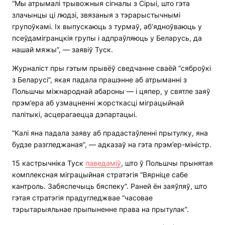
“Мы атрымалі трывожныя сігналы з Сірыі, што гэта
злачынцы ці людзі, звязаныя з тэрарыстычнымі
групоўкамі. Іх выпускаюць з турмаў, аб’ядноўваюць у
псеўдамігранцкія групы і адпраўляюць у Беларусь, да
нашай мяжы”, — заявіў Туск.
Журналіст пры гэтым прывёў сведчанне сваёй “сяброўкі
з Беларусі”, якая падала прашэнне аб атрыманні з
Польшчы міжнароднай абароны — і цяпер, у святле заяў
прэм’ера аб узмацненні жорсткасці міграцыйнай
палітыкі, асцерагаецца дэпартацыі.
“Калі яна падала заяву аб прадастаўленні прытулку, яна
будзе разгледжаная”, — адказаў на гэта прэм’ер-міністр.
15 кастрычніка Туск
паведаміў
, што ў Польшчы прынятая
комплексная міграцыйная стратэгія “Вярніце сабе
кантроль. Забяспечыць бяспеку”. Раней ён заяўляў, што
гэтая стратэгія прадугледжвае “часовае
тэрытарыяльнае прыпыненне права на прытулак”.