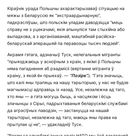
Кіраўнік урада Польшчы ахарактарызаваў сітуацыю на
мяжы з Беларуссю як “экстраардынарную”,
падкрэсліўшы, што польскім уладам даводзіцца “мець
справу не з уцекачамі, якія апынуліся там стыхійна або
выпадкова, а з арганізаванай, маштабнай расійска-
беларускай аперацыяй па перавозцы тысяч людзей”.
Акрамя гэтага, адзначыў Туск, нелегальныя мігранты
“прыязджаюць у асноўным з краін, з якімі ў Польшчы
няма пагаднення аб рэадмісіі (вяртанне мігранта ў
краіну, з якой ён прыехаў. —
“П
о
зірк”.
). “Гэта значыць,
што калі яны трапяць на нашу тэрыторыю, у нас не будзе
магчымасці адправіць іх назад. Усе, незалежна ад таго,
хто яны — а гэта могуць быць, а часцяком і ёсць
злачынцы з Сірыі, падрыхтаваныя беларускімі службамі
да агрэсіўных паводзін, — застануцца на нашай
тэрыторыі, незалежна ад таго, маюць яны права на
прытулак ці не”, — удакладніў Туск.
“Разам са службамі іншых краін НАТО мы ўсё дакладней