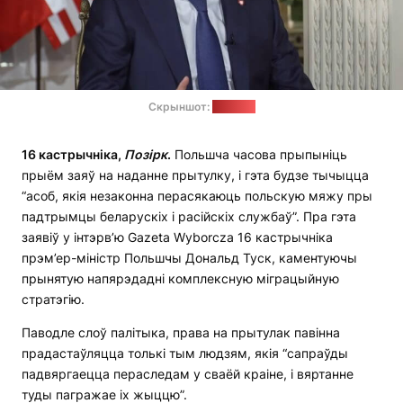
Скрыншот:
tvn24.pl
16 кастрычніка,
П
о
зірк
.
Польшча часова прыпыніць
прыём заяў на наданне прытулку, і гэта будзе тычыцца
“асоб, якія незаконна перасякаюць польскую мяжу пры
падтрымцы беларускіх і расійскіх службаў”. Пра гэта
заявіў у інтэрв’ю Gazeta Wyborcza 16 кастрычніка
прэм’ер-міністр Польшчы Дональд Туск, каментуючы
прынятую напярэдадні комплексную міграцыйную
стратэгію.
Паводле слоў палітыка, права на прытулак павінна
прадастаўляцца толькі тым людзям, якія “сапраўды
падвяргаецца пераследам у сваёй краіне, і вяртанне
туды пагражае іх жыццю”.