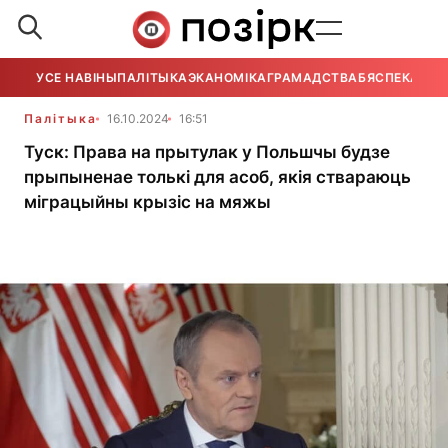
УСЕ НАВІНЫ
ПАЛІТЫКА
ЭКАНОМІКА
ГРАМАДСТВА
БЯСПЕКА
УСЕ
Палітыка
16.10.2024
16:51
Туск: Права на прытулак у Польшчы будзе
прыпыненае толькі для асоб, якія ствараюць
міграцыйны крызіс на мяжы