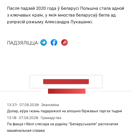
Пасля падзей 2020 года ў Беларусі Польшча стала адной
з ключавых краін, у якія мноства беларусаў бегла ад
рэпрэсій рэжыму Аляксандра Лукашэнкі.
ПАДЗЯЛІЦЦА:
ПАКАЗАЦЬ БОЛЬШ
СТУЖКА НАВІН
13:37
07.08.2026
Эканоміка
Долар, еўра і юань падаражэлі на апошніх біржавых таргах тыдня
13:18
07.08.2026
Грамадства
Па факце гібелі слесара на рудніку "Беларуськалія" распачатая
крымінальная справа