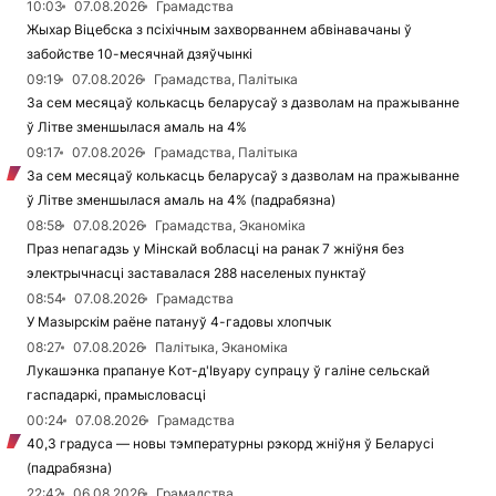
10:03
07.08.2026
Грамадства
Жыхар Віцебска з псіхічным захворваннем абвінавачаны ў
забойстве 10-месячнай дзяўчынкі
09:19
07.08.2026
Грамадства, Палітыка
За сем месяцаў колькасць беларусаў з дазволам на пражыванне
ў Літве зменшылася амаль на 4%
09:17
07.08.2026
Грамадства, Палітыка
За сем месяцаў колькасць беларусаў з дазволам на пражыванне
ў Літве зменшылася амаль на 4% (падрабязна)
08:58
07.08.2026
Грамадства, Эканоміка
Праз непагадзь у Мінскай вобласці на ранак 7 жніўня без
электрычнасці заставалася 288 населеных пунктаў
08:54
07.08.2026
Грамадства
У Мазырскім раёне патануў 4-гадовы хлопчык
08:27
07.08.2026
Палітыка, Эканоміка
Лукашэнка прапануе Кот-д'Івуару супрацу ў галіне сельскай
гаспадаркі, прамысловасці
00:24
07.08.2026
Грамадства
40,3 градуса — новы тэмпературны рэкорд жніўня ў Беларусі
(падрабязна)
22:42
06.08.2026
Грамадства