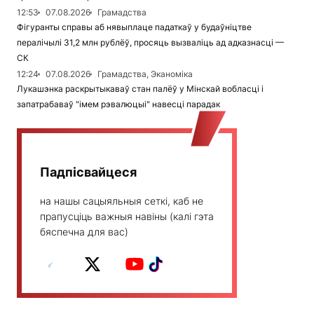
12:53
07.08.2026
Грамадства
Фігуранты справы аб нявыплаце падаткаў у будаўніцтве
пералічылі 31,2 млн рублёў, просяць вызваліць ад адказнасці —
СК
12:24
07.08.2026
Грамадства, Эканоміка
Лукашэнка раскрытыкаваў стан палёў у Мінскай вобласці і
запатрабаваў "імем рэвалюцыі" навесці парадак
Падпісвайцеся
на нашы сацыяльныя сеткі, каб не
прапусціць важныя навіны (калі гэта
бяспечна для вас)