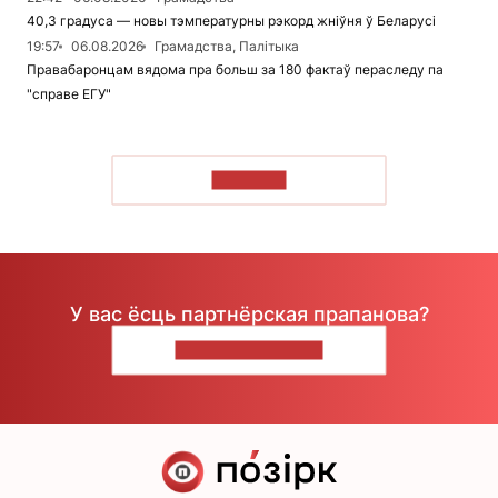
40,3 градуса — новы тэмпературны рэкорд жніўня ў Беларусі
19:57
06.08.2026
Грамадства, Палітыка
Правабаронцам вядома пра больш за 180 фактаў пераследу па
"справе ЕГУ"
ЧЫТАЦЬ
У вас ёсць партнёрская прапанова?
НАПІШЫЦЕ НАМ