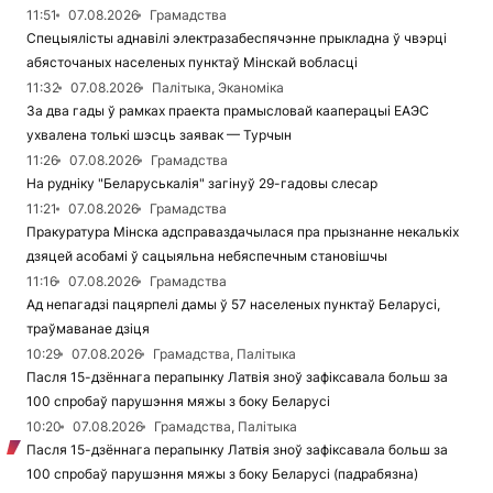
11:51
07.08.2026
Грамадства
Спецыялісты аднавілі электразабеспячэнне прыкладна ў чвэрці
абясточаных населеных пунктаў Мінскай вобласці
11:32
07.08.2026
Палітыка, Эканоміка
За два гады ў рамках праекта прамысловай кааперацыі ЕАЭС
ухвалена толькі шэсць заявак — Турчын
11:26
07.08.2026
Грамадства
На рудніку "Беларуськалія" загінуў 29-гадовы слесар
11:21
07.08.2026
Грамадства
Пракуратура Мінска адсправаздачылася пра прызнанне некалькіх
дзяцей асобамі ў сацыяльна небяспечным становішчы
11:16
07.08.2026
Грамадства
Ад непагадзі пацярпелі дамы ў 57 населеных пунктаў Беларусі,
траўмаванае дзіця
10:29
07.08.2026
Грамадства, Палітыка
Пасля 15-дзённага перапынку Латвія зноў зафіксавала больш за
100 спробаў парушэння мяжы з боку Беларусі
10:20
07.08.2026
Грамадства, Палітыка
Пасля 15-дзённага перапынку Латвія зноў зафіксавала больш за
100 спробаў парушэння мяжы з боку Беларусі (падрабязна)