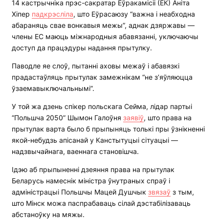
14 кастрычніка прэс-сакратар Еўракамісіі (ЕК) Аніта
Хіпер
падкрэсліла
, што Еўрасаюзу “важна і неабходна
абараняць свае вонкавыя межы”, аднак дзяржавы —
члены ЕС маюць міжнародныя абавязанні, уключаючы
доступ да працэдуры надання прытулку.
Паводле яе слоў, пытанні аховы межаў і абавязкі
прадастаўляць прытулак замежнікам “не з’яўляюцца
ўзаемавыключальнымі”.
У той жа дзень спікер польскага Сейма, лідар партыі
“Польшча 2050” Шымон Галоўня
заявіў
, што права на
прытулак варта было б прыпыняць толькі пры ўзнікненні
якой-небудзь апісанай у Канстытуцыі сітуацыі —
надзвычайнага, ваеннага становішча.
Ідэю аб прыпыненні дзеяння права на прытулак
Беларусь намеснік міністра ўнутраных спраў і
адміністрацыі Польшчы Мацей Душчык
звязаў
з тым,
што Мінск можа паспрабаваць сілай дэстабілізаваць
абстаноўку на мяжы.