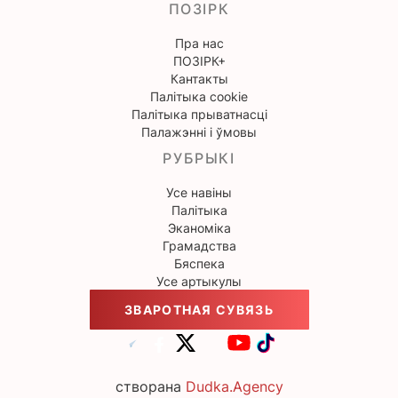
ПОЗІРК
Пра нас
ПОЗІРК+
Кантакты
Палітыка cookie
Палітыка прыватнасці
Палажэнні і ўмовы
РУБРЫКІ
Усе навіны
Палітыка
Эканоміка
Грамадства
Бяспека
Усе артыкулы
ЗВАРОТНАЯ СУВЯЗЬ
створана
Dudka.Agency