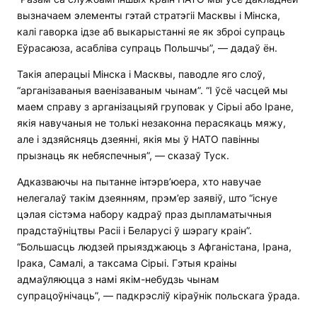
вызначаем элементы гэтай стратэгіі Масквы і Мінска,
калі гаворка ідзе аб выкарыстанні яе як зброі супраць
Еўрасаюза, асабліва супраць Польшчы”, — дадаў ён.
Такія аперацыі Мінска і Масквы, паводле яго слоў,
“арганізаваныя ваенізаваным чынам”. “І ўсё часцей мы
маем справу з арганізацыяй груповак у Сірыі або Іране,
якія навучаныя не толькі незаконна перасякаць мяжу,
але і здзяйсняць дзеянні, якія мы ў НАТО павінны
прызнаць як небяспечныя”, — сказаў Туск.
Адказваючы на пытанне інтэрв’юера, хто навучае
нелегалаў такім дзеянням, прэм’ер заявіў, што “існуе
цэлая сістэма набору кадраў праз дыпламатычныя
прадстаўніцтвы Расіі і Беларусі ў шэрагу краін”.
“Большасць людзей прыязджаюць з Афганістана, Ірана,
Ірака, Самалі, а таксама Сірыі. Гэтыя краіны
адмаўляюцца з намі якім-небудзь чынам
супрацоўнічаць”, — падкрэсліў кіраўнік польскага ўрада.