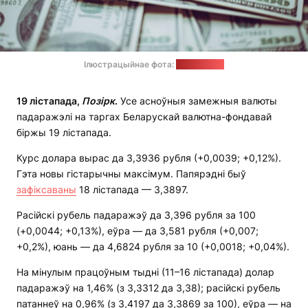
Ілюстрацыйнае фота:
freepik.com
19 лістапада,
Позірк
.
Усе асноўныя замежныя валюты
падаражэлі на таргах Беларускай валютна-фондавай
біржы 19 лістапада.
Курс долара вырас да 3,3936 рубля (+0,0039; +0,12%).
Гэта новы гістарычны максімум. Папярэдні быў
зафіксаваны
18 лістапада — 3,3897.
Расійскі рубель падаражэў да 3,396 рубля за 100
(+0,0044; +0,13%), еўра — да 3,581 рубля (+0,007;
+0,2%), юань — да 4,6824 рубля за 10 (+0,0018; +0,04%).
На мінулым працоўным тыдні (11–16 лістапада) долар
падаражэў на 1,46% (з 3,3312 да 3,38); расійскі рубель
патаннеў на 0,96% (з 3,4197 да 3,3869 за 100), еўра — на