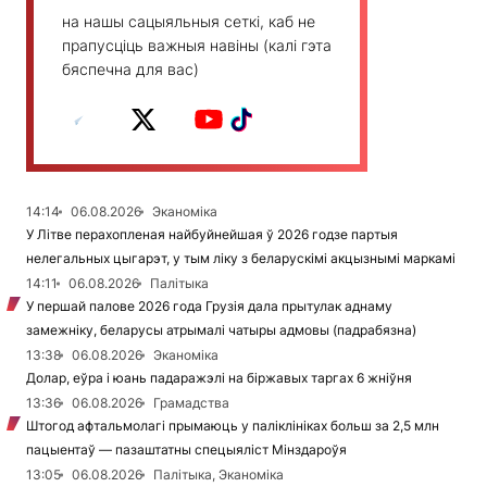
на нашы сацыяльныя сеткі, каб не
прапусціць важныя навіны (калі гэта
бяспечна для вас)
14:14
06.08.2026
Эканоміка
У Літве перахопленая найбуйнейшая ў 2026 годзе партыя
нелегальных цыгарэт, у тым ліку з беларускімі акцызнымі маркамі
14:11
06.08.2026
Палітыка
У першай палове 2026 года Грузія дала прытулак аднаму
замежніку, беларусы атрымалі чатыры адмовы (падрабязна)
13:38
06.08.2026
Эканоміка
Долар, еўра і юань падаражэлі на біржавых таргах 6 жніўня
13:36
06.08.2026
Грамадства
Штогод афтальмолагі прымаюць у паліклініках больш за 2,5 млн
пацыентаў — пазаштатны спецыяліст Мінздароўя
13:05
06.08.2026
Палітыка, Эканоміка