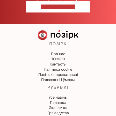
НАПІШЫЦЕ НАМ
ПОЗІРК
Пра нас
ПОЗІРК+
Кантакты
Палітыка cookie
Палітыка прыватнасці
Палажэнні і ўмовы
РУБРЫКІ
Усе навіны
Палітыка
Эканоміка
Грамадства