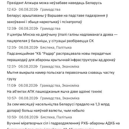
Прэзідэнт Алжыра можа неўзабаве наведаць Беларусь
12:42
06.08.2026
Грамадства
Беларус арыштаваны ў Варшаве на падставе падазрэння ў
захоўванні і збыце наркотыкаў і псіхатропаў
12:38
06.08.2026
Грамадства
У цэнтры Мінска на дзяўчыну ўпалі галіны надламанага дрэва —
пацярпелая ў бальніцы, у сітуацыі разбіраецца СК
12:35
06.08.2026
Бяспека, Палітыка
Падсанкцыйнае "КБ "Радар" распрацавала новы перадатчык
перашкодаў для абароны крытычнай інфраструктуры ад дронаў
12:31
06.08.2026
Грамадства, Эканоміка
Мытня выкрыла намер польскага перавозчыка схаваць частку
грузу
11:08
06.08.2026
Грамадства, Эканоміка
На аб'ектах АПК пашкоджаныя яшчэ дзве адзінкі тэхнікі
10:57
06.08.2026
Грамадства, Эканоміка
За сем месяцаў насельніцтва Беларусі прадало на 1,3 млрд
долараў больш наяўнай валюты, чым набыло
10:50
06.08.2026
Бяспека, Палітыка
Вучэнні міратворчых сіл і падраздзяленняў РХБ-абароны АДКБ на