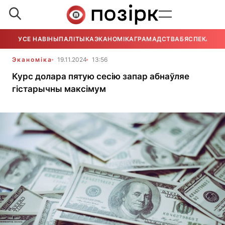
УСЕ НАВІНЫ
ПАЛІТЫКА
ЭКАНОМІКА
ГРАМАДСТВА
БЯСПЕКА
УСЕ
Эканоміка
19.11.2024
13:56
Курс долара пятую сесію запар абнаўляе
гістарычны максімум