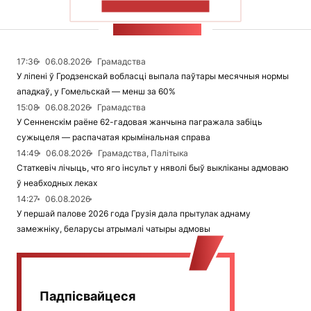
ПАКАЗАЦЬ БОЛЬШ
СТУЖКА НАВІН
17:36
06.08.2026
Грамадства
У ліпені ў Гродзенскай вобласці выпала паўтары месячныя нормы
ападкаў, у Гомельскай — менш за 60%
15:08
06.08.2026
Грамадства
У Сенненскім раёне 62-гадовая жанчына пагражала забіць
сужыцеля — распачатая крымінальная справа
14:49
06.08.2026
Грамадства, Палітыка
Статкевіч лічыць, что яго інсульт у няволі быў выкліканы адмоваю
ў неабходных леках
14:27
06.08.2026
У першай палове 2026 года Грузія дала прытулак аднаму
замежніку, беларусы атрымалі чатыры адмовы
Падпісвайцеся