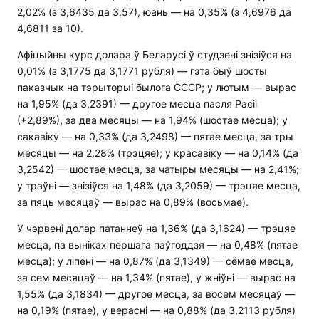
2,02% (з 3,6435 да 3,57), юань — на 0,35% (з 4,6976 да
4,6811 за 10).
Афіцыйны курс долара ў Беларусі ў студзені знізіўся на
0,01% (з 3,1775 да 3,1771 рубля) — гэта быў шосты
паказчык на тэрыторыі былога СССР; у лютым — вырас
на 1,95% (да 3,2391) — другое месца пасля Расіі
(+2,89%), за два месяцы — на 1,94% (шостае месца); у
сакавіку — на 0,33% (да 3,2498) — пятае месца, за тры
месяцы — на 2,28% (трэцяе); у красавіку — на 0,14% (да
3,2542) — шостае месца, за чатыры месяцы — на 2,41%;
у траўні — знізіўся на 1,48% (да 3,2059) — трэцяе месца,
за пяць месяцаў — вырас на 0,89% (восьмае).
У чэрвені долар патаннеў на 1,36% (да 3,1624) — трэцяе
месца, па выніках першага паўгоддзя — на 0,48% (пятае
месца); у ліпені — на 0,87% (да 3,1349) — сёмае месца,
за сем месяцаў — на 1,34% (пятае), у жніўні — вырас на
1,55% (да 3,1834) — другое месца, за восем месяцаў —
на 0,19% (пятае), у верасні — на 0,88% (да 3,2113 рубля)