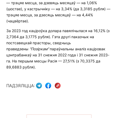
— трэцяе месца, за дзевяць месяцаў — на 1,06%
(шостае), у кастрычніку — на 3,34% (да 3,3185 рубля) —
трэцяе месца, за дзесяць месяцаў — на 4,44%
(чацвёртае).
За 2023 год каціроўка долара павялічылася на 16,12% (з
2,7364 да 3,1775 рубля). Гэта другі паказчык на
постсавецкай прасторы, сведчыць
праведзены
“Позіркам”
параўнальны аналіз каціровак
цэнтрабанкаў на 31 снежня 2022 года і 31 снежня 2023-
га. На першым месцы Расія — 27,51% (з 70,3375 да
89,6883 рубля).
ПАДЗЯЛІЦЦА: