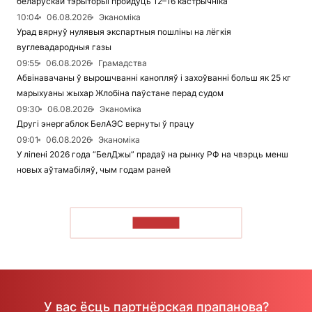
беларускай тэрыторыі пройдуць 12–16 кастрычніка
10:04
06.08.2026
Эканоміка
Урад вярнуў нулявыя экспартныя пошліны на лёгкія
вуглевадародныя газы
09:55
06.08.2026
Грамадства
Абвінавачаны ў вырошчванні канопляў і захоўванні больш як 25 кг
марыхуаны жыхар Жлобіна паўстане перад судом
09:30
06.08.2026
Эканоміка
Другі энергаблок БелАЭС вернуты ў працу
09:01
06.08.2026
Эканоміка
У ліпені 2026 года “БелДжы” прадаў на рынку РФ на чвэрць менш
новых аўтамабіляў, чым годам раней
ЧЫТАЦЬ
У вас ёсць партнёрская прапанова?