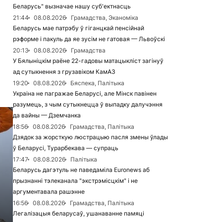
Беларусь" вызначае нашу суб'ектнасць
21:44
08.08.2026
Грамадства, Эканоміка
Беларусь мае патрэбу ў гіганцкай пенсійнай
рэформе і пакуль да яе зусім не гатовая — Львоўскі
20:13
08.08.2026
Грамадства
У Бялыніцкім раёне 22-гадовы матацыкліст загінуў
ад сутыкнення з грузавіком КамАЗ
19:20
08.08.2026
Бяспека, Палітыка
Украіна не пагражае Беларусі, але Мінск павінен
разумець, з чым сутыкнецца ў выпадку далучэння
да вайны — Дземчанка
18:56
08.08.2026
Грамадства, Палітыка
Дзядок за жорсткую люстрацыю пасля змены ўлады
ў Беларусі, Турарбекава — супраць
17:47
08.08.2026
Палітыка
Беларусь дагэтуль не паведаміла Euronews аб
прызнанні тэлеканала "экстрэмісцкім" і не
аргументавала рашэнне
16:56
08.08.2026
Грамадства, Палітыка
Легалізацыя беларусаў, ушанаванне памяці