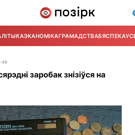
АЛІТЫКА
ЭКАНОМІКА
ГРАМАДСТВА
БЯСПЕКА
УС
1:49
ярэдні заробак знізіўся на