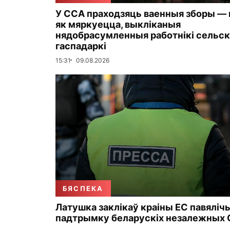
У ССА праходзяць ваенныя зборы — н
як мяркуецца, выкліканыя
нядобрасумленныя работнікі сельс
гаспадаркі
15:31
09.08.2026
БЯСПЕКА
Латушка заклікаў краіны ЕС павяліч
падтрымку беларускіх незалежных 