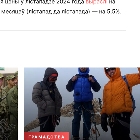
ія цэны ў лістападзе 2024 года
выраслі
на
2 месяцаў (лістапад да лістапада) — на 5,5%.
ГРАМАДСТВА