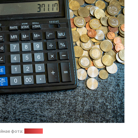
йнае фота:
"Позірк"