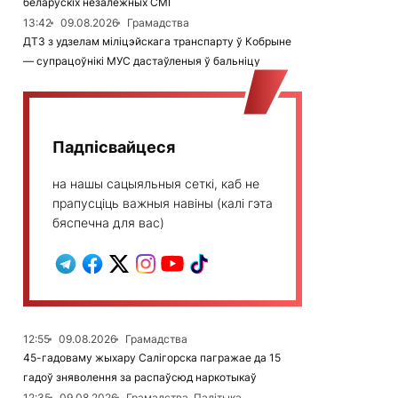
беларускіх незалежных СМІ
13:42
09.08.2026
Грамадства
ДТЗ з удзелам міліцэйскага транспарту ў Кобрыне
— супрацоўнікі МУС дастаўленыя ў бальніцу
Падпісвайцеся
на нашы сацыяльныя сеткі, каб не
прапусціць важныя навіны (калі гэта
бяспечна для вас)
12:55
09.08.2026
Грамадства
45-гадоваму жыхару Салігорска пагражае да 15
гадоў зняволення за распаўсюд наркотыкаў
12:35
09.08.2026
Грамадства, Палітыка