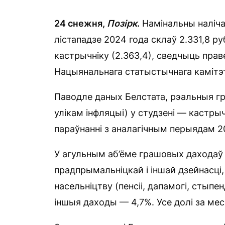
24 снежня,
Позірк
.
Намінальны наліча
лістападзе 2024 года склаў 2.331,8 ру
кастрычніку (2.363,4), сведчыць пра
Нацыянальнага статыстычнага камітэ
Паводле даных Белстата, рэальныя г
улікам інфляцыі) у студзені — кастры
параўнанні з аналагічным перыядам 2
У агульным аб’ёме грашовых даходаў
прадпрымальніцкай і іншай дзейнасці,
насельніцтву (пенсіі, дапамогі, стыпен
іншыя даходы — 4,7%. Усе долі за меся