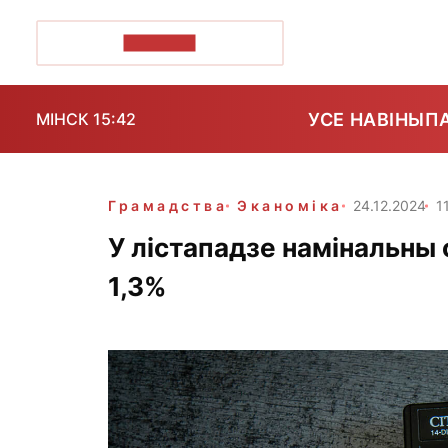
ПОЗІРК+
УСЕ НАВІНЫ
П
МІНСК 15:42
Грамадства
Эканоміка
24.12.2024
1
У лістападзе намінальны с
1,3%