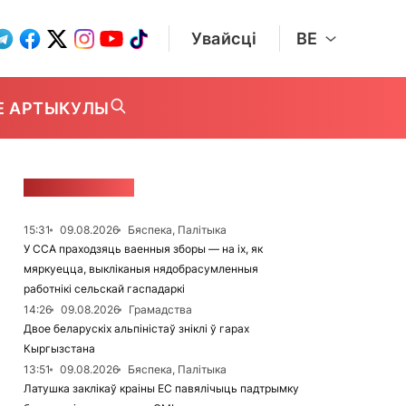
Увайсці
BE
Е АРТЫКУЛЫ
СТУЖКА НАВІН
15:31
09.08.2026
Бяспека, Палітыка
У ССА праходзяць ваенныя зборы — на іх, як
мяркуецца, выкліканыя нядобрасумленныя
работнікі сельскай гаспадаркі
14:26
09.08.2026
Грамадства
Двое беларускіх альпіністаў зніклі ў гарах
Кыргызстана
13:51
09.08.2026
Бяспека, Палітыка
Латушка заклікаў краіны ЕС павялічыць падтрымку