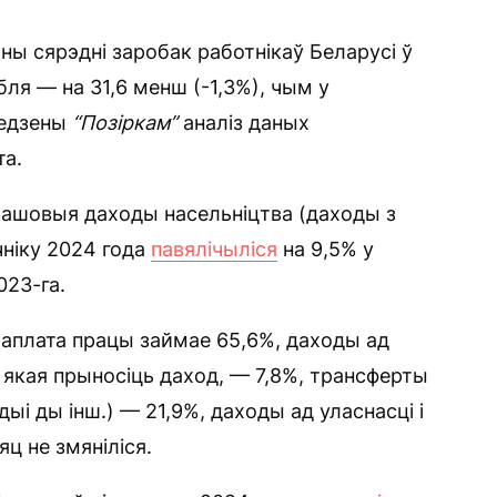
ны сярэдні заробак работнікаў Беларусі ў
бля — на 31,6 менш (-1,3%), чым у
ведзены
“Позіркам”
аналіз даных
та.
рашовыя даходы насельніцтва (даходы з
чніку 2024 года
павялічыліся
на 9,5% у
023-га.
 аплата працы займае 65,6%, даходы ад
 якая прыносіць даход, — 7,8%, трансферты
дыі ды інш.) — 21,9%, даходы ад уласнасці і
ц не змяніліся.