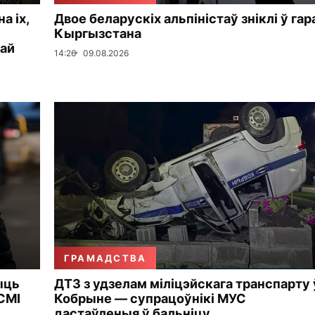
а іх,
Двое беларускіх альпіністаў зніклі ў гар
Кыргызстана
кай
14:26
09.08.2026
ГРАМАДСТВА
ыць
ДТЗ з удзелам міліцэйскага транспарту 
СМІ
Кобрыне — супрацоўнікі МУС
дастаўленыя ў бальніцу