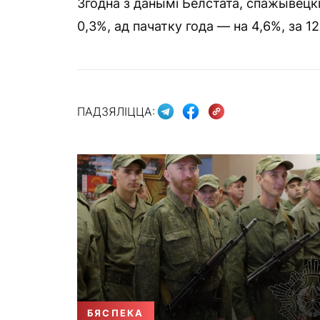
Згодна з данымі Белстата, спажывецк
0,3%, ад пачатку года — на 4,6%, за 1
ПАДЗЯЛІЦЦА:
БЯСПЕКА