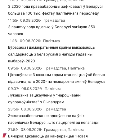
З 2020 года праваабаронцы зафіксавалі ў Беларусі
больш за 100 тыс. фактаў палітычнага пераследу
11:55
09.08.2026
Грамадства
З пачатку года ад агню ў Беларусі загінула 350
чалавек
11:16
09.08.2026
Палітыка
Еўрасаюз і дэмакратычныя краіны выказваюць
салідарнасць з беларусамі з нагоды гадавіны
выбараў-2020
09:56
09.08.2026
Грамадства, Палітыка
Ціханоўская: З кожным годам становіцца ўсё больш
відавочна, што 2020-ты незваротна змяніў Беларусь
09:07
09.08.2026
Палітыка
Лукашэнка зацікаўлены ў "нарошчванні
супрацоўніцтва" з Сінгапурам
23:56
08.08.2026
Грамадства
Электразабеспячэнне адноўленае ва ўсіх
паселішчах Беларусі, што пацярпелі ад непагадзі
21:54
08.08.2026
Грамадства, Палітыка
Вячорка: Цікавасць да канферэнцыі "Новая