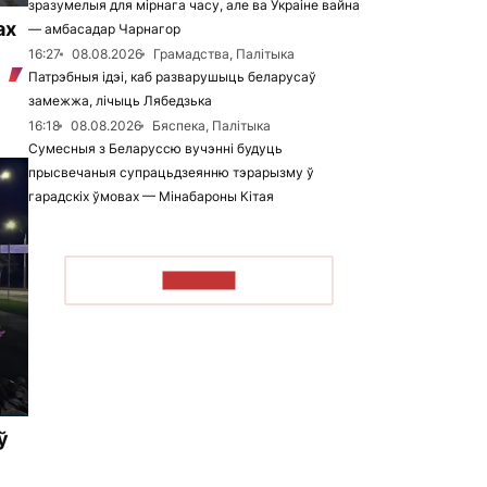
зразумелыя для мірнага часу, але ва Украіне вайна
ах
— амбасадар Чарнагор
16:27
08.08.2026
Грамадства, Палітыка
Патрэбныя ідэі, каб разварушыць беларусаў
замежжа, лічыць Лябедзька
16:18
08.08.2026
Бяспека, Палітыка
Сумесныя з Беларуссю вучэнні будуць
прысвечаныя супрацьдзеянню тэрарызму ў
гарадскіх ўмовах — Мінабароны Кітая
ЧЫТАЦЬ
ў