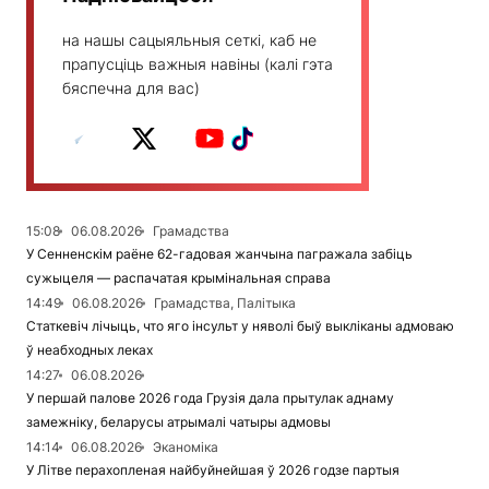
на нашы сацыяльныя сеткі, каб не
прапусціць важныя навіны (калі гэта
бяспечна для вас)
15:08
06.08.2026
Грамадства
У Сенненскім раёне 62-гадовая жанчына пагражала забіць
сужыцеля — распачатая крымінальная справа
14:49
06.08.2026
Грамадства, Палітыка
Статкевіч лічыць, что яго інсульт у няволі быў выкліканы адмоваю
ў неабходных леках
14:27
06.08.2026
У першай палове 2026 года Грузія дала прытулак аднаму
замежніку, беларусы атрымалі чатыры адмовы
14:14
06.08.2026
Эканоміка
У Літве перахопленая найбуйнейшая ў 2026 годзе партыя