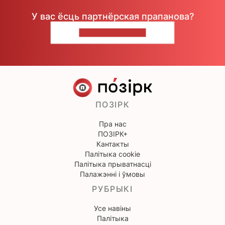
У вас ёсць партнёрская прапанова?
НАПІШЫЦЕ НАМ
ПОЗІРК
Пра нас
ПОЗІРК+
Кантакты
Палітыка cookie
Палітыка прыватнасці
Палажэнні і ўмовы
РУБРЫКІ
Усе навіны
Палітыка