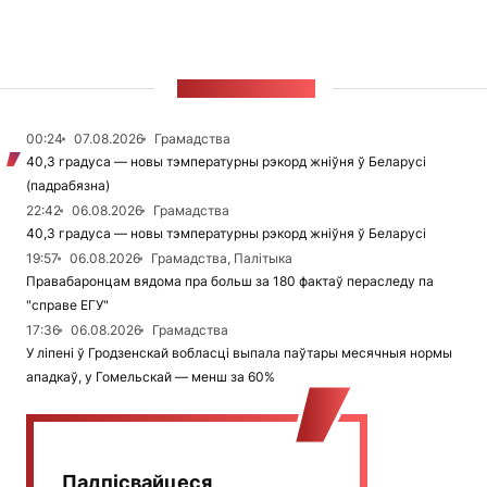
СТУЖКА НАВІН
00:24
07.08.2026
Грамадства
40,3 градуса — новы тэмпературны рэкорд жніўня ў Беларусі
(падрабязна)
22:42
06.08.2026
Грамадства
40,3 градуса — новы тэмпературны рэкорд жніўня ў Беларусі
19:57
06.08.2026
Грамадства, Палітыка
Правабаронцам вядома пра больш за 180 фактаў пераследу па
"справе ЕГУ"
17:36
06.08.2026
Грамадства
У ліпені ў Гродзенскай вобласці выпала паўтары месячныя нормы
ападкаў, у Гомельскай — менш за 60%
Падпісвайцеся