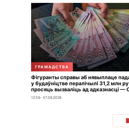
ГРАМАДСТВА
Фігуранты справы аб нявыплаце пад
у будаўніцтве пералічылі 31,2 млн ру
просяць вызваліць ад адказнасці — 
12:53
07.08.2026