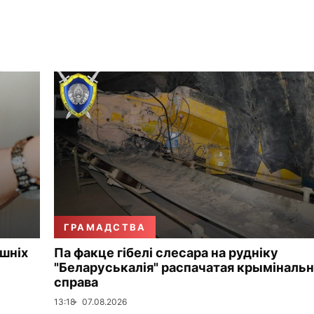
ГРАМАДСТВА
ошніх
Па факце гібелі слесара на рудніку
"Беларуськалія" распачатая крымінальн
справа
13:18
07.08.2026