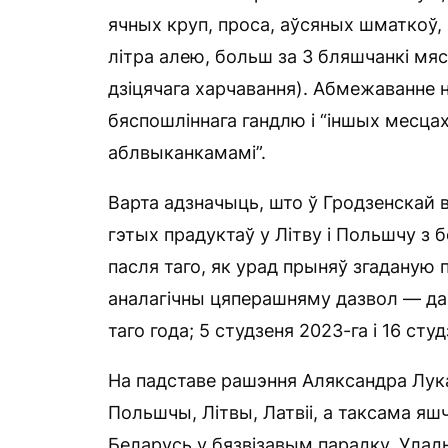
ячных круп, проса, аўсяных шматкоў, 
літра алею, больш за 3 бляшчанкі мя
дзіцячага харчавання). Абмежаванне 
бяспошліннага гандлю і “іншых месца
аблвыканкамамі”.
Варта адзначыць, што ў Гродзенскай в
гэтых прадуктаў у Літву і Польшчу з б
пасля таго, як урад прыняў згаданую п
аналагічны цяперашняму дазвол — да 
таго года; 5 студзеня 2023-га і 16 ст
На падставе рашэння Аляксандра Лук
Польшчы, Літвы, Латвіі, а таксама я
Беларусь у бязвізавым парадку. Улады