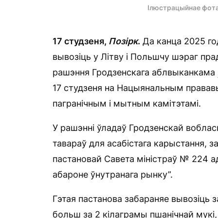
Ілюстрацыйнае фот
17 студзеня,
Позірк
.
Да канца 2025 го
вывозіць у Літву і Польшчу шэраг пра
рашэння Гродзенскага аблвыканкама
17 студзеня на Нацыянальным прававы
пагранічным і мытным камітэтамі.
У рашэнні ўладаў Гродзенскай вобласці
тавараў для асабістага карыстання, з
пастановай Савета міністраў № 224 ад
абароне ўнутранага рынку”.
Гэтая пастанова забараняе вывозіць 
больш за 2 кілаграмы пшанічнай мукі,