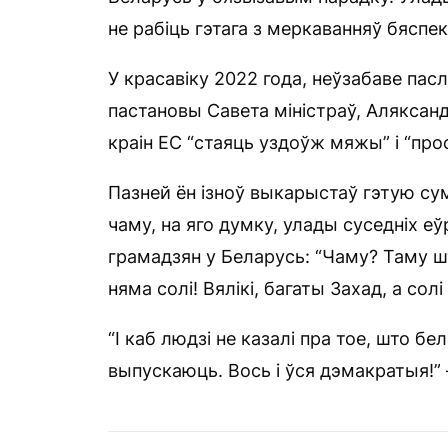
не рабіць гэтага з меркаванняў бяспек
У красавіку 2022 года, неўзабаве па
пастановы Савета міністраў, Аляксан
краін ЕС “стаяць уздоўж мяжы” і “прося
Пазней ён ізноў выкарыстаў гэтую с
чаму, на яго думку, улады суседніх е
грамадзян у Беларусь: “Чаму? Таму шт
няма солі! Вялікі, багаты Захад, а солі
“І каб людзі не казалі пра тое, што б
выпускаюць. Вось і ўся дэмакратыя!