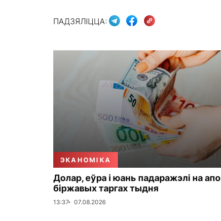
ПАДЗЯЛІЦЦА:
ЭКАНОМІКА
Долар, еўра і юань падаражэлі на ап
біржавых таргах тыдня
13:37
07.08.2026