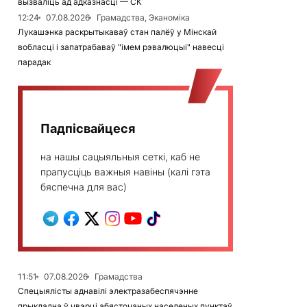
вызваліць ад адказнасці — СК
12:24
07.08.2026
Грамадства, Эканоміка
Лукашэнка раскрытыкаваў стан палёў у Мінскай
вобласці і запатрабаваў "імем рэвалюцыі" навесці
парадак
Падпісвайцеся
на нашы сацыяльныя сеткі, каб не
прапусціць важныя навіны (калі гэта
бяспечна для вас)
11:51
07.08.2026
Грамадства
Спецыялісты аднавілі электразабеспячэнне
прыкладна ў чвэрці абясточаных населеных пунктаў