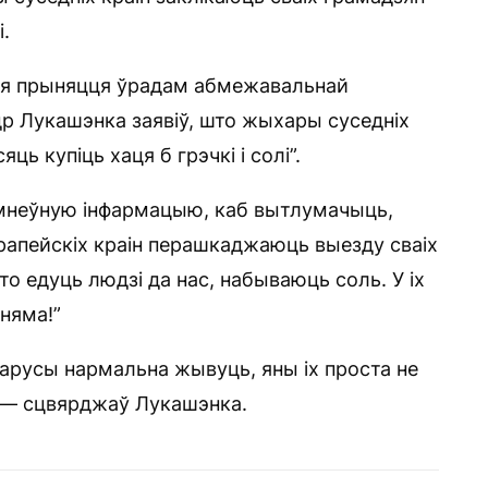
і.
сля прыняцця ўрадам абмежавальнай
др Лукашэнка заявіў, што жыхары суседніх
ць купіць хаця б грэчкі і солі”.
умнеўную інфармацыю, каб вытлумачыць,
ўрапейскіх краін перашкаджаюць выезду сваіх
о едуць людзі да нас, набываюць соль. У іх
 няма!”
еларусы нармальна жывуць, яны іх проста не
” — сцвярджаў Лукашэнка.