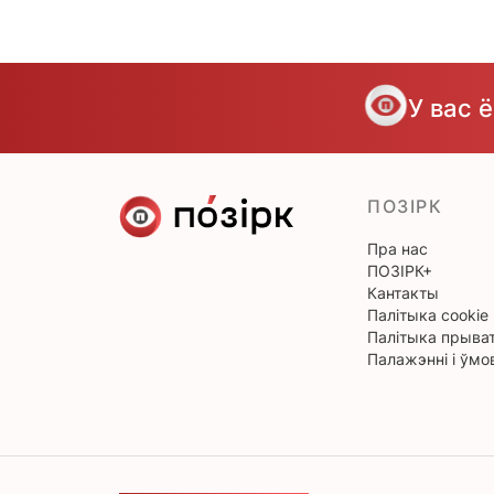
У вас 
ПОЗІРК
Пра нас
ПОЗІРК+
Кантакты
Палітыка cookie
Палітыка прыват
Палажэнні і ўмо