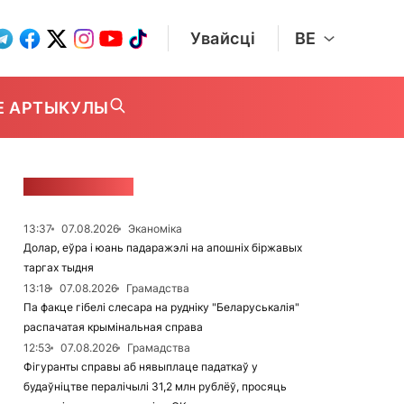
Увайсці
BE
Е АРТЫКУЛЫ
СТУЖКА НАВІН
13:37
07.08.2026
Эканоміка
Долар, еўра і юань падаражэлі на апошніх біржавых
таргах тыдня
13:18
07.08.2026
Грамадства
Па факце гібелі слесара на рудніку "Беларуськалія"
распачатая крымінальная справа
12:53
07.08.2026
Грамадства
Фігуранты справы аб нявыплаце падаткаў у
будаўніцтве пералічылі 31,2 млн рублёў, просяць