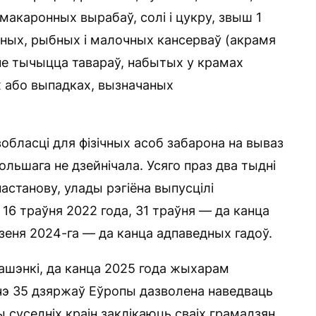
макаронных вырабаў, солі і цукру, звыш 1
сных, рыбных і малочных кансерваў (акрамя
не тычыцца тавараў, набытых у крамах
х або выпадках, вызначаных
обласці для фізічных асоб забарона на вываз
ольшага не дзейнічала. Усяго праз два тыдні
астанову, улады рэгіёна выпусцілі
16 траўня 2022 года, 31 траўня — да канца
удзеня 2024-га — да канца адпаведных гадоў.
ашэнкі, да канца 2025 года жыхарам
шчэ 35 дзяржаў Еўропы дазволена наведваць
 суседніх краін заклікаюць сваіх грамадзян