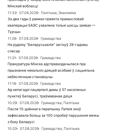
Мінскай вобласці
11:32
07.08.2026
Палітыка, Эканоміка
За два гады ў рамках праекта прамысловай
кааперацыі ЕАЭС ухвалена толькі шэсць заявак —
Турчын
11:26
07.08.2026
Грамадства
На рудніку "Беларуськалія" загінуў 29-гадовы
слесар
11:21
07.08.2026
Грамадства
Пракуратура Мінска адсправаздачылася пра
прызнанне некалькіх дзяцей асобамі ў сацыяльна
небяспечным становішчы
11:16
07.08.2026
Грамадства
Ад непагадзі пацярпелі дамы ў 57 населеных
пунктаў Беларусі, траўмаванае дзіця
10:29
07.08.2026
Грамадства, Палітыка
Пасля 15-дзённага перапынку Латвія зноў
зафіксавала больш за 100 спробаў парушэння мяжы
з боку Беларусі
10:20
07.08.2026
Грамадства, Палітыка