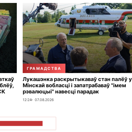
ГРАМАДСТВА
аткаў
Лукашэнка раскрытыкаваў стан палёў у
блёў,
Мінскай вобласці і запатрабаваў "імем
СК
рэвалюцыі" навесці парадак
12:24
07.08.2026
ПАКАЗАЦЬ БОЛЬШ