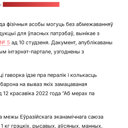
а:
Lukasz Rawa / unsplash.com
да фізічныя асобы могуць без абмежаванняў
дукцыі для ўласных патрэбаў, вынікае з
№ 5
ад 10 студзеня. Дакумент, апублікаваны
м інтэрнэт-партале, узгоднены з
 гаворка ідзе пра пералік і колькасць
абарона на вываз якіх замацаваная
 12 красавіка 2022 года “Аб мерах па
за межы Еўразійскага эканамічнага саюза
 1 кг грэцкіх, рысавых, аўсяных, манных,