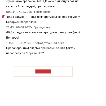
Лукашэнка прапануе Кот-д'Івуару супрацу ў галіне
сельскай гаспадаркі, прамысловасці
00:24
07.08.2026
Грамадства
40,3 градуса — новы тэмпературны рэкорд жніўня ў
Беларусі (падрабязна)
22:42
06.08.2026
Грамадства
40,3 градуса — новы тэмпературны рэкорд жніўня ў
Беларусі
19:57
06.08.2026
Грамадства, Палітыка
Правабаронцам вядома пра больш за 180 фактаў
пераследу па "справе ЕГУ"
ЧЫТАЦЬ