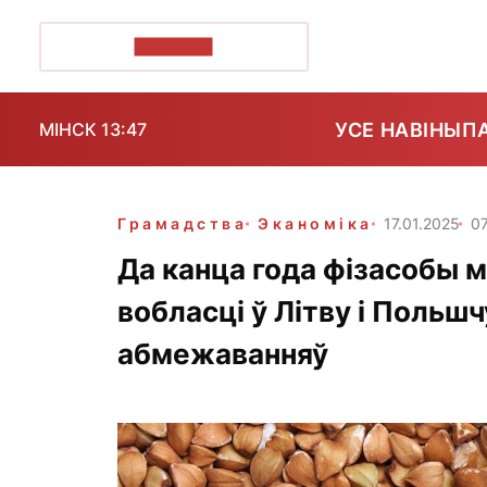
ПОЗІРК+
УСЕ НАВІНЫ
П
МІНСК 13:47
Грамадства
Эканоміка
17.01.2025
07
Да канца года фізасобы м
вобласці ў Літву і Польш
абмежаванняў