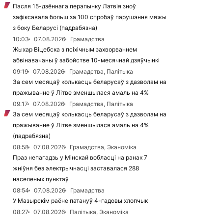
Пасля 15-дзённага перапынку Латвія зноў
зафіксавала больш за 100 спробаў парушэння мяжы
з боку Беларусі (падрабязна)
10:03
07.08.2026
Грамадства
Жыхар Віцебска з псіхічным захворваннем
абвінавачаны ў забойстве 10-месячнай дзяўчынкі
09:19
07.08.2026
Грамадства, Палітыка
За сем месяцаў колькасць беларусаў з дазволам на
пражыванне ў Літве зменшылася амаль на 4%
09:17
07.08.2026
Грамадства, Палітыка
За сем месяцаў колькасць беларусаў з дазволам на
пражыванне ў Літве зменшылася амаль на 4%
(падрабязна)
08:58
07.08.2026
Грамадства, Эканоміка
Праз непагадзь у Мінскай вобласці на ранак 7
жніўня без электрычнасці заставалася 288
населеных пунктаў
08:54
07.08.2026
Грамадства
У Мазырскім раёне патануў 4-гадовы хлопчык
08:27
07.08.2026
Палітыка, Эканоміка