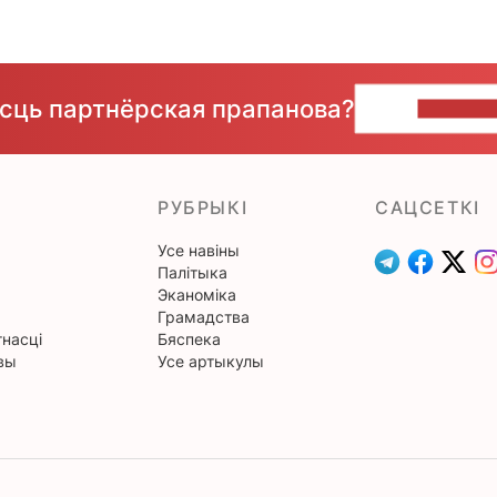
ёсць партнёрская прапанова?
НАПІШЫ
РУБРЫКІ
САЦСЕТКІ
Усе навіны
Палітыка
Эканоміка
Грамадства
насці
Бяспека
вы
Усе артыкулы