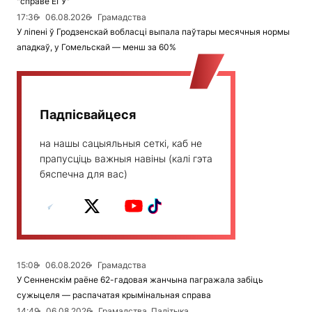
"справе ЕГУ"
17:36
06.08.2026
Грамадства
У ліпені ў Гродзенскай вобласці выпала паўтары месячныя нормы
ападкаў, у Гомельскай — менш за 60%
Падпісвайцеся
на нашы сацыяльныя сеткі, каб не
прапусціць важныя навіны (калі гэта
бяспечна для вас)
15:08
06.08.2026
Грамадства
У Сенненскім раёне 62-гадовая жанчына пагражала забіць
сужыцеля — распачатая крымінальная справа
14:49
06.08.2026
Грамадства, Палітыка