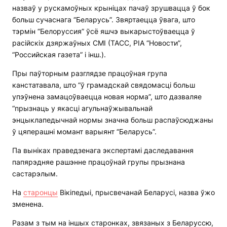
назваў у рускамоўных крыніцах пачаў зрушвацца ў бок
больш сучаснага “Беларусь”. Звяртаецца ўвага, што
тэрмін “Белоруссия” ўсё яшчэ выкарыстоўваецца ў
расійскіх дзяржаўных СМІ (ТАСС, РІА “Новости”,
“Российская газета” і інш.).
Пры паўторным разглядзе працоўная група
канстатавала, што “ў грамадскай свядомасці больш
упэўнена замацоўваецца новая норма”, што дазваляе
“прызнаць у якасці агульнаўжывальнай
энцыклапедычнай нормы значна больш распаўсюджаны
ў цяперашні момант варыянт “Беларусь”.
Па выніках праведзенага экспертамі даследавання
папярэдняе рашэнне працоўнай групы прызнана
састарэлым.
На
старонцы
Вікіпедыі, прысвечанай Беларусі, назва ўжо
зменена.
Разам з тым на іншых старонках, звязаных з Беларуссю,