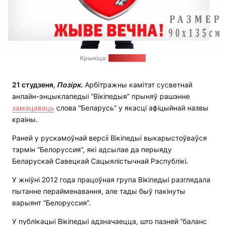
Крыніца:
kupit-flag.ru
21 студзеня,
Позірк
.
Арбітражны камітэт сусветнай
анлайн-энцыклапедыі “Вікіпедыя” прыняў рашэнне
замацаваць
слова “Беларусь” у якасці афіцыйнай назвы
краіны.
Раней у рускамоўнай версіі Вікіпедыі выкарыстоўваўся
тэрмін “Белоруссия”, які адсылае да перыяду
Беларускай Савецкай Сацыялістычнай Рэспублікі.
У жніўні 2012 года працоўная група Вікіпедыі разглядала
пытанне перайменавання, але тады быў пакінуты
варыянт “Белоруссия”.
У публікацыі Вікіпедыі адзначаецца, што пазней “баланс