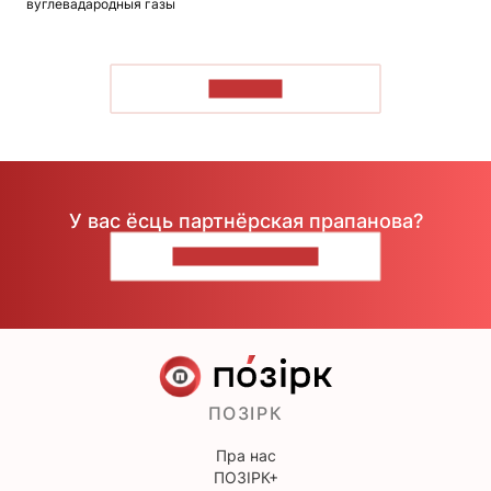
вуглевадародныя газы
ЧЫТАЦЬ
У вас ёсць партнёрская прапанова?
НАПІШЫЦЕ НАМ
ПОЗІРК
Пра нас
ПОЗІРК+