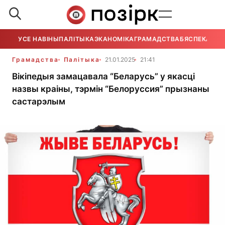
УСЕ НАВІНЫ
ПАЛІТЫКА
ЭКАНОМІКА
ГРАМАДСТВА
БЯСПЕКА
УСЕ
Грамадства
Палітыка
21.01.2025
21:41
Вікіпедыя замацавала “Беларусь” у якасці
назвы краіны, тэрмін “Белоруссия” прызнаны
састарэлым