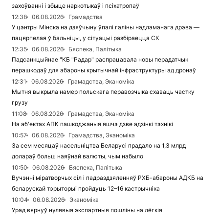
захоўванні і збыце наркотыкаў і псіхатропаў
12:38
06.08.2026
Грамадства
У цэнтры Мінска на дзяўчыну ўпалі галіны надламанага дрэва —
пацярпелая ў бальніцы, у сітуацыі разбіраецца СК
12:35
06.08.2026
Бяспека, Палітыка
Падсанкцыйнае "КБ "Радар" распрацавала новы перадатчык
перашкодаў для абароны крытычнай інфраструктуры ад дронаў
12:31
06.08.2026
Грамадства, Эканоміка
Мытня выкрыла намер польскага перавозчыка схаваць частку
грузу
11:08
06.08.2026
Грамадства, Эканоміка
На аб'ектах АПК пашкоджаныя яшчэ дзве адзінкі тэхнікі
10:57
06.08.2026
Грамадства, Эканоміка
За сем месяцаў насельніцтва Беларусі прадало на 1,3 млрд
долараў больш наяўнай валюты, чым набыло
10:50
06.08.2026
Бяспека, Палітыка
Вучэнні міратворчых сіл і падраздзяленняў РХБ-абароны АДКБ на
беларускай тэрыторыі пройдуць 12–16 кастрычніка
10:04
06.08.2026
Эканоміка
Урад вярнуў нулявыя экспартныя пошліны на лёгкія