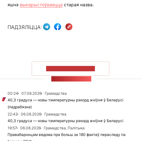
яшчэ
выкарыстоўваецца
старая назва.
ПАДЗЯЛІЦЦА:
ПАКАЗАЦЬ БОЛЬШ
СТУЖКА НАВІН
00:24
07.08.2026
Грамадства
40,3 градуса — новы тэмпературны рэкорд жніўня ў Беларусі
(падрабязна)
22:42
06.08.2026
Грамадства
40,3 градуса — новы тэмпературны рэкорд жніўня ў Беларусі
19:57
06.08.2026
Грамадства, Палітыка
Правабаронцам вядома пра больш за 180 фактаў пераследу па