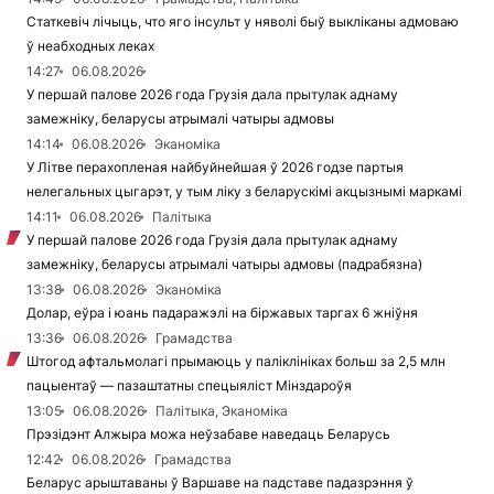
Статкевіч лічыць, что яго інсульт у няволі быў выкліканы адмоваю
ў неабходных леках
14:27
06.08.2026
У першай палове 2026 года Грузія дала прытулак аднаму
замежніку, беларусы атрымалі чатыры адмовы
14:14
06.08.2026
Эканоміка
У Літве перахопленая найбуйнейшая ў 2026 годзе партыя
нелегальных цыгарэт, у тым ліку з беларускімі акцызнымі маркамі
14:11
06.08.2026
Палітыка
У першай палове 2026 года Грузія дала прытулак аднаму
замежніку, беларусы атрымалі чатыры адмовы (падрабязна)
13:38
06.08.2026
Эканоміка
Долар, еўра і юань падаражэлі на біржавых таргах 6 жніўня
13:36
06.08.2026
Грамадства
Штогод афтальмолагі прымаюць у паліклініках больш за 2,5 млн
пацыентаў — пазаштатны спецыяліст Мінздароўя
13:05
06.08.2026
Палітыка, Эканоміка
Прэзідэнт Алжыра можа неўзабаве наведаць Беларусь
12:42
06.08.2026
Грамадства
Беларус арыштаваны ў Варшаве на падставе падазрэння ў