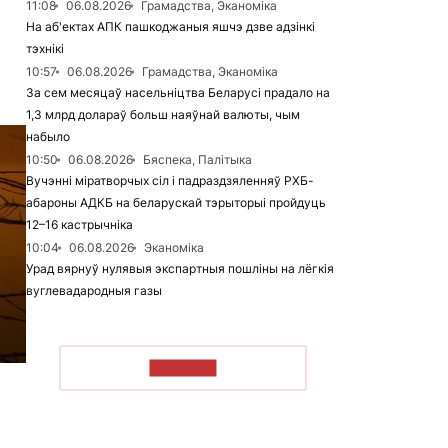
11:08
06.08.2026
Грамадства, Эканоміка
На аб'ектах АПК пашкоджаныя яшчэ дзве адзінкі
тэхнікі
10:57
06.08.2026
Грамадства, Эканоміка
За сем месяцаў насельніцтва Беларусі прадало на
1,3 млрд долараў больш наяўнай валюты, чым
набыло
10:50
06.08.2026
Бяспека, Палітыка
Вучэнні міратворчых сіл і падраздзяленняў РХБ-
абароны АДКБ на беларускай тэрыторыі пройдуць
12–16 кастрычніка
10:04
06.08.2026
Эканоміка
Урад вярнуў нулявыя экспартныя пошліны на лёгкія
вуглевадародныя газы
ЧЫТАЦЬ