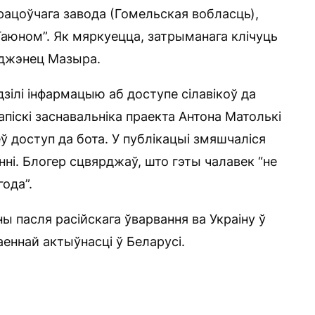
ацоўчага завода (Гомельская вобласць),
 Гаюном”. Як мяркуецца, затрыманага клічуць
раджэнец Мазыра.
ілі інфармацыю аб доступе сілавікоў да
піскі заснавальніка праекта Антона Матолькі
еў доступ да бота. У публікацыі змяшчаліся
ні. Блогер сцвярджаў, што гэты чалавек “не
года”.
ы пасля расійскага ўварвання ва Украіну ў
еннай актыўнасці ў Беларусі.