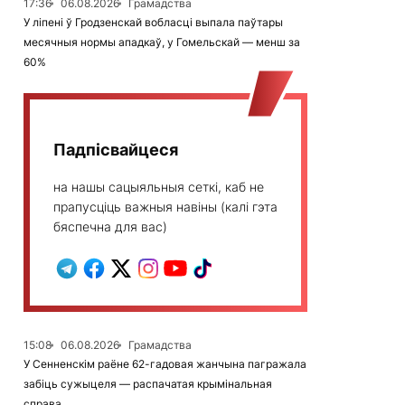
17:36
06.08.2026
Грамадства
У ліпені ў Гродзенскай вобласці выпала паўтары
месячныя нормы ападкаў, у Гомельскай — менш за
60%
Падпісвайцеся
на нашы сацыяльныя сеткі, каб не
прапусціць важныя навіны (калі гэта
бяспечна для вас)
15:08
06.08.2026
Грамадства
У Сенненскім раёне 62-гадовая жанчына пагражала
забіць сужыцеля — распачатая крымінальная
справа