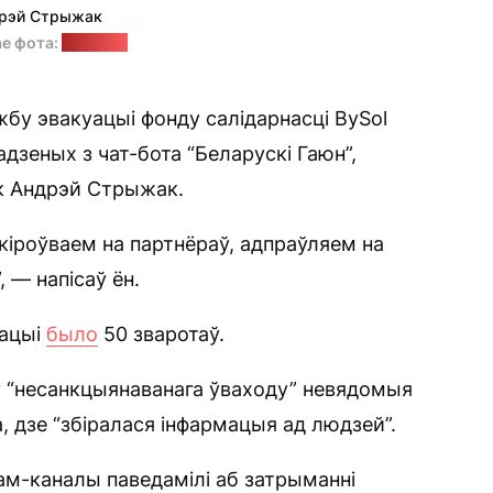
рэй Стрыжак
ае фота:
"Позірк"
жбу эвакуацыі фонду салідарнасці BySol
адзеных з чат-бота “Беларускі Гаюн”,
ік Андрэй Стрыжак.
кіроўваем на партнёраў, адпраўляем на
 — напісаў ён.
уацыі
было
50 зваротаў.
ку “несанкцыянаванага ўваходу” невядомыя
, дзе “збіралася інфармацыя ад людзей”.
рам-каналы паведамілі аб затрыманні