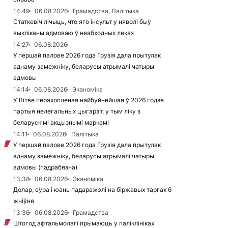
14:49
06.08.2026
Грамадства, Палітыка
Статкевіч лічыць, что яго інсульт у няволі быў
выкліканы адмоваю ў неабходных леках
14:27
06.08.2026
У першай палове 2026 года Грузія дала прытулак
аднаму замежніку, беларусы атрымалі чатыры
адмовы
14:14
06.08.2026
Эканоміка
У Літве перахопленая найбуйнейшая ў 2026 годзе
партыя нелегальных цыгарэт, у тым ліку з
беларускімі акцызнымі маркамі
14:11
06.08.2026
Палітыка
У першай палове 2026 года Грузія дала прытулак
аднаму замежніку, беларусы атрымалі чатыры
адмовы (падрабязна)
13:38
06.08.2026
Эканоміка
Долар, еўра і юань падаражэлі на біржавых таргах 6
жніўня
13:36
06.08.2026
Грамадства
Штогод афтальмолагі прымаюць у паліклініках