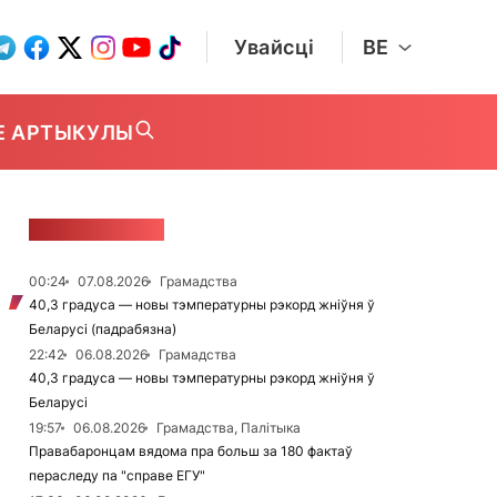
Увайсці
BE
Е АРТЫКУЛЫ
СТУЖКА НАВІН
00:24
07.08.2026
Грамадства
40,3 градуса — новы тэмпературны рэкорд жніўня ў
Беларусі (падрабязна)
22:42
06.08.2026
Грамадства
40,3 градуса — новы тэмпературны рэкорд жніўня ў
Беларусі
19:57
06.08.2026
Грамадства, Палітыка
Правабаронцам вядома пра больш за 180 фактаў
пераследу па "справе ЕГУ"