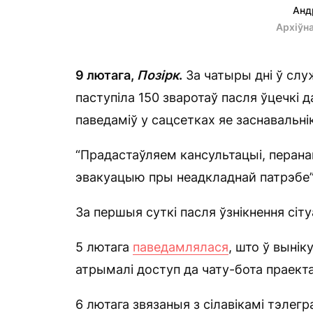
Анд
Архіўн
9 лютага,
Позірк
.
За чатыры дні ў слу
паступіла 150 зваротаў пасля ўцечкі д
паведаміў у сацсетках яе заснавальн
“Прадастаўляем кансультацыі, перана
эвакуацыю пры неадкладнай патрэбе”,
За першыя суткі пасля ўзнікнення сіт
5 лютага
паведамлялася
, што ў выні
атрымалі доступ да чату-бота праекта
6 лютага звязаныя з сілавікамі тэлег