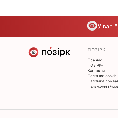
У вас 
ПОЗІРК
Пра нас
ПОЗІРК+
Кантакты
Палітыка cookie
Палітыка прыват
Палажэнні і ўмо