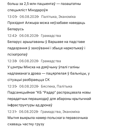
больш за 2,5 млн пацыентаў — пазаштатны
спецыяліст Мінздароўя
13:05
06.08.2026
Палітыка, Эканоміка
Прэзідэнт Алжыра можа неўзабаве наведаць
Беларусь
12:42
06.08.2026
Грамадства
Беларус арыштаваны ў Варшаве на падставе
падазрэння ў захоўванні і збыце наркотыкаў і
псіхатропаў
12:38
06.08.2026
Грамадства
У цэнтры Мінска на дзяўчыну ўпалі галіны
надламанага дрэва — пацярпелая ў бальніцы, у
сітуацыі разбіраецца СК
12:35
06.08.2026
Бяспека, Палітыка
Падсанкцыйнае "КБ "Радар" распрацавала новы
перадатчык перашкодаў для абароны крытычнай
інфраструктуры ад дронаў
12:31
06.08.2026
Грамадства, Эканоміка
Мытня выкрыла намер польскага перавозчыка
схаваць частку грузу