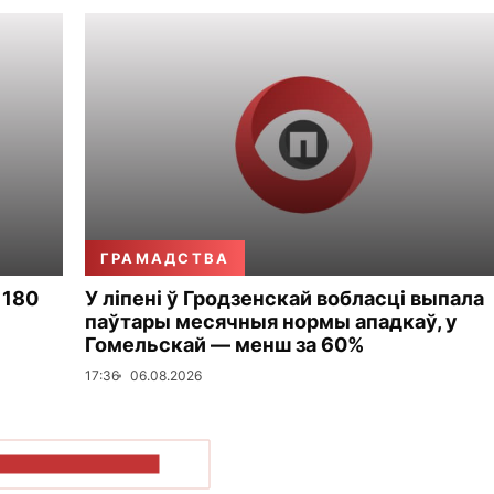
ГРАМАДСТВА
 180
У ліпені ў Гродзенскай вобласці выпала
паўтары месячныя нормы ападкаў, у
Гомельскай — менш за 60%
17:36
06.08.2026
ПАКАЗАЦЬ БОЛЬШ