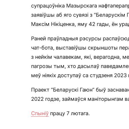
супрацоўніка Мазырскага нафтаперапр
заявіўшы аб яго сувязі з “Беларускім
Максім Нікіценка, яму 42 гады, ён у
Раней праўладныя рэсурсы распаўсюдз
чат-бота, выставіўшы скрыншоты пера
з нейкім чалавекам, які, верагодна, м
пагрозы тым, хто дасылаў паведамлен
меў ніякіх доступаў са студзеня 2023 
Праект “Беларускі Гаюн” быў заснаван
2022 годзе, займаўся маніторынгам ва
Спыніў
працу 7 лютага.