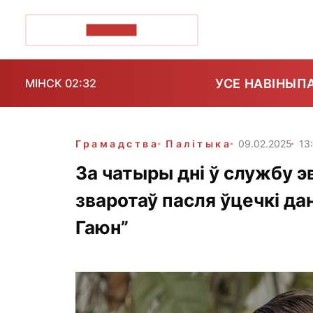
ПОЗІРК+
УСЕ НАВІНЫ
П
МІНСК 02:32
Грамадства
Палітыка
09.02.2025
13
За чатыры дні ў службу э
зваротаў пасля ўцечкі да
Гаюн”