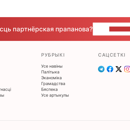
ёсць партнёрская прапанова?
НАПІШЫ
РУБРЫКІ
САЦСЕТКІ
Усе навіны
Палітыка
Эканоміка
Грамадства
насці
Бяспека
вы
Усе артыкулы