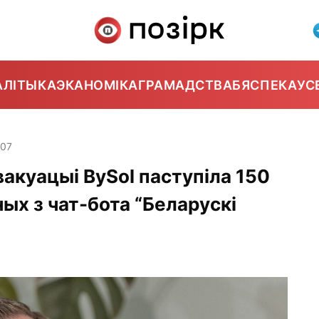
АЛІТЫКА
ЭКАНОМІКА
ГРАМАДСТВА
БЯСПЕКА
УС
:07
вакуацыі BySol паступіла 150
ных з чат-бота “Беларускі