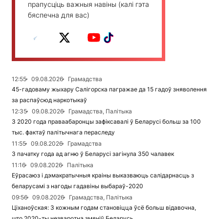
прапусціць важныя навіны (калі гэта
бяспечна для вас)
12:55
09.08.2026
Грамадства
45-гадоваму жыхару Салігорска пагражае да 15 гадоў зняволення
за распаўсюд наркотыкаў
12:35
09.08.2026
Грамадства, Палітыка
З 2020 года праваабаронцы зафіксавалі ў Беларусі больш за 100
тыс. фактаў палітычнага пераследу
11:55
09.08.2026
Грамадства
З пачатку года ад агню ў Беларусі загінула 350 чалавек
11:16
09.08.2026
Палітыка
Еўрасаюз і дэмакратычныя краіны выказваюць салідарнасць з
беларусамі з нагоды гадавіны выбараў-2020
09:56
09.08.2026
Грамадства, Палітыка
Ціханоўская: З кожным годам становіцца ўсё больш відавочна,
што 2020-ты незваротна змяніў Беларусь