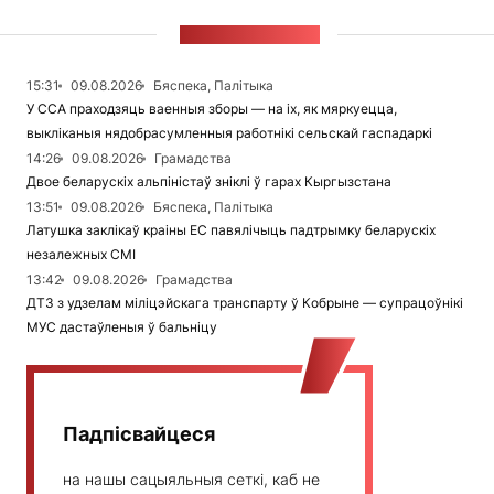
СТУЖКА НАВІН
15:31
09.08.2026
Бяспека, Палітыка
У ССА праходзяць ваенныя зборы — на іх, як мяркуецца,
выкліканыя нядобрасумленныя работнікі сельскай гаспадаркі
14:26
09.08.2026
Грамадства
Двое беларускіх альпіністаў зніклі ў гарах Кыргызстана
13:51
09.08.2026
Бяспека, Палітыка
Латушка заклікаў краіны ЕС павялічыць падтрымку беларускіх
незалежных СМІ
13:42
09.08.2026
Грамадства
ДТЗ з удзелам міліцэйскага транспарту ў Кобрыне — супрацоўнікі
МУС дастаўленыя ў бальніцу
Падпісвайцеся
на нашы сацыяльныя сеткі, каб не