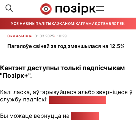
УСЕ НАВІНЫ
ПАЛІТЫКА
ЭКАНОМІКА
ГРАМАДСТВА
БЯСПЕКА
УСЕ
Эканоміка
01.03.2025
10:29
Пагалоўе свіней за год зменшылася на 12,5%
Кантэнт даступны толькі падпісчыкам
"Позірк+".
Калі ласка, аўтарызуйцеся альбо звярніцеся ў
службу падпіскі:
pozirk@pozirk.online
Вы можаце вернуцца на
Галоўную