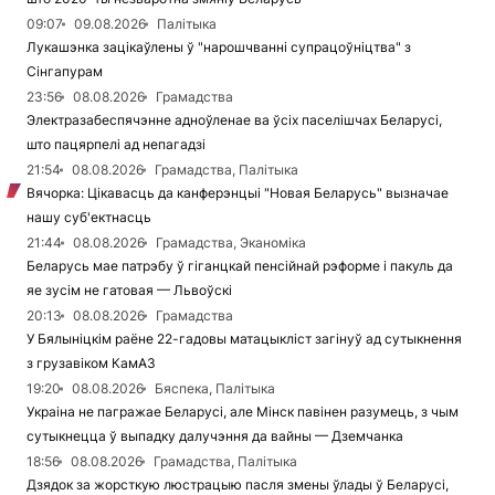
09:07
09.08.2026
Палітыка
Лукашэнка зацікаўлены ў "нарошчванні супрацоўніцтва" з
Сінгапурам
23:56
08.08.2026
Грамадства
Электразабеспячэнне адноўленае ва ўсіх паселішчах Беларусі,
што пацярпелі ад непагадзі
21:54
08.08.2026
Грамадства, Палітыка
Вячорка: Цікавасць да канферэнцыі "Новая Беларусь" вызначае
нашу суб'ектнасць
21:44
08.08.2026
Грамадства, Эканоміка
Беларусь мае патрэбу ў гіганцкай пенсійнай рэформе і пакуль да
яе зусім не гатовая — Львоўскі
20:13
08.08.2026
Грамадства
У Бялыніцкім раёне 22-гадовы матацыкліст загінуў ад сутыкнення
з грузавіком КамАЗ
19:20
08.08.2026
Бяспека, Палітыка
Украіна не пагражае Беларусі, але Мінск павінен разумець, з чым
сутыкнецца ў выпадку далучэння да вайны — Дземчанка
18:56
08.08.2026
Грамадства, Палітыка
Дзядок за жорсткую люстрацыю пасля змены ўлады ў Беларусі,