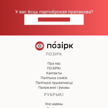
У вас ёсць партнёрская прапанова?
НАПІШЫЦЕ НАМ
ПОЗІРК
Пра нас
ПОЗІРК+
Кантакты
Палітыка cookie
Палітыка прыватнасці
Палажэнні і ўмовы
РУБРЫКІ
Усе навіны