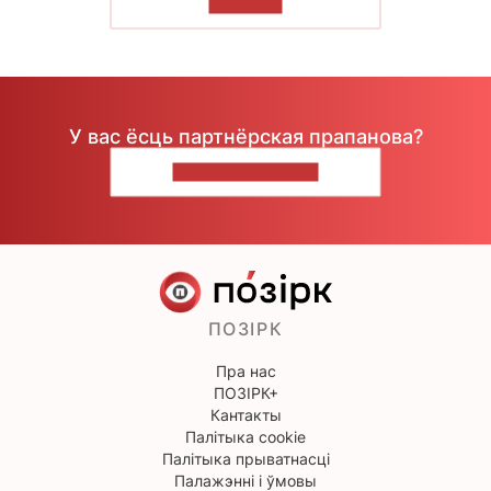
ЧЫТАЦЬ
У вас ёсць партнёрская прапанова?
НАПІШЫЦЕ НАМ
ПОЗІРК
Пра нас
ПОЗІРК+
Кантакты
Палітыка cookie
Палітыка прыватнасці
Палажэнні і ўмовы