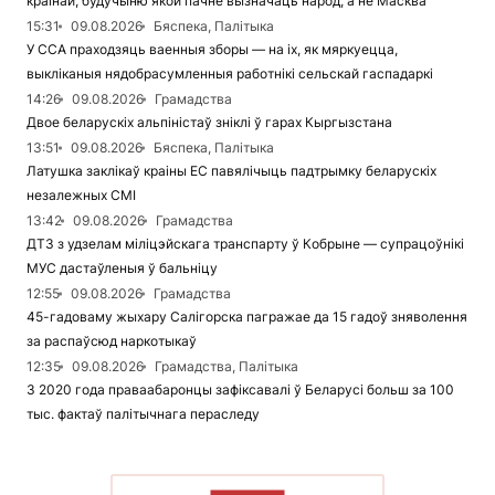
краінай, будучыню якой пачне вызначаць народ, а не Масква
15:31
09.08.2026
Бяспека, Палітыка
У ССА праходзяць ваенныя зборы — на іх, як мяркуецца,
выкліканыя нядобрасумленныя работнікі сельскай гаспадаркі
14:26
09.08.2026
Грамадства
Двое беларускіх альпіністаў зніклі ў гарах Кыргызстана
13:51
09.08.2026
Бяспека, Палітыка
Латушка заклікаў краіны ЕС павялічыць падтрымку беларускіх
незалежных СМІ
13:42
09.08.2026
Грамадства
ДТЗ з удзелам міліцэйскага транспарту ў Кобрыне — супрацоўнікі
МУС дастаўленыя ў бальніцу
12:55
09.08.2026
Грамадства
45-гадоваму жыхару Салігорска пагражае да 15 гадоў зняволення
за распаўсюд наркотыкаў
12:35
09.08.2026
Грамадства, Палітыка
З 2020 года праваабаронцы зафіксавалі ў Беларусі больш за 100
тыс. фактаў палітычнага пераследу