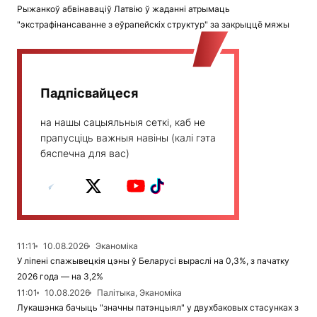
Рыжанкоў абвінаваціў Латвію ў жаданні атрымаць
"экстрафінансаванне з еўрапейскіх структур" за закрыццё мяжы
Падпісвайцеся
на нашы сацыяльныя сеткі, каб не
прапусціць важныя навіны (калі гэта
бяспечна для вас)
11:11
10.08.2026
Эканоміка
У ліпені спажывецкія цэны ў Беларусі выраслі на 0,3%, з пачатку
2026 года — на 3,2%
11:01
10.08.2026
Палітыка, Эканоміка
Лукашэнка бачыць "значны патэнцыял" у двухбаковых стасунках з