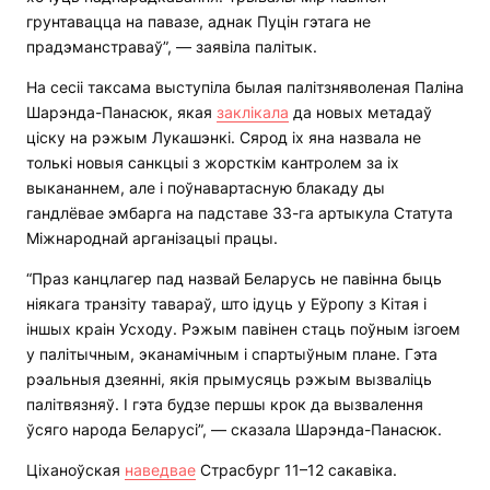
грунтавацца на павазе, аднак Пуцін гэтага не
прадэманстраваў”, — заявіла палітык.
На сесіі таксама выступіла былая палітзняволеная Паліна
Шарэнда-Панасюк, якая
заклікала
да новых метадаў
ціску на рэжым Лукашэнкі. Сярод іх яна назвала не
толькі новыя санкцыі з жорсткім кантролем за іх
выкананнем, але і поўнавартасную блакаду ды
гандлёвае эмбарга на падставе 33-га артыкула Статута
Міжнароднай арганізацыі працы.
“Праз канцлагер пад назвай Беларусь не павінна быць
ніякага транзіту тавараў, што ідуць у Еўропу з Кітая і
іншых краін Усходу. Рэжым павінен стаць поўным ізгоем
у палітычным, эканамічным і спартыўным плане. Гэта
рэальныя дзеянні, якія прымусяць рэжым вызваліць
палітвязняў. І гэта будзе першы крок да вызвалення
ўсяго народа Беларусі”, — сказала Шарэнда-Панасюк.
Ціханоўская
наведвае
Страсбург 11–12 сакавіка.