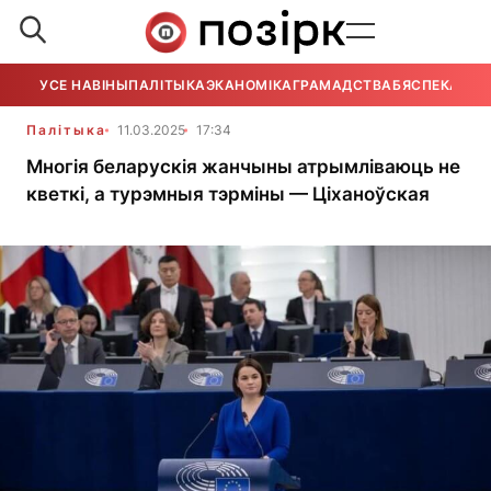
УСЕ НАВІНЫ
ПАЛІТЫКА
ЭКАНОМІКА
ГРАМАДСТВА
БЯСПЕКА
УСЕ
Палітыка
11.03.2025
17:34
Многія беларускія жанчыны атрымліваюць не
кветкі, а турэмныя тэрміны — Ціханоўская