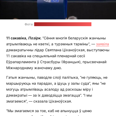
Фота:
прэс-служба Святланы Ціханоўскай
11 сакавіка,
Позірк
.
“Сёння многія беларускія жанчыны
атрымліваюць не кветкі, а турэмныя тэрміны”, —
заявіла
дэмакратычны лідар Святлана Ціханоўская, выступаючы
11 сакавіка на спецыяльнай пленарнай сесіі
Еўрапарламента ў Страсбуры (Францыя), прысвечанай
Міжнароднаму жаночаму дню.
Гэтыя жанчыны, паводле слоў палітыка, “не гуляюць, не
маршыруюць на парадах, а ідуць у залы суда”, яны “не
могуць атрымліваць асалоду ад раскошы міру і
дэмакратыі — за іх даводзіцца змагацца”. “І мы
змагаемся”, — сказала Ціханоўская.
“Мы змагаемся за тое, каб не апынуцца ў ценю