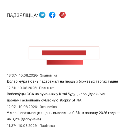
ПАДЗЯЛІЦЦА:
ПАКАЗАЦЬ БОЛЬШ
СТУЖКА НАВІН
13:37
10.08.2026
Эканоміка
Долар, еўра і юань падаражэлі на першых біржавых таргах тыдня
12:51
10.08.2026
Палітыка
Вайскоўцы ССА на вучэннях у Кітаі будуць процідзейнічаць
дронам і асвойваць сумесную зборку БПЛА
12:07
10.08.2026
Эканоміка
У ліпені спажывецкія цэны выраслі на 0,3%, з пачатку 2026 года —
на 3,2% (дапоўнена)
11:37
10.08.2026
Палітыка