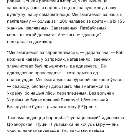
рэваншысцкай расійскай імперыі, якая імкнецца
заняволіць нашыя народы і сцерці нашую мову, нашу
культуру, нашу самабытнасць. Мы змагаемся за нашых
палітвязняў — больш за 1.200 чалавек за кратамі, з іх 155
жанчын. Ізаляваных. Закатаваных. Пазбаўленых
медыцынскай дапамогі. Але яны не здаюцца”, —
падкрэсліла дэмлідар.
“Мы змагаемся за справядлівасць, — дадала яна. — Каб
кожны вінаваты ў рэпрэсіях, катаваннях і ваенных
злачынствах быў прыцягнуты да адказнасці. Бо
адкладзенае правасуддзе — гэта адмова ад
правасуддзя. Мы змагаемся за еўрапейскія каштоўнасці
— свабоду, бяспеку і дабрабыт. Мы змагаемся за
Украіну, бо нашыя лёсы пераплеценыя. Без вольнай
Украіны не будзе вольнай Беларусі. І без вольнай
Беларусі не будзе трывалага міру ў Еўропе”.
Таксама вядзецца барацьба “супраць ілюзій”, адзначыла
Ціханоўская. “Пуцін і Лукашэнка не хочуць міру — яны
хочуць падпарадкавання. Трывалы мір павінен