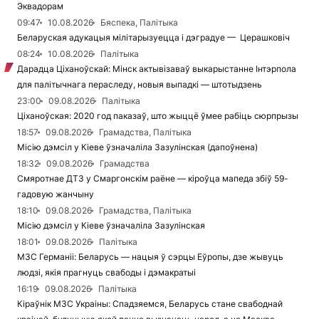
Эквадорам
09:47
10.08.2026
Бяспека, Палітыка
Беларуская адукацыя мілітарызуецца і дэградуе — Церашковіч
08:24
10.08.2026
Палітыка
Дарадца Ціханоўскай: Мінск актывізаваў выкарыстанне Інтэрпола
для палітычнага пераследу, новыя выпадкі — штотыдзень
23:00
09.08.2026
Палітыка
Ціханоўская: 2020 год паказаў, што жыццё ўмее рабіць сюрпрызы
18:57
09.08.2026
Грамадства, Палітыка
Місію дэмсіл у Кіеве ўзначаліла Зазулінская (дапоўнена)
18:32
09.08.2026
Грамадства
Смяротнае ДТЗ у Смаргонскім раёне — кіроўца мапеда збіў 59-
гадовую жанчыну
18:10
09.08.2026
Грамадства, Палітыка
Місію дэмсіл у Кіеве ўзначаліла Зазулінская
18:01
09.08.2026
Палітыка
МЗС Германіі: Беларусь — нацыя ў сэрцы Еўропы, дзе жывуць
людзі, якія прагнуць свабоды і дэмакратыі
16:19
09.08.2026
Палітыка
Кіраўнік МЗС Украіны: Спадзяемся, Беларусь стане свабоднай