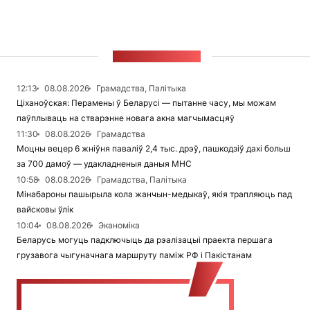
СТУЖКА НАВІН
12:13
08.08.2026
Грамадства, Палітыка
Ціханоўская: Перамены ў Беларусі — пытанне часу, мы можам
паўплываць на стварэнне новага акна магчымасцяў
11:30
08.08.2026
Грамадства
Моцны вецер 6 жніўня паваліў 2,4 тыс. дрэў, пашкодзіў дахі больш
за 700 дамоў — удакладненыя даныя МНС
10:58
08.08.2026
Грамадства, Палітыка
Мінабароны пашырыла кола жанчын-медыкаў, якія трапляюць пад
вайсковы ўлік
10:04
08.08.2026
Эканоміка
Беларусь могуць падключыць да рэалізацыі праекта першага
грузавога чыгуначнага маршруту паміж РФ і Пакістанам