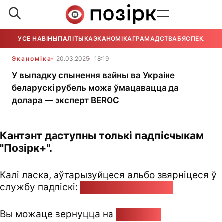
УСЕ НАВІНЫ
ПАЛІТЫКА
ЭКАНОМІКА
ГРАМАДСТВА
БЯСПЕКА
УСЕ
Эканоміка
20.03.2025
18:19
У выпадку спынення вайны ва Украіне
беларускі рубель можа ўмацавацца да
долара — эксперт BEROC
Кантэнт даступны толькі падпісчыкам
"Позірк+".
Калі ласка, аўтарызуйцеся альбо звярніцеся ў
службу падпіскі:
pozirk@pozirk.online
Вы можаце вернуцца на
Галоўную