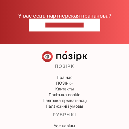
У вас ёсць партнёрская прапанова?
НАПІШЫЦЕ НАМ
ПОЗІРК
Пра нас
ПОЗІРК+
Кантакты
Палітыка cookie
Палітыка прыватнасці
Палажэнні і ўмовы
РУБРЫКІ
Усе навіны