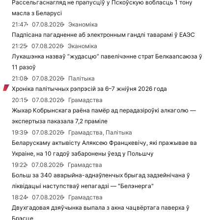
Рассельгаснагляд не прапусціў у Пскоўскую вобласць 1 тону
масла з Беларусі
21:47
07.08.2026
Эканоміка
Падпісана пагадненне аб электронным гандлі таварамі ў ЕАЭС
21:25
07.08.2026
Эканоміка
Лукашэнка назваў “жудасцю” павелічэнне страт Белкаапсаюза ў
11 разоў
21:08
07.08.2026
Палітыка
Хроніка палітычных рэпрэсій за 6–7 жніўня 2026 года
20:15
07.08.2026
Грамадства
Жыхар Кобрынскага раёна памёр ад перадазіроўкі алкаголю —
экспертыза паказала 7,2 праміле
19:39
07.08.2026
Грамадства, Палітыка
Беларускаму актывісту Аляксею Францкевічу, які пражывае ва
Украіне, на 10 гадоў забаронены ўезд у Польшчу
19:22
07.08.2026
Грамадства
Больш за 340 аварыйна-аднаўленчых брыгад задзейнічана ў
ліквідацыі наступстваў непагадзі — "Белэнерга"
18:24
07.08.2026
Грамадства
Двухгадовая дзяўчынка выпала з акна чацвёртага паверха ў
Брэсце