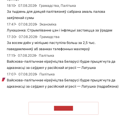
18:10
07.08.2026
Грамадства, Палітыка
За тыдзень для дзяцей палітвязняў сабрана амаль палова
заяўленай сумы
17:47
07.08.2026
Эканоміка
Лукашэнка: Стрымліванне цэн і інфляцыі застаецца за ўрадам
17:30
07.08.2026
Грамадства
За восем дзён у міліцыю паступіла больш за 2,5 тыс.
паведамленняў аб званках тэлефонных махляроў
17:15
07.08.2026
Палітыка
Вайскова-палітычнае кіраўніцтва Беларусі будзе прыцягнута да
адказнасці за саўдзел у расійскай агрэсіі — Латушка
17:07
07.08.2026
Палітыка
Вайскова-палітычнае кіраўніцтва Беларусі будзе прыцягнута да
адказнасці за саўдзел у расійскай агрэсіі — Латушка (падрабязна)
ЧЫТАЦЬ