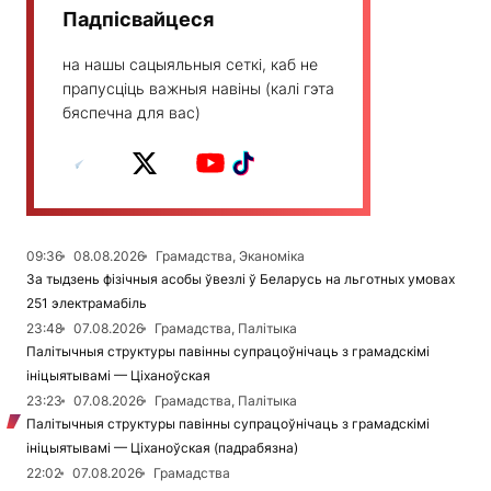
Падпісвайцеся
на нашы сацыяльныя сеткі, каб не
прапусціць важныя навіны (калі гэта
бяспечна для вас)
09:36
08.08.2026
Грамадства, Эканоміка
За тыдзень фізічныя асобы ўвезлі ў Беларусь на льготных умовах
251 электрамабіль
23:48
07.08.2026
Грамадства, Палітыка
Палітычныя структуры павінны супрацоўнічаць з грамадскімі
ініцыятывамі — Ціханоўская
23:23
07.08.2026
Грамадства, Палітыка
Палітычныя структуры павінны супрацоўнічаць з грамадскімі
ініцыятывамі — Ціханоўская (падрабязна)
22:02
07.08.2026
Грамадства