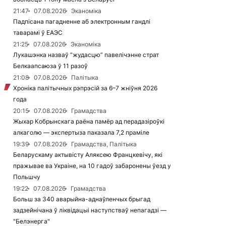
21:47
07.08.2026
Эканоміка
Падпісана пагадненне аб электронным гандлі
таварамі ў ЕАЭС
21:25
07.08.2026
Эканоміка
Лукашэнка назваў “жудасцю” павелічэнне страт
Белкаапсаюза ў 11 разоў
21:08
07.08.2026
Палітыка
Хроніка палітычных рэпрэсій за 6–7 жніўня 2026
года
20:15
07.08.2026
Грамадства
Жыхар Кобрынскага раёна памёр ад перадазіроўкі
алкаголю — экспертыза паказала 7,2 праміле
19:39
07.08.2026
Грамадства, Палітыка
Беларускаму актывісту Аляксею Францкевічу, які
пражывае ва Украіне, на 10 гадоў забаронены ўезд у
Польшчу
19:22
07.08.2026
Грамадства
Больш за 340 аварыйна-аднаўленчых брыгад
задзейнічана ў ліквідацыі наступстваў непагадзі —
"Белэнерга"