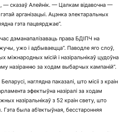
, — сказаў Алейнік. — Цалкам відавочна —
этай арганізацыі. Ацэнка электаральных
глядна гэта пацвярджае”.
 час дэманапалізаваць права БДІПЧ на
ажучы, ужо і адбываецца”. Паводле яго слоў,
х міжнародных місій і назіральнікаў цудоўна
му назіранню за ходам выбарчых кампаній”.
Беларусі, наглядна паказалі, што місіі з краін
рламента эфектыўна назіралі за ходам
ных назіральнікаў з 52 краін свету, што
. Гэта была аб’ектыўная, бесстаронняя