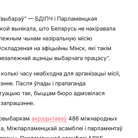
а “выбараў” — БДІПЧ і Парламенцкая
 якой вынікала, што Беларусь не накіравала
алежным чынам назіральную місію
складзеная на афіцыйны Мінск, які такім
незалежнай ацэнцы выбарчага працэсу”.
колькі часу неабходна для арганізацыі місіі,
энне. Пасля ўлады і прапаганда
ітуацыю так, быццам бюро адмовілася
​​запрашэнне.
нтрвыбаркам
акрэдытаваў
486 міжнародных
ама, Міжпарламенцкай асамблеі і парламентаў