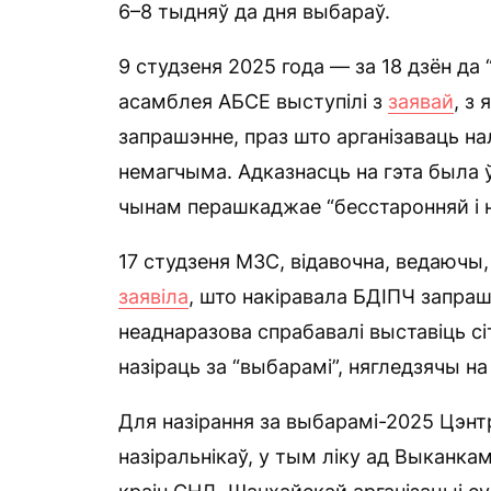
6–8 тыдняў да дня выбараў.
9 студзеня 2025 года — за 18 дзён д
асамблея АБСЕ выступілі з
заявай
, з
запрашэнне, праз што арганізаваць н
немагчыма. Адказнасць на гэта была ў
чынам перашкаджае “бесстаронняй і 
17 студзеня МЗС, відавочна, ведаючы, 
заявіла
, што накіравала БДІПЧ запраш
неаднаразова спрабавалі выставіць с
назіраць за “выбарамі”, нягледзячы на 
Для назірання за выбарамі-2025 Цэ
назіральнікаў, у тым ліку ад Выканк