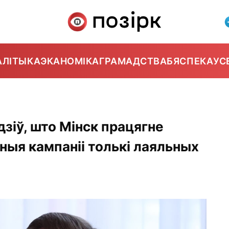
АЛІТЫКА
ЭКАНОМІКА
ГРАМАДСТВА
БЯСПЕКА
УС
зіў, што Мінск працягне
ныя кампаніі толькі лаяльных