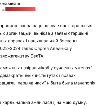
ргей Алейнік
та:
прэс-служба МЗС
працягне запрашаць на свае электаральныя
ных арганізацый, вынікае з заявы старшыні
дных справах і нацыянальнай бяспецы,
2022–2024 гадах Сяргея Алейніка ў
дзяржагенцтву БелТА.
замежных назіральнікаў у сучасных умовах”
 дэмакратычных інстытутах і правах
рацяглы перыяд часу” нібыта была манаполія
 кардынальна змянілася і, на маю думку,