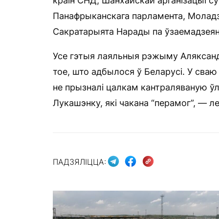
краін СНД, Шанхайскай арганізацыі 
Панафрыканскага парламента, Моладзе
Сакратарыята Нарады па ўзаемадзеянні
Усе гэтыя лаяльныя рэжыму Аляксандр
тое, што адбылося ў Беларусі. У сваю 
не прызналі цалкам кантраляваную ў
Лукашэнку, які чакана “перамог”, — л
ПАДЗЯЛІЦЦА: