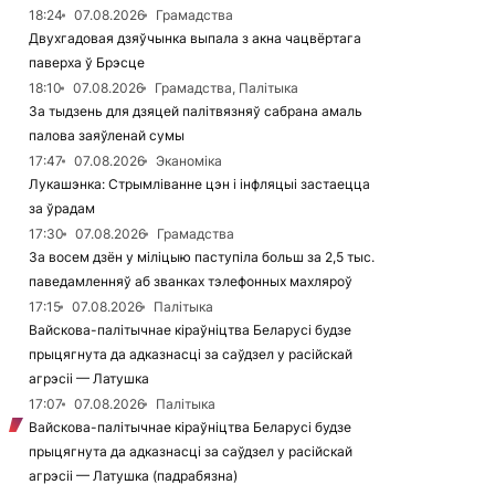
18:24
07.08.2026
Грамадства
Двухгадовая дзяўчынка выпала з акна чацвёртага
паверха ў Брэсце
18:10
07.08.2026
Грамадства, Палітыка
За тыдзень для дзяцей палітвязняў сабрана амаль
палова заяўленай сумы
17:47
07.08.2026
Эканоміка
Лукашэнка: Стрымліванне цэн і інфляцыі застаецца
за ўрадам
17:30
07.08.2026
Грамадства
За восем дзён у міліцыю паступіла больш за 2,5 тыс.
паведамленняў аб званках тэлефонных махляроў
17:15
07.08.2026
Палітыка
Вайскова-палітычнае кіраўніцтва Беларусі будзе
прыцягнута да адказнасці за саўдзел у расійскай
агрэсіі — Латушка
17:07
07.08.2026
Палітыка
Вайскова-палітычнае кіраўніцтва Беларусі будзе
прыцягнута да адказнасці за саўдзел у расійскай
агрэсіі — Латушка (падрабязна)