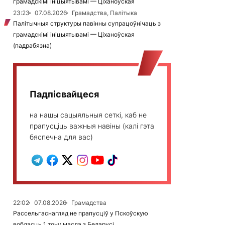
грамадскімі ініцыятывамі — Ціханоўская
23:23
07.08.2026
Грамадства, Палітыка
Палітычныя структуры павінны супрацоўнічаць з
грамадскімі ініцыятывамі — Ціханоўская
(падрабязна)
Падпісвайцеся
на нашы сацыяльныя сеткі, каб не
прапусціць важныя навіны (калі гэта
бяспечна для вас)
22:02
07.08.2026
Грамадства
Рассельгаснагляд не прапусціў у Пскоўскую
вобласць 1 тону масла з Беларусі