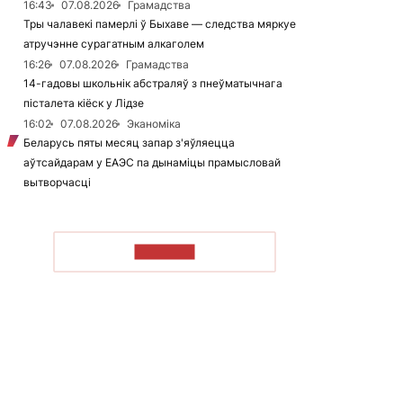
16:43
07.08.2026
Грамадства
Тры чалавекі памерлі ў Быхаве — следства мяркуе
атручэнне сурагатным алкаголем
16:26
07.08.2026
Грамадства
14-гадовы школьнік абстраляў з пнеўматычнага
пісталета кіёск у Лідзе
16:02
07.08.2026
Эканоміка
Беларусь пяты месяц запар з'яўляецца
аўтсайдарам у ЕАЭС па дынаміцы прамысловай
вытворчасці
ЧЫТАЦЬ