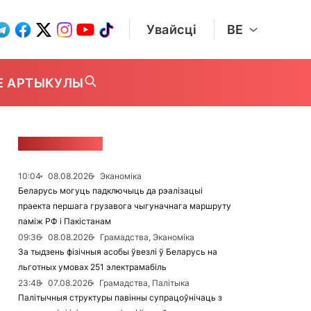
Увайсці
BE
Е АРТЫКУЛЫ
СТУЖКА НАВІН
10:04
08.08.2026
Эканоміка
Беларусь могуць падключыць да рэалізацыі
праекта першага грузавога чыгуначнага маршруту
паміж РФ і Пакістанам
09:36
08.08.2026
Грамадства, Эканоміка
За тыдзень фізічныя асобы ўвезлі ў Беларусь на
льготных умовах 251 электрамабіль
23:48
07.08.2026
Грамадства, Палітыка
Палітычныя структуры павінны супрацоўнічаць з