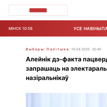
ПОЗІРК+
УСЕ НАВІНЫ
П
МІНСК 10:58
Выбары
Палітыка
19.04.2025
20:46
Алейнік дэ-факта пацверд
запрашаць на электараль
назіральнікаў