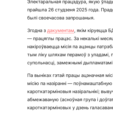
Электаральная працэдура, якую ўлады 
прайшла 26 студзеня 2025 года. Прадст
былі своечасова запрошаныя.
Згодна з
дакументам
, якім кіруецца 
— працяглы працэс. За некалькі меся
накіроўваецца місія па ацэнцы патрэ
тым ліку шляхам перамоў з уладамі, 
супольнасці, замежнымі дыпламатамі 
Па выніках гэтай працы ацэначная мі
місію па назіранні — поўнамаштабную 
кароткатэрміновыя назіральнікі; выв
абмежаваную (асноўная група і доўгат
кароткатэрміновых у дзень галасаван