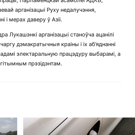
супрацы, Парламенцкай асамблеі АДКБ,
вай арганізацыі Руху недалучэння,
 і мерах даверу ў Азіі.
а Лукашэнкі арганізацыі станоўча ацанілі
чаргу дэмакратычныя краіны і іх аб’яднанні
ладамі электаральную працэдуру выбарамі, а
егітымным прэзідэнтам.