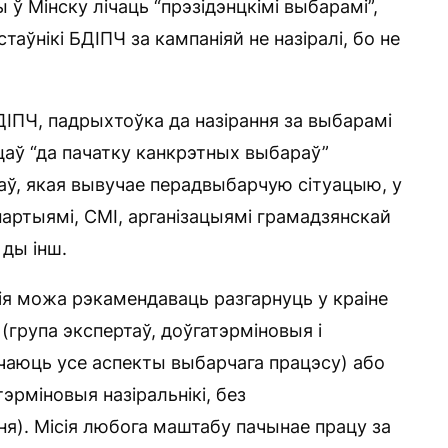
ў Мінску лічаць “прэзідэнцкімі выбарамі”,
аўнікі БДІПЧ за кампаніяй не назіралі, бо не
БДІПЧ, падрыхтоўка да назірання за выбарамі
цаў “да пачатку канкрэтных выбараў”
баў, якая вывучае перадвыбарчую сітуацыю, у
партыямі, СМІ, арганізацыямі грамадзянскай
ды інш.
сія можа рэкамендаваць разгарнуць у краіне
(група экспертаў, доўгатэрміновыя і
учаюць усе аспекты выбарчага працэсу) або
эрміновыя назіральнікі, без
ня). Місія любога маштабу пачынае працу за