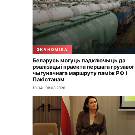
ЭКАНОМІКА
Беларусь могуць падключыць да
рэалізацыі праекта першага грузавог
чыгуначнага маршруту паміж РФ і
Пакістанам
10:04
08.08.2026