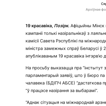
Ся
Архіўнае фо
19 красавіка,
Позірк
.
Афіцыйны Мінск 
кампаніі толькі назіральнікаў з лаяль
камісіі Савета Рэспублікі па міжнаро
міністра замежных спраў Беларусі ў 
апублікаваным 19 красавіка інтэрв’ю 
На просьбу выказацца пра “інстытут 
парламентарый заявіў, што ў Бюро па
чалавека (БДІПЧ АБСЕ) “дастаткова п
“ў працэсе назірання за выбарамі”.
“Аднак сітуацыя на міжнароднай арэне