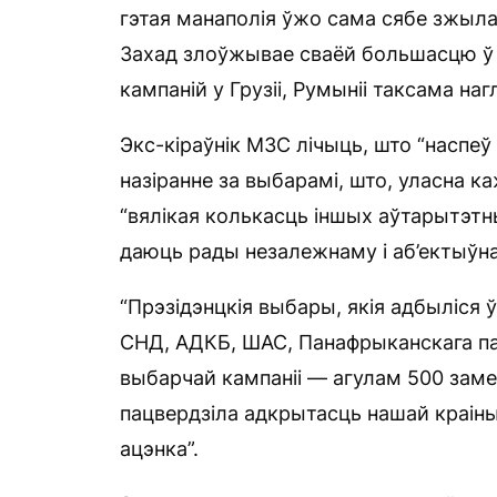
гэтая манаполія ўжо сама сябе зжыла
Захад злоўжывае сваёй большасцю ў г
кампаній у Грузіі, Румыніі таксама на
Экс-кіраўнік МЗС лічыць, што “наспеў
назіранне за выбарамі, што, уласна к
“вялікая колькасць іншых аўтарытэтны
даюць рады незалежнаму і аб’ектыўна
“Прэзідэнцкія выбары, якія адбыліся ў 
СНД, АДКБ, ШАС, Панафрыканскага па
выбарчай кампаніі — агулам 500 замеж
пацвердзіла адкрытасць нашай краіны
ацэнка”.