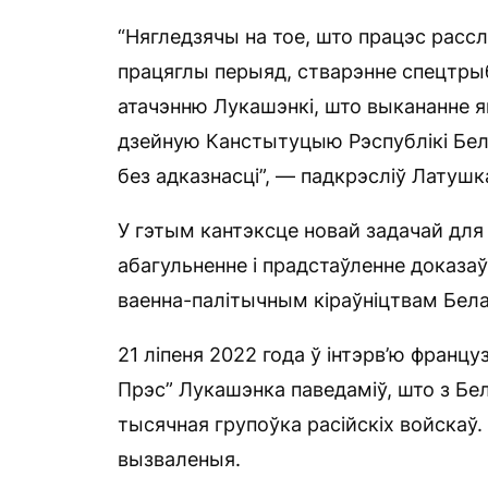
“Нягледзячы на тое, што працэс рассл
працяглы перыяд, стварэнне спецтры
атачэнню Лукашэнкі, што выкананне я
дзейную Канстытуцыю Рэспублікі Бела
без адказнасці”, — падкрэсліў Латушк
У гэтым кантэксце новай задачай для
абагульненне і прадстаўленне доказа
ваенна-палітычным кіраўніцтвам Белар
21 ліпеня 2022 года ў інтэрв’ю фран
Прэс” Лукашэнка паведаміў, што з Бел
тысячная групоўка расійскіх войскаў
вызваленыя.