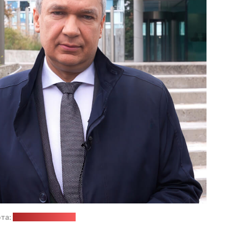
ота:
прэс-служба НАУ