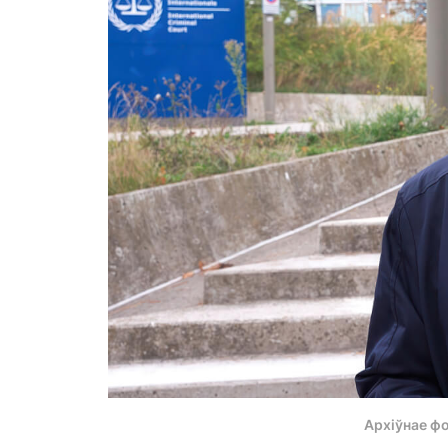
Архіўнае ф