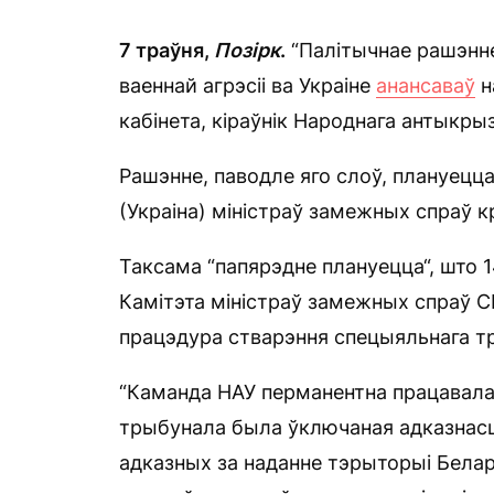
7 траўня,
Позірк
.
“Палітычнае рашэнне
ваеннай агрэсіі ва Украіне
анансаваў
н
кабінета, кіраўнік Народнага антыкры
Рашэнне, паводле яго слоў, плануецц
(Украіна) міністраў замежных спраў к
Таксама “папярэдне плануецца“, што 
Камітэта міністраў замежных спраў С
працэдура стварэння спецыяльнага тр
“Каманда НАУ перманентна працавала
трыбунала была ўключаная адказнас
адказных за наданне тэрыторыі Белару