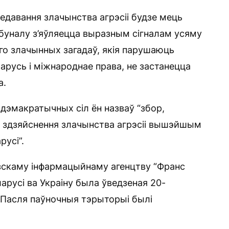
едавання злачынства агрэсіі будзе мець
буналу з’яўляецца выразным сігналам усяму
го злачынных загадаў, якія парушаюць
русь і міжнароднае права, не застанецца
а.
 дэмакратычных сіл ён назваў “збор,
ў здзяйснення злачынства агрэсіі вышэйшым
усі”.
цузскаму інфармацыйнаму агенцтву “Франс
арусі ва Украіну была ўведзеная 20-
. Пасля паўночныя тэрыторыі былі