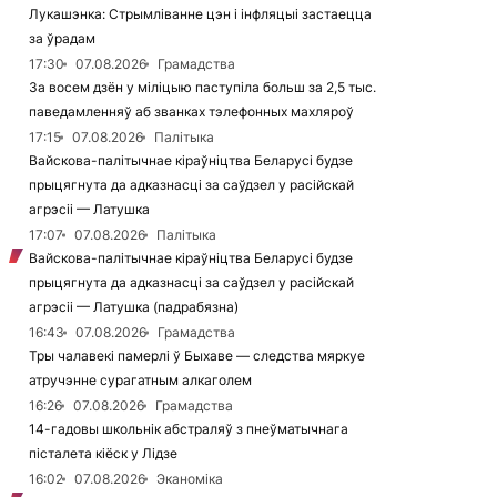
Лукашэнка: Стрымліванне цэн і інфляцыі застаецца
за ўрадам
17:30
07.08.2026
Грамадства
За восем дзён у міліцыю паступіла больш за 2,5 тыс.
паведамленняў аб званках тэлефонных махляроў
17:15
07.08.2026
Палітыка
Вайскова-палітычнае кіраўніцтва Беларусі будзе
прыцягнута да адказнасці за саўдзел у расійскай
агрэсіі — Латушка
17:07
07.08.2026
Палітыка
Вайскова-палітычнае кіраўніцтва Беларусі будзе
прыцягнута да адказнасці за саўдзел у расійскай
агрэсіі — Латушка (падрабязна)
16:43
07.08.2026
Грамадства
Тры чалавекі памерлі ў Быхаве — следства мяркуе
атручэнне сурагатным алкаголем
16:26
07.08.2026
Грамадства
14-гадовы школьнік абстраляў з пнеўматычнага
пісталета кіёск у Лідзе
16:02
07.08.2026
Эканоміка