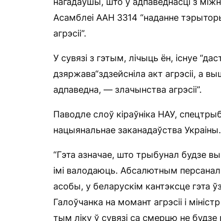
нагадаўшы, што ў адпаведнасці з мі
Асамблеі ААН 3314 “наданне тэрыторыі
агрэсіі”.
У сувязі з гэтым, лічыць ён, існуе “д
дзяржава“здзейсніла акт агрэсіі, а в
адпаведна, — злачынства агрэсіі”.
Паводле слоў кіраўніка НАУ, спецтры
нацыянальнае заканадаўства Украіны.
“Гэта азначае, што трыбунал будзе в
імі валодаюць. Абсалютным персанал
асобы, у беларускім кантэксце гэта ў
Галоўчанка на момант агрэсіі і мініст
тым ліку ў сувязі са смерцю не будзе