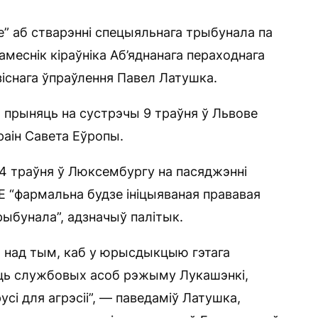
” аб стварэнні спецыяльнага трыбунала па
амеснік кіраўніка Аб’яднанага пераходнага
зіснага ўпраўлення Павел Латушка.
а прыняць на сустрэчы 9 траўня ў Львове
раін Савета Еўропы.
14 траўня ў Люксембургу на пасяджэнні
Е “фармальна будзе ініцыяваная прававая
ыбунала”, адзначыў палітык.
 над тым, каб у юрысдыкцыю гэтага
ць службовых асоб рэжыму Лукашэнкі,
сі для агрэсіі”, — паведаміў Латушка,