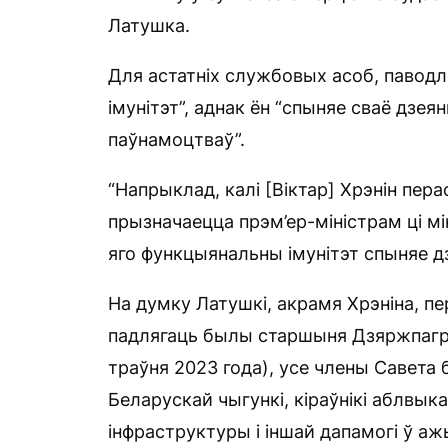
Латушка.
Для астатніх службовых асоб, паводл
імунітэт”, аднак ён “спыняе сваё дзе
паўнамоцтваў”.
“Напрыклад, калі [Віктар] Хрэнін пера
прызначаецца прэм’ер-міністрам ці мі
яго функцыянальны імунітэт спыняе дз
На думку Латушкі, акрамя Хрэніна, п
падлягаць былы старшыня Дзяржпагра
траўня 2023 года), усе члены Савета б
Беларускай чыгункі, кіраўнікі аблвык
інфраструктуры і іншай дапамогі ў ажы