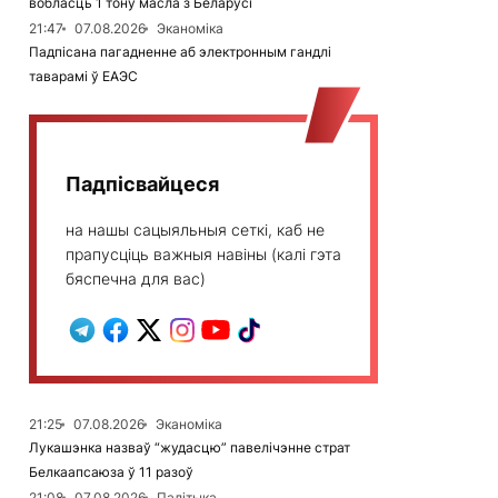
вобласць 1 тону масла з Беларусі
21:47
07.08.2026
Эканоміка
Падпісана пагадненне аб электронным гандлі
таварамі ў ЕАЭС
Падпісвайцеся
на нашы сацыяльныя сеткі, каб не
прапусціць важныя навіны (калі гэта
бяспечна для вас)
21:25
07.08.2026
Эканоміка
Лукашэнка назваў “жудасцю” павелічэнне страт
Белкаапсаюза ў 11 разоў
21:08
07.08.2026
Палітыка