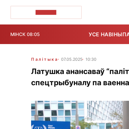
ПОЗІРК+
УСЕ НАВІНЫ
П
МІНСК 08:05
Палітыка
07.05.2025
10:30
Латушка анансаваў “палі
спецтрыбуналу па ваеннай