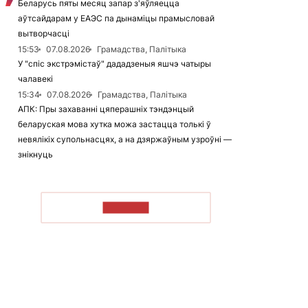
Беларусь пяты месяц запар з'яўляецца
аўтсайдарам у ЕАЭС па дынаміцы прамысловай
вытворчасці
15:53
07.08.2026
Грамадства, Палітыка
У "спіс экстрэмістаў" дададзеныя яшчэ чатыры
чалавекі
15:34
07.08.2026
Грамадства, Палітыка
АПК: Пры захаванні цяперашніх тэндэнцый
беларуская мова хутка можа застацца толькі ў
невялікіх супольнасцях, а на дзяржаўным узроўні —
знікнуць
ЧЫТАЦЬ