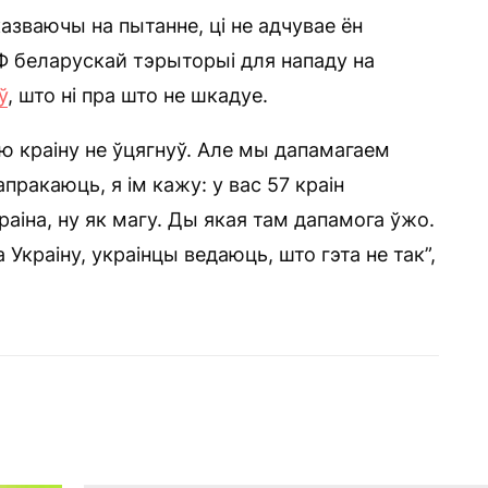
азваючы на пытанне, ці не адчувае ён
РФ беларускай тэрыторыі для нападу на
ў
, што ні пра што не шкадуе.
аю краіну не ўцягнуў. Але мы дапамагаем
папракаюць, я ім кажу: у вас 57 краін
краіна, ну як магу. Ды якая там дапамога ўжо.
краіну, украінцы ведаюць, што гэта не так”,