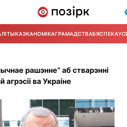
АЛІТЫКА
ЭКАНОМІКА
ГРАМАДСТВА
БЯСПЕКА
УС
тычнае рашэнне” аб стварэнні
 агрэсіі ва Украіне