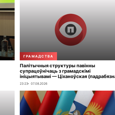
ГРАМАДСТВА
Палітычныя структуры павінны
супрацоўнічаць з грамадскімі
ініцыятывамі — Ціханоўская (падрабязн
23:23
07.08.2026