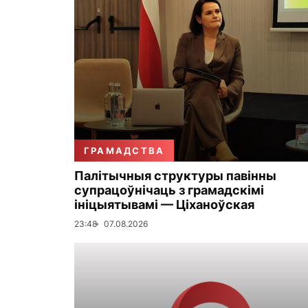
ГРАМАДСТВА
Палітычныя структуры павінны
супрацоўнічаць з грамадскімі
ініцыятывамі — Ціханоўская
23:48
07.08.2026