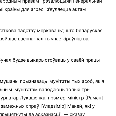
жнародным правам і рэзалюцыяй Генеральнай
 краіны для агрэсіі з’яўляецца актам
астаткова падстаў меркаваць”, што беларуская
ышэйшае ваенна-палітычнае кіраўніцтва,
бунал будзе выкарыстоўваць у сваёй працы
ымушаны прызнаваць імунітэты тых асоб, якія
ьным імунітэтам валодаюць толькі тры
зурпатар Лукашэнка, прэм’ер-міністр [Раман]
р замежных спраў [Уладзімір] Макей, які ў
 прыцягнуты да адказнасці”, — сказаў