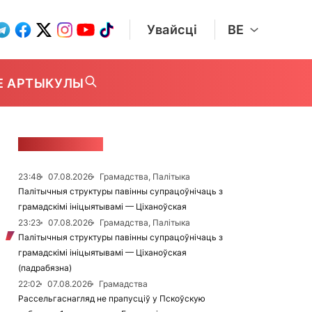
Увайсці
BE
Е АРТЫКУЛЫ
СТУЖКА НАВІН
23:48
07.08.2026
Грамадства, Палітыка
Палітычныя структуры павінны супрацоўнічаць з
грамадскімі ініцыятывамі — Ціханоўская
23:23
07.08.2026
Грамадства, Палітыка
Палітычныя структуры павінны супрацоўнічаць з
грамадскімі ініцыятывамі — Ціханоўская
(падрабязна)
22:02
07.08.2026
Грамадства
Рассельгаснагляд не прапусціў у Пскоўскую