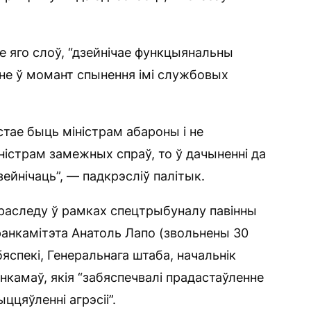
е яго слоў, “дзейнічае функцыянальны
янне ў момант спынення імі службовых
стае быць міністрам абароны і не
ністрам замежных спраў, то ў дачыненні да
ейнічаць”, — падкрэсліў палітык.
ераследу ў рамках спецтрыбуналу павінны
нкамітэта Анатоль Лапо (звольнены 30
яспекі, Генеральнага штаба, начальнік
анкамаў, якія “забяспечвалі прадастаўленне
ццяўленні агрэсіі”.