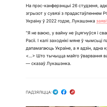
На прэс-канферэнцыі 26 студзеня, адк
згрызот у сувязі з прадастаўленнем 
Украіну ў 2022 годзе, Лукашэнка
заяві
“Я не ваюю, у вайну не ўцягнуўся і св
Расіі. І калі заходнікі мяне ў чымсьці 
дапамагаюць Украіне, а я адзін, адна 
<…> Што тычыцца майго ўварвання ва У
— сказаў Лукашэнка.
ПАДЗЯЛІЦЦА: