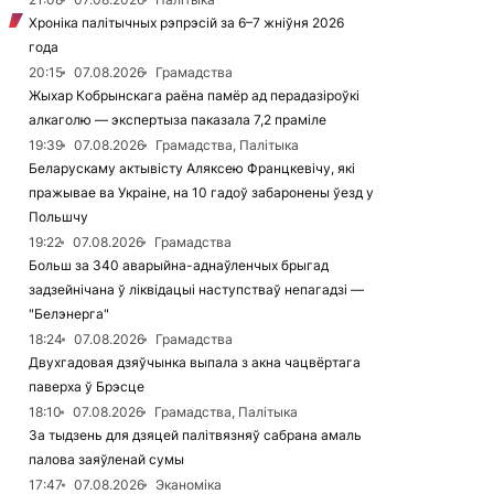
Хроніка палітычных рэпрэсій за 6–7 жніўня 2026
года
20:15
07.08.2026
Грамадства
Жыхар Кобрынскага раёна памёр ад перадазіроўкі
алкаголю — экспертыза паказала 7,2 праміле
19:39
07.08.2026
Грамадства, Палітыка
Беларускаму актывісту Аляксею Францкевічу, які
пражывае ва Украіне, на 10 гадоў забаронены ўезд у
Польшчу
19:22
07.08.2026
Грамадства
Больш за 340 аварыйна-аднаўленчых брыгад
задзейнічана ў ліквідацыі наступстваў непагадзі —
"Белэнерга"
18:24
07.08.2026
Грамадства
Двухгадовая дзяўчынка выпала з акна чацвёртага
паверха ў Брэсце
18:10
07.08.2026
Грамадства, Палітыка
За тыдзень для дзяцей палітвязняў сабрана амаль
палова заяўленай сумы
17:47
07.08.2026
Эканоміка