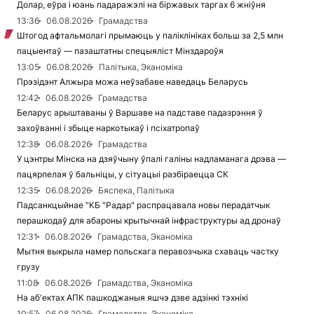
Долар, еўра і юань падаражэлі на біржавых таргах 6 жніўня
13:36
06.08.2026
Грамадства
Штогод афтальмолагі прымаюць у паліклініках больш за 2,5 млн
пацыентаў — пазаштатны спецыяліст Мінздароўя
13:05
06.08.2026
Палітыка, Эканоміка
Прэзідэнт Алжыра можа неўзабаве наведаць Беларусь
12:42
06.08.2026
Грамадства
Беларус арыштаваны ў Варшаве на падставе падазрэння ў
захоўванні і збыце наркотыкаў і псіхатропаў
12:38
06.08.2026
Грамадства
У цэнтры Мінска на дзяўчыну ўпалі галіны надламанага дрэва —
пацярпелая ў бальніцы, у сітуацыі разбіраецца СК
12:35
06.08.2026
Бяспека, Палітыка
Падсанкцыйнае "КБ "Радар" распрацавала новы перадатчык
перашкодаў для абароны крытычнай інфраструктуры ад дронаў
12:31
06.08.2026
Грамадства, Эканоміка
Мытня выкрыла намер польскага перавозчыка схаваць частку
грузу
11:08
06.08.2026
Грамадства, Эканоміка
На аб'ектах АПК пашкоджаныя яшчэ дзве адзінкі тэхнікі
10:57
06.08.2026
Грамадства, Эканоміка