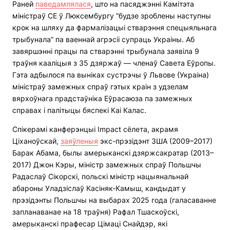
Раней
паведамлялася
, што на пасяджэнні Камітэта
міністраў СЕ ў Люксембургу “будзе зроблены наступны
крок на шляху да фармалізацыі стварэння спецыяльнага
трыбунала” па ваеннай агрэсіі супраць Украіны. Аб
завяршэнні працы па стварэнні трыбунала заявіла 9
траўня кааліцыя з 35 дзяржаў — членаў Савета Еўропы.
Гэта адбылося па выніках сустрэчы ў Львове (Украіна)
міністраў замежных спраў гэтых краін з удзелам
вярхоўнага прадстаўніка Еўрасаюза па замежных
справах і палітыцы бяспекі Каі Калас.
Спікерамі канферэнцыі Impact сёлета, акрамя
Ціханоўскай,
заяўленыя
экс-прэзідэнт ЗША (2009–2017)
Барак Абама, былы амерыканскі дзяржсакратар (2013–
2017) Джон Кэры, міністр замежных спраў Польшчы
Радаслаў Сікорскі, польскі міністр нацыянальнай
абароны Уладзіслаў Касіняк-Камыш, кандыдат у
прэзідэнты Польшчы на выбарах 2025 года (галасаванне
запланаванае на 18 траўня) Рафал Тшаскоўскі,
амерыканскі прафесар Цімаці Снайдэр, які