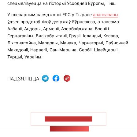
спецыялізуецца на гісторыі Усходняй Еўропы, і інш.
У пленарным пасяджэнні EPC у Тыране
анансаваны
ўдзел прадстаўнікоў дзяржаў Еўрасаюза, а таксама
Албаніі, Андоры, Арменіі, Азербайджана, Босніі і
Герцагавіны, Вялікабрытаніі, Грузіі, Ісландыі, Косава,
Ліхтэнштэйна, Малдовы, Манака, Чарнагорыі, Паўночнай
Македоніі, Нарвегіі, Сан-Марына, Сербіі, Швейцарыі,
Турцыі, Украіны.
ПАДЗЯЛІЦЦА:
ПАКАЗАЦЬ БОЛЬШ
СТУЖКА НАВІН