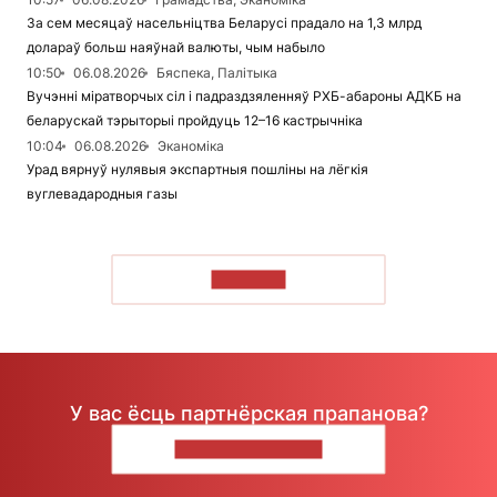
За сем месяцаў насельніцтва Беларусі прадало на 1,3 млрд
долараў больш наяўнай валюты, чым набыло
10:50
06.08.2026
Бяспека, Палітыка
Вучэнні міратворчых сіл і падраздзяленняў РХБ-абароны АДКБ на
беларускай тэрыторыі пройдуць 12–16 кастрычніка
10:04
06.08.2026
Эканоміка
Урад вярнуў нулявыя экспартныя пошліны на лёгкія
вуглевадародныя газы
ЧЫТАЦЬ
У вас ёсць партнёрская прапанова?
НАПІШЫЦЕ НАМ