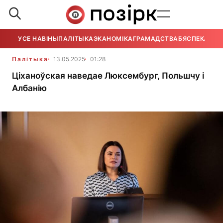
УСЕ НАВІНЫ
ПАЛІТЫКА
ЭКАНОМІКА
ГРАМАДСТВА
БЯСПЕКА
УСЕ
Палітыка
13.05.2025
01:28
Ціханоўская наведае Люксембург, Польшчу і
Албанію