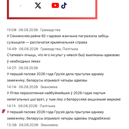
15:08
06.08.2026
Грамадства
У Сенненскім раёне 62-гадовая жанчына пагражала забіць
сужыцеля — распачатая крымінальная справа
14:49
06.08.2026
Грамадства, Палітыка
Статкевіч лічыць, что яго інсульт у няволі быў выкліканы адмоваю
ў неабходных леках
14:27
06.08.2026
У першай палове 2026 года Грузія дала прытулак аднаму
замежніку, беларусы атрымалі чатыры адмовы
14:14
06.08.2026
Эканоміка
У Літве перахопленая найбуйнейшая ў 2026 годзе партыя
нелегальных цыгарэт, у тым ліку з беларускімі акцызнымі маркамі
14:11
06.08.2026
Палітыка
У першай палове 2026 года Грузія дала прытулак аднаму
замежніку, беларусы атрымалі чатыры адмовы (падрабязна)
13:38
06.08.2026
Эканоміка