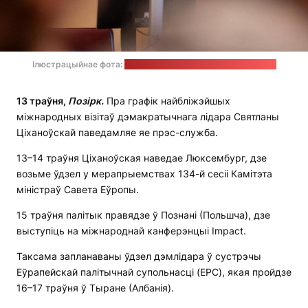
Ілюстрацыйнае фота:
прэс-служба Святланы Ціханоўскай
13
траўня,
Позірк.
Пра графік найбліжэйшых
міжнародных візітаў дэмакратычнага лідара Святланы
Ціханоўскай паведамляе яе прэс-служба.
13–14 траўня Ціханоўская наведае Люксембург, дзе
возьме ўдзел у мерапрыемствах 134-й сесіі Камітэта
міністраў Савета Еўропы.
15 траўня палітык правядзе ў Познані (Польшча), дзе
выступіць на міжнароднай канферэнцыі Impact.
Таксама запланаваны ўдзел дэмлідара ў сустрэчы
Еўрапейскай палітычнай супольнасці (EPC), якая пройдзе
16–17 траўня ў Тыране (Албанія).