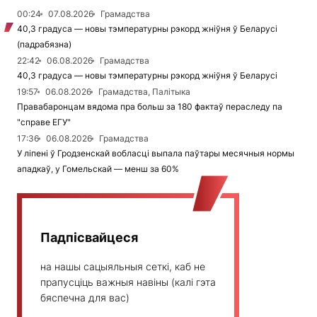
00:24
07.08.2026
Грамадства
40,3 градуса — новы тэмпературны рэкорд жніўня ў Беларусі
(падрабязна)
22:42
06.08.2026
Грамадства
40,3 градуса — новы тэмпературны рэкорд жніўня ў Беларусі
19:57
06.08.2026
Грамадства, Палітыка
Правабаронцам вядома пра больш за 180 фактаў пераследу па
"справе ЕГУ"
17:36
06.08.2026
Грамадства
У ліпені ў Гродзенскай вобласці выпала паўтары месячныя нормы
ападкаў, у Гомельскай — менш за 60%
Падпісвайцеся
на нашы сацыяльныя сеткі, каб не
прапусціць важныя навіны (калі гэта
бяспечна для вас)