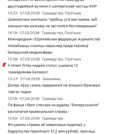
двухтыднёвыя вучэнні ў цэнтральнай частцы КНР
14:27
07.08.2026
Грамадства, Палітыка
Ціханоўская заклікала "зрабіць усё магчымае, каб
злачынствы рэжыму не засталіся беспакаранымі"
14:19
07.08.2026
Грамадства, Палітыка
Міжнародная і Еўрапейская федэрацыі журналістаў
патрабуюць спыніць пераслед прадстаўнікоў
беларускай медыясферы
13:58
07.08.2026
Грамадства, Палітыка
У ліпені Літва надала статус уцекача 12
грамадзянам Беларусі
13:37
07.08.2026
Эканоміка
Долар, еўра і юань падаражэлі на апошніх біржавых
таргах тыдня
13:18
07.08.2026
Грамадства
Па факце гібелі слесара на рудніку "Беларуськалія"
распачатая крымінальная справа
12:53
07.08.2026
Грамадства
Фігуранты справы аб нявыплаце падаткаў у
будаўніцтве пералічылі 31,2 млн рублёў, просяць