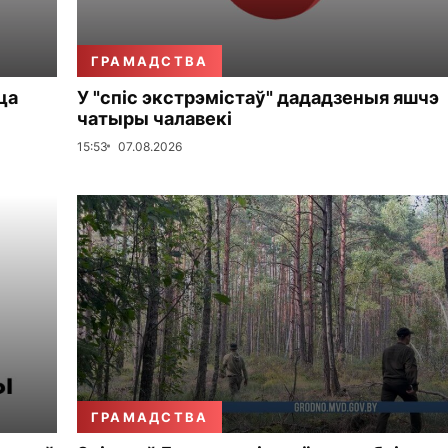
ГРАМАДСТВА
ца
У "спіс экстрэмістаў" дададзеныя яшчэ
чатыры чалавекі
15:53
07.08.2026
ГРАМАДСТВА