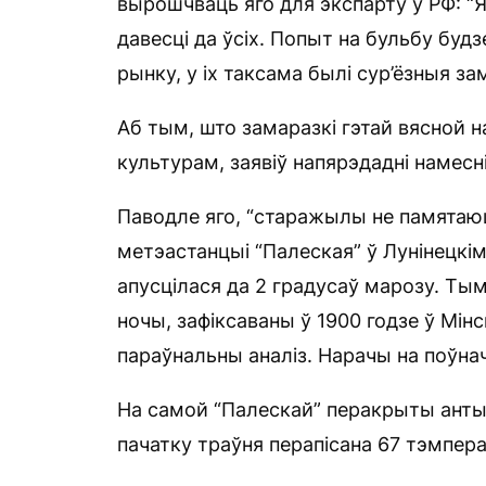
вырошчваць яго для экспарту ў РФ: “Я
давесці да ўсіх. Попыт на бульбу бу
рынку, у іх таксама былі сур’ёзныя зам
Аб тым, што замаразкі гэтай вясной 
культурам, заявіў напярэдадні намес
Паводле яго, “старажылы не памятаюць
метэастанцыі “Палеская” ў Лунінецкі
апусцілася да 2 градусаў марозу. Т
ночы, зафіксаваны ў 1900 годзе ў Мін
параўнальны аналіз. Нарачы на ​​поўна
На самой “Палескай” перакрыты антырэ
пачатку траўня перапісана 67 тэмпер