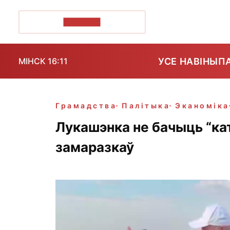
ПОЗІРК+
УСЕ НАВІНЫ
П
МІНСК 16:11
Грамадства
Палітыка
Эканоміка
Лукашэнка не бачыць “ка
замаразкаў