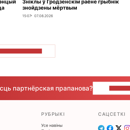
дэнцый
Зніклы ў Гродзенскім раёне грыбнік
ца
знойдзены мёртвым
15:07
07.08.2026
ПАКАЗАЦЬ БОЛЬШ
ёсць партнёрская прапанова?
НАПІШЫ
РУБРЫКІ
САЦСЕТКІ
Усе навіны