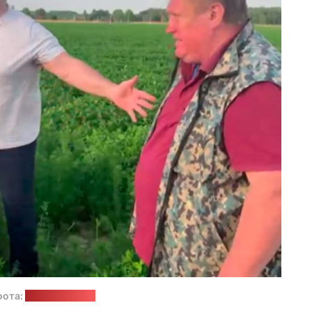
фота:
"Пул Первого"