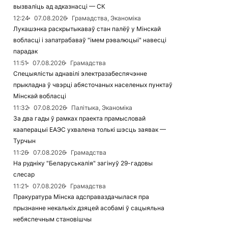
вызваліць ад адказнасці — СК
12:24
07.08.2026
Грамадства, Эканоміка
Лукашэнка раскрытыкаваў стан палёў у Мінскай
вобласці і запатрабаваў "імем рэвалюцыі" навесці
парадак
11:51
07.08.2026
Грамадства
Спецыялісты аднавілі электразабеспячэнне
прыкладна ў чвэрці абясточаных населеных пунктаў
Мінскай вобласці
11:32
07.08.2026
Палітыка, Эканоміка
За два гады ў рамках праекта прамысловай
кааперацыі ЕАЭС ухвалена толькі шэсць заявак —
Турчын
11:26
07.08.2026
Грамадства
На рудніку "Беларуськалія" загінуў 29-гадовы
слесар
11:21
07.08.2026
Грамадства
Пракуратура Мінска адсправаздачылася пра
прызнанне некалькіх дзяцей асобамі ў сацыяльна
небяспечным становішчы