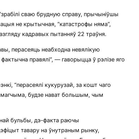
 “зрабілі сваю брудную справу, прычыніўшы
уацыя не крытычная, “катастрофы няма”,
азгляду кадравых пытанняў 22 траўня.
авы, перасеяць неабходна невялікую
 фактычна правялі”, — гаворыцца ў рэлізе яго
кі, “перасеялі кукурузай, за кошт чаго
 магчыма, будзе нават большым, чым
ннай бульбы, дэ-факта раючы
​дэфіцыт тавару на ўнутраным рынку,