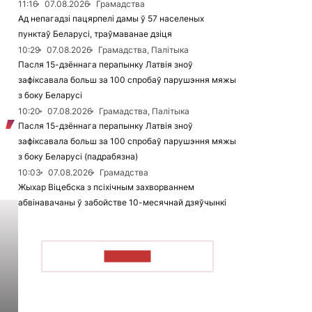
11:16
07.08.2026
Грамадства
Ад непагадзі пацярпелі дамы ў 57 населеных
пунктаў Беларусі, траўмаванае дзіця
10:29
07.08.2026
Грамадства, Палітыка
Пасля 15-дзённага перапынку Латвія зноў
зафіксавала больш за 100 спробаў парушэння мяжы
з боку Беларусі
10:20
07.08.2026
Грамадства, Палітыка
Пасля 15-дзённага перапынку Латвія зноў
зафіксавала больш за 100 спробаў парушэння мяжы
з боку Беларусі (падрабязна)
10:03
07.08.2026
Грамадства
Жыхар Віцебска з псіхічным захворваннем
абвінавачаны ў забойстве 10-месячнай дзяўчынкі
ЧЫТАЦЬ