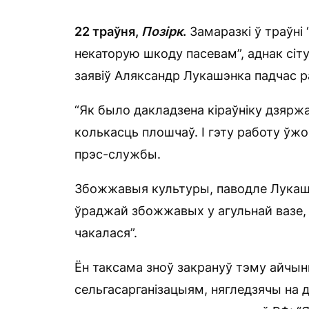
22 траўня,
Позірк
.
Замаразкі ў траўні
некаторую шкоду пасевам”, аднак сіт
заявіў Аляксандр Лукашэнка падчас р
“Як было дакладзена кіраўніку дзярж
колькасць плошчаў. І гэту работу ўжо
прэс-службы.
Збожжавыя культуры, паводле Лукашэн
ўраджай збожжавых у агульнай вазе,
чакалася”.
Ён таксама зноў закрануў тэму айчы
сельгасарганізацыям, нягледзячы на ​