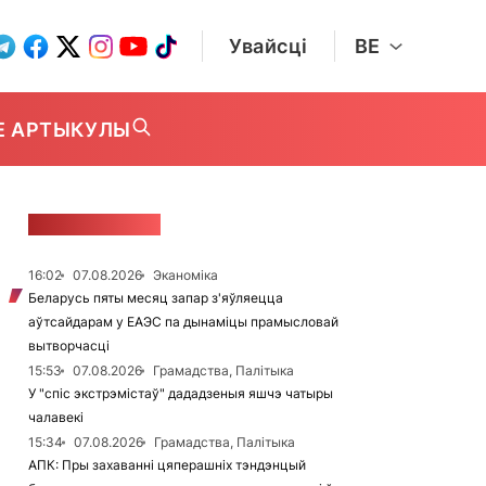
Увайсці
BE
Е АРТЫКУЛЫ
СТУЖКА НАВІН
16:02
07.08.2026
Эканоміка
Беларусь пяты месяц запар з'яўляецца
аўтсайдарам у ЕАЭС па дынаміцы прамысловай
вытворчасці
15:53
07.08.2026
Грамадства, Палітыка
У "спіс экстрэмістаў" дададзеныя яшчэ чатыры
чалавекі
15:34
07.08.2026
Грамадства, Палітыка
АПК: Пры захаванні цяперашніх тэндэнцый