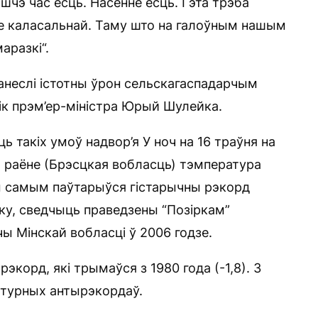
шчэ час ёсць. Насенне ёсць. Гэта трэба
дзе каласальнай. Таму што на галоўным нашым
аразкі“.
нанеслі істотны ўрон сельскагаспадарчым
нік прэм’ер-міністра Юрый Шулейка.
 такіх умоў надвор’я У ноч на 16 траўня на
м раёне (Брэсцкая вобласць) тэмпература
ым самым паўтарыўся гістарычны рэкорд
ску, сведчыць праведзены “Позіркам”
чы Мінскай вобласці ў 2006 годзе.
корд, які трымаўся з 1980 года (-1,8). З
атурных антырэкордаў.