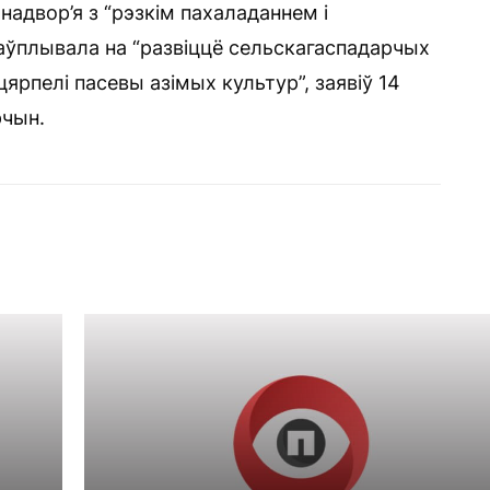
надвор’я з “рэзкім пахаладаннем і
аўплывала на “развіццё сельскагаспадарчых
цярпелі пасевы азімых культур”, заявіў 14
рчын.