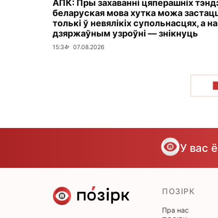
АПК: Пры захаванні цяперашніх тэн
беларуская мова хутка можа застац
толькі ў невялікіх супольнасцях, а на
дзяржаўным узроўні — знікнуць
15:34
07.08.2026
У вас 
ПОЗІРК
Пра нас