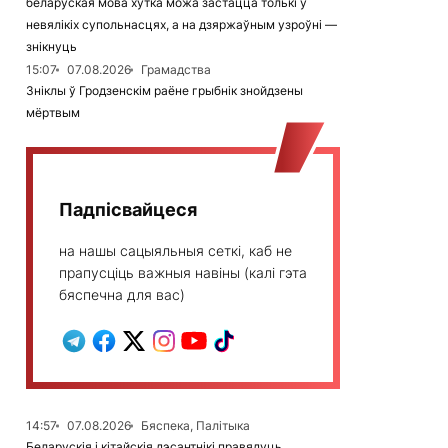
беларуская мова хутка можа застацца толькі ў
невялікіх супольнасцях, а на дзяржаўным узроўні —
знікнуць
15:07
07.08.2026
Грамадства
Зніклы ў Гродзенскім раёне грыбнік знойдзены
мёртвым
Падпісвайцеся
на нашы сацыяльныя сеткі, каб не
прапусціць важныя навіны (калі гэта
бяспечна для вас)
14:57
07.08.2026
Бяспека, Палітыка
Беларускія і кітайскія дэсантнікі правядуць