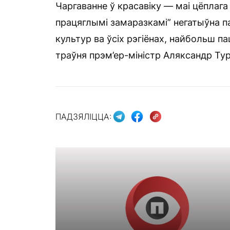
Чаргаванне ў красавіку — маі цёплага 
працяглымі замаразкамі” негатыўна п
культур ва ўсіх рэгіёнах, найбольш па
траўня прэм’ер-міністр Аляксандр Ту
ПАДЗЯЛІЦЦА: