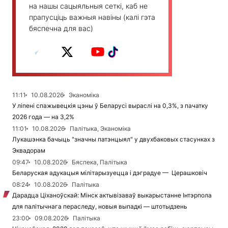
на нашы сацыяльныя сеткі, каб не
прапусціць важныя навіны (калі гэта
бяспечна для вас)
11:11
10.08.2026
Эканоміка
У ліпені спажывецкія цэны ў Беларусі выраслі на 0,3%, з пачатку
2026 года — на 3,2%
11:01
10.08.2026
Палітыка, Эканоміка
Лукашэнка бачыць "значны патэнцыял" у двухбаковых стасунках з
Эквадорам
09:47
10.08.2026
Бяспека, Палітыка
Беларуская адукацыя мілітарызуецца і дэградуе — Церашковіч
08:24
10.08.2026
Палітыка
Дарадца Ціханоўскай: Мінск актывізаваў выкарыстанне Інтэрпола
для палітычнага пераследу, новыя выпадкі — штотыдзень
23:00
09.08.2026
Палітыка