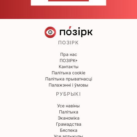
ПОЗІРК
Пра нас
ПОЗІРК+
Кантакты
Палітыка cookie
Палітыка прыватнасці
Палажэнні і ўмовы
РУБРЫКІ
Усе навіны
Палітыка
Эканоміка
Грамадства
Бяспека
Усе артыкулы