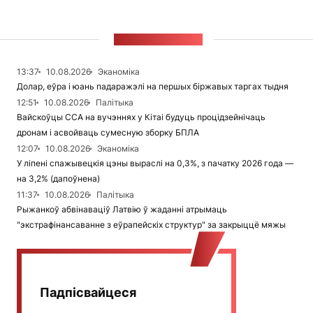
СТУЖКА НАВІН
13:37
10.08.2026
Эканоміка
Долар, еўра і юань падаражэлі на першых біржавых таргах тыдня
12:51
10.08.2026
Палітыка
Вайскоўцы ССА на вучэннях у Кітаі будуць процідзейнічаць
дронам і асвойваць сумесную зборку БПЛА
12:07
10.08.2026
Эканоміка
У ліпені спажывецкія цэны выраслі на 0,3%, з пачатку 2026 года —
на 3,2% (дапоўнена)
11:37
10.08.2026
Палітыка
Рыжанкоў абвінаваціў Латвію ў жаданні атрымаць
"экстрафінансаванне з еўрапейскіх структур" за закрыццё мяжы
Падпісвайцеся