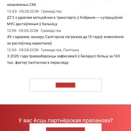
незалежных СМІ
13:42
09.08.2026
Грамадства
ДТЗ з удзелам міліцэйскага транспарту ў Кобрыне — супрацоўнікі
МУС дастаўленыя ў бальніцу
12:55
09.08.2026
Грамадства
45-гадоваму жыхару Салігорска пагражае да 15 гадоў зняволення
за распаўсюд наркотыкаў
12:35
09.08.2026
Грамадства, Палітыка
З 2020 года праваабаронцы зафіксавалі ў Беларусі больш за 100
тыс. фактаў палітычнага пераследу
ЧЫТАЦЬ
У вас ёсць партнёрская прапанова?
НАПІШЫЦЕ НАМ