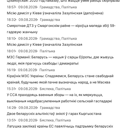
Ціханоўская: 2020 год паказаў, што жыццё ўмее рабіць сюрпрызы
18:57
09.08.2026
Грамадства, Палітыка
Місію дэмсіл у Кіеве ўзначаліла Зазулінская (дапоўнена)
18:32
09.08.2026
Грамадства
Смяротнае ДТЗ у Смаргонскім раёне — кіроўца мапеда збіў 59-
гадовую жанчыну
18:10
09.08.2026
Грамадства, Палітыка
Місію дэмсіл у Кіеве ўзначаліла Зазулінская
18:01
09.08.2026
Палітыка
МЗС Германіі: Беларусь — нацыя ў сэрцы Еўропы, дзе жывуць
людзі, якія прагнуць свабоды і дэмакратыі
16:19
09.08.2026
Палітыка
Кіраўнік МЗС Украіны: Спадзяемся, Беларусь стане свабоднай
краінай, будучыню якой пачне вызначаць народ, а не Масква
15:31
09.08.2026
Бяспека, Палітыка
У ССА праходзяць ваенныя зборы — на іх, як мяркуецца,
выкліканыя нядобрасумленныя работнікі сельскай гаспадаркі
14:26
09.08.2026
Грамадства
Двое беларускіх альпіністаў зніклі ў гарах Кыргызстана
13:51
09.08.2026
Бяспека, Палітыка
Латушка заклікаў краіны ЕС павялічыць падтрымку беларускіх