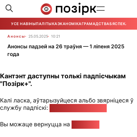
УСЕ НАВІНЫ
ПАЛІТЫКА
ЭКАНОМІКА
ГРАМАДСТВА
БЯСПЕКА
УСЕ
Анонсы
25.05.2025
10:21
Анонсы падзей на 26 траўня — 1 ліпеня 2025
года
Кантэнт даступны толькі падпісчыкам
"Позірк+".
Калі ласка, аўтарызуйцеся альбо звярніцеся ў
службу падпіскі:
pozirk@pozirk.online
Вы можаце вернуцца на
Галоўную