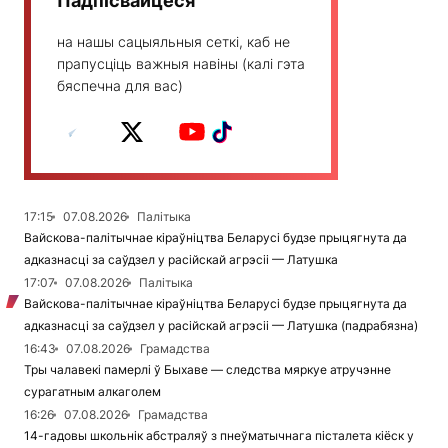
Падпісвайцеся
на нашы сацыяльныя сеткі, каб не
прапусціць важныя навіны (калі гэта
бяспечна для вас)
17:15
07.08.2026
Палітыка
Вайскова-палітычнае кіраўніцтва Беларусі будзе прыцягнута да
адказнасці за саўдзел у расійскай агрэсіі — Латушка
17:07
07.08.2026
Палітыка
Вайскова-палітычнае кіраўніцтва Беларусі будзе прыцягнута да
адказнасці за саўдзел у расійскай агрэсіі — Латушка (падрабязна)
16:43
07.08.2026
Грамадства
Тры чалавекі памерлі ў Быхаве — следства мяркуе атручэнне
сурагатным алкаголем
16:26
07.08.2026
Грамадства
14-гадовы школьнік абстраляў з пнеўматычнага пісталета кіёск у