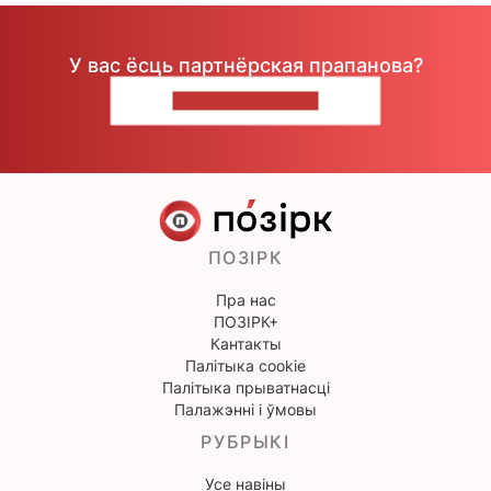
У вас ёсць партнёрская прапанова?
НАПІШЫЦЕ НАМ
ПОЗІРК
Пра нас
ПОЗІРК+
Кантакты
Палітыка cookie
Палітыка прыватнасці
Палажэнні і ўмовы
РУБРЫКІ
Усе навіны