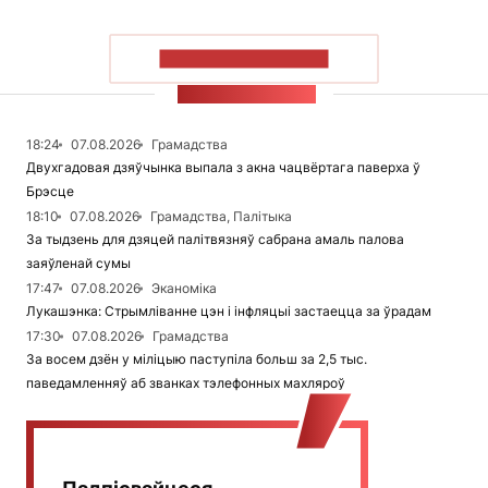
ПАКАЗАЦЬ БОЛЬШ
СТУЖКА НАВІН
18:24
07.08.2026
Грамадства
Двухгадовая дзяўчынка выпала з акна чацвёртага паверха ў
Брэсце
18:10
07.08.2026
Грамадства, Палітыка
За тыдзень для дзяцей палітвязняў сабрана амаль палова
заяўленай сумы
17:47
07.08.2026
Эканоміка
Лукашэнка: Стрымліванне цэн і інфляцыі застаецца за ўрадам
17:30
07.08.2026
Грамадства
За восем дзён у міліцыю паступіла больш за 2,5 тыс.
паведамленняў аб званках тэлефонных махляроў