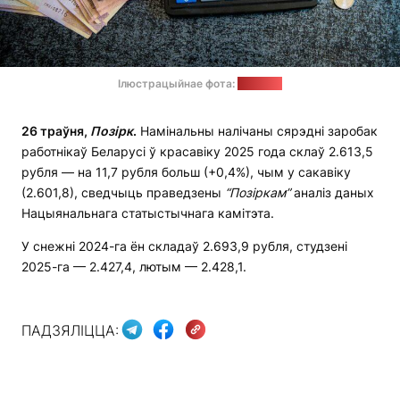
Ілюстрацыйнае фота:
"Позірк"
26 траўня,
Позірк
.
Намінальны налічаны сярэдні заробак
работнікаў Беларусі ў красавіку 2025 года склаў 2.613,5
рубля — на 11,7 рубля больш (+0,4%), чым у сакавіку
(2.601,8), сведчыць праведзены
“Позіркам”
аналіз даных
Нацыянальнага статыстычнага камітэта.
У снежні 2024-га ён складаў 2.693,9 рубля, студзені
2025-га — 2.427,4, лютым — 2.428,1.
ПАДЗЯЛІЦЦА: