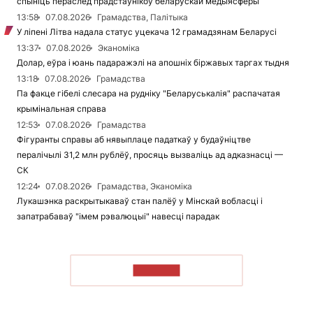
спыніць пераслед прадстаўнікоў беларускай медыясферы
13:58
07.08.2026
Грамадства, Палітыка
У ліпені Літва надала статус уцекача 12 грамадзянам Беларусі
13:37
07.08.2026
Эканоміка
Долар, еўра і юань падаражэлі на апошніх біржавых таргах тыдня
13:18
07.08.2026
Грамадства
Па факце гібелі слесара на рудніку "Беларуськалія" распачатая
крымінальная справа
12:53
07.08.2026
Грамадства
Фігуранты справы аб нявыплаце падаткаў у будаўніцтве
пералічылі 31,2 млн рублёў, просяць вызваліць ад адказнасці —
СК
12:24
07.08.2026
Грамадства, Эканоміка
Лукашэнка раскрытыкаваў стан палёў у Мінскай вобласці і
запатрабаваў "імем рэвалюцыі" навесці парадак
ЧЫТАЦЬ