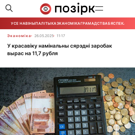
УСЕ НАВІНЫ
ПАЛІТЫКА
ЭКАНОМІКА
ГРАМАДСТВА
БЯСПЕКА
УСЕ
Эканоміка
26.05.2025
11:17
У красавіку намінальны сярэдні заробак
вырас на 11,7 рубля