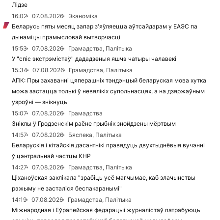
Лідзе
16:02
07.08.2026
Эканоміка
Беларусь пяты месяц запар з'яўляецца аўтсайдарам у ЕАЭС па
дынаміцы прамысловай вытворчасці
15:53
07.08.2026
Грамадства, Палітыка
У "спіс экстрэмістаў" дададзеныя яшчэ чатыры чалавекі
15:34
07.08.2026
Грамадства, Палітыка
АПК: Пры захаванні цяперашніх тэндэнцый беларуская мова хутка
можа застацца толькі ў невялікіх супольнасцях, а на дзяржаўным
узроўні — знікнуць
15:07
07.08.2026
Грамадства
Зніклы ў Гродзенскім раёне грыбнік знойдзены мёртвым
14:57
07.08.2026
Бяспека, Палітыка
Беларускія і кітайскія дэсантнікі правядуць двухтыднёвыя вучэнні
ў цэнтральнай частцы КНР
14:27
07.08.2026
Грамадства, Палітыка
Ціханоўская заклікала "зрабіць усё магчымае, каб злачынствы
рэжыму не засталіся беспакаранымі"
14:19
07.08.2026
Грамадства, Палітыка
Міжнародная і Еўрапейская федэрацыі журналістаў патрабуюць