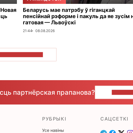
"Новая
Беларусь мае патрэбу ў гіганцкай
сць
пенсійнай рэформе і пакуль да яе зусім 
гатовая — Львоўскі
21:44
08.08.2026
ПАКАЗАЦЬ БОЛЬШ
ёсць партнёрская прапанова?
НАПІШЫ
РУБРЫКІ
САЦСЕТКІ
Усе навіны