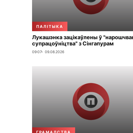
ПАЛІТЫКА
Лукашэнка зацікаўлены ў "нарошчва
супрацоўніцтва" з Сінгапурам
09:07
09.08.2026
ГРАМАДСТВА