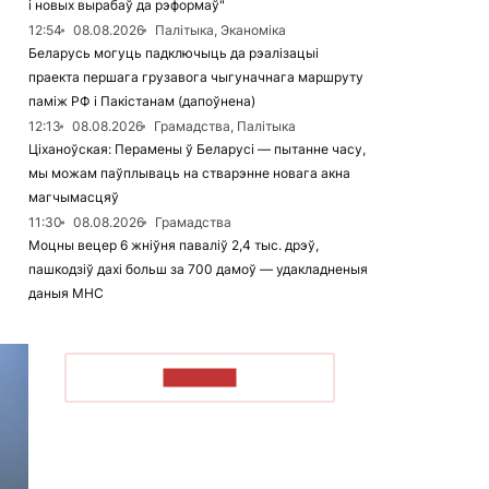
і новых вырабаў да рэформаў"
12:54
08.08.2026
Палітыка, Эканоміка
Беларусь могуць падключыць да рэалізацыі
праекта першага грузавога чыгуначнага маршруту
паміж РФ і Пакістанам (дапоўнена)
12:13
08.08.2026
Грамадства, Палітыка
Ціханоўская: Перамены ў Беларусі — пытанне часу,
мы можам паўплываць на стварэнне новага акна
магчымасцяў
11:30
08.08.2026
Грамадства
Моцны вецер 6 жніўня паваліў 2,4 тыс. дрэў,
пашкодзіў дахі больш за 700 дамоў — удакладненыя
даныя МНС
ЧЫТАЦЬ