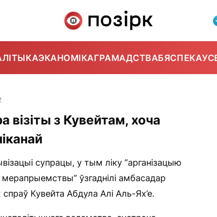
АЛІТЫКА
ЭКАНОМІКА
ГРАМАДСТВА
БЯСПЕКА
УС
2
 візіты з Кувейтам, хоча
ніканай
ізацыі супрацы, у тым ліку “арганізацыю
ыя мерапрыемствы” ўзгаднілі амбасадар
 спраў Кувейта Абдула Алі Аль-Ях’е.