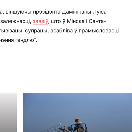
, віншуючы прэзідэнта Дамініканы Луіса
езалежнасці,
заявіў
, што ў Мінска і Санта-
ывізацыі супрацы, асабліва ў прамысловасці
чэння гандлю”.