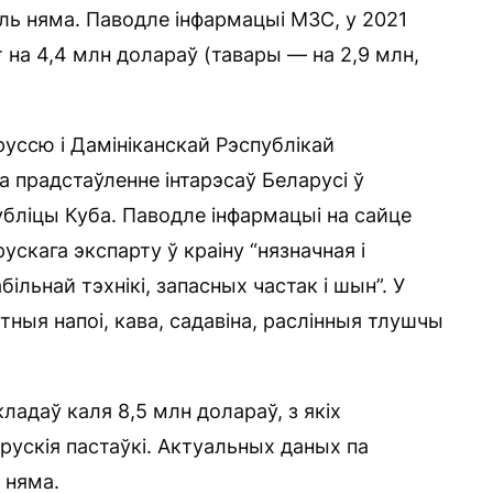
ль няма. Паводле інфармацыі МЗС, у 2021
 на 4,4 млн долараў (тавары — на 2,9 млн,
уссю і Дамініканскай Рэспублікай
За прадстаўленне інтарэсаў Беларусі ў
убліцы Куба. Паводле інфармацыі на сайце
ускага экспарту ў краіну “нязначная і
ільнай тэхнікі, запасных частак і шын”. У
тныя напоі, кава, садавіна, раслінныя тлушчы
ладаў каля 8,5 млн долараў, з якіх
рускія пастаўкі. Актуальных даных па
 няма.