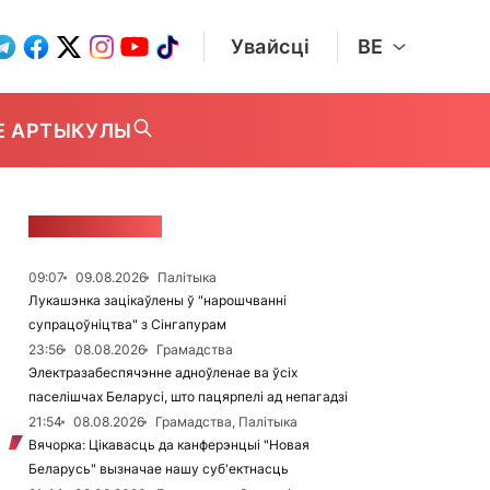
Увайсці
BE
Е АРТЫКУЛЫ
СТУЖКА НАВІН
09:07
09.08.2026
Палітыка
Лукашэнка зацікаўлены ў "нарошчванні
супрацоўніцтва" з Сінгапурам
23:56
08.08.2026
Грамадства
Электразабеспячэнне адноўленае ва ўсіх
паселішчах Беларусі, што пацярпелі ад непагадзі
21:54
08.08.2026
Грамадства, Палітыка
Вячорка: Цікавасць да канферэнцыі "Новая
Беларусь" вызначае нашу суб'ектнасць