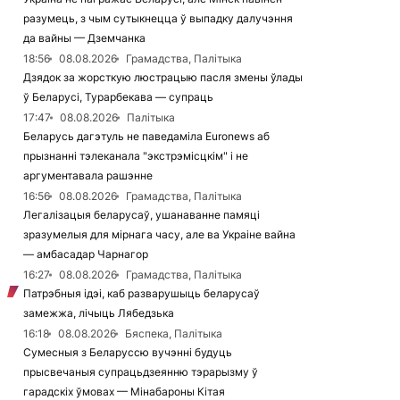
разумець, з чым сутыкнецца ў выпадку далучэння
да вайны — Дземчанка
18:56
08.08.2026
Грамадства, Палітыка
Дзядок за жорсткую люстрацыю пасля змены ўлады
ў Беларусі, Турарбекава — супраць
17:47
08.08.2026
Палітыка
Беларусь дагэтуль не паведаміла Euronews аб
прызнанні тэлеканала "экстрэмісцкім" і не
аргументавала рашэнне
16:56
08.08.2026
Грамадства, Палітыка
Легалізацыя беларусаў, ушанаванне памяці
зразумелыя для мірнага часу, але ва Украіне вайна
— амбасадар Чарнагор
16:27
08.08.2026
Грамадства, Палітыка
Патрэбныя ідэі, каб разварушыць беларусаў
замежжа, лічыць Лябедзька
16:18
08.08.2026
Бяспека, Палітыка
Сумесныя з Беларуссю вучэнні будуць
прысвечаныя супрацьдзеянню тэрарызму ў
гарадскіх ўмовах — Мінабароны Кітая