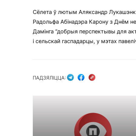
Сёлета ў лютым Аляксандр Лукашэнка
Радольфа Абінадэра Карону з Днём н
Дамінга “добрыя перспектывы для акт
і сельскай гаспадарцы, у мэтах павелі
ПАДЗЯЛІЦЦА: