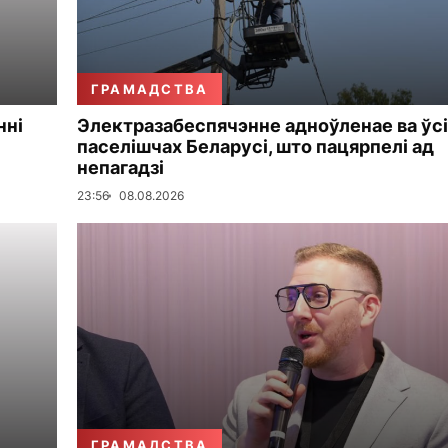
ГРАМАДСТВА
нні
Электразабеспячэнне адноўленае ва ўсі
паселішчах Беларусі, што пацярпелі ад
непагадзі
23:56
08.08.2026
ГРАМАДСТВА