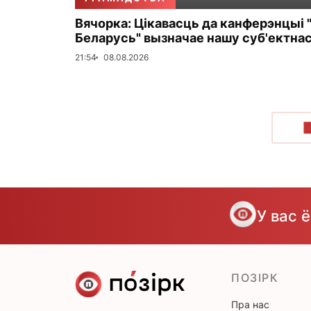
Вячорка: Цікавасць да канферэнцыі 
Беларусь" вызначае нашу суб'ектна
21:54
08.08.2026
У вас 
ПОЗІРК
Пра нас