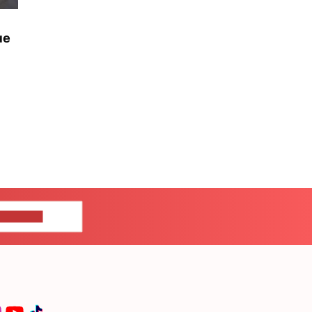
не
ЦЕ НАМ