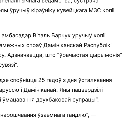
шнепалітычнага ведамства, сустрэча
елы ўручыў кіраўніку кувейцкага МЗС копіі
я, амбасадар Віталь Барчук уручыў копіі
замежных спраў Дамініканскай Рэспублікі
су. Адзначаецца, што “ўрачыстая цырымонія”
увязі”.
зе споўніцца 25 гадоў з дня ўсталявання
уссю і Дамініканай. Яны пацвердзілі
і ўмацавання двухбаковай супрацы”.
 нарошчвання ўзаемнага гандлю”, —