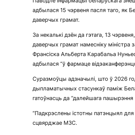
Паводле інфармацыі беларускага зне
адбылася 15 чэрвеня пасля таго, як Б
даверчых грамат.
За некалькі дзён да гэтага, 13 чэрвен
даверчых грамат намесніку міністра 
Франсіска Альберта Карабальа Нунье
адбылася “ў фармаце відэаканферэнцс
Суразмоўцы адзначылі, што ў 2026 год
дыпламатычных стасункаў паміж Белар
гатоўнасць да “далейшага пашырэння 
“Падкрэслены істотны патэнцыял для
сцвярджае МЗС.