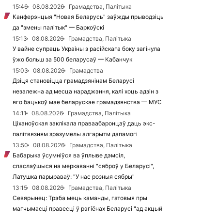
15:46
08.08.2026
Грамадства, Палітыка
Канферэнцыя "Новая Беларусь" заўжды прыводзіць
да "змены палітык" — Баркоўскі
15:13
08.08.2026
Грамадства, Палітыка
У вайне супраць Украіны з расійскага боку загінула
ўжо больш за 500 беларусаў — Кабанчук
15:03
08.08.2026
Грамадства
Дзіця становіцца грамадзянінам Беларусі
незалежна ад месца нараджэння, калі хоць адзін з
яго бацькоў мае беларускае грамадзянства — МУС
14:11
08.08.2026
Грамадства, Палітыка
Ціханоўская заклікала праваабаронцаў даць экс-
палітвязням зразумелы алгарытм дапамогі
13:50
08.08.2026
Грамадства, Палітыка
Бабарыка ўсумніўся ва ўплыве дэмсіл,
спаслаўшыся на меркаванні "сяброў у Беларусі",
Латушка парыраваў: "У нас розныя сябры"
13:15
08.08.2026
Грамадства, Палітыка
Севярынец: Трэба мець каманды, гатовыя пры
магчымасці правесці ў рэгіёнах Беларусі "ад акцый