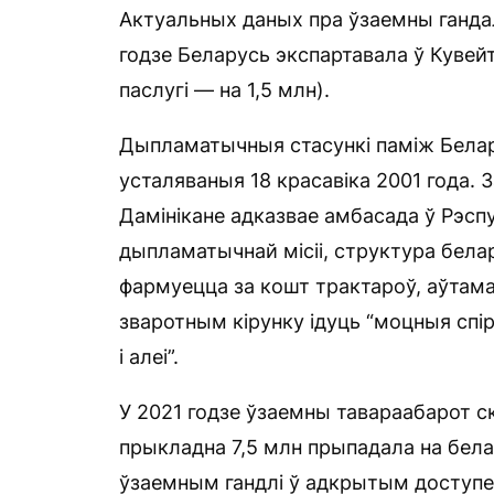
Актуальных даных пра ўзаемны ганда
годзе Беларусь экспартавала ў Кувейт
паслугі — на 1,5 млн).
Дыпламатычныя стасункі паміж Белар
усталяваныя 18 красавіка 2001 года. 
Дамінікане адказвае амбасада ў Рэсп
дыпламатычнай місіі, структура белар
фармуецца за кошт трактароў, аўтамаб
зваротным кірунку ідуць “моцныя спір
і алеі”.
У 2021 годзе ўзаемны тавараабарот ск
прыкладна 7,5 млн прыпадала на бела
ўзаемным гандлі ў адкрытым доступе