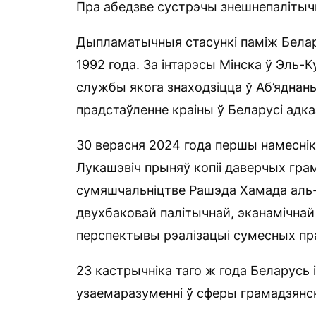
Пра абедзве сустрэчы знешнепалітычн
Дыпламатычныя стасункі паміж Белар
1992 года. За інтарэсы Мінска ў Эль-
службы якога знаходзіцца ў Аб’яднаны
прадстаўленне краіны ў Беларусі адка
30 верасня 2024 года першы намеснік
Лукашэвіч прыняў копіі даверчых грам
сумяшчальніцтве Рашэда Хамада аль-А
двухбаковай палітычнай, эканамічнай
перспектывы рэалізацыі сумесных пра
23 кастрычніка таго ж года Беларусь 
узаемаразуменні ў сферы грамадзянск