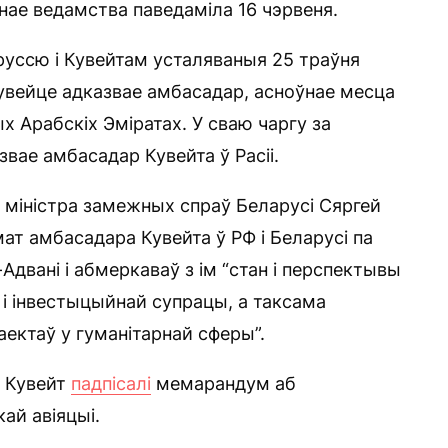
ае ведамства паведаміла 16 чэрвеня.
уссю і Кувейтам усталяваныя 25 траўня
Кувейце адказвае амбасадар, асноўнае месца
х Арабскіх Эміратах. У сваю чаргу за
звае амбасадар Кувейта ў Расіі.
 міністра замежных спраў Беларусі Сяргей
ат амбасадара Кувейта ў РФ і Беларусі па
двані і абмеркаваў з ім “стан і перспектывы
 і інвестыцыйнай супрацы, а таксама
ектаў у гуманітарнай сферы”.
і Кувейт
падпісалі
мемарандум аб
ай авіяцыі.