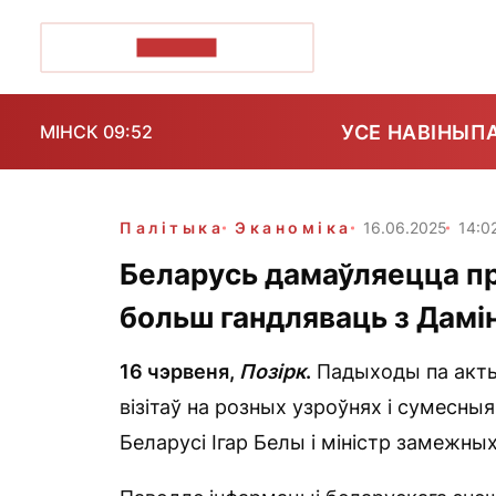
ПОЗІРК+
УСЕ НАВІНЫ
П
МІНСК 09:52
Палітыка
Эканоміка
16.06.2025
14:0
Беларусь дамаўляецца пра
больш гандляваць з Дамі
16 чэрвеня,
Позірк
.
Падыходы па актыв
візітаў на розных узроўнях і сумесн
Беларусі Ігар Белы і міністр замежных