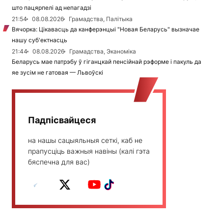
што пацярпелі ад непагадзі
21:54
08.08.2026
Грамадства, Палітыка
Вячорка: Цікавасць да канферэнцыі "Новая Беларусь" вызначае
нашу суб'ектнасць
21:44
08.08.2026
Грамадства, Эканоміка
Беларусь мае патрэбу ў гіганцкай пенсійнай рэформе і пакуль да
яе зусім не гатовая — Львоўскі
Падпісвайцеся
на нашы сацыяльныя сеткі, каб не
прапусціць важныя навіны (калі гэта
бяспечна для вас)