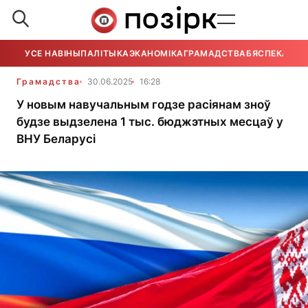
УСЕ НАВІНЫ
ПАЛІТЫКА
ЭКАНОМІКА
ГРАМАДСТВА
БЯСПЕКА
УСЕ
Грамадства
30.06.2025
16:28
У новым навучальным годзе расіянам зноў
будзе выдзелена 1 тыс. бюджэтных месцаў у
ВНУ Беларусі