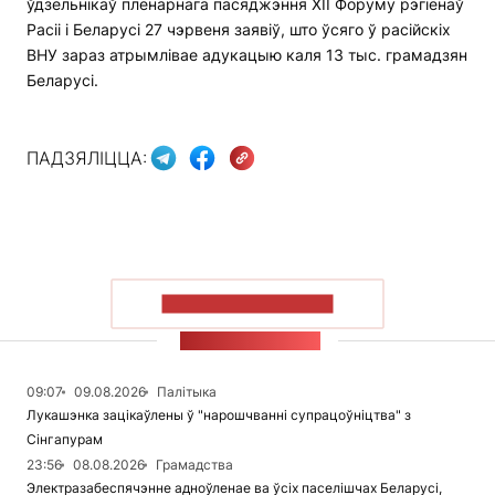
ўдзельнікаў пленарнага пасяджэння XII Форуму рэгіёнаў
Расіі і Беларусі 27 чэрвеня заявіў, што ўсяго ў расійскіх
ВНУ зараз атрымлівае адукацыю каля 13 тыс. грамадзян
Беларусі.
ПАДЗЯЛІЦЦА:
ПАКАЗАЦЬ БОЛЬШ
СТУЖКА НАВІН
09:07
09.08.2026
Палітыка
Лукашэнка зацікаўлены ў "нарошчванні супрацоўніцтва" з
Сінгапурам
23:56
08.08.2026
Грамадства
Электразабеспячэнне адноўленае ва ўсіх паселішчах Беларусі,