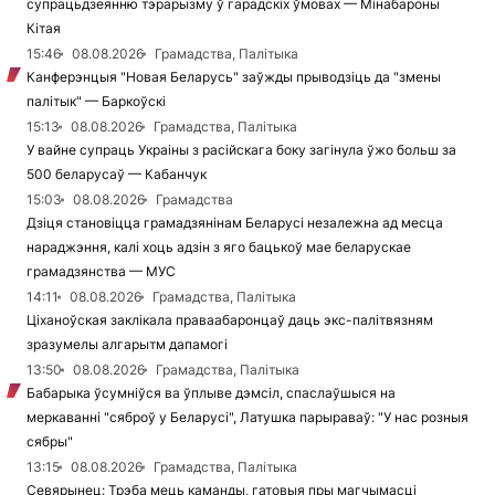
супрацьдзеянню тэрарызму ў гарадскіх ўмовах — Мінабароны
Кітая
15:46
08.08.2026
Грамадства, Палітыка
Канферэнцыя "Новая Беларусь" заўжды прыводзіць да "змены
палітык" — Баркоўскі
15:13
08.08.2026
Грамадства, Палітыка
У вайне супраць Украіны з расійскага боку загінула ўжо больш за
500 беларусаў — Кабанчук
15:03
08.08.2026
Грамадства
Дзіця становіцца грамадзянінам Беларусі незалежна ад месца
нараджэння, калі хоць адзін з яго бацькоў мае беларускае
грамадзянства — МУС
14:11
08.08.2026
Грамадства, Палітыка
Ціханоўская заклікала праваабаронцаў даць экс-палітвязням
зразумелы алгарытм дапамогі
13:50
08.08.2026
Грамадства, Палітыка
Бабарыка ўсумніўся ва ўплыве дэмсіл, спаслаўшыся на
меркаванні "сяброў у Беларусі", Латушка парыраваў: "У нас розныя
сябры"
13:15
08.08.2026
Грамадства, Палітыка
Севярынец: Трэба мець каманды, гатовыя пры магчымасці