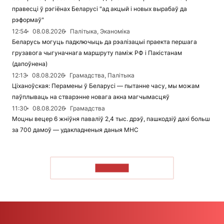
правесці ў рэгіёнах Беларусі "ад акцый і новых вырабаў да
рэформаў"
12:54
08.08.2026
Палітыка, Эканоміка
Беларусь могуць падключыць да рэалізацыі праекта першага
грузавога чыгуначнага маршруту паміж РФ і Пакістанам
(дапоўнена)
12:13
08.08.2026
Грамадства, Палітыка
Ціханоўская: Перамены ў Беларусі — пытанне часу, мы можам
паўплываць на стварэнне новага акна магчымасцяў
11:30
08.08.2026
Грамадства
Моцны вецер 6 жніўня паваліў 2,4 тыс. дрэў, пашкодзіў дахі больш
за 700 дамоў — удакладненыя даныя МНС
ЧЫТАЦЬ