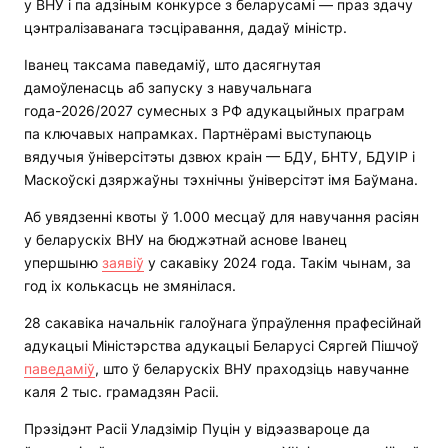
у ВНУ і па адзіным конкурсе з беларусамі — праз здачу
цэнтралізаванага тэсціравання, дадаў міністр.
Іванец таксама паведаміў, што дасягнутая
дамоўленасць аб запуску з навучальнага
года-2026/2027 сумесных з РФ адукацыйных праграм
па ключавых напрамках. Партнёрамі выступаюць
вядучыя ўніверсітэты дзвюх краін — БДУ, БНТУ, БДУІР і
Маскоўскі дзяржаўны тэхнічны ўніверсітэт імя Баўмана.
Аб увядзенні квоты ў 1.000 месцаў для навучання расіян
у беларускіх ВНУ на бюджэтнай аснове Іванец
упершыню
заявіў
у сакавіку 2024 года. Такім чынам, за
год іх колькасць не змянілася.
28 сакавіка начальнік галоўнага ўпраўлення прафесійнай
адукацыі Міністэрства адукацыі Беларусі Сяргей Пішчоў
паведаміў
, што ў беларускіх ВНУ праходзіць навучанне
каля 2 тыс. грамадзян Расіі.
Прэзідэнт Расіі Уладзімір Пуцін у відэазвароце да