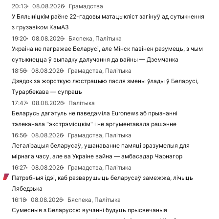
20:13
08.08.2026
Грамадства
У Бялыніцкім раёне 22-гадовы матацыкліст загінуў ад сутыкнення
з грузавіком КамАЗ
19:20
08.08.2026
Бяспека, Палітыка
Украіна не пагражае Беларусі, але Мінск павінен разумець, з чым
сутыкнецца ў выпадку далучэння да вайны — Дземчанка
18:56
08.08.2026
Грамадства, Палітыка
Дзядок за жорсткую люстрацыю пасля змены ўлады ў Беларусі,
Турарбекава — супраць
17:47
08.08.2026
Палітыка
Беларусь дагэтуль не паведаміла Euronews аб прызнанні
тэлеканала "экстрэмісцкім" і не аргументавала рашэнне
16:56
08.08.2026
Грамадства, Палітыка
Легалізацыя беларусаў, ушанаванне памяці зразумелыя для
мірнага часу, але ва Украіне вайна — амбасадар Чарнагор
16:27
08.08.2026
Грамадства, Палітыка
Патрэбныя ідэі, каб разварушыць беларусаў замежжа, лічыць
Лябедзька
16:18
08.08.2026
Бяспека, Палітыка
Сумесныя з Беларуссю вучэнні будуць прысвечаныя