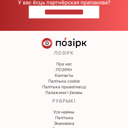
У вас ёсць партнёрская прапанова?
НАПІШЫЦЕ НАМ
ПОЗІРК
Пра нас
ПОЗІРК+
Кантакты
Палітыка cookie
Палітыка прыватнасці
Палажэнні і ўмовы
РУБРЫКІ
Усе навіны
Палітыка
Эканоміка