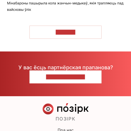
Мінабароны пашырыла кола жанчын-медыкаў, якія трапляюць пад
вайсковы ўлік
ЧЫТАЦЬ
У вас ёсць партнёрская прапанова?
НАПІШЫЦЕ НАМ
ПОЗІРК
Пра нас