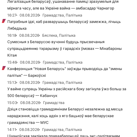
Легалізацыя беларусаў, ушанаванне памяці зразумелыя для
мірнага часу, але ва Украіне вайна — амбасадар Чарнагор
16:27
08.08.2026
Грамадства, Палітыка
Патрэбныя ідэі, каб разварушыць беларусаў замежжа, лічыць
Лябедзька
16:18
08.08.2026
Бяспека, Палітыка
Сумесныя з Беларуссю вучэнні будуць прысвечаныя
супрацьдзеянню тэрарызму ў гарадскіх ўмовах — Мінабароны
Кітая
15:46
08.08.2026
Грамадства, Палітыка
Канферэнцыя "Новая Беларусь" заўжды прыводзіць да "змены
палітык" — Баркоўскі
15:13
08.08.2026
Грамадства, Палітыка
У вайне супраць Украіны з расійскага боку загінула ўжо больш за
500 беларусаў — Кабанчук
15:03
08.08.2026
Грамадства
Дзіця становіцца грамадзянінам Беларусі незалежна ад месца
нараджэння, калі хоць адзін з яго бацькоў мае беларускае
грамадзянства — МУС
14:11
08.08.2026
Грамадства, Палітыка
Ціханоўская заклікала праваабаронцаў даць экс-палітвязням