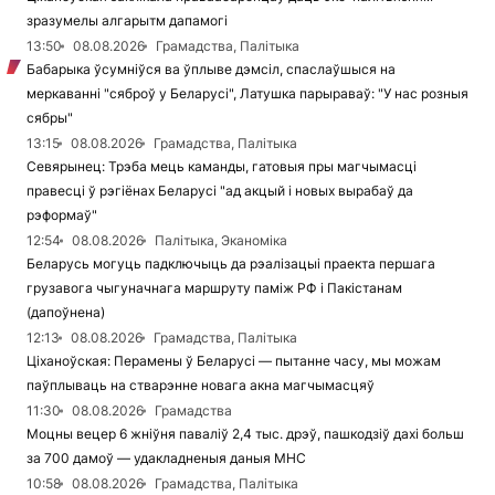
зразумелы алгарытм дапамогі
13:50
08.08.2026
Грамадства, Палітыка
Бабарыка ўсумніўся ва ўплыве дэмсіл, спаслаўшыся на
меркаванні "сяброў у Беларусі", Латушка парыраваў: "У нас розныя
сябры"
13:15
08.08.2026
Грамадства, Палітыка
Севярынец: Трэба мець каманды, гатовыя пры магчымасці
правесці ў рэгіёнах Беларусі "ад акцый і новых вырабаў да
рэформаў"
12:54
08.08.2026
Палітыка, Эканоміка
Беларусь могуць падключыць да рэалізацыі праекта першага
грузавога чыгуначнага маршруту паміж РФ і Пакістанам
(дапоўнена)
12:13
08.08.2026
Грамадства, Палітыка
Ціханоўская: Перамены ў Беларусі — пытанне часу, мы можам
паўплываць на стварэнне новага акна магчымасцяў
11:30
08.08.2026
Грамадства
Моцны вецер 6 жніўня паваліў 2,4 тыс. дрэў, пашкодзіў дахі больш
за 700 дамоў — удакладненыя даныя МНС
10:58
08.08.2026
Грамадства, Палітыка