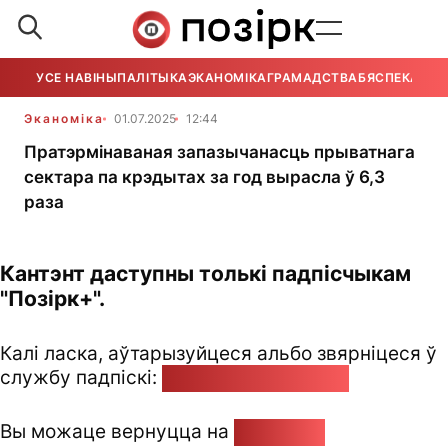
УСЕ НАВІНЫ
ПАЛІТЫКА
ЭКАНОМІКА
ГРАМАДСТВА
БЯСПЕКА
УСЕ
Эканоміка
01.07.2025
12:44
Пратэрмінаваная запазычанасць прыватнага
сектара па крэдытах за год вырасла ў 6,3
раза
Кантэнт даступны толькі падпісчыкам
"Позірк+".
Калі ласка, аўтарызуйцеся альбо звярніцеся ў
службу падпіскі:
pozirk@pozirk.online
Вы можаце вернуцца на
Галоўную