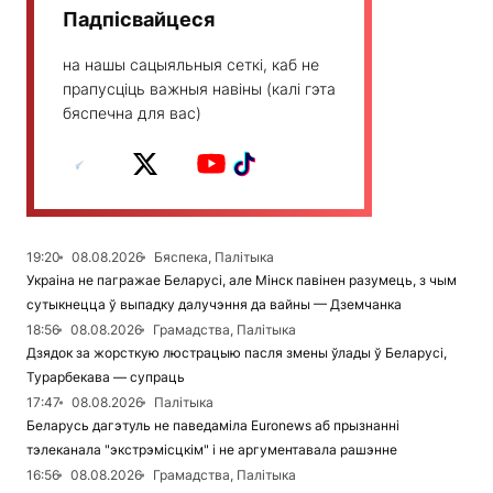
Падпісвайцеся
на нашы сацыяльныя сеткі, каб не
прапусціць важныя навіны (калі гэта
бяспечна для вас)
19:20
08.08.2026
Бяспека, Палітыка
Украіна не пагражае Беларусі, але Мінск павінен разумець, з чым
сутыкнецца ў выпадку далучэння да вайны — Дземчанка
18:56
08.08.2026
Грамадства, Палітыка
Дзядок за жорсткую люстрацыю пасля змены ўлады ў Беларусі,
Турарбекава — супраць
17:47
08.08.2026
Палітыка
Беларусь дагэтуль не паведаміла Euronews аб прызнанні
тэлеканала "экстрэмісцкім" і не аргументавала рашэнне
16:56
08.08.2026
Грамадства, Палітыка