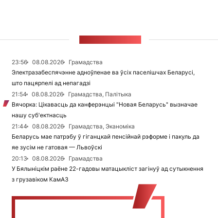
СТУЖКА НАВІН
23:56
08.08.2026
Грамадства
Электразабеспячэнне адноўленае ва ўсіх паселішчах Беларусі,
што пацярпелі ад непагадзі
21:54
08.08.2026
Грамадства, Палітыка
Вячорка: Цікавасць да канферэнцыі "Новая Беларусь" вызначае
нашу суб'ектнасць
21:44
08.08.2026
Грамадства, Эканоміка
Беларусь мае патрэбу ў гіганцкай пенсійнай рэформе і пакуль да
яе зусім не гатовая — Львоўскі
20:13
08.08.2026
Грамадства
У Бялыніцкім раёне 22-гадовы матацыкліст загінуў ад сутыкнення
з грузавіком КамАЗ