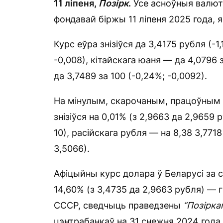
11 ліпеня,
Позірк
.
Усе асноўныя валюты
фондавай біржы 11 ліпеня 2025 года, я
Курс еўра знізіўся да 3,4175 рубля (-1
-0,008), кітайскага юаня — да 4,0796 
да 3,7489 за 100 (-0,24%; -0,0092).
На мінулым, скарочаным, працоўным т
знізіўся на 0,01% (з 2,9663 да 2,9659 р
10), расійскага рубля — на 8,38 3,7718
3,5066).
Афіцыйны курс долара ў Беларусі за с
14,60% (з 3,4735 да 2,9663 рубля) — 
СССР, сведчыць праведзены
“Позірка
цэнтрабанкаў на 31 снежня 2024 года і