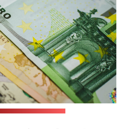
nsplash.com / JustStartInvesting