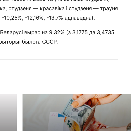
ка, студзеня — красавіка і студзеня — траўня
 -10,25%, -12,16%, -13,7% адпаведна).
Беларусі вырас на 9,32% (з 3,1775 да 3,4735
эрыторыі былога СССР.