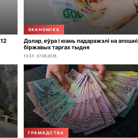
ЭКАНОМІКА
 12
Долар, еўра і юань падаражэлі на апошні
біржавых таргах тыдня
13:37
07.08.2026
ГРАМАДСТВА