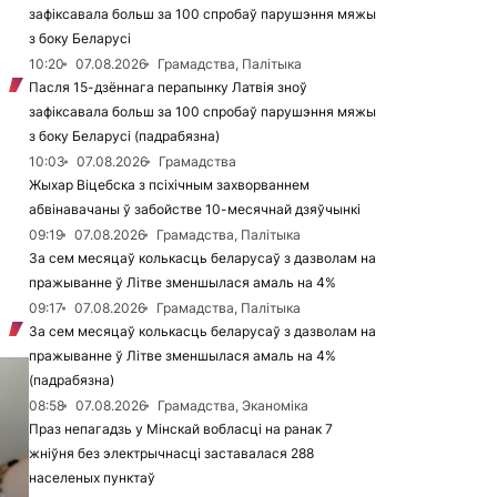
зафіксавала больш за 100 спробаў парушэння мяжы
з боку Беларусі
10:20
07.08.2026
Грамадства, Палітыка
Пасля 15-дзённага перапынку Латвія зноў
зафіксавала больш за 100 спробаў парушэння мяжы
з боку Беларусі (падрабязна)
10:03
07.08.2026
Грамадства
Жыхар Віцебска з псіхічным захворваннем
абвінавачаны ў забойстве 10-месячнай дзяўчынкі
09:19
07.08.2026
Грамадства, Палітыка
За сем месяцаў колькасць беларусаў з дазволам на
пражыванне ў Літве зменшылася амаль на 4%
09:17
07.08.2026
Грамадства, Палітыка
За сем месяцаў колькасць беларусаў з дазволам на
пражыванне ў Літве зменшылася амаль на 4%
(падрабязна)
08:58
07.08.2026
Грамадства, Эканоміка
Праз непагадзь у Мінскай вобласці на ранак 7
жніўня без электрычнасці заставалася 288
населеных пунктаў