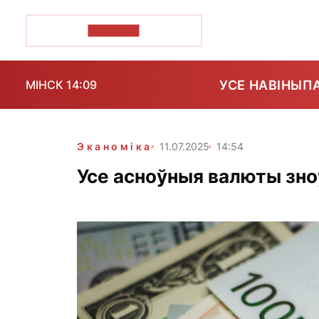
ПОЗІРК+
УСЕ НАВІНЫ
П
МІНСК 14:09
Эканоміка
11.07.2025
14:54
Усе асноўныя валюты зноў