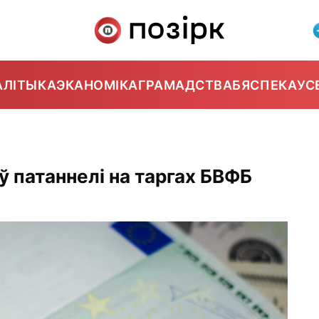
АЛІТЫКА
ЭКАНОМІКА
ГРАМАДСТВА
БЯСПЕКА
УС
 патаннелі на таргах БВФБ