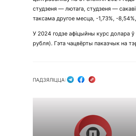
студзеня — лютага, студзеня — сакаві
таксама другое месца, -1,73%, -8,54%,
У 2024 годзе афіцыйны курс долара ў 
рубля). Гэта чацвёрты паказчык на т
ПАДЗЯЛІЦЦА: