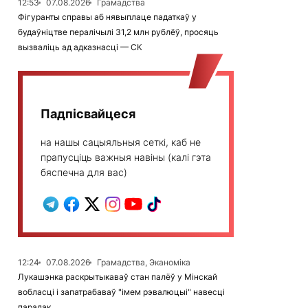
12:53
07.08.2026
Грамадства
Фігуранты справы аб нявыплаце падаткаў у
будаўніцтве пералічылі 31,2 млн рублёў, просяць
вызваліць ад адказнасці — СК
Падпісвайцеся
на нашы сацыяльныя сеткі, каб не
прапусціць важныя навіны (калі гэта
бяспечна для вас)
12:24
07.08.2026
Грамадства, Эканоміка
Лукашэнка раскрытыкаваў стан палёў у Мінскай
вобласці і запатрабаваў "імем рэвалюцыі" навесці
парадак