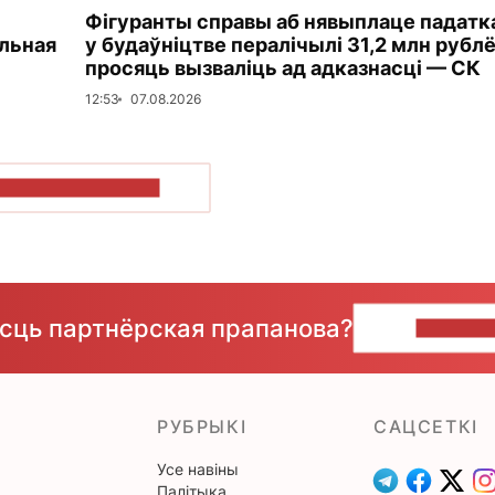
Фігуранты справы аб нявыплаце падатк
альная
у будаўніцтве пералічылі 31,2 млн рублё
просяць вызваліць ад адказнасці — СК
12:53
07.08.2026
ПАКАЗАЦЬ БОЛЬШ
ёсць партнёрская прапанова?
НАПІШЫ
РУБРЫКІ
САЦСЕТКІ
Усе навіны
Палітыка