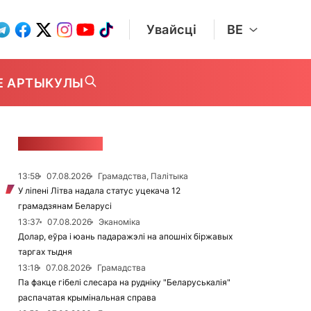
Увайсці
BE
Е АРТЫКУЛЫ
СТУЖКА НАВІН
13:58
07.08.2026
Грамадства, Палітыка
У ліпені Літва надала статус уцекача 12
грамадзянам Беларусі
13:37
07.08.2026
Эканоміка
Долар, еўра і юань падаражэлі на апошніх біржавых
таргах тыдня
13:18
07.08.2026
Грамадства
Па факце гібелі слесара на рудніку "Беларуськалія"
распачатая крымінальная справа