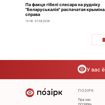
Па факце гібелі слесара на рудніку
"Беларуськалія" распачатая крымін
справа
13:18
07.08.2026
У вас 
ПОЗІРК
Пра нас
ПОЗІРК+