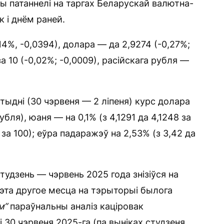
 патаннелі на таргах Беларускай валютна-
к і днём раней.
,14%, -0,0394), долара — да 2,9274 (-0,27%;
за 10 (-0,02%; -0,0009), расійскага рубля —
ыдні (30 чэрвеня — 2 ліпеня) курс долара
убля), юаня — на 0,1% (з 4,1291 да 4,1248 за
 за 100); еўра падаражэў на 2,53% (з 3,42 да
тудзень — чэрвень 2025 года знізіўся на
гэта другое месца на тэрыторыі былога
м”
параўнальны аналіз каціровак
 30 чэрвеня 2025-га (па выніках студзеня,