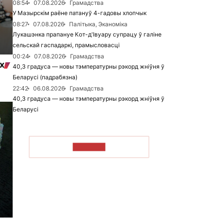
08:54
07.08.2026
Грамадства
У Мазырскім раёне патануў 4-гадовы хлопчык
08:27
07.08.2026
Палітыка, Эканоміка
Лукашэнка прапануе Кот-д'Івуару супрацу ў галіне
сельскай гаспадаркі, прамысловасці
00:24
07.08.2026
Грамадства
х
40,3 градуса — новы тэмпературны рэкорд жніўня ў
Беларусі (падрабязна)
22:42
06.08.2026
Грамадства
40,3 градуса — новы тэмпературны рэкорд жніўня ў
Беларусі
ЧЫТАЦЬ