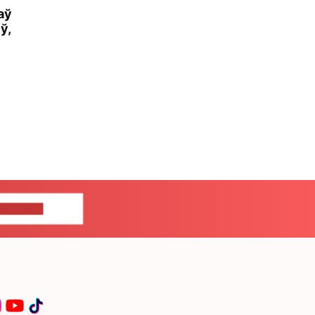
аў
ў,
ЦЕ НАМ