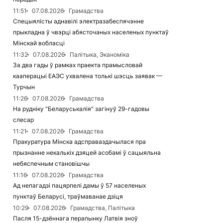
11:51
07.08.2026
Грамадства
Спецыялісты аднавілі электразабеспячэнне
прыкладна ў чвэрці абясточаных населеных пунктаў
Мінскай вобласці
11:32
07.08.2026
Палітыка, Эканоміка
За два гады ў рамках праекта прамысловай
кааперацыі ЕАЭС ухвалена толькі шэсць заявак —
Турчын
11:26
07.08.2026
Грамадства
На рудніку "Беларуськалія" загінуў 29-гадовы
слесар
11:21
07.08.2026
Грамадства
Пракуратура Мінска адсправаздачылася пра
прызнанне некалькіх дзяцей асобамі ў сацыяльна
небяспечным становішчы
11:16
07.08.2026
Грамадства
Ад непагадзі пацярпелі дамы ў 57 населеных
пунктаў Беларусі, траўмаванае дзіця
10:29
07.08.2026
Грамадства, Палітыка
Пасля 15-дзённага перапынку Латвія зноў