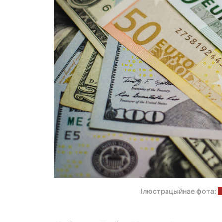
Ілюстрацыйнае фота:
u