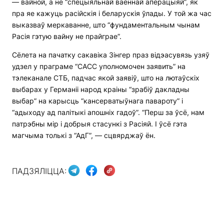
— вайной, а не “спецыяльнай ваеннай аперацыяй”, як
пра яе кажуць расійскія і беларускія ўлады. У той жа час
выказваў меркаванне, што “фундаментальным чынам
Расія гэтую вайну не прайграе”.
Сёлета на пачатку сакавіка Зінгер праз відэасувязь узяў
удзел у праграме “САСС уполномочен заявить” на
тэлеканале СТБ, падчас якой заявіў, што на лютаўскіх
выбарах у Германіі народ краіны “зрабіў дакладны
выбар” на карысць “кансерватыўнага павароту” і
“адыходу ад палітыкі апошніх гадоў”. “Перш за ўсё, нам
патрэбны мір і добрыя стасункі з Расіяй. І ўсё гэта
магчыма толькі з “АдГ”, — сцвярджаў ён.
ПАДЗЯЛІЦЦА: