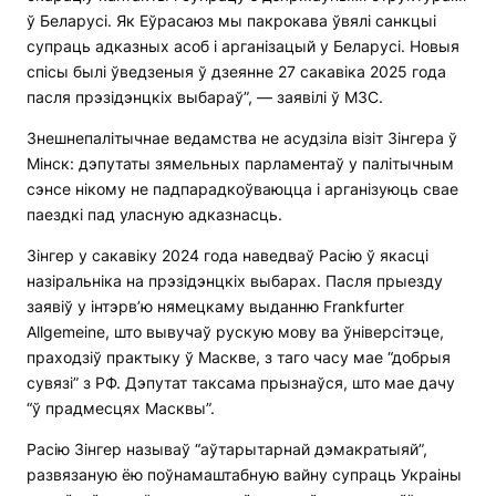
ў Беларусі. Як Еўрасаюз мы пакрокава ўвялі санкцыі
супраць адказных асоб і арганізацый у Беларусі. Новыя
спісы былі ўведзеныя ў дзеянне 27 сакавіка 2025 года
пасля прэзідэнцкіх выбараў”, — заявілі ў МЗС.
Знешнепалітычнае ведамства не асудзіла візіт Зінгера ў
Мінск: дэпутаты зямельных парламентаў у палітычным
сэнсе нікому не падпарадкоўваюцца і арганізуюць свае
паездкі пад уласную адказнасць.
Зінгер у сакавіку 2024 года наведваў Расію ў якасці
назіральніка на прэзідэнцкіх выбарах. Пасля прыезду
заявіў у інтэрв’ю нямецкаму выданню Frankfurter
Allgemeine, што вывучаў рускую мову ва ўніверсітэце,
праходзіў практыку ў Маскве, з таго часу мае “добрыя
сувязі” з РФ. Дэпутат таксама прызнаўся, што мае дачу
“ў прадмесцях Масквы”.
Расію Зінгер называў “аўтарытарнай дэмакратыяй”,
развязаную ёю поўнамаштабную вайну супраць Украіны