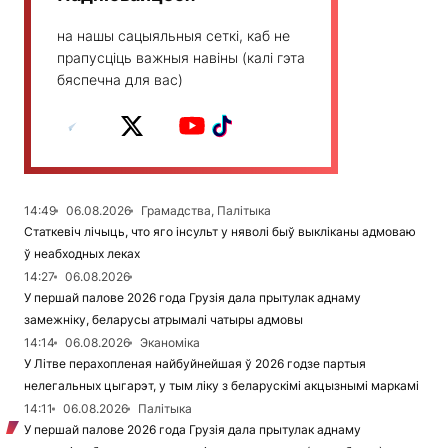
на нашы сацыяльныя сеткі, каб не
прапусціць важныя навіны (калі гэта
бяспечна для вас)
14:49
06.08.2026
Грамадства, Палітыка
Статкевіч лічыць, что яго інсульт у няволі быў выкліканы адмоваю
ў неабходных леках
14:27
06.08.2026
У першай палове 2026 года Грузія дала прытулак аднаму
замежніку, беларусы атрымалі чатыры адмовы
14:14
06.08.2026
Эканоміка
У Літве перахопленая найбуйнейшая ў 2026 годзе партыя
нелегальных цыгарэт, у тым ліку з беларускімі акцызнымі маркамі
14:11
06.08.2026
Палітыка
У першай палове 2026 года Грузія дала прытулак аднаму