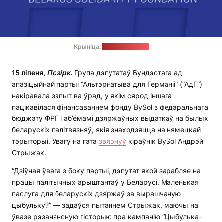
Крыніца:
сацсеткі фонду
15 ліпеня,
Позірк
.
Група дэпутатаў Бундэстага ад
апазіцыйнай партыі “Альтэрнатыва для Германіі” (“АдГ”)
накіравала запыт ва ўрад, у якім сярод іншага
пацікавілася фінансаваннем фонду BySol з федэральнага
бюджэту ФРГ і аб’ёмамі дзяржаўных выдаткаў на былых
беларускіх палітвязняў, якія знаходзяцца на нямецкай
тэрыторыі. Увагу на гэта
звярнуў
кіраўнік BySol Андрэй
Стрыжак.
“Дзіўная ўвага з боку партыі, дэпутат якой зарабляе на
працы палітычных арыштантаў у Беларусі. Маленькая
паслуга для беларускіх дзя́ржаў за вырашчаную
цыбульку?” — задаўся пытаннем Стрыжак, маючы на
ўвазе рэзанансную гісторыю пра кампанію “Цыбулька-