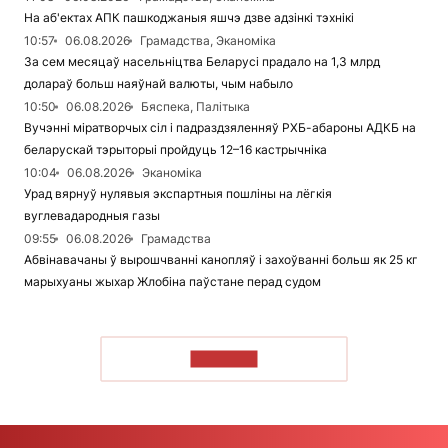
На аб'ектах АПК пашкоджаныя яшчэ дзве адзінкі тэхнікі
10:57
06.08.2026
Грамадства, Эканоміка
За сем месяцаў насельніцтва Беларусі прадало на 1,3 млрд
долараў больш наяўнай валюты, чым набыло
10:50
06.08.2026
Бяспека, Палітыка
Вучэнні міратворчых сіл і падраздзяленняў РХБ-абароны АДКБ на
беларускай тэрыторыі пройдуць 12–16 кастрычніка
10:04
06.08.2026
Эканоміка
Урад вярнуў нулявыя экспартныя пошліны на лёгкія
вуглевадародныя газы
09:55
06.08.2026
Грамадства
Абвінавачаны ў вырошчванні канопляў і захоўванні больш як 25 кг
марыхуаны жыхар Жлобіна паўстане перад судом
ЧЫТАЦЬ