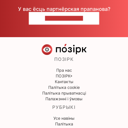
У вас ёсць партнёрская прапанова?
НАПІШЫЦЕ НАМ
ПОЗІРК
Пра нас
ПОЗІРК+
Кантакты
Палітыка cookie
Палітыка прыватнасці
Палажэнні і ўмовы
РУБРЫКІ
Усе навіны
Палітыка