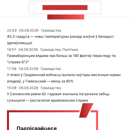
ПАКАЗАЦЬ БОЛЬШ
СТУЖКА НАВІН
22:42
06.08.2026
Грамадства
40,3 градуса — новы тэмпературны рэкорд жніўня ў Беларусі
(дапаўняецца)
19:57
06.08.2026
Грамадства, Палітыка
Правабаронцам вядома пра больш за 180 фактаў пераследу па
"справе ЕГУ"
17:36
06.08.2026
Грамадства
У ліпені ў Гродзенскай вобласці выпала паўтары месячныя нормы
ападкаў, у Гомельскай — менш за 60%
15:08
06.08.2026
Грамадства
У Сенненскім раёне 62-гадовая жанчына пагражала забіць
сужыцеля — распачатая крымінальная справа
Падпісвайцеся