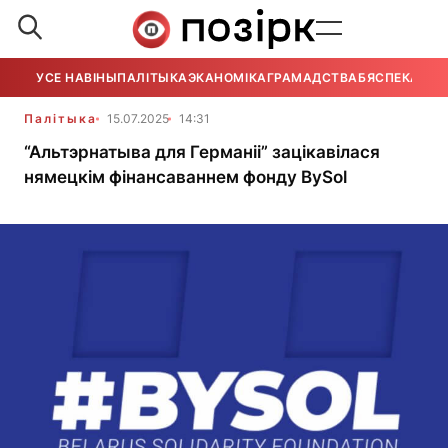
УСЕ НАВІНЫ
ПАЛІТЫКА
ЭКАНОМІКА
ГРАМАДСТВА
БЯСПЕКА
УСЕ
Палітыка
15.07.2025
14:31
“Альтэрнатыва для Германіі” зацікавілася
нямецкім фінансаваннем фонду BySol