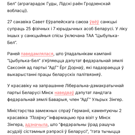
Бел” (аграгарадок Гуды, Лідскі раён Гродзенскай
вобласці).
27 сакавіка Савет Еўрапейскага саюза
ўвёў
санкцыі
супраць 25 фізічных і 7 юрыдычных асоб Беларусі. У ліку
іншых у санкцыйныя спісы ўключана ТАА “Цыбулька-
Бел”.
Раней
паведамлялася
, што ўладальнікам кампаніі
“Цыбулька-Бел” з’яўляецца дэпутат федэральнай зямлі
Саксонія ад партыі “АдГ” Ёрг Дорнаў, які падазраецца ў
выкарыстанні працы беларускіх палітвязняў.
У красавіку на запрашэнне Ліберальна-дэмакратычнай
партыі Беларусі Мінск
наведваў
дэпутат ландтага
федэральнай зямлі Баварыя, член “АдГ” Ульрых Зінгер.
Міністэрства замежных спраў Германіі, каментуючы 2
красавіка
“Позірку”
інфармацыю пра візіт у Мінск
Зінгера,
адзначыла
, што “федэральны ўрад рашуча
асудзіў сістэмныя рэпрэсіі ў Беларусі”, “гэта тычыцца