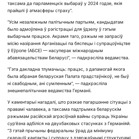
таксама да парламенцкіх выбараў у 2024 годзе, якія
прайшлі ў атмасферы страху”.
“Усім незалежным палітычным партыям, кандыдатам
было адмоўлена ў рэгістрацыі для ўдзелу ў гэтым
выбарчым працэсе. Акрамя таго, рэжым не запрасіў
місію назірання Арганізацыі па бяспецы і супрацоўніцтве
ў Еўропе (АБСЕ) — насуперак міжнародным
абавязацельствам Беларусі”, — падкрэсліла ведамства.
“Гэта дакладна тлумачыць: працэс, з дапамогай якога
была абраная беларуская Палата прадстаўнікоў, не быў
ні свабодным, ані сумленным”, — падкрэсліла
знешнепалітычнае ведамства Германіі.
У каментарыі нагадалі, што рэзкае пагаршэнне сітуацыі з
правамі чалавека, а таксама падтрымка беларускім
рэжымам расійскай агрэсіўнай вайны супраць Украіны
сур’ёзна адбіліся на двухбаковых стасунках з Германіяй.
“З гэтай прычыны федэральны ўрад да мінімуму
скараціў кантакты і супрацу з дзяржаўнымі структурамі