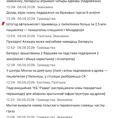
замежніку, беларусы атрымалі чатыры адмовы (падрабязна)
13:38
06.08.2026
Эканоміка
Долар, еўра і юань падаражэлі на біржавых таргах 6 жніўня
13:36
06.08.2026
Грамадства
Штогод афтальмолагі прымаюць у паліклініках больш за 2,5 млн
пацыентаў — пазаштатны спецыяліст Мінздароўя
13:05
06.08.2026
Палітыка, Эканоміка
Прэзідэнт Алжыра можа неўзабаве наведаць Беларусь
12:42
06.08.2026
Грамадства
Беларус арыштаваны ў Варшаве на падставе падазрэння ў
захоўванні і збыце наркотыкаў і псіхатропаў
12:38
06.08.2026
Грамадства
У цэнтры Мінска на дзяўчыну ўпалі галіны надламанага дрэва —
пацярпелая ў бальніцы, у сітуацыі разбіраецца СК
12:35
06.08.2026
Бяспека, Палітыка
Падсанкцыйнае "КБ "Радар" распрацавала новы перадатчык
перашкодаў для абароны крытычнай інфраструктуры ад дронаў
12:31
06.08.2026
Грамадства, Эканоміка
Мытня выкрыла намер польскага перавозчыка схаваць частку
грузу
11:08
06.08.2026
Грамадства, Эканоміка