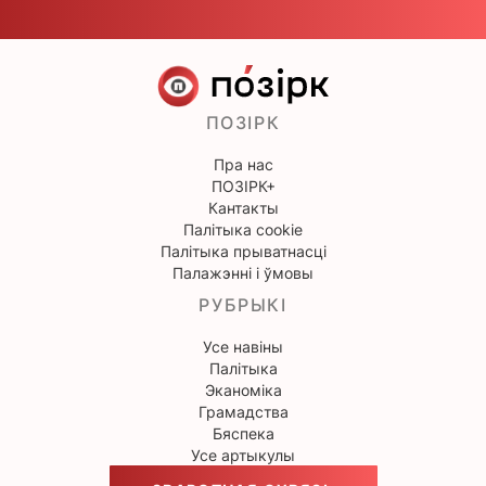
ПОЗІРК
Пра нас
ПОЗІРК+
Кантакты
Палітыка cookie
Палітыка прыватнасці
Палажэнні і ўмовы
РУБРЫКІ
Усе навіны
Палітыка
Эканоміка
Грамадства
Бяспека
Усе артыкулы