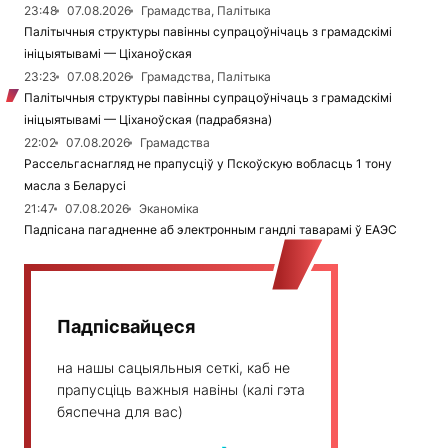
23:48
07.08.2026
Грамадства, Палітыка
Палітычныя структуры павінны супрацоўнічаць з грамадскімі
ініцыятывамі — Ціханоўская
23:23
07.08.2026
Грамадства, Палітыка
Палітычныя структуры павінны супрацоўнічаць з грамадскімі
ініцыятывамі — Ціханоўская (падрабязна)
22:02
07.08.2026
Грамадства
Рассельгаснагляд не прапусціў у Пскоўскую вобласць 1 тону
масла з Беларусі
21:47
07.08.2026
Эканоміка
Падпісана пагадненне аб электронным гандлі таварамі ў ЕАЭС
Падпісвайцеся
на нашы сацыяльныя сеткі, каб не
прапусціць важныя навіны (калі гэта
бяспечна для вас)