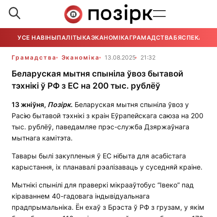
УСЕ НАВІНЫ
ПАЛІТЫКА
ЭКАНОМІКА
ГРАМАДСТВА
БЯСПЕКА
УСЕ
Грамадства
Эканоміка
13.08.2025
21:32
Беларуская мытня спыніла ўвоз бытавой
тэхнікі ў РФ з ЕС на 200 тыс. рублёў
13 жніўня,
П
о
зірк
.
Беларуская мытня спыніла ўвоз у
Расію бытавой тэхнікі з краін Еўрапейскага саюза на 200
тыс. рублёў, паведамляе прэс-служба Дзяржаўнага
мытнага камітэта.
Тавары былі закупленыя ў ЕС нібыта для асабістага
карыстання, іх планавалі рэалізаваць у суседняй краіне.
Мытнікі спынілі для праверкі мікрааўтобус “Івеко” пад
кіраваннем 40-гадовага індывідуальнага
прадпрымальніка. Ён ехаў з Брэста ў РФ з грузам, у якім