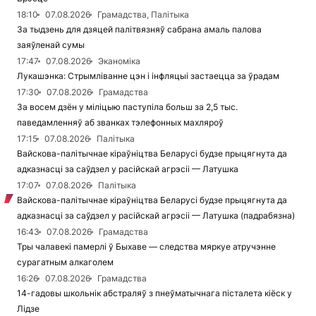
18:10
07.08.2026
Грамадства, Палітыка
За тыдзень для дзяцей палітвязняў сабрана амаль палова
заяўленай сумы
17:47
07.08.2026
Эканоміка
Лукашэнка: Стрымліванне цэн і інфляцыі застаецца за ўрадам
17:30
07.08.2026
Грамадства
За восем дзён у міліцыю паступіла больш за 2,5 тыс.
паведамленняў аб званках тэлефонных махляроў
17:15
07.08.2026
Палітыка
Вайскова-палітычнае кіраўніцтва Беларусі будзе прыцягнута да
адказнасці за саўдзел у расійскай агрэсіі — Латушка
17:07
07.08.2026
Палітыка
Вайскова-палітычнае кіраўніцтва Беларусі будзе прыцягнута да
адказнасці за саўдзел у расійскай агрэсіі — Латушка (падрабязна)
16:43
07.08.2026
Грамадства
Тры чалавекі памерлі ў Быхаве — следства мяркуе атручэнне
сурагатным алкаголем
16:26
07.08.2026
Грамадства
14-гадовы школьнік абстраляў з пнеўматычнага пісталета кіёск у
Лідзе