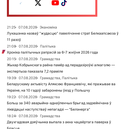
21:25
07.08.2026
Эканоміка
Лукашэнка назваў “жудасцю” павелічэнне страт Белкаапсаюза ў
11 разоў
21:08
07.08.2026
Палітыка
Хроніка палітычных рэпрэсій за 6–7 жніўня 2026 года
20:15
07.08.2026
Грамадства
Жыхар Кобрынскага раёна памёр ад перадазіроўкі алкаголю —
экспертыза паказала 7,2 праміле
19:39
07.08.2026
Грамадства, Палітыка
Беларускаму актывісту Аляксею Францкевічу, які пражывае ва
Украіне, на 10 гадоў забаронены ўезд у Польшчу
19:22
07.08.2026
Грамадства
Больш за 340 аварыйна-аднаўленчых брыгад задзейнічана ў
ліквідацыі наступстваў непагадзі — "Белэнерга"
18:24
07.08.2026
Грамадства
Двухгадовая дзяўчынка выпала з акна чацвёртага паверха ў
Брэсце