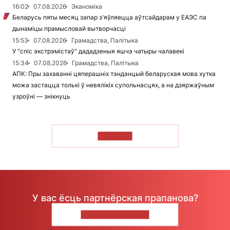
16:02
07.08.2026
Эканоміка
Беларусь пяты месяц запар з'яўляецца аўтсайдарам у ЕАЭС па
дынаміцы прамысловай вытворчасці
15:53
07.08.2026
Грамадства, Палітыка
У "спіс экстрэмістаў" дададзеныя яшчэ чатыры чалавекі
15:34
07.08.2026
Грамадства, Палітыка
АПК: Пры захаванні цяперашніх тэндэнцый беларуская мова хутка
можа застацца толькі ў невялікіх супольнасцях, а на дзяржаўным
узроўні — знікнуць
ЧЫТАЦЬ
У вас ёсць партнёрская прапанова?
НАПІШЫЦЕ НАМ