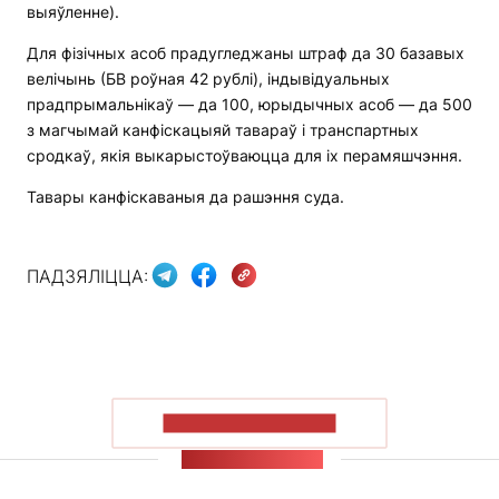
выяўленне).
Для фізічных асоб прадугледжаны штраф да 30 базавых
велічынь (БВ роўная 42 рублі), індывідуальных
прадпрымальнікаў — да 100, юрыдычных асоб — да 500
з магчымай канфіскацыяй тавараў і транспартных
сродкаў, якія выкарыстоўваюцца для іх перамяшчэння.
Тавары канфіскаваныя да рашэння суда.
ПАДЗЯЛІЦЦА:
ПАКАЗАЦЬ БОЛЬШ
СТУЖКА НАВІН