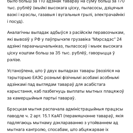
было больш за 110 адзінак тавараў на суму больш за 170
тыс. рублёў (мыйкі высокага ціску, пыласосы, дзіцячыя
вазкі і крэслы, газавыя і вугальныя грылі, электрачайнікі
і посуд).
Аналагічны выпадак адбыўся з расійскім перавозчыкам,
які вывозіў у РФ у паўпрычэпе грузавіка “Мэрсэдэс“ 24
адзінкі параачышчальніказ, пыласосаў і мыек высокага
ціску коштам больш за 35 тыс. рублёў, гаворыцца ў
рэлізе.
Устаноўлена, што ў двух выпадках тавары ўвозіліся на
тэрыторыю ЕАЭС рознымі фізічнымі асобамі асобнымі
адзінкамі пад выглядам тавараў для асабістага
карыстання, каб пазбегнуць выплаты мытных плацяжоў
за камерцыйныя партыі тавараў.
Брэсцкая мытня распачала адміністрацыйныя працэсы
паводле ч. 2 арт. 15.1 КаАП (перамяшчэнне тавараў, якія
падлягаюць мытнаму дэклараванню з утойваннем ад
мытнага кантролю, спосабам, што абцяжарвае іх