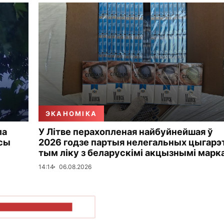
ЭКАНОМІКА
ла
У Літве перахопленая найбуйнейшая ў
усы
2026 годзе партыя нелегальных цыгарэт
тым ліку з беларускімі акцызнымі марк
14:14
06.08.2026
ПАКАЗАЦЬ БОЛЬШ