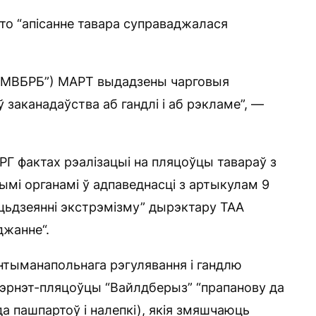
што “апісанне тавара суправаджалася
 “ІМВБРБ”) МАРТ выдадзены чарговыя
 заканадаўства аб гандлі і аб рэкламе”, —
РГ фактах рэалізацыі на пляцоўцы тавараў з
ымі органамі ў адпаведнасці з артыкулам 9
ацьдзеянні экстрэмізму” дырэктару ТАА
джанне“.
антыманапольнага рэгулявання і гандлю
нтэрнэт-пляцоўцы “Вайлдберыз” “прапанову да
да пашпартоў і налепкі), якія змяшчаюць