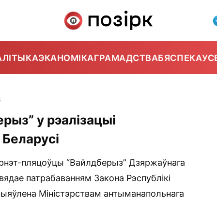
АЛІТЫКА
ЭКАНОМІКА
ГРАМАДСТВА
БЯСПЕКА
УС
8
рыз” у рэалізацыі
 Беларусі
эрнэт-пляцоўцы “Вайлдберыз” Дзяржаўнага
павядае патрабаванням Закона Рэспублікі
 выяўлена Міністэрствам антыманапольнага