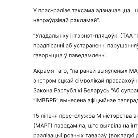
У прэс-рэлізе таксама адзначаецца, 
непраўдзівай рэкламай”.
“Уладальніку інтэрнэт-пляцоўкі (ТАА
прадпісанні аб устараненні парушэнняў
гаворыцца ў паведамленні.
Акрамя таго, “па раней выяўленых МА
экстрэмісцкай сімволікай праваахоўн
Закона Рэспублікі Беларусь “Аб супр
“ІМВБРБ” вынесена афіцыйнае папярэ
15 ліпеня прэс-служба Міністэрства 
(МАРГ) паведаміла, што выявіла на і
рэалізацыі розных тавараў (вокладкі 