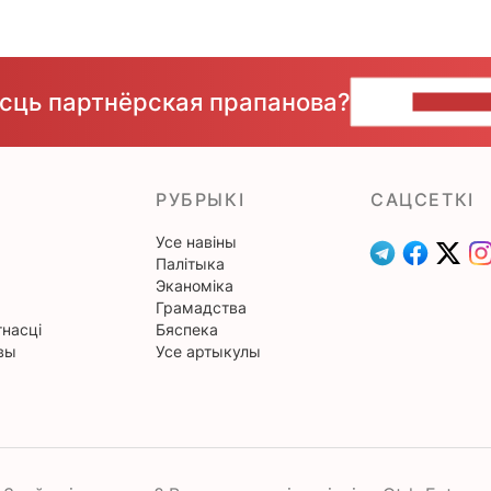
ёсць партнёрская прапанова?
НАПІШЫ
РУБРЫКІ
САЦСЕТКІ
Усе навіны
Палітыка
Эканоміка
Грамадства
насці
Бяспека
вы
Усе артыкулы