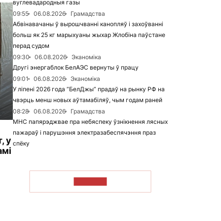
вуглевадародныя газы
09:55
06.08.2026
Грамадства
Абвінавачаны ў вырошчванні канопляў і захоўванні
больш як 25 кг марыхуаны жыхар Жлобіна паўстане
перад судом
09:30
06.08.2026
Эканоміка
Другі энергаблок БелАЭС вернуты ў працу
09:01
06.08.2026
Эканоміка
У ліпені 2026 года “БелДжы” прадаў на рынку РФ на
чвэрць менш новых аўтамабіляў, чым годам раней
08:28
06.08.2026
Грамадства
МНС папярэджвае пра небяспеку ўзнікнення лясных
пажараў і парушэння электразабеспячэння праз
, у
спёку
амі
ЧЫТАЦЬ