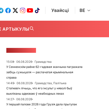
Увайсці
BE
Е АРТЫКУЛЫ
СТУЖКА НАВІН
15:08
06.08.2026
Грамадства
У Сенненскім раёне 62-гадовая жанчына пагражала
забіць сужыцеля — распачатая крымінальная
справа
14:49
06.08.2026
Грамадства, Палітыка
Статкевіч лічыць, что яго інсульт у няволі быў
выкліканы адмоваю ў неабходных леках
14:27
06.08.2026
У першай палове 2026 года Грузія дала прытулак