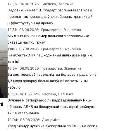
12:35
06.08.2026
Бяспека, Палітыка
Падсанкцыйнае "КБ "Радар" распрацавала новы
перадатчык перашкодаў для абароны крытычнай
інфраструктуры ад дронаў
12:31
06.08.2026
Грамадства, Эканоміка
Мытня выкрыла намер польскага перавозчыка
схаваць частку грузу
11:08
06.08.2026
Грамадства, Эканоміка
На аб'ектах АПК пашкоджаныя яшчэ дзве адзінкі
тэхнікі
10:57
06.08.2026
Грамадства, Эканоміка
За сем месяцаў насельніцтва Беларусі прадало на
1,3 млрд долараў больш наяўнай валюты, чым
набыло
10:50
06.08.2026
Бяспека, Палітыка
Вучэнні міратворчых сіл і падраздзяленняў РХБ-
лі
абароны АДКБ на беларускай тэрыторыі пройдуць
12–16 кастрычніка
10:04
06.08.2026
Эканоміка
Урад вярнуў нулявыя экспартныя пошліны на лёгкія