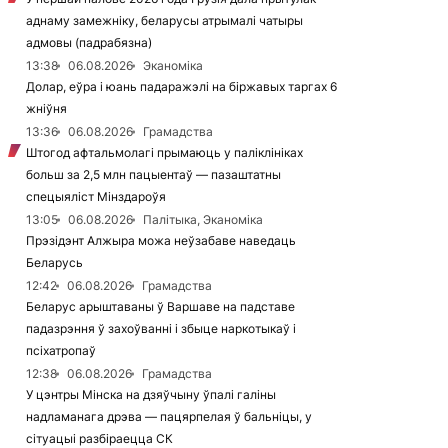
аднаму замежніку, беларусы атрымалі чатыры
адмовы (падрабязна)
13:38
06.08.2026
Эканоміка
Долар, еўра і юань падаражэлі на біржавых таргах 6
жніўня
13:36
06.08.2026
Грамадства
Штогод афтальмолагі прымаюць у паліклініках
больш за 2,5 млн пацыентаў — пазаштатны
спецыяліст Мінздароўя
13:05
06.08.2026
Палітыка, Эканоміка
Прэзідэнт Алжыра можа неўзабаве наведаць
Беларусь
12:42
06.08.2026
Грамадства
Беларус арыштаваны ў Варшаве на падставе
падазрэння ў захоўванні і збыце наркотыкаў і
псіхатропаў
12:38
06.08.2026
Грамадства
У цэнтры Мінска на дзяўчыну ўпалі галіны
надламанага дрэва — пацярпелая ў бальніцы, у
сітуацыі разбіраецца СК