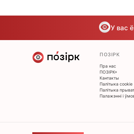
У вас 
ПОЗІРК
Пра нас
ПОЗІРК+
Кантакты
Палітыка cookie
Палітыка прыват
Палажэнні і ўмо