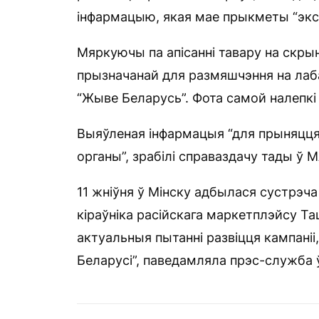
інфармацыю, якая мае прыкметы “экстр
Мяркуючы па апісанні тавару на скры
прызначанай для размяшчэння на лаб
“Жыве Беларусь”. Фота самой налепкі
Выяўленая інфармацыя “для прыняцця
органы”, зрабілі справаздачу тады ў М
11 жніўня ў Мінску адбылася сустрэча
кіраўніка расійскага маркетплэйсу Та
актуальныя пытанні развіцця кампаніі
Беларусі”, паведамляла прэс-служба ў