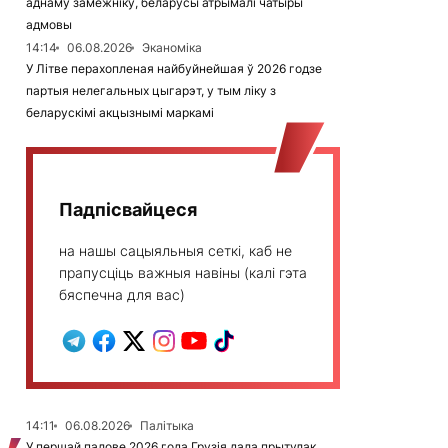
аднаму замежніку, беларусы атрымалі чатыры
адмовы
14:14
06.08.2026
Эканоміка
У Літве перахопленая найбуйнейшая ў 2026 годзе
партыя нелегальных цыгарэт, у тым ліку з
беларускімі акцызнымі маркамі
Падпісвайцеся
на нашы сацыяльныя сеткі, каб не
прапусціць важныя навіны (калі гэта
бяспечна для вас)
14:11
06.08.2026
Палітыка
У першай палове 2026 года Грузія дала прытулак