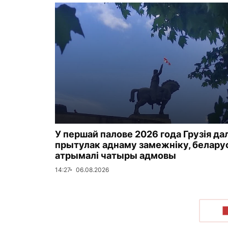
У першай палове 2026 года Грузія да
прытулак аднаму замежніку, белар
атрымалі чатыры адмовы
14:27
06.08.2026