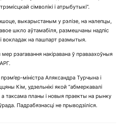
эмісцкай сімволікі і атрыбутыкі”.
ншоце, выкарыстаным у рэлізе, на налепцы,
авое шкло аўтамабіля, размешчаны надпіс
 і вокладак на пашпарт размытыя.
 мер рэагавання накіравана ў праваахоўныя
АРГ.
 прэм’ер-міністра Аляксандра Турчына і
ццяны Кім, удзельнікі якой “абмеркавалі
, а таксама планы і новыя праекты на рынку
рада. Падрабязнасці не прыводзіліся.