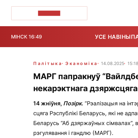
ПОЗІРК+
УСЕ НАВІНЫ
П
МІНСК 16:49
Палітыка
Эканоміка
14.08.2025
15:1
МАРГ папракнуў “Вайлдбе
некарэктнага дзяржсцяга
14 жніўня,
Позірк
.
“Рэалізацыя на інт
сцяга Рэспублікі Беларусь, які не ад
Беларусь “Аб дзяржаўных сімвалах”,
рэгулявання і гандлю (МАРГ).