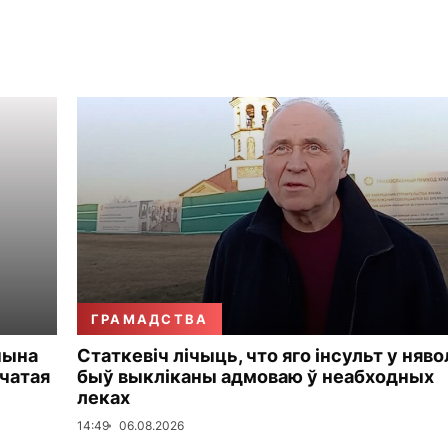
ГРАМАДСТВА
чына
Статкевіч лічыць, что яго інсульт у няво
чатая
быў выкліканы адмоваю ў неабходных
леках
14:49
06.08.2026