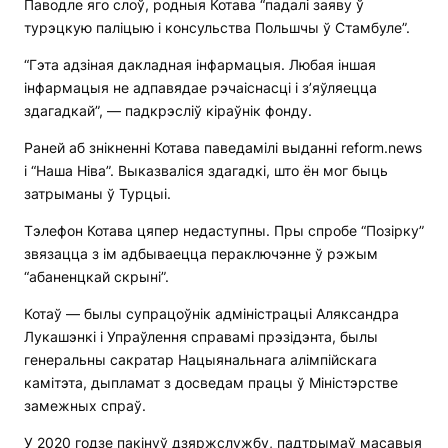
Паводле яго слоў, родныя Котава “падалі заяву ў
турэцкую паліцыю і консульства Польшчы ў Стамбуле”.
“Гэта адзіная дакладная інфармацыя. Любая іншая
інфармацыя не адпавядае рэчаіснасці і з’яўляецца
здагадкай”, — падкрэсліў кіраўнік фонду.
Раней аб знікненні Котава паведамілі выданні reform.news
і “Наша Ніва”. Выказваліся здагадкі, што ён мог быць
затрыманы ў Турцыі.
Тэлефон Котава цяпер недаступны. Пры спробе “Позірку”
звязацца з ім адбываецца пераключэнне ў рэжым
“абаненцкай скрыні”.
Котаў — былы супрацоўнік адміністрацыі Аляксандра
Лукашэнкі і Упраўлення справамі прэзідэнта, былы
генеральны сакратар Нацыянальнага алімпійскага
камітэта, дыпламат з досведам працы ў Міністэрстве
замежных спраў.
У 2020 годзе пакінуў дзяржслужбу, падтрымаў масавыя