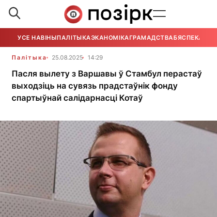
УСЕ НАВІНЫ
ПАЛІТЫКА
ЭКАНОМІКА
ГРАМАДСТВА
БЯСПЕКА
УСЕ
Палітыка
25.08.2025
14:29
Пасля вылету з Варшавы ў Стамбул перастаў
выходзіць на сувязь прадстаўнік фонду
спартыўнай салідарнасці Котаў