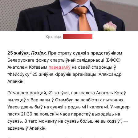
Крыніца:
belinstitute.com
25 жніўня,
Позірк
.
Пра страту сувязі з прадстаўніком
Беларускага фонду спартыўнай салідарнасці (БФСС)
Анатолем Котавым
паведаміў
на сваёй старонцы ў
“Фэйсбуку” 25 жніўня кіраўнік арганізацыі Аляксандр
Апейкін.
“У чацвер раніцай, 21 жніўня, наш калега Анатоль Котаў
вылецеў з Варшавы ў Стамбул па асабістых пытаннях.
Увесь дзень быў на сувязі з роднымі і калегамі. У чацвер
пасля 21:30 па польскім часе перастаў выходзіць на
сувязь. З таго моманту на сувязь больш не выходзіў”, —
адзначыў Апейкін.