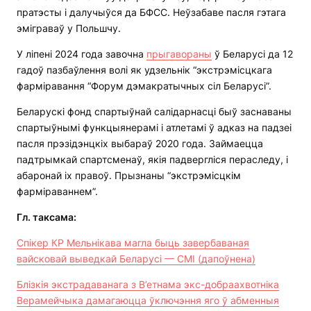
пратэсты і далучыўся да БФСС. Неўзабаве пасля гэтага
эміграваў у Польшчу.
У ліпені 2024 года завочна
прыгавораны
ў Беларусі да 12
гадоў пазбаўлення волі як удзельнік “экстрэмісцкага
фарміравання “Форум дэмакратычных сіл Беларусі”.
Беларускі фонд спартыўнай салідарнасці быў заснаваны
спартыўнымі функцыянерамі і атлетамі ў адказ на падзеі
пасля прэзідэнцкіх выбараў 2020 года. Займаецца
падтрымкай спартсменаў, якія падвергліся пераследу, і
абаронай іх правоў. Прызнаны “экстрэмісцкім
фарміраваннем”.
Гл. таксама:
Спікер КР Мельнікава магла быць завербаваная
вайсковай выведкай Беларусі — СМІ (дапоўнена)
Блізкія экстрадаванага з В’етнама экс-добраахвотніка
Верамейчыка дамагаюцца ўключэння яго ў абменныя