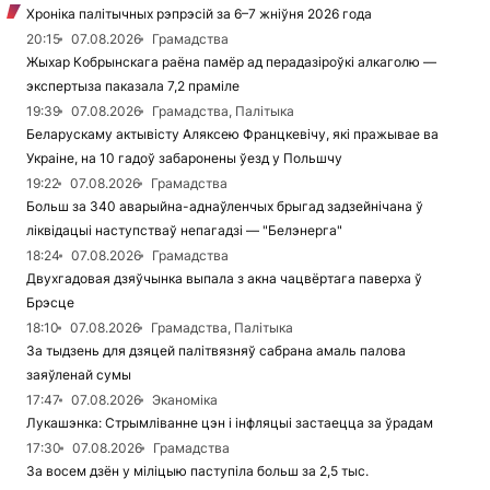
Хроніка палітычных рэпрэсій за 6–7 жніўня 2026 года
20:15
07.08.2026
Грамадства
Жыхар Кобрынскага раёна памёр ад перадазіроўкі алкаголю —
экспертыза паказала 7,2 праміле
19:39
07.08.2026
Грамадства, Палітыка
Беларускаму актывісту Аляксею Францкевічу, які пражывае ва
Украіне, на 10 гадоў забаронены ўезд у Польшчу
19:22
07.08.2026
Грамадства
Больш за 340 аварыйна-аднаўленчых брыгад задзейнічана ў
ліквідацыі наступстваў непагадзі — "Белэнерга"
18:24
07.08.2026
Грамадства
Двухгадовая дзяўчынка выпала з акна чацвёртага паверха ў
Брэсце
18:10
07.08.2026
Грамадства, Палітыка
За тыдзень для дзяцей палітвязняў сабрана амаль палова
заяўленай сумы
17:47
07.08.2026
Эканоміка
Лукашэнка: Стрымліванне цэн і інфляцыі застаецца за ўрадам
17:30
07.08.2026
Грамадства
За восем дзён у міліцыю паступіла больш за 2,5 тыс.