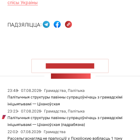
спісы Украіны
ПАДЗЯЛІЦЦА:
ПАКАЗАЦЬ БОЛЬШ
СТУЖКА НАВІН
23:48
07.08.2026
Грамадства, Палітыка
Палітычныя структуры павінны супрацоўнічаць з грамадскімі
ініцыятывамі — Ціханоўская
23:23
07.08.2026
Грамадства, Палітыка
Палітычныя структуры павінны супрацоўнічаць з грамадскімі
ініцыятывамі — Ціханоўская (падрабязна)
22:02
07.08.2026
Грамадства
Рассельгаснагляд не прапусціў у Пскоўскую вобласць 1 тону