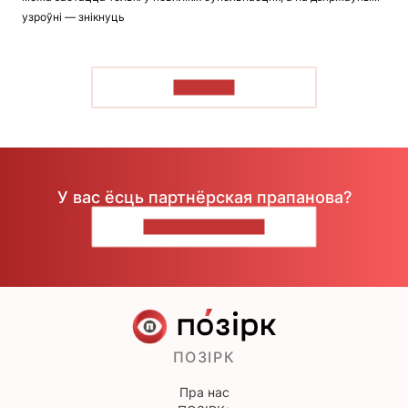
узроўні — знікнуць
ЧЫТАЦЬ
У вас ёсць партнёрская прапанова?
НАПІШЫЦЕ НАМ
ПОЗІРК
Пра нас