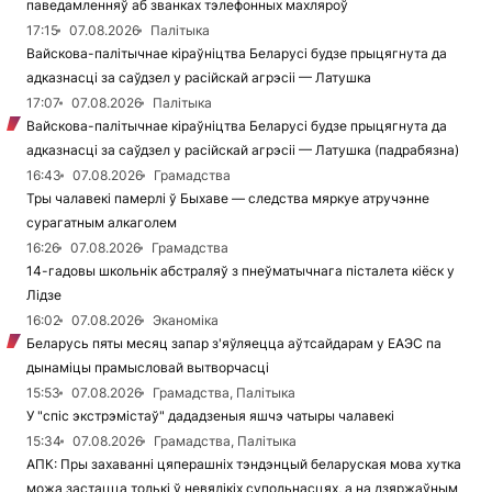
паведамленняў аб званках тэлефонных махляроў
17:15
07.08.2026
Палітыка
Вайскова-палітычнае кіраўніцтва Беларусі будзе прыцягнута да
адказнасці за саўдзел у расійскай агрэсіі — Латушка
17:07
07.08.2026
Палітыка
Вайскова-палітычнае кіраўніцтва Беларусі будзе прыцягнута да
адказнасці за саўдзел у расійскай агрэсіі — Латушка (падрабязна)
16:43
07.08.2026
Грамадства
Тры чалавекі памерлі ў Быхаве — следства мяркуе атручэнне
сурагатным алкаголем
16:26
07.08.2026
Грамадства
14-гадовы школьнік абстраляў з пнеўматычнага пісталета кіёск у
Лідзе
16:02
07.08.2026
Эканоміка
Беларусь пяты месяц запар з'яўляецца аўтсайдарам у ЕАЭС па
дынаміцы прамысловай вытворчасці
15:53
07.08.2026
Грамадства, Палітыка
У "спіс экстрэмістаў" дададзеныя яшчэ чатыры чалавекі
15:34
07.08.2026
Грамадства, Палітыка
АПК: Пры захаванні цяперашніх тэндэнцый беларуская мова хутка
можа застацца толькі ў невялікіх супольнасцях, а на дзяржаўным