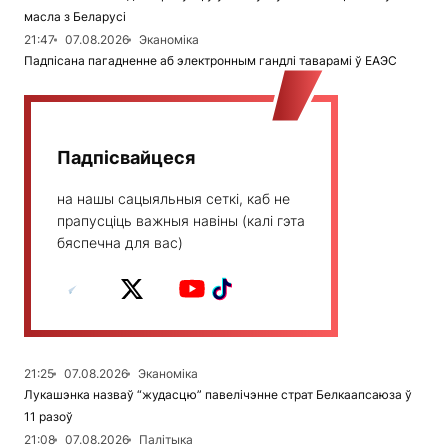
масла з Беларусі
21:47
07.08.2026
Эканоміка
Падпісана пагадненне аб электронным гандлі таварамі ў ЕАЭС
Падпісвайцеся
на нашы сацыяльныя сеткі, каб не
прапусціць важныя навіны (калі гэта
бяспечна для вас)
21:25
07.08.2026
Эканоміка
Лукашэнка назваў “жудасцю” павелічэнне страт Белкаапсаюза ў
11 разоў
21:08
07.08.2026
Палітыка