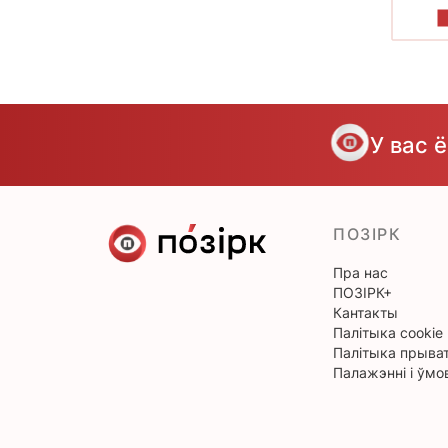
У вас 
ПОЗІРК
Пра нас
ПОЗІРК+
Кантакты
Палітыка cookie
Палітыка прыват
Палажэнні і ўмо