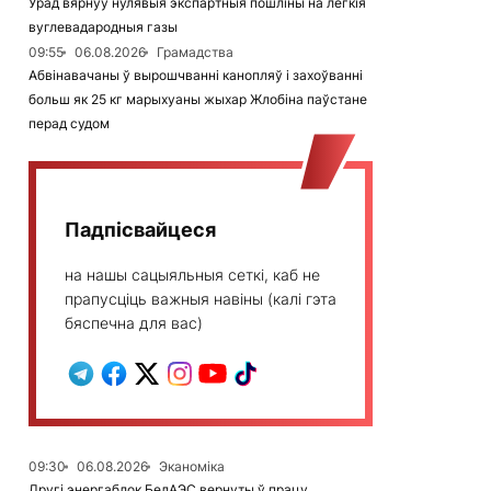
Урад вярнуў нулявыя экспартныя пошліны на лёгкія
вуглевадародныя газы
09:55
06.08.2026
Грамадства
Абвінавачаны ў вырошчванні канопляў і захоўванні
больш як 25 кг марыхуаны жыхар Жлобіна паўстане
перад судом
Падпісвайцеся
на нашы сацыяльныя сеткі, каб не
прапусціць важныя навіны (калі гэта
бяспечна для вас)
09:30
06.08.2026
Эканоміка
Другі энергаблок БелАЭС вернуты ў працу