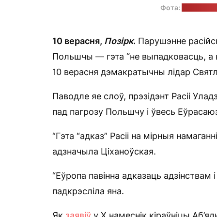
Фота:
прэс-служ
10 верасня,
Позірк
.
Парушэнне расійск
Польшчы — гэта “не выпадковасць, а
10 верасня дэмакратычны лідар Святл
Паводле яе слоў, прэзідэнт Расіі Улад
пад пагрозу Польшчу і ўвесь Еўрасаюз
“Гэта “адказ” Расіі на мірныя намаган
адзначыла Ціханоўская.
“Еўропа павінна адказаць адзінствам і
падкрэсліла яна.
Як
заявіў
у Х намеснік кіраўніцы Аб’яд