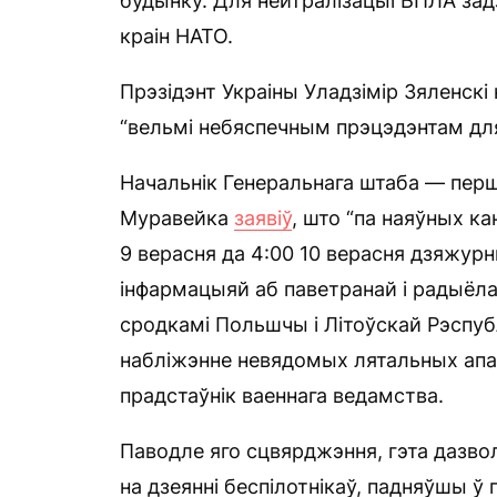
будынку. Для нейтралізацыі БПЛА задз
краін НАТО.
Прэзідэнт Украіны Уладзімір Зяленскі
“вельмі небяспечным прэцэдэнтам дл
Начальнік Генеральнага штаба — перш
Муравейка
заявіў
, што “па наяўных ка
9 верасня да 4:00 10 верасня дзяжурн
інфармацыяй аб паветранай і радыёла
сродкамі Польшчы і Літоўскай Рэспуб
набліжэнне невядомых лятальных апар
прадстаўнік ваеннага ведамства.
Паводле яго сцвярджэння, гэта дазво
на дзеянні беспілотнікаў, падняўшы ў