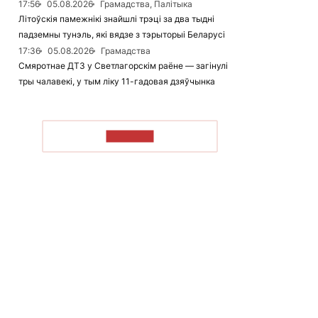
17:56
05.08.2026
Грамадства, Палітыка
Літоўскія памежнікі знайшлі трэці за два тыдні
падземны тунэль, які вядзе з тэрыторыі Беларусі
17:36
05.08.2026
Грамадства
Смяротнае ДТЗ у Светлагорскім раёне — загінулі
тры чалавекі, у тым ліку 11-гадовая дзяўчынка
ЧЫТАЦЬ