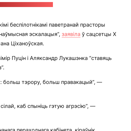
ба Святланы Ціханоўскай
імі беспілотнікамі паветранай прасторы
 наўмысная эскалацыя”,
заявіла
ў сацсетцы Х
ана Ціханоўская.
зімір Пуцін і Аляксандр Лукашэнка “ставяць
”.
ні: больш тэрору, больш правакацый”, —
 сілай, каб спыніць гэтую агрэсію”, —
нанага пераходнага кабінета, кіраўнік