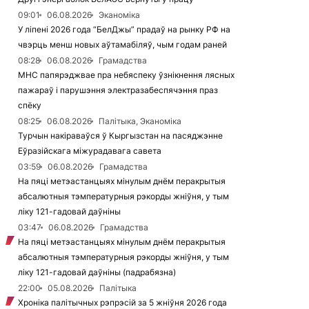
09:01
06.08.2026
Эканоміка
У ліпені 2026 года “БелДжы” прадаў на рынку РФ на
чвэрць менш новых аўтамабіляў, чым годам раней
08:28
06.08.2026
Грамадства
МНС папярэджвае пра небяспеку ўзнікнення лясных
пажараў і парушэння электразабеспячэння праз
спёку
08:25
06.08.2026
Палітыка, Эканоміка
Турчын накіраваўся ў Кыргызстан на пасяджэнне
Еўразійскага міжурадавага савета
03:59
06.08.2026
Грамадства
На пяці метэастанцыях мінулым днём перакрытыя
абсалютныя тэмпературныя рэкорды жніўня, у тым
ліку 121-гадовай даўніны
03:47
06.08.2026
Грамадства
На пяці метэастанцыях мінулым днём перакрытыя
абсалютныя тэмпературныя рэкорды жніўня, у тым
ліку 121-гадовай даўніны (падрабязна)
22:00
05.08.2026
Палітыка
Хроніка палітычных рэпрэсій за 5 жніўня 2026 года