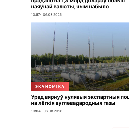
прадало на 1,3 млрд долараў больш
наяўнай валюты, чым набыло
10:57
06.08.2026
ЭКАНОМІКА
Урад вярнуў нулявыя экспартныя по
на лёгкія вуглевадародныя газы
10:04
06.08.2026