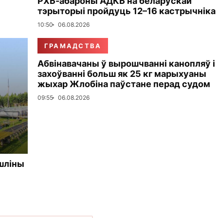
РХБ-абароны АДКБ на беларускай
тэрыторыі пройдуць 12–16 кастрычніка
10:50
06.08.2026
ГРАМАДСТВА
Абвінавачаны ў вырошчванні канопляў і
захоўванні больш як 25 кг марыхуаны
жыхар Жлобіна паўстане перад судом
09:55
06.08.2026
шліны