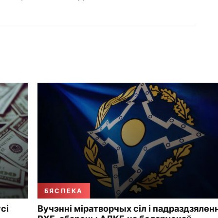
БЯСПЕКА
сі
Вучэнні міратворчых сіл і падраздзялен