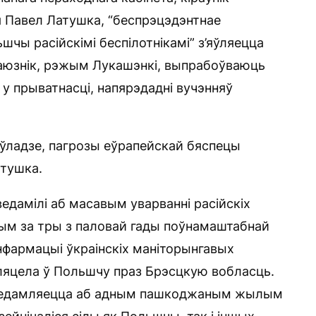
я Павел Латушка, “беспрэцэдэнтнае
чы расійскімі беспілотнікамі” з’яўляецца
 саюзнік, рэжым Лукашэнкі, выпрабоўваюць
у прыватнасці, напярэдадні вучэнняў
ўладзе, пагрозы еўрапейскай бяспецы
атушка.
ведамілі аб масавым уварванні расійскіх
ым за тры з паловай гады поўнамаштабнай
інфармацыі ўкраінскіх маніторынгавых
ыляцела ў Польшчу праз Брэсцкую вобласць.
 Паведамляецца аб адным пашкоджаным жылым