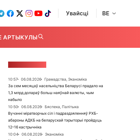
Увайсці
BE
Е АРТЫКУЛЫ
СТУЖКА НАВІН
10:57
06.08.2026
Грамадства, Эканоміка
За сем месяцаў насельніцтва Беларусі прадало на
1,3 млрд долараў больш наяўнай валюты, чым
набыло
10:50
06.08.2026
Бяспека, Палітыка
Вучэнні міратворчых сіл і падраздзяленняў РХБ-
абароны АДКБ на беларускай тэрыторыі пройдуць
12–16 кастрычніка
10:04
06.08.2026
Эканоміка