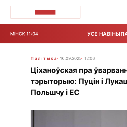
ПОЗІРК+
УСЕ НАВІНЫ
П
МІНСК 11:04
Палітыка
10.09.2025
12:06
Ціханоўская пра ўварван
тэрыторыю: Пуцін і Лука
Польшчу і ЕС