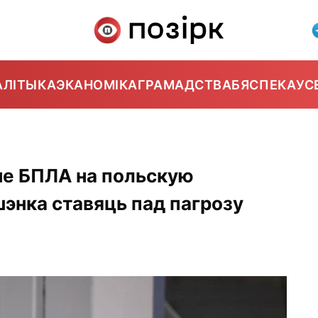
АЛІТЫКА
ЭКАНОМІКА
ГРАМАДСТВА
БЯСПЕКА
УС
не БПЛА на польскую
шэнка ставяць пад пагрозу