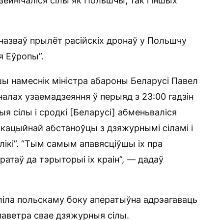
ейнічаліся сілы як Польшчы, так і іншых
 назваў прылёт расійскіх дронаў у Польшчу
я Еўропы”.
ы намеснік міністра абароны Беларусі Павел
налах узаемадзеяння ў перыяд з 23:00 гадзін
ыя сілы і сродкі [Беларусі] абменьваліся
кацыйнай абстаноўцы з дзяжурнымі сіламі і
лікі”. “Тым самым апавясціўшы іх пра
атаў да тэрыторыі іх краін”, — дадаў
ліла польскаму боку аператыўна адрэагаваць
 паветра свае дзяжурныя сілы.