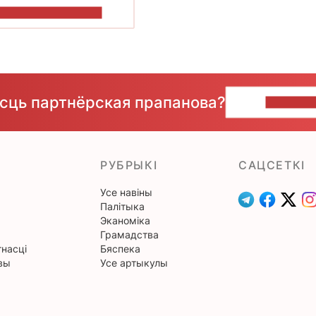
ПАКАЗАЦЬ БОЛЬШ
ёсць партнёрская прапанова?
НАПІШЫ
РУБРЫКІ
САЦСЕТКІ
Усе навіны
Палітыка
Эканоміка
Грамадства
насці
Бяспека
вы
Усе артыкулы