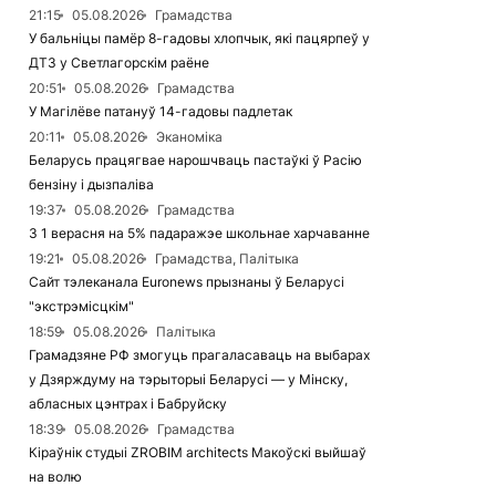
21:15
05.08.2026
Грамадства
У бальніцы памёр 8-гадовы хлопчык, які пацярпеў у
ДТЗ у Светлагорскім раёне
20:51
05.08.2026
Грамадства
У Магілёве патануў 14-гадовы падлетак
20:11
05.08.2026
Эканоміка
Беларусь працягвае нарошчваць пастаўкі ў Расію
бензіну і дызпаліва
19:37
05.08.2026
Грамадства
З 1 верасня на 5% падаражэе школьнае харчаванне
19:21
05.08.2026
Грамадства, Палітыка
Сайт тэлеканала Euronews прызнаны ў Беларусі
"экстрэмісцкім"
18:59
05.08.2026
Палітыка
Грамадзяне РФ змогуць прагаласаваць на выбарах
у Дзярждуму на тэрыторыі Беларусі — у Мінску,
абласных цэнтрах і Бабруйску
18:39
05.08.2026
Грамадства
Кіраўнік студыі ZROBIM architects Макоўскі выйшаў
на волю