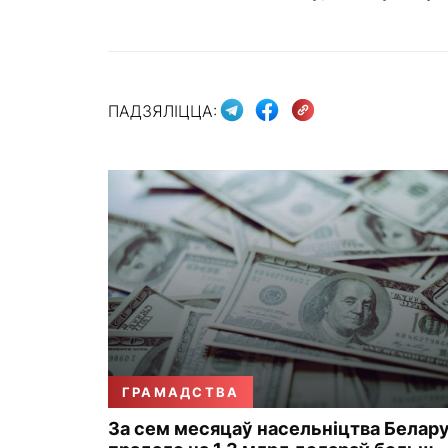
ПАДЗЯЛІЦЦА:
ГРАМАДСТВА
За сем месяцаў насельніцтва Белару