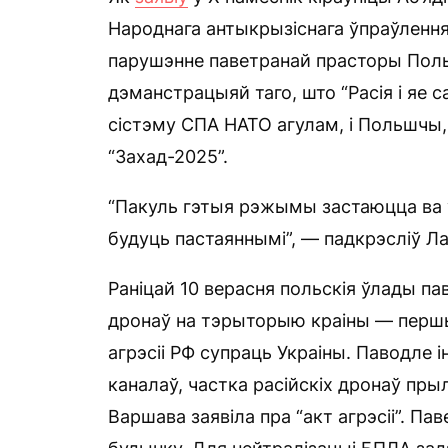
Народнага антыкрызіснага ўпраўленн
парушэнне паветранай прасторы Польш
дэманстрацыяй таго, што “Расія і яе
сістэму СПА НАТО агулам, і Польшчы, 
“Захад-2025”.
“Пакуль гэтыя рэжымы застаюцца ва 
будуць пастаяннымі”, — падкрэсліў Л
Раніцай 10 верасня польскія ўлады па
дронаў на тэрыторыю краіны — перш
агрэсіі РФ супраць Украіны. Паводле 
каналаў, частка расійскіх дронаў пр
Варшава заявіла пра “акт агрэсіі”.