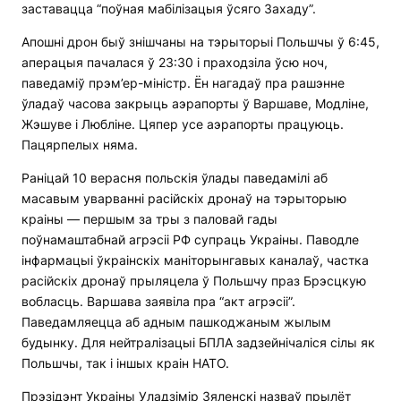
заставацца “поўная мабілізацыя ўсяго Захаду”.
Апошні дрон быў знішчаны на тэрыторыі Польшчы ў 6:45,
аперацыя пачалася ў 23:30 і праходзіла ўсю ноч,
паведаміў прэм’ер-міністр. Ён нагадаў пра рашэнне
ўладаў часова закрыць аэрапорты ў Варшаве, Модліне,
Жэшуве і Любліне. Цяпер усе аэрапорты працуюць.
Пацярпелых няма.
Раніцай 10 верасня польскія ўлады паведамілі аб
масавым уварванні расійскіх дронаў на тэрыторыю
краіны — першым за тры з паловай гады
поўнамаштабнай агрэсіі РФ супраць Украіны. Паводле
інфармацыі ўкраінскіх маніторынгавых каналаў, частка
расійскіх дронаў прыляцела ў Польшчу праз Брэсцкую
вобласць. Варшава заявіла пра “акт агрэсіі”.
Паведамляецца аб адным пашкоджаным жылым
будынку. Для нейтралізацыі БПЛА задзейнічаліся сілы як
Польшчы, так і іншых краін НАТО.
Прэзідэнт Украіны Уладзімір Зяленскі назваў прылёт