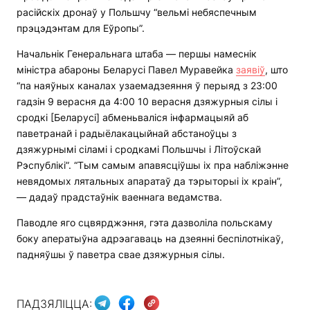
расійскіх дронаў у Польшчу “вельмі небяспечным
прэцэдэнтам для Еўропы”.
Начальнік Генеральнага штаба — першы намеснік
міністра абароны Беларусі Павел Муравейка
заявіў
, што
“па наяўных каналах узаемадзеяння ў перыяд з 23:00
гадзін 9 верасня да 4:00 10 верасня дзяжурныя сілы і
сродкі [Беларусі] абменьваліся інфармацыяй аб
паветранай і радыёлакацыйнай абстаноўцы з
дзяжурнымі сіламі і сродкамі Польшчы і Літоўскай
Рэспублікі”. “Тым самым апавясціўшы іх пра набліжэнне
невядомых лятальных апаратаў да тэрыторыі іх краін”,
— дадаў прадстаўнік ваеннага ведамства.
Паводле яго сцвярджэння, гэта дазволіла польскаму
боку аператыўна адрэагаваць на дзеянні беспілотнікаў,
падняўшы ў паветра свае дзяжурныя сілы.
ПАДЗЯЛІЦЦА: