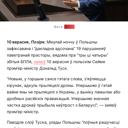
Фота:
gov.pl
10 верасня,
Позірк
.
Мінулай ноччу ў Польшчы
зафіксавана і “дакладна адсочана” 19 парушэнняў
паветранай прасторы, вядома пра “тры ці чатыры”
збітыя БПЛА,
заявіў
10 верасня ў польскім Сейме
прэм’ер-міністр Дональд Туск.
“Новым, у горшым сэнсе гэтага слова, з’яўляецца
кірунак, адкуль прыляцелі дроны. Упершыню ў гэтай
вайне яны не прыляцелі з Украіны, у выніку памылак або
дробных расійскіх правакацый. Упершыню значная
частка дронаў прыбыла наўпрост з Беларусі”, — заявіў
прэм’ер-міністр.
Паводле слоў Туска, улады Польшчы “поўныя рашучасці