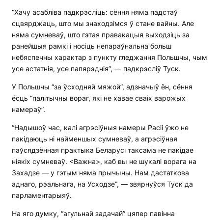
“Хачу асабліва падкрэсліць: сёння няма падстаў
сцвярджаць, што мы знаходзімся ў стане вайны. Але
няма сумневаў, што гэтая правакацыя выходзіць за
ранейшыя рамкі і носіць непараўнальна больш
небяспечны характар з пункту гледжання Польшчы, чым
усе астатнія, усе папярэднія”, — падкрэсліў Туск.
У Польшчы “за ўсходняй мяжой”, адзначыў ён, сёння
ёсць “палітычны вораг, які не хавае сваіх варожых
намераў”.
“Надышоў час, калі агрэсіўныя намеры Расіі ўжо не
пакідаюць ні найменшых сумневаў, а агрэсіўная
паўсядзённая практыка Беларусі таксама не пакідае
ніякіх сумневаў. <Важна>, каб вы не шукалі ворага на
Захадзе — у гэтым няма прычыны. Нам дастаткова
аднаго, рэальнага, на Усходзе”, — звярнуўся Туск да
парламентарыяў.
На яго думку, “агульнай задачай” цяпер павінна