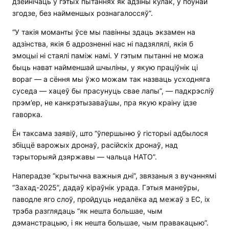
дзейнічаць у гэтых пытаннях як адзіны кулак, у поўнай
згодзе, без найменшых рознагалоссяў”.
“У такія моманты ўсе мы павінны здаць экзамен на
адзінства, якія б адрозненні нас ні падзялялі, якія б
эмоцыі ні стаялі паміж намі. У гэтым пытанні не можа
быць нават найменшай шчыліны, у якую праціўнік ці
вораг — а сёння мы ўжо можам так назваць усходняга
суседа — хацеў бы прасунуць свае лапы”, — падкрэсліў
прэм’ер, не канкрэтызаваўшы, пра якую краіну ідзе
гаворка.
Ён таксама заявіў, што “ўпершыню ў гісторыі адбылося
збіццё варожых дронаў, расійскіх дронаў, над
тэрыторыяй дзяржавы — чальца НАТО”.
Наперадзе “крытычна важныя дні”, звязаныя з вучэннямі
“Захад-2025”, дадаў кіраўнік урада. Гэтыя манеўры,
паводле яго слоў, пройдуць недалёка ад межаў з ЕС, іх
трэба разглядаць “як нешта большае, чым
дэманстрацыю, і як нешта большае, чым правакацыю”.