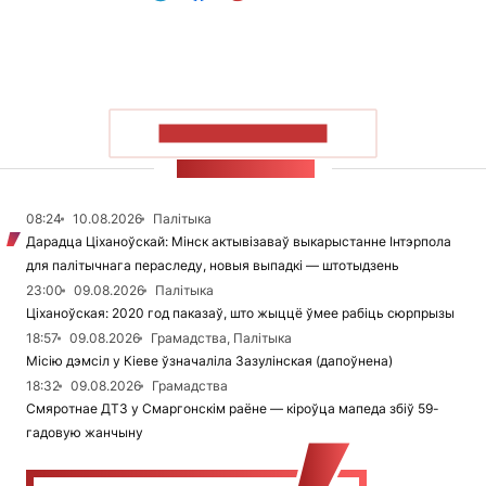
ПАКАЗАЦЬ БОЛЬШ
СТУЖКА НАВІН
08:24
10.08.2026
Палітыка
Дарадца Ціханоўскай: Мінск актывізаваў выкарыстанне Інтэрпола
для палітычнага пераследу, новыя выпадкі — штотыдзень
23:00
09.08.2026
Палітыка
Ціханоўская: 2020 год паказаў, што жыццё ўмее рабіць сюрпрызы
18:57
09.08.2026
Грамадства, Палітыка
Місію дэмсіл у Кіеве ўзначаліла Зазулінская (дапоўнена)
18:32
09.08.2026
Грамадства
Смяротнае ДТЗ у Смаргонскім раёне — кіроўца мапеда збіў 59-
гадовую жанчыну