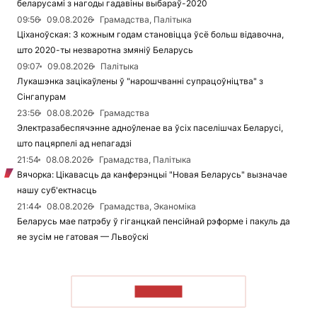
беларусамі з нагоды гадавіны выбараў-2020
09:56
09.08.2026
Грамадства, Палітыка
Ціханоўская: З кожным годам становіцца ўсё больш відавочна,
што 2020-ты незваротна змяніў Беларусь
09:07
09.08.2026
Палітыка
Лукашэнка зацікаўлены ў "нарошчванні супрацоўніцтва" з
Сінгапурам
23:56
08.08.2026
Грамадства
Электразабеспячэнне адноўленае ва ўсіх паселішчах Беларусі,
што пацярпелі ад непагадзі
21:54
08.08.2026
Грамадства, Палітыка
Вячорка: Цікавасць да канферэнцыі "Новая Беларусь" вызначае
нашу суб'ектнасць
21:44
08.08.2026
Грамадства, Эканоміка
Беларусь мае патрэбу ў гіганцкай пенсійнай рэформе і пакуль да
яе зусім не гатовая — Львоўскі
ЧЫТАЦЬ