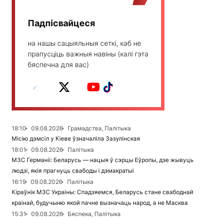
Падпісвайцеся
на нашы сацыяльныя сеткі, каб не
прапусціць важныя навіны (калі гэта
бяспечна для вас)
18:10
09.08.2026
Грамадства, Палітыка
Місію дэмсіл у Кіеве ўзначаліла Зазулінская
18:01
09.08.2026
Палітыка
МЗС Германіі: Беларусь — нацыя ў сэрцы Еўропы, дзе жывуць
людзі, якія прагнуць свабоды і дэмакратыі
16:19
09.08.2026
Палітыка
Кіраўнік МЗС Украіны: Спадзяемся, Беларусь стане свабоднай
краінай, будучыню якой пачне вызначаць народ, а не Масква
15:31
09.08.2026
Бяспека, Палітыка