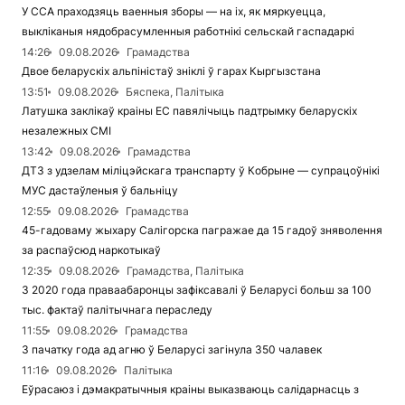
У ССА праходзяць ваенныя зборы — на іх, як мяркуецца,
выкліканыя нядобрасумленныя работнікі сельскай гаспадаркі
14:26
09.08.2026
Грамадства
Двое беларускіх альпіністаў зніклі ў гарах Кыргызстана
13:51
09.08.2026
Бяспека, Палітыка
Латушка заклікаў краіны ЕС павялічыць падтрымку беларускіх
незалежных СМІ
13:42
09.08.2026
Грамадства
ДТЗ з удзелам міліцэйскага транспарту ў Кобрыне — супрацоўнікі
МУС дастаўленыя ў бальніцу
12:55
09.08.2026
Грамадства
45-гадоваму жыхару Салігорска пагражае да 15 гадоў зняволення
за распаўсюд наркотыкаў
12:35
09.08.2026
Грамадства, Палітыка
З 2020 года праваабаронцы зафіксавалі ў Беларусі больш за 100
тыс. фактаў палітычнага пераследу
11:55
09.08.2026
Грамадства
З пачатку года ад агню ў Беларусі загінула 350 чалавек
11:16
09.08.2026
Палітыка
Еўрасаюз і дэмакратычныя краіны выказваюць салідарнасць з