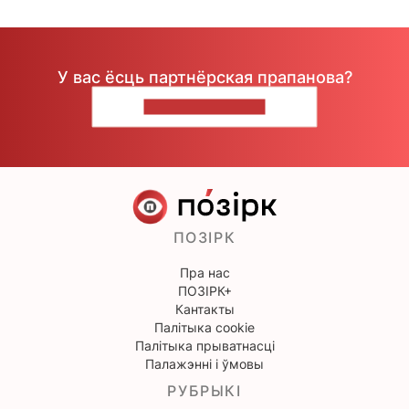
У вас ёсць партнёрская прапанова?
НАПІШЫЦЕ НАМ
ПОЗІРК
Пра нас
ПОЗІРК+
Кантакты
Палітыка cookie
Палітыка прыватнасці
Палажэнні і ўмовы
РУБРЫКІ