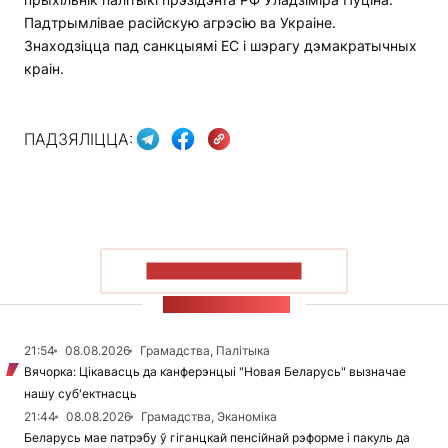
Падтрымлівае расійскую агрэсію ва Украіне.
Знаходзіцца пад санкцыямі ЕС і шэрагу дэмакратычных
краін.
ПАДЗЯЛІЦЦА:
ПАКАЗАЦЬ БОЛЬШ
СТУЖКА НАВІН
21:54
08.08.2026
Грамадства, Палітыка
Вячорка: Цікавасць да канферэнцыі "Новая Беларусь" вызначае
нашу суб'ектнасць
21:44
08.08.2026
Грамадства, Эканоміка
Беларусь мае патрэбу ў гіганцкай пенсійнай рэформе і пакуль да