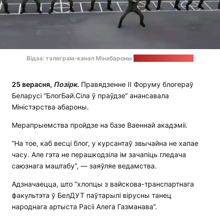
Відэа: тэлеграм-канал Мінабароны
Стоп-кадр: “Позірк”
25 верасня,
Позірк
.
Правядзенне II Форуму блогераў
Беларусі “БлогБай.Сіла ў праўдзе” анансавала
Міністэрства абароны.
Мерапрыемства пройдзе на базе Ваеннай акадэміі.
“На тое, каб весці блог, у курсантаў звычайна не хапае
часу. Але гэта не перашкодзіла ім зачапіць гледача
саюзнага маштабу”, — заяўляе ведамства.
Адзначаецца, што “хлопцы з вайскова-транспартнага
факультэта ў БелДУТ паўтарылі вірусны танец
народнага артыста Расіі Алега Газманава”.