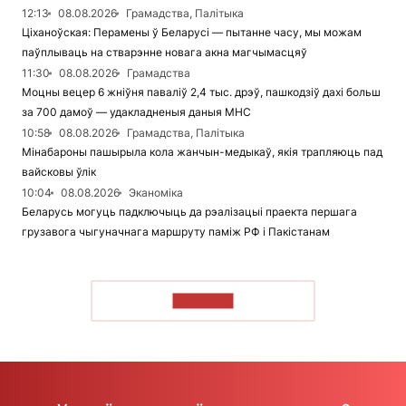
12:13
08.08.2026
Грамадства, Палітыка
Ціханоўская: Перамены ў Беларусі — пытанне часу, мы можам
паўплываць на стварэнне новага акна магчымасцяў
11:30
08.08.2026
Грамадства
Моцны вецер 6 жніўня паваліў 2,4 тыс. дрэў, пашкодзіў дахі больш
за 700 дамоў — удакладненыя даныя МНС
10:58
08.08.2026
Грамадства, Палітыка
Мінабароны пашырыла кола жанчын-медыкаў, якія трапляюць пад
вайсковы ўлік
10:04
08.08.2026
Эканоміка
Беларусь могуць падключыць да рэалізацыі праекта першага
грузавога чыгуначнага маршруту паміж РФ і Пакістанам
ЧЫТАЦЬ