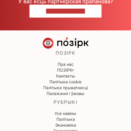
У вас ёсць партнёрская прапанова?
НАПІШЫЦЕ НАМ
ПОЗІРК
Пра нас
ПОЗІРК+
Кантакты
Палітыка cookie
Палітыка прыватнасці
Палажэнні і ўмовы
РУБРЫКІ
Усе навіны
Палітыка
Эканоміка
Грамадства