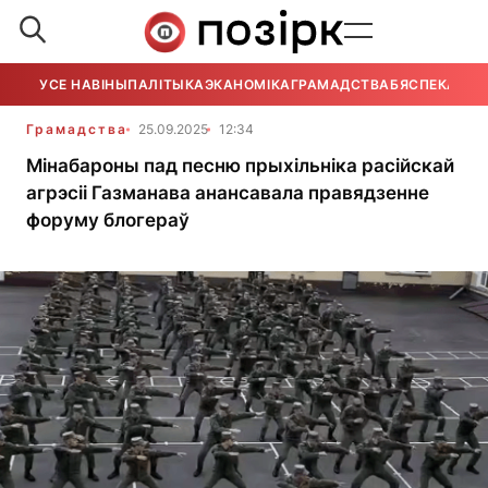
УСЕ НАВІНЫ
ПАЛІТЫКА
ЭКАНОМІКА
ГРАМАДСТВА
БЯСПЕКА
УСЕ
Грамадства
25.09.2025
12:34
Мінабароны пад песню прыхільніка расійскай
агрэсіі Газманава анансавала правядзенне
форуму блогераў