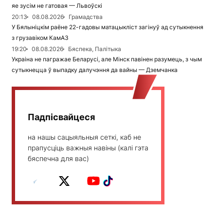
яе зусім не гатовая — Львоўскі
20:13
08.08.2026
Грамадства
У Бялыніцкім раёне 22-гадовы матацыкліст загінуў ад сутыкнення
з грузавіком КамАЗ
19:20
08.08.2026
Бяспека, Палітыка
Украіна не пагражае Беларусі, але Мінск павінен разумець, з чым
сутыкнецца ў выпадку далучэння да вайны — Дземчанка
Падпісвайцеся
на нашы сацыяльныя сеткі, каб не
прапусціць важныя навіны (калі гэта
бяспечна для вас)