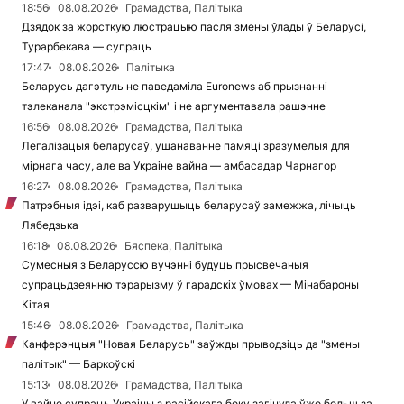
18:56
08.08.2026
Грамадства, Палітыка
Дзядок за жорсткую люстрацыю пасля змены ўлады ў Беларусі,
Турарбекава — супраць
17:47
08.08.2026
Палітыка
Беларусь дагэтуль не паведаміла Euronews аб прызнанні
тэлеканала "экстрэмісцкім" і не аргументавала рашэнне
16:56
08.08.2026
Грамадства, Палітыка
Легалізацыя беларусаў, ушанаванне памяці зразумелыя для
мірнага часу, але ва Украіне вайна — амбасадар Чарнагор
16:27
08.08.2026
Грамадства, Палітыка
Патрэбныя ідэі, каб разварушыць беларусаў замежжа, лічыць
Лябедзька
16:18
08.08.2026
Бяспека, Палітыка
Сумесныя з Беларуссю вучэнні будуць прысвечаныя
супрацьдзеянню тэрарызму ў гарадскіх ўмовах — Мінабароны
Кітая
15:46
08.08.2026
Грамадства, Палітыка
Канферэнцыя "Новая Беларусь" заўжды прыводзіць да "змены
палітык" — Баркоўскі
15:13
08.08.2026
Грамадства, Палітыка
У вайне супраць Украіны з расійскага боку загінула ўжо больш за