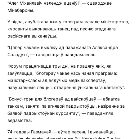
“Алег Міхайлавіч чэлендж ацаніў!” — сцвярджае
Мінабароны.
У відэа, апублікаваным у тэлеграм-канале міністэрства,
курсанты выконваюць танец пад песню згаданага
расійскага выканаўцы.
“Цяпер чакаем выкліку ад паважанага Аляксандра
Саладухі”, — гаворыцца ў паведамленні.
Форум працягнецца тры дні, на працягу якіх, як
заяўляецца, “блогераў чакае насычаная праграма:
майстар-класы ад вядучых медыяэкспертаў,
навучальныя лекцыі, стварэнне ўнікальнага кантэнту”.
“Бонус-трэк для блогераў ад вайскоўцаў — абкатка
танкам, заняткі па агнявой падрыхтоўцы, назіранне за
баявой падрыхтоўкай курсантаў”, — паведамляе
ведамства.
74-гадовы Газманаў — аўтар песень і выканаўца,
прыхільнік палітыкі прэзідэнта РФ Уладзіміра Пуціна.