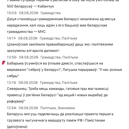
500 беларусаў — Кабанчук
15:03
08.08.2026
Грамадства
Дзіця становіцца грамадзянінам Беларусі незалежна ад месца
нараджэння, калі хоць адзін з яго бацькоў мае беларускае
грамадзянства — МУС
14:11
08.08.2026
Грамадства, Палітыка
Ціханоўская заклікала праваабаронцаў даць экс-палітвязням
зразумелы алгарытм дапамогі
13:50
08.08.2026
Грамадства, Палітыка
Бабарыка ўсумніўся ва ўплыве дэмсіл, спаслаўшыся на
меркаванні "сяброў у Беларусі", Латушка парыраваў: "У нас розныя
сябры"
13:15
08.08.2026
Грамадства, Палітыка
Севярынец: Трэба мець каманды, гатовыя пры магчымасці
правесці ў рэгіёнах Беларусі "ад акцый і новых вырабаў да
рэформаў"
12:54
08.08.2026
Палітыка, Эканоміка
Беларусь могуць падключыць да рэалізацыі праекта першага
грузавога чыгуначнага маршруту паміж РФ і Пакістанам
(дапоўнена)