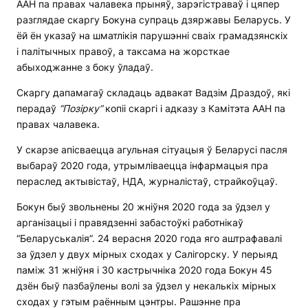
ААН па правах чалавека прыняў, зарэгістраваў і цяпер
разглядае скаргу Бокуна супраць дзяржавы Беларусь. У
ёй ён указаў на шматлікія парушэнні сваіх грамадзянскіх
і палітычных правоў, а таксама на жорсткае
абыходжанне з боку ўладаў.
Скаргу дапамагаў складаць адвакат Вадзім Драздоў, які
перадаў
“Позірку”
копіі скаргі і адказу з Камітэта ААН па
правах чалавека.
У скарзе апісваецца агульная сітуацыя ў Беларусі пасля
выбараў 2020 года, утрымліваецца інфармацыя пра
пераслед актывістаў, НДА, журналістаў, страйкоўцаў.
Бокун быў звольнены 20 жніўня 2020 года за ўдзел у
арганізацыі і правядзенні забастоўкі работнікаў
“Беларуськалія”. 24 верасня 2020 года яго аштрафавалі
за ўдзел у двух мірных сходах у Салігорску. У перыяд
паміж 31 жніўня і 30 кастрычніка 2020 года Бокун 45
дзён быў пазбаўлены волі за ўдзел у некалькіх мірных
сходах у гэтым раённым цэнтры. Рашэнне пра