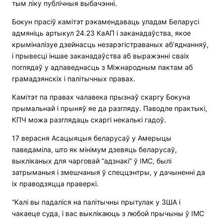
тым ліку публічныя выбачэнні.
Бокун прасіў камітэт рэкамендаваць уладам Беларусі
адмяніць артыкул 24.23 КаАП і заканадаўства, якое
крыміналізуе дзейнасць незарэгістраваных аб’яднанняў,
і прывесці іншае заканадаўства аб выражэнні сваіх
поглядаў у адпаведнасць з Міжнародным пактам аб
грамадзянскіх і палітычных правах.
Камітэт па правах чалавека прызнаў скаргу Бокуна
прымальнай і прыняў яе да разгляду. Паводле практыкі,
КПЧ можа разглядаць скаргі некалькі гадоў.
17 верасня Асацыяцыя беларусаў у Амерыцы
паведаміла, што як мінімум дзевяць беларусаў,
выкліканых для чарговай “адзнакі” ў ІМС, былі
затрыманыя і змешчаныя ў спеццэнтры, у дачыненні да
іх праводзяцца праверкі.
“Калі вы падаліся на палітычны прытулак у ЗША і
чакаеце суда, і вас выклікаюць з любой прычыны ў ІМС