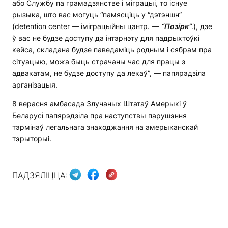
або Службу па грамадзянстве і міграцыі, то існуе
рызыка, што вас могуць “памясціць у “дэтэншн”
(detention center — іміграцыйны цэнтр. —
“Позірк”
.), дзе
ў вас не будзе доступу да інтэрнэту для падрыхтоўкі
кейса, складана будзе паведаміць родным і сябрам пра
сітуацыю, можа быць страчаны час для працы з
адвакатам, не будзе доступу да лекаў”, — папярэдзіла
арганізацыя.
8 верасня амбасада Злучаных Штатаў Амерыкі ў
Беларусі папярэдзіла пра наступствы парушэння
тэрмінаў легальнага знаходжання на амерыканскай
тэрыторыі.
ПАДЗЯЛІЦЦА: