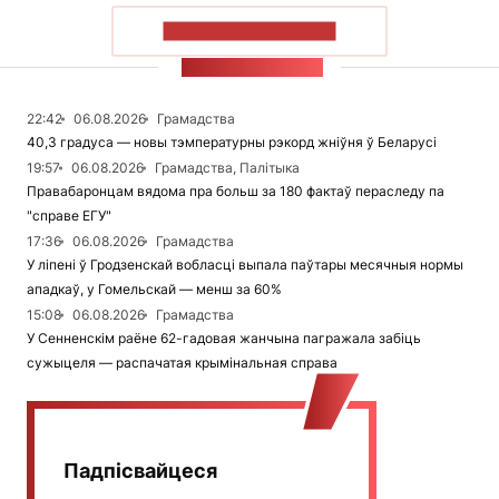
ПАКАЗАЦЬ БОЛЬШ
СТУЖКА НАВІН
22:42
06.08.2026
Грамадства
40,3 градуса — новы тэмпературны рэкорд жніўня ў Беларусі
19:57
06.08.2026
Грамадства, Палітыка
Правабаронцам вядома пра больш за 180 фактаў пераследу па
"справе ЕГУ"
17:36
06.08.2026
Грамадства
У ліпені ў Гродзенскай вобласці выпала паўтары месячныя нормы
ападкаў, у Гомельскай — менш за 60%
15:08
06.08.2026
Грамадства
У Сенненскім раёне 62-гадовая жанчына пагражала забіць
сужыцеля — распачатая крымінальная справа
Падпісвайцеся