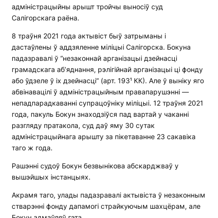
адміністрацыйны арышт тройчы выносіў суд
Салігорскага раёна.
8 траўня 2021 года актывіст быў затрыманы і
дастаўлены ў аддзяленне міліцыі Салігорска. Бокуна
падазравалі ў “незаконнай арганізацыі дзейнасці
грамадскага аб’яднання, рэлігійнай арганізацыі ці фонду
або ўдзеле ў іх дзейнасці” (арт. 193¹ КК). Але ў выніку яго
абвінавацілі ў адміністрацыйным правапарушэнні —
непадпарадкаванні супрацоўніку міліцыі. 12 траўня 2021
года, пакуль Бокун знаходзіўся пад вартай у чаканні
разгляду пратакола, суд даў яму 30 сутак
адміністрацыйнага арышту за пікетаванне 23 сакавіка
таго ж года.
Рашэнні судоў Бокун безвынікова абскарджваў у
вышэйшых інстанцыях.
Акрамя таго, улады падазравалі актывіста ў незаконным
стварэнні фонду дапамогі страйкуючым шахцёрам, але
Бокун адмаўляў гэта.