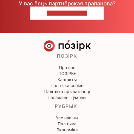
У вас ёсць партнёрская прапанова?
НАПІШЫЦЕ НАМ
ПОЗІРК
Пра нас
ПОЗІРК+
Кантакты
Палітыка cookie
Палітыка прыватнасці
Палажэнні і ўмовы
РУБРЫКІ
Усе навіны
Палітыка
Эканоміка