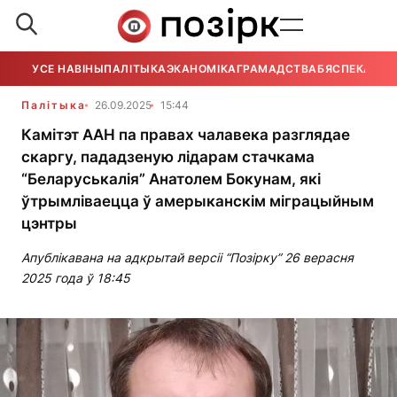
УСЕ НАВІНЫ
ПАЛІТЫКА
ЭКАНОМІКА
ГРАМАДСТВА
БЯСПЕКА
УСЕ
Палітыка
26.09.2025
15:44
Камітэт ААН па правах чалавека разглядае
скаргу, пададзеную лідарам стачкама
“Беларуськалія” Анатолем Бокунам, які
ўтрымліваецца ў амерыканскім міграцыйным
цэнтры
Апублікавана на адкрытай версіі “Позірку” 26 верасня
2025 года ў 18:45