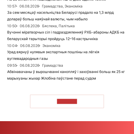
10:57
06.08.2026
Грамадства, Эканоміка
За сем месяцаў насельніцтва Беларусі прадало на 1,3 млрд
долараў больш наяўнай валюты, чым набыло
10:50
06.08.2026
Бяспека, Палітыка
Вучэнні міратворчых сіл і падраздзяленняў РХБ-абароны АДКБ на
беларускай тэрыторыі пройдуць 12–16 кастрычніка
10:04
06.08.2026
Эканоміка
Урад вярнуў нулявыя экспартныя пошліны на лёгкія
вуглевадародныя газы
09:55
06.08.2026
Грамадства
Абвінавачаны ў вырошчванні канопляў і захоўванні больш як 25 кг
марыхуаны жыхар Жлобіна паўстане перад судом
ЧЫТАЦЬ