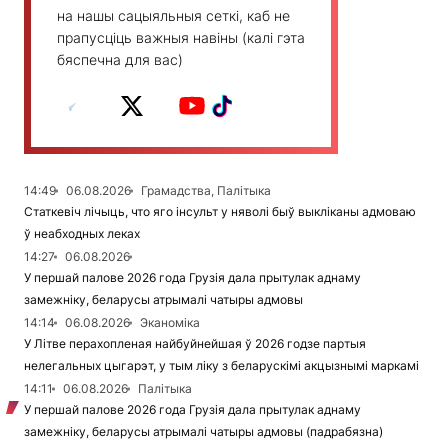
на нашы сацыяльныя сеткі, каб не
прапусціць важныя навіны (калі гэта
бяспечна для вас)
14:49
06.08.2026
Грамадства, Палітыка
Статкевіч лічыць, что яго інсульт у няволі быў выкліканы адмоваю
ў неабходных леках
14:27
06.08.2026
У першай палове 2026 года Грузія дала прытулак аднаму
замежніку, беларусы атрымалі чатыры адмовы
14:14
06.08.2026
Эканоміка
У Літве перахопленая найбуйнейшая ў 2026 годзе партыя
нелегальных цыгарэт, у тым ліку з беларускімі акцызнымі маркамі
14:11
06.08.2026
Палітыка
У першай палове 2026 года Грузія дала прытулак аднаму
замежніку, беларусы атрымалі чатыры адмовы (падрабязна)