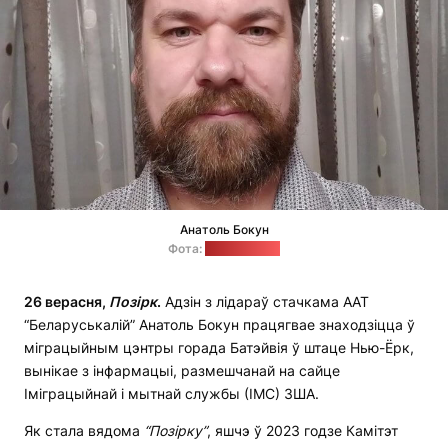
Анатоль Бокун
Фота:
"ВКонтакте"
26 верасня,
Позірк
.
Адзін з лідараў стачкама ААТ
“Беларуськалій” Анатоль Бокун працягвае знаходзіцца ў
міграцыйным цэнтры горада Батэйвія ў штаце Нью-Ёрк,
вынікае з інфармацыі, размешчанай на сайце
Іміграцыйнай і мытнай службы (ІМС) ЗША.
Як стала вядома
“Позірку”
, яшчэ ў 2023 годзе Камітэт