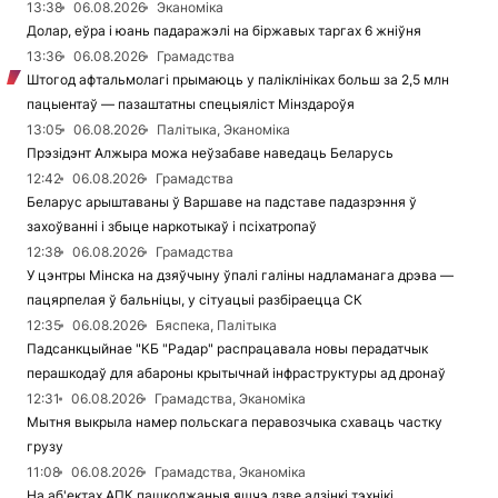
13:38
06.08.2026
Эканоміка
Долар, еўра і юань падаражэлі на біржавых таргах 6 жніўня
13:36
06.08.2026
Грамадства
Штогод афтальмолагі прымаюць у паліклініках больш за 2,5 млн
пацыентаў — пазаштатны спецыяліст Мінздароўя
13:05
06.08.2026
Палітыка, Эканоміка
Прэзідэнт Алжыра можа неўзабаве наведаць Беларусь
12:42
06.08.2026
Грамадства
Беларус арыштаваны ў Варшаве на падставе падазрэння ў
захоўванні і збыце наркотыкаў і псіхатропаў
12:38
06.08.2026
Грамадства
У цэнтры Мінска на дзяўчыну ўпалі галіны надламанага дрэва —
пацярпелая ў бальніцы, у сітуацыі разбіраецца СК
12:35
06.08.2026
Бяспека, Палітыка
Падсанкцыйнае "КБ "Радар" распрацавала новы перадатчык
перашкодаў для абароны крытычнай інфраструктуры ад дронаў
12:31
06.08.2026
Грамадства, Эканоміка
Мытня выкрыла намер польскага перавозчыка схаваць частку
грузу
11:08
06.08.2026
Грамадства, Эканоміка
На аб'ектах АПК пашкоджаныя яшчэ дзве адзінкі тэхнікі