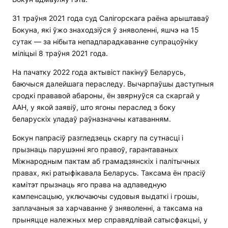
31 траўня 2021 года суд Салігорскага раёна арыштаваў
Бокуна, які ўжо знаходзіўся ў зняволенні, яшчэ на 15
сутак — за нібыта непадпарадкаванне супрацоўніку
міліцыі 8 траўня 2021 года.
На пачатку 2022 года актывіст пакінуў Беларусь,
баючыся далейшага пераследу. Вычарпаўшы даступныя
сродкі прававой абароны, ён звярнуўся са скаргай у
ААН, у якой заявіў, што ягоны пераслед з боку
беларускіх уладаў раўназначны катаванням.
Бокун папрасіў разгледзець скаргу па сутнасці і
прызнаць парушэнні яго правоў, гарантаваных
Міжнародным пактам аб грамадзянскіх і палітычных
правах, які ратыфікавала Беларусь. Таксама ён прасіў
камітэт прызнаць яго права на адпаведную
кампенсацыю, уключаючы судовыя выдаткі і грошы,
заплачаныя за харчаванне ў зняволенні, а таксама на
прыняцце належных мер справядлівай сатысфакцыі, у