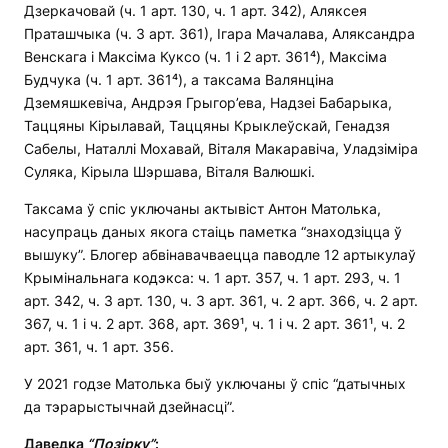
Дзеркачовай (ч. 1 арт. 130, ч. 1 арт. 342), Аляксея
Праташчыка (ч. 3 арт. 361), Ігара Мачалава, Аляксандра
Венскага і Максіма Куксо (ч. 1 і 2 арт. 361⁴), Максіма
Будчука (ч. 1 арт. 361⁴), а таксама Валянціна
Дземяшкевіча, Андрэя Грыгор’ева, Надзеі Бабарыка,
Таццяны Кірылавай, Таццяны Крыклеўскай, Генадзя
Сабелы, Наталлі Мохавай, Віталя Макаравіча, Уладзіміра
Суляка, Кірыла Шэршава, Віталя Валюшкі.
Таксама ў спіс уключаны актывіст Антон Матолька,
насупраць даных якога стаіць паметка “знаходзіцца ў
вышуку”. Блогер абвінавачваецца паводле 12 артыкулаў
Крымінальнага кодэкса: ч. 1 арт. 357, ч. 1 арт. 293, ч. 1
арт. 342, ч. 3 арт. 130, ч. 3 арт. 361, ч. 2 арт. 366, ч. 2 арт.
367, ч. 1 і ч. 2 арт. 368, арт. 369¹, ч. 1 і ч. 2 арт. 361¹, ч. 2
арт. 361, ч. 1 арт. 356.
У 2021 годзе Матолька быў уключаны ў спіс “датычных
да тэрарыстычнай дзейнасці”.
Даведка
“Позірку”
: