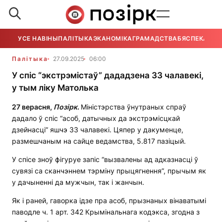
УСЕ НАВІНЫ
ПАЛІТЫКА
ЭКАНОМІКА
ГРАМАДСТВА
БЯСПЕКА
УСЕ
Палітыка
27.09.2025
06:00
У спіс “экстрэмістаў” дададзена 33 чалавекі,
у тым ліку Матолька
27 верасня,
Позірк
.
Міністэрства ўнутраных спраў
дадало ў спіс “асоб, датычных да экстрэмісцкай
дзейнасці” яшчэ 33 чалавекі. Цяпер у дакуменце,
размешчаным на сайце ведамства, 5.817 пазіцый.
У спісе зноў фігуруе запіс “вызвалены ад адказнасці ў
сувязі са сканчэннем тэрміну прыцягнення”, прычым як
у дачыненні да мужчын, так і жанчын.
Як і раней, гаворка ідзе пра асоб, прызнаных вінаватымі
паводле ч. 1 арт. 342 Крымінальнага кодэкса, згодна з