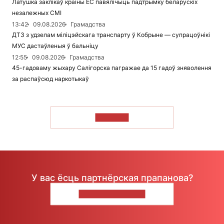
Латушка заклікаў краіны ЕС павялічыць падтрымку беларускіх
незалежных СМІ
13:42
09.08.2026
Грамадства
ДТЗ з удзелам міліцэйскага транспарту ў Кобрыне — супрацоўнікі
МУС дастаўленыя ў бальніцу
12:55
09.08.2026
Грамадства
45-гадоваму жыхару Салігорска пагражае да 15 гадоў зняволення
за распаўсюд наркотыкаў
ЧЫТАЦЬ
У вас ёсць партнёрская прапанова?
НАПІШЫЦЕ НАМ