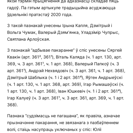
якой тэрмін прыцягнення да адказнасці складае пяць
гадоў. Па гэтым артыкуле традыцыйна асуджаюцца
ўдзельнікі пратэстаў 2020 года.
З такой пазнакай унесены Ірына Капля, Дзмітрый і
Вольга Чумак, Валерый Дзям’янка, Уладзімір Чупрыс,
Святлана Арлоўская.
З пазнакай “адбывае пакаранне” ў спіс унесены Сяргей
Квакін (арт. 361², 361¹), Віталь Каляда (ч. 1 арт. 130, арт.
369, ч. 3 арт. 361¹, ч. 1 арт. 368), Валерый Папкоў (ч. 3
арт. 361¹), Андрэй Нехвядовіч (ч. 3 арт. 361, ч. 1 арт. 368),
Дзмітрый Шаблыка (ч. 1 і 2 арт. 361⁴), Яўген Андрыеўскі
(ч. 1 арт. 130, ч. 1 арт. 368, арт. 369), Ігар Рымашэўскі (ч.
1 арт. 130, ч. 1 арт. 368), Іван Юшкевіч (ч. 1 і 2 арт. 361⁴),
Ігар Калуеў (ч. 3 арт. 361¹, ч. 3 арт. 361, арт. 369, ч. 1 арт.
368).
Пазнака “судзімасць не пагашана”, як правіла, азначае
прызначэнне пакарання, не звязанага з пазбаўленнем
волі, стаіць насупраць уключаных у спіс: Юліі