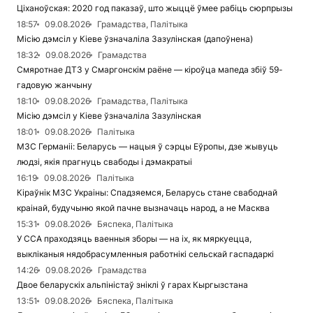
Ціханоўская: 2020 год паказаў, што жыццё ўмее рабіць сюрпрызы
18:57
09.08.2026
Грамадства, Палітыка
Місію дэмсіл у Кіеве ўзначаліла Зазулінская (дапоўнена)
18:32
09.08.2026
Грамадства
Смяротнае ДТЗ у Смаргонскім раёне — кіроўца мапеда збіў 59-
гадовую жанчыну
18:10
09.08.2026
Грамадства, Палітыка
Місію дэмсіл у Кіеве ўзначаліла Зазулінская
18:01
09.08.2026
Палітыка
МЗС Германіі: Беларусь — нацыя ў сэрцы Еўропы, дзе жывуць
людзі, якія прагнуць свабоды і дэмакратыі
16:19
09.08.2026
Палітыка
Кіраўнік МЗС Украіны: Спадзяемся, Беларусь стане свабоднай
краінай, будучыню якой пачне вызначаць народ, а не Масква
15:31
09.08.2026
Бяспека, Палітыка
У ССА праходзяць ваенныя зборы — на іх, як мяркуецца,
выкліканыя нядобрасумленныя работнікі сельскай гаспадаркі
14:26
09.08.2026
Грамадства
Двое беларускіх альпіністаў зніклі ў гарах Кыргызстана
13:51
09.08.2026
Бяспека, Палітыка