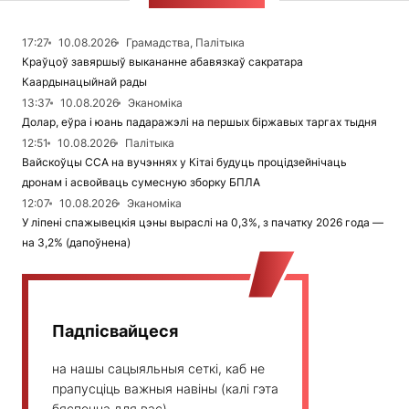
СТУЖКА НАВІН
17:27
10.08.2026
Грамадства, Палітыка
Краўцоў завяршыў выкананне абавязкаў сакратара
Каардынацыйнай рады
13:37
10.08.2026
Эканоміка
Долар, еўра і юань падаражэлі на першых біржавых таргах тыдня
12:51
10.08.2026
Палітыка
Вайскоўцы ССА на вучэннях у Кітаі будуць процідзейнічаць
дронам і асвойваць сумесную зборку БПЛА
12:07
10.08.2026
Эканоміка
У ліпені спажывецкія цэны выраслі на 0,3%, з пачатку 2026 года —
на 3,2% (дапоўнена)
Падпісвайцеся
на нашы сацыяльныя сеткі, каб не
прапусціць важныя навіны (калі гэта
бяспечна для вас)