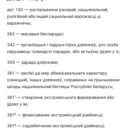
арт. 130 — распальванне расавай, нацыянальнай,
рэлігійнай або іншай сацыяльнай варожасці ці
варажнечы;
293 — масавыя беспарадкі;
342 — арганізацыя і падрыхтоўка дзеянняў, што груба
парушаюць грамадскі парадак, або актыўны ўдзел у іх;
356 — здрада дзяржаве;
361 — заклікі да мер абмежавальнага характару
(санкцый), іншых дзеянняў, скіраваных на прычыненне
шкоды нацыянальнай бяспецы Рэспублікі Беларусь;
361¹ — стварэнне экстрэмісцкага фарміравання або
ўдзел у ім;
361² — фінансаванне экстрэмісцкай дзейнасці;
361⁴ — садзейнічанне экстрэмісцкай дзейнасці;