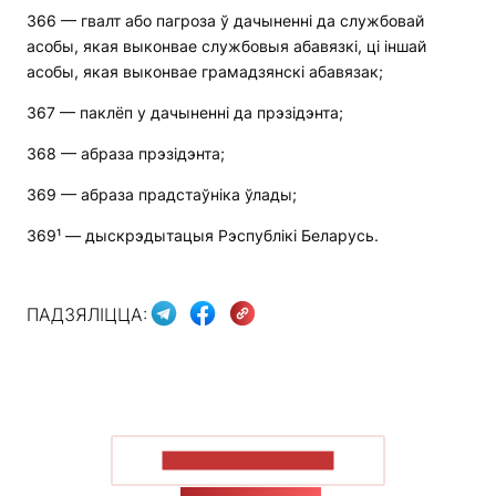
366 — гвалт або пагроза ў дачыненні да службовай
асобы, якая выконвае службовыя абавязкі, ці іншай
асобы, якая выконвае грамадзянскі абавязак;
367 — паклёп у дачыненні да прэзідэнта;
368 — абраза прэзідэнта;
369 — абраза прадстаўніка ўлады;
369¹ — дыскрэдытацыя Рэспублікі Беларусь.
ПАДЗЯЛІЦЦА:
ПАКАЗАЦЬ БОЛЬШ