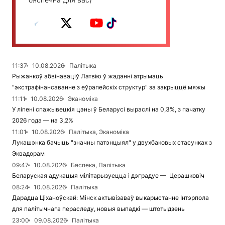
11:37
10.08.2026
Палітыка
Рыжанкоў абвінаваціў Латвію ў жаданні атрымаць
"экстрафінансаванне з еўрапейскіх структур" за закрыццё мяжы
11:11
10.08.2026
Эканоміка
У ліпені спажывецкія цэны ў Беларусі выраслі на 0,3%, з пачатку
2026 года — на 3,2%
11:01
10.08.2026
Палітыка, Эканоміка
Лукашэнка бачыць "значны патэнцыял" у двухбаковых стасунках з
Эквадорам
09:47
10.08.2026
Бяспека, Палітыка
Беларуская адукацыя мілітарызуецца і дэградуе — Церашковіч
08:24
10.08.2026
Палітыка
Дарадца Ціханоўскай: Мінск актывізаваў выкарыстанне Інтэрпола
для палітычнага пераследу, новыя выпадкі — штотыдзень
23:00
09.08.2026
Палітыка