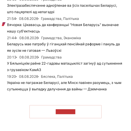
Электразабеспячэнне адноўленае ва ўсіх паселішчах Беларусі,
што пацярпелі ад непагадзі
21:54
08.08.2026
Грамадства, Палітыка
Вячорка: Цікавасць да канферэнцыі "Новая Беларусь" вызначае
нашу суб'ектнасць
21:44
08.08.2026
Грамадства, Эканоміка
Беларусь мае патрэбу ў гіганцкай пенсійнай рэформе і пакуль да
яе зусім не гатовая — Львоўскі
20:13
08.08.2026
Грамадства
У Бялыніцкім раёне 22-гадовы матацыкліст загінуў ад сутыкнення
з грузавіком КамАЗ
19:20
08.08.2026
Бяспека, Палітыка
Украіна не пагражае Беларусі, але Мінск павінен разумець, з чым
сутыкнецца ў выпадку далучэння да вайны — Дземчанка
ЧЫТАЦЬ