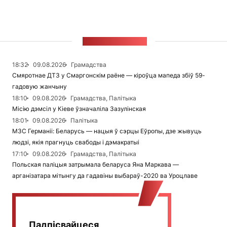
СТУЖКА НАВІН
18:32
09.08.2026
Грамадства
Смяротнае ДТЗ у Смаргонскім раёне — кіроўца мапеда збіў 59-
гадовую жанчыну
18:10
09.08.2026
Грамадства, Палітыка
Місію дэмсіл у Кіеве ўзначаліла Зазулінская
18:01
09.08.2026
Палітыка
МЗС Германіі: Беларусь — нацыя ў сэрцы Еўропы, дзе жывуць
людзі, якія прагнуць свабоды і дэмакратыі
17:10
09.08.2026
Грамадства, Палітыка
Польская паліцыя затрымала беларуса Яна Маркава —
арганізатара мітынгу да гадавіны выбараў-2020 ва Уроцлаве
Падпісвайцеся