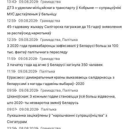
13:42
09.08.2026
Грамадства
ДТЗ з удзелам міліцэйскага транспарту ў Кобрыне — супрацоўнікі
МУС дастаўленыя ў бальніцу
12:55
09.08.2026
Грамадства
45-гадоваму жыхару Салігорска пагражае да 15 гадоў зняволення
за распаўсюд наркотыкаў
12:35
09.08.2026
Грамадства, Палітыка
З 2020 года праваабаронцы зафіксавалі ў Беларусі больш за 100
тыс. фактаў палітычнага пераследу
11:55
09.08.2026
Грамадства
З пачатку года ад агню ў Беларусі загінула 350 чалавек
11:16
09.08.2026
Палітыка
Еўрасаюз і дэмакратычныя краіны выказваюць салідарнасць з
беларусамі з нагоды гадавіны выбараў-2020
09:56
09.08.2026
Грамадства, Палітыка
Ціханоўская: З кожным годам становіцца ўсё больш відавочна,
што 2020-ты незваротна змяніў Беларусь
09:07
09.08.2026
Палітыка
Лукашэнка зацікаўлены ў "нарошчванні супрацоўніцтва" з
Сінгапурам
23:56
08.08.2026
Грамадства