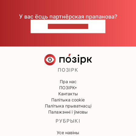
У вас ёсць партнёрская прапанова?
НАПІШЫЦЕ НАМ
ПОЗІРК
Пра нас
ПОЗІРК+
Кантакты
Палітыка cookie
Палітыка прыватнасці
Палажэнні і ўмовы
РУБРЫКІ
Усе навіны