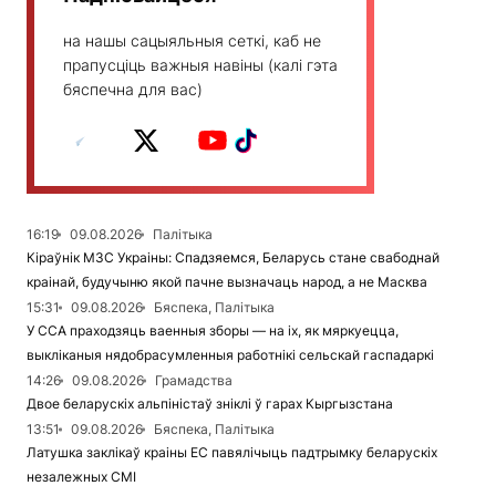
на нашы сацыяльныя сеткі, каб не
прапусціць важныя навіны (калі гэта
бяспечна для вас)
16:19
09.08.2026
Палітыка
Кіраўнік МЗС Украіны: Спадзяемся, Беларусь стане свабоднай
краінай, будучыню якой пачне вызначаць народ, а не Масква
15:31
09.08.2026
Бяспека, Палітыка
У ССА праходзяць ваенныя зборы — на іх, як мяркуецца,
выкліканыя нядобрасумленныя работнікі сельскай гаспадаркі
14:26
09.08.2026
Грамадства
Двое беларускіх альпіністаў зніклі ў гарах Кыргызстана
13:51
09.08.2026
Бяспека, Палітыка
Латушка заклікаў краіны ЕС павялічыць падтрымку беларускіх
незалежных СМІ