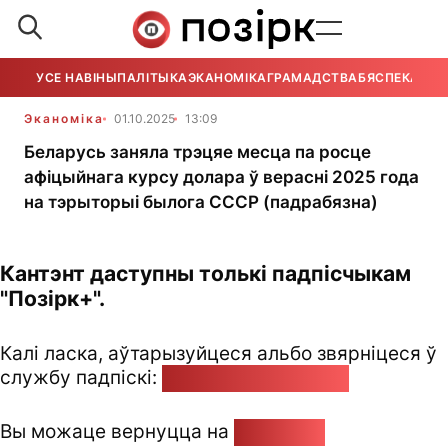
УСЕ НАВІНЫ
ПАЛІТЫКА
ЭКАНОМІКА
ГРАМАДСТВА
БЯСПЕКА
УСЕ
Эканоміка
01.10.2025
13:09
Беларусь заняла трэцяе месца па росце
афіцыйнага курсу долара ў верасні 2025 года
на тэрыторыі былога СССР (падрабязна)
Кантэнт даступны толькі падпісчыкам
"Позірк+".
Калі ласка, аўтарызуйцеся альбо звярніцеся ў
службу падпіскі:
pozirk@pozirk.online
Вы можаце вернуцца на
Галоўную