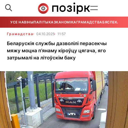
УСЕ НАВІНЫ
ПАЛІТЫКА
ЭКАНОМІКА
ГРАМАДСТВА
БЯСПЕКА
УСЕ
Грамадства
04.10.2025
11:57
Беларускія службы дазволілі перасекчы
мяжу моцна п’янаму кіроўцу цягача, яго
затрымалі на літоўскім баку