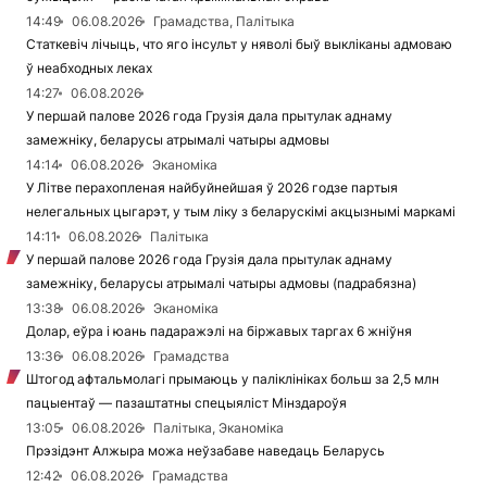
14:49
06.08.2026
Грамадства, Палітыка
Статкевіч лічыць, что яго інсульт у няволі быў выкліканы адмоваю
ў неабходных леках
14:27
06.08.2026
У першай палове 2026 года Грузія дала прытулак аднаму
замежніку, беларусы атрымалі чатыры адмовы
14:14
06.08.2026
Эканоміка
У Літве перахопленая найбуйнейшая ў 2026 годзе партыя
нелегальных цыгарэт, у тым ліку з беларускімі акцызнымі маркамі
14:11
06.08.2026
Палітыка
У першай палове 2026 года Грузія дала прытулак аднаму
замежніку, беларусы атрымалі чатыры адмовы (падрабязна)
13:38
06.08.2026
Эканоміка
Долар, еўра і юань падаражэлі на біржавых таргах 6 жніўня
13:36
06.08.2026
Грамадства
Штогод афтальмолагі прымаюць у паліклініках больш за 2,5 млн
пацыентаў — пазаштатны спецыяліст Мінздароўя
13:05
06.08.2026
Палітыка, Эканоміка
Прэзідэнт Алжыра можа неўзабаве наведаць Беларусь
12:42
06.08.2026
Грамадства