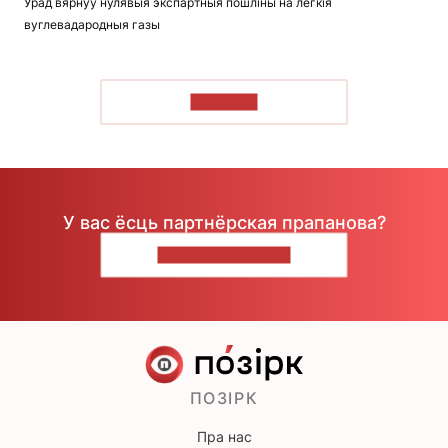
Урад вярнуў нулявыя экспартныя пошліны на лёгкія
вуглевадародныя газы
ЧЫТАЦЬ
У вас ёсць партнёрская прапанова?
НАПІШЫЦЕ НАМ
ПОЗІРК
Пра нас