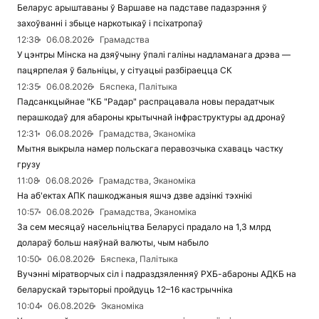
Беларус арыштаваны ў Варшаве на падставе падазрэння ў
захоўванні і збыце наркотыкаў і псіхатропаў
12:38
06.08.2026
Грамадства
У цэнтры Мінска на дзяўчыну ўпалі галіны надламанага дрэва —
пацярпелая ў бальніцы, у сітуацыі разбіраецца СК
12:35
06.08.2026
Бяспека, Палітыка
Падсанкцыйнае "КБ "Радар" распрацавала новы перадатчык
перашкодаў для абароны крытычнай інфраструктуры ад дронаў
12:31
06.08.2026
Грамадства, Эканоміка
Мытня выкрыла намер польскага перавозчыка схаваць частку
грузу
11:08
06.08.2026
Грамадства, Эканоміка
На аб'ектах АПК пашкоджаныя яшчэ дзве адзінкі тэхнікі
10:57
06.08.2026
Грамадства, Эканоміка
За сем месяцаў насельніцтва Беларусі прадало на 1,3 млрд
долараў больш наяўнай валюты, чым набыло
10:50
06.08.2026
Бяспека, Палітыка
Вучэнні міратворчых сіл і падраздзяленняў РХБ-абароны АДКБ на
беларускай тэрыторыі пройдуць 12–16 кастрычніка
10:04
06.08.2026
Эканоміка