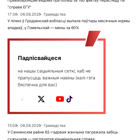
Правабаронцам вядома пра больш за 180 фактаў пераследу па
"справе ЕГУ"
17:36
06.08.2026
Грамадства
У ліпені ў Гродзенскай вобласці выпала паўтары месячныя нормы
ападкаў, у Гомельскай — менш за 60%
Падпісвайцеся
на нашы сацыяльныя сеткі, каб не
прапусціць важныя навіны (калі гэта
бяспечна для вас)
15:08
06.08.2026
Грамадства
У Сенненскім раёне 62-гадовая жанчына пагражала забіць
сужыцеля — распачатая крымінальная справа