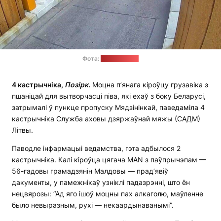
Фота:
САДМ Літвы
4 кастрычніка,
Позірк
.
Моцна п’янага кіроўцу грузавіка з
пшаніцай для вытворчасці піва, які ехаў з боку Беларусі,
затрымалі ў пункце пропуску Мядзінінкай, паведаміла 4
кастрычніка Служба аховы дзяржаўнай мяжы (САДМ)
Літвы.
Паводле інфармацыі ведамства, гэта адбылося 2
кастрычніка. Калі кіроўца цягача MAN з паўпрычэпам —
56-гадовы грамадзянін Малдовы — прад’явіў
дакументы, у памежнікаў узніклі падазрэнні, што ён
нецвярозы: “Ад яго ішоў моцны пах алкаголю, маўленне
было невыразным, рухі — некаардынаванымі”.