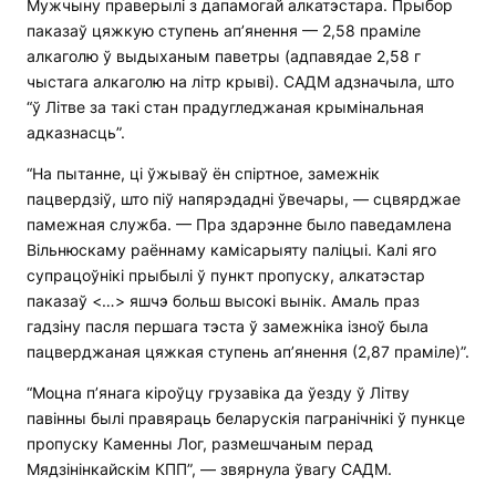
Мужчыну праверылі з дапамогай алкатэстара. Прыбор
паказаў цяжкую ступень ап’янення — 2,58 праміле
алкаголю ў выдыханым паветры (адпавядае 2,58 г
чыстага алкаголю на літр крыві). САДМ адзначыла, што
“ў Літве за такі стан прадугледжаная крымінальная
адказнасць”.
“На пытанне, ці ўжываў ён спіртное, замежнік
пацвердзіў, што піў напярэдадні ўвечары, — сцвярджае
памежная служба. — Пра здарэнне было паведамлена
Вільнюскаму раённаму камісарыяту паліцыі. Калі яго
супрацоўнікі прыбылі ў пункт пропуску, алкатэстар
паказаў <…> яшчэ больш высокі вынік. Амаль праз
гадзіну пасля першага тэста ў замежніка ізноў была
пацверджаная цяжкая ступень ап’янення (2,87 праміле)”.
“Моцна п’янага кіроўцу грузавіка да ўезду ў Літву
павінны былі правяраць беларускія пагранічнікі ў пункце
пропуску Каменны Лог, размешчаным перад
Мядзінінкайскім КПП”, — звярнула ўвагу САДМ.