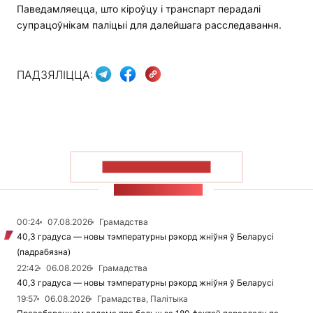
Паведамляецца, што кіроўцу і транспарт перадалі
супрацоўнікам паліцыі для далейшага расследавання.
ПАДЗЯЛІЦЦА:
ПАКАЗАЦЬ БОЛЬШ
СТУЖКА НАВІН
00:24
07.08.2026
Грамадства
40,3 градуса — новы тэмпературны рэкорд жніўня ў Беларусі
(падрабязна)
22:42
06.08.2026
Грамадства
40,3 градуса — новы тэмпературны рэкорд жніўня ў Беларусі
19:57
06.08.2026
Грамадства, Палітыка