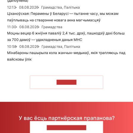
(дапоўнена)
12:13
08.08.2026
Грамадства, Палітыка
Ціханоўская: Перамены ў Беларусі — пытанне часу, мы можам
паўплываць на стварэнне новага акна магчымасцяў
11:30
08.08.2026
Грамадства
Моцны вецер 6 жніўня паваліў 2,4 тыс. дрэў, пашкодзіў дахі больш
за 700 дамоў — удакладненыя даныя МНС
10:58
08.08.2026
Грамадства, Палітыка
Мінабароны пашырыла кола жанчын-медыкаў, якія трапляюць пад
вайсковы ўлік
ЧЫТАЦЬ
У вас ёсць партнёрская прапанова?
НАПІШЫЦЕ НАМ