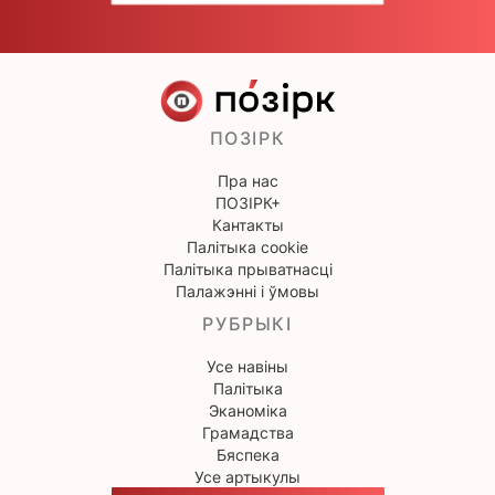
ПОЗІРК
Пра нас
ПОЗІРК+
Кантакты
Палітыка cookie
Палітыка прыватнасці
Палажэнні і ўмовы
РУБРЫКІ
Усе навіны
Палітыка
Эканоміка
Грамадства
Бяспека
Усе артыкулы