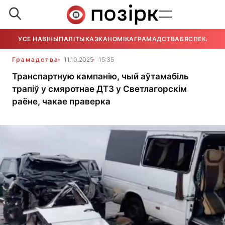
УСЕ НАВІНЫ
ПАЛІТЫКА
ЭКАНОМІКА
ГРАМАДСТВА
БЯСПЕКА
УСЕ
Грамадства
11.10.2025
15:35
Транспартную кампанію, чый аўтамабіль
трапіў у смяротнае ДТЗ у Светлагорскім
раёне, чакае праверка