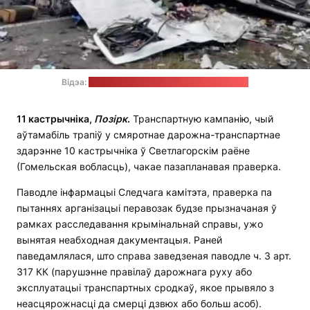
Відэа:
прэс-служба СК / стоп-кадр: "Позірк"
11 кастрычніка,
Позірк
.
Транспартную кампанію, чый
аўтамабіль трапіў у смяротнае дарожна-транспартнае
здарэнне 10 кастрычніка ў Светлагорскім раёне
(Гомельская вобласць), чакае пазапланавая праверка.
Паводле інфармацыі Следчага камітэта, праверка па
пытаннях арганізацыі перавозак будзе прызначаная ў
рамках расследавання крымінальнай справы, ужо
вынятая неабходная дакументацыя. Раней
паведамлялася, што справа заведзеная паводле ч. 3 арт.
317 КК (парушэнне правілаў дарожнага руху або
эксплуатацыі транспартных сродкаў, якое прывяло з
неасцярожнасці да смерці дзвюх або больш асоб).