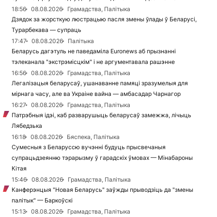
18:56
08.08.2026
Грамадства, Палітыка
Дзядок за жорсткую люстрацыю пасля змены ўлады ў Беларусі,
Турарбекава — супраць
17:47
08.08.2026
Палітыка
Беларусь дагэтуль не паведаміла Euronews аб прызнанні
тэлеканала "экстрэмісцкім" і не аргументавала рашэнне
16:56
08.08.2026
Грамадства, Палітыка
Легалізацыя беларусаў, ушанаванне памяці зразумелыя для
мірнага часу, але ва Украіне вайна — амбасадар Чарнагор
16:27
08.08.2026
Грамадства, Палітыка
Патрэбныя ідэі, каб разварушыць беларусаў замежжа, лічыць
Лябедзька
16:18
08.08.2026
Бяспека, Палітыка
Сумесныя з Беларуссю вучэнні будуць прысвечаныя
супрацьдзеянню тэрарызму ў гарадскіх ўмовах — Мінабароны
Кітая
15:46
08.08.2026
Грамадства, Палітыка
Канферэнцыя "Новая Беларусь" заўжды прыводзіць да "змены
палітык" — Баркоўскі
15:13
08.08.2026
Грамадства, Палітыка