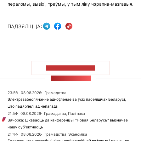
пераломы, вывіхі, траўмы, у тым ліку чэрапна-мазгавыя.
ПАДЗЯЛІЦЦА:
ПАКАЗАЦЬ БОЛЬШ
СТУЖКА НАВІН
23:56
08.08.2026
Грамадства
Электразабеспячэнне адноўленае ва ўсіх паселішчах Беларусі,
што пацярпелі ад непагадзі
21:54
08.08.2026
Грамадства, Палітыка
Вячорка: Цікавасць да канферэнцыі "Новая Беларусь" вызначае
нашу суб'ектнасць
21:44
08.08.2026
Грамадства, Эканоміка
Беларусь мае патрэбу ў гіганцкай пенсійнай рэформе і пакуль да