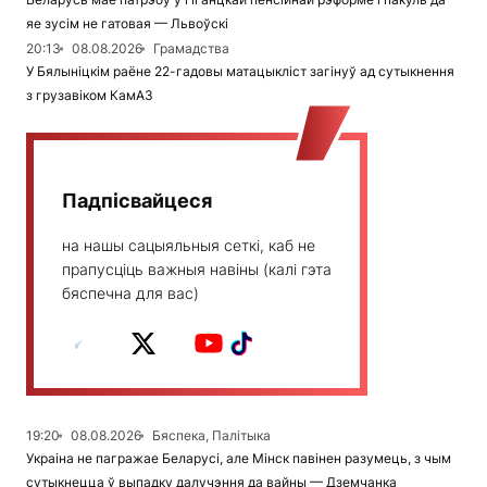
яе зусім не гатовая — Львоўскі
20:13
08.08.2026
Грамадства
У Бялыніцкім раёне 22-гадовы матацыкліст загінуў ад сутыкнення
з грузавіком КамАЗ
Падпісвайцеся
на нашы сацыяльныя сеткі, каб не
прапусціць важныя навіны (калі гэта
бяспечна для вас)
19:20
08.08.2026
Бяспека, Палітыка
Украіна не пагражае Беларусі, але Мінск павінен разумець, з чым
сутыкнецца ў выпадку далучэння да вайны — Дземчанка