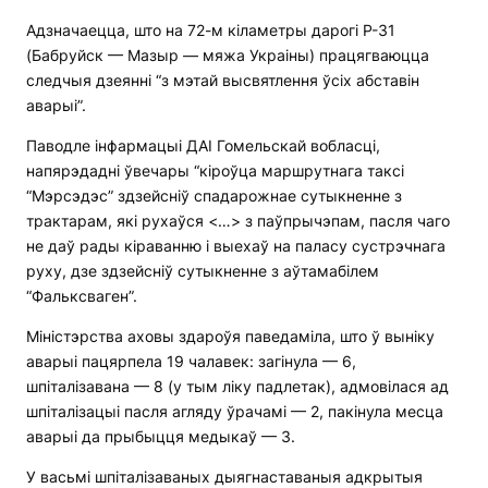
Адзначаецца, што на 72-м кіламетры дарогі Р-31
(Бабруйск — Мазыр — мяжа Украіны) працягваюцца
следчыя дзеянні “з мэтай высвятлення ўсіх абставін
аварыі”.
Паводле інфармацыі ДАІ Гомельскай вобласці,
напярэдадні ўвечары “кіроўца маршрутнага таксі
“Мэрсэдэс” здзейсніў спадарожнае сутыкненне з
трактарам, які рухаўся <…> з паўпрычэпам, пасля чаго
не даў рады кіраванню і выехаў на паласу сустрэчнага
руху, дзе здзейсніў сутыкненне з аўтамабілем
“Фальксваген”.
Міністэрства аховы здароўя паведаміла, што ў выніку
аварыі пацярпела 19 чалавек: загінула — 6,
шпіталізавана — 8 (у тым ліку падлетак), адмовілася ад
шпіталізацыі пасля агляду ўрачамі — 2, пакінула месца
аварыі да прыбыцця медыкаў — 3.
У васьмі шпіталізаваных дыягнаставаныя адкрытыя