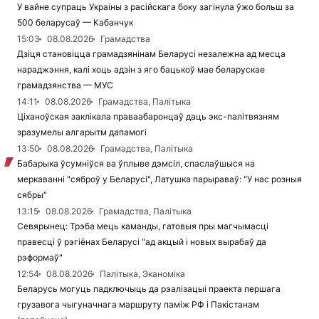
У вайне супраць Украіны з расійскага боку загінула ўжо больш за
500 беларусаў — Кабанчук
15:03
08.08.2026
Грамадства
Дзіця становіцца грамадзянінам Беларусі незалежна ад месца
нараджэння, калі хоць адзін з яго бацькоў мае беларускае
грамадзянства — МУС
14:11
08.08.2026
Грамадства, Палітыка
Ціханоўская заклікала праваабаронцаў даць экс-палітвязням
зразумелы алгарытм дапамогі
13:50
08.08.2026
Грамадства, Палітыка
Бабарыка ўсумніўся ва ўплыве дэмсіл, спаслаўшыся на
меркаванні "сяброў у Беларусі", Латушка парыраваў: "У нас розныя
сябры"
13:15
08.08.2026
Грамадства, Палітыка
Севярынец: Трэба мець каманды, гатовыя пры магчымасці
правесці ў рэгіёнах Беларусі "ад акцый і новых вырабаў да
рэформаў"
12:54
08.08.2026
Палітыка, Эканоміка
Беларусь могуць падключыць да рэалізацыі праекта першага
грузавога чыгуначнага маршруту паміж РФ і Пакістанам