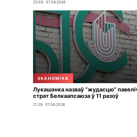
22:02
07.08.2026
ЭКАНОМІКА
Лукашэнка назваў “жудасцю” павелі
страт Белкаапсаюза ў 11 разоў
21:25
07.08.2026