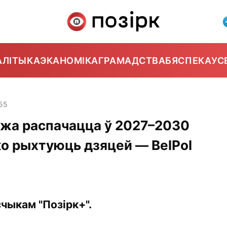
АЛІТЫКА
ЭКАНОМІКА
ГРАМАДСТВА
БЯСПЕКА
УС
:55
ожа распачацца ў 2027–2030
ўжо рыхтуюць дзяцей — BelPol
чыкам "Позірк+".