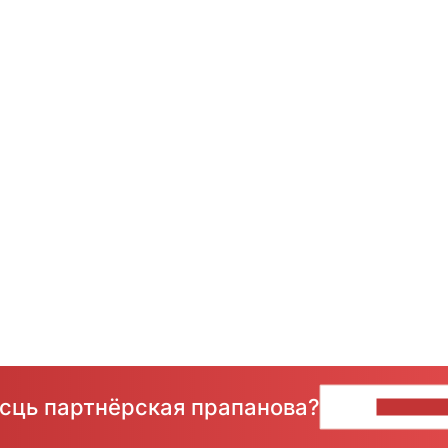
ёсць партнёрская прапанова?
НАПІШЫ