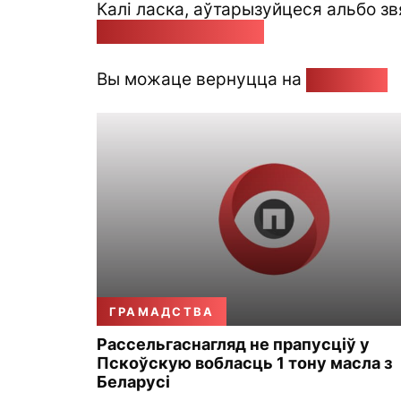
Калі ласка, аўтарызуйцеся альбо зв
pozirk@pozirk.online
Вы можаце вернуцца на
Галоўную
ГРАМАДСТВА
Рассельгаснагляд не прапусціў у
Пскоўскую вобласць 1 тону масла з
Беларусі