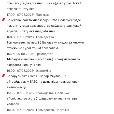
прыцягнута да адказнасці за саўдзел у расійскай
агрэсіі — Латушка
17:07
07.08.2026
Палітыка
Вайскова-палітычнае кіраўніцтва Беларусі будзе
прыцягнута да адказнасці за саўдзел у расійскай
агрэсіі — Латушка (падрабязна)
16:43
07.08.2026
Грамадства
Тры чалавекі памерлі ў Быхаве — следства мяркуе
атручэнне сурагатным алкаголем
16:26
07.08.2026
Грамадства
14-гадовы школьнік абстраляў з пнеўматычнага
пісталета кіёск у Лідзе
16:02
07.08.2026
Эканоміка
Беларусь пяты месяц запар з'яўляецца
аўтсайдарам у ЕАЭС па дынаміцы прамысловай
вытворчасці
15:53
07.08.2026
Грамадства, Палітыка
У "спіс экстрэмістаў" дададзеныя яшчэ чатыры
чалавекі
15:34
07.08.2026
Грамадства, Палітыка