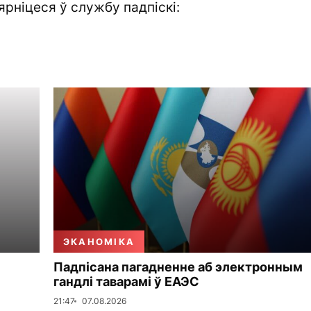
ярніцеся ў службу падпіскі:
ЭКАНОМІКА
Падпісана пагадненне аб электронным
гандлі таварамі ў ЕАЭС
21:47
07.08.2026