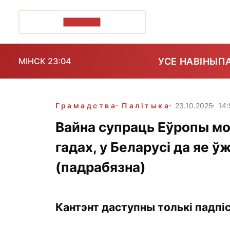
ПОЗІРК+
УСЕ НАВІНЫ
П
МІНСК 23:04
Грамадства
Палітыка
23.10.2025
14
Вайна супраць Еўропы м
гадах, у Беларусі да яе 
(падрабязна)
Кантэнт даступны толькі падпіс