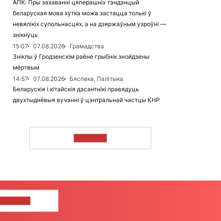
АПК: Пры захаванні цяперашніх тэндэнцый
беларуская мова хутка можа застацца толькі ў
невялікіх супольнасцях, а на дзяржаўным узроўні —
знікнуць
15:07
07.08.2026
Грамадства
Зніклы ў Гродзенскім раёне грыбнік знойдзены
мёртвым
14:57
07.08.2026
Бяспека, Палітыка
Беларускія і кітайскія дэсантнікі правядуць
двухтыднёвыя вучэнні ў цэнтральнай частцы КНР
ЧЫТАЦЬ
ЦЕ НАМ