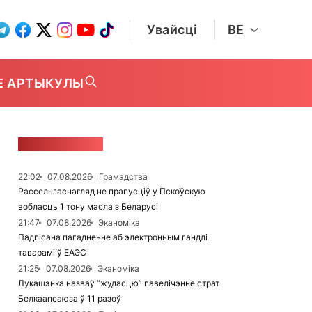
Увайсці
BE
Е АРТЫКУЛЫ
СТУЖКА НАВІН
22:02
07.08.2026
Грамадства
Рассельгаснагляд не прапусціў у Пскоўскую
вобласць 1 тону масла з Беларусі
21:47
07.08.2026
Эканоміка
Падпісана пагадненне аб электронным гандлі
таварамі ў ЕАЭС
21:25
07.08.2026
Эканоміка
Лукашэнка назваў “жудасцю” павелічэнне страт
Белкаапсаюза ў 11 разоў