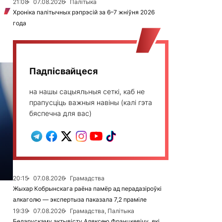
21:08
07.08.2026
Палітыка
Хроніка палітычных рэпрэсій за 6–7 жніўня 2026
года
Падпісвайцеся
на нашы сацыяльныя сеткі, каб не
прапусціць важныя навіны (калі гэта
бяспечна для вас)
20:15
07.08.2026
Грамадства
Жыхар Кобрынскага раёна памёр ад перадазіроўкі
алкаголю — экспертыза паказала 7,2 праміле
19:39
07.08.2026
Грамадства, Палітыка
Беларускаму актывісту Аляксею Францкевічу, які