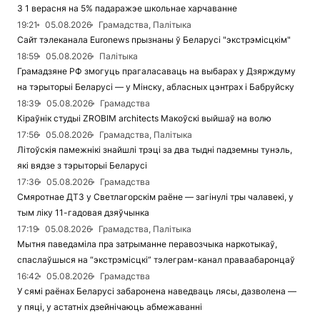
З 1 верасня на 5% падаражэе школьнае харчаванне
19:21
05.08.2026
Грамадства, Палітыка
Сайт тэлеканала Euronews прызнаны ў Беларусі "экстрэмісцкім"
18:59
05.08.2026
Палітыка
Грамадзяне РФ змогуць прагаласаваць на выбарах у Дзярждуму
на тэрыторыі Беларусі — у Мінску, абласных цэнтрах і Бабруйску
18:39
05.08.2026
Грамадства
Кіраўнік студыі ZROBIM architects Макоўскі выйшаў на волю
17:56
05.08.2026
Грамадства, Палітыка
Літоўскія памежнікі знайшлі трэці за два тыдні падземны тунэль,
які вядзе з тэрыторыі Беларусі
17:36
05.08.2026
Грамадства
Смяротнае ДТЗ у Светлагорскім раёне — загінулі тры чалавекі, у
тым ліку 11-гадовая дзяўчынка
17:19
05.08.2026
Грамадства, Палітыка
Мытня паведаміла пра затрыманне перавозчыка наркотыкаў,
спаслаўшыся на “экстрэмісцкі” тэлеграм-канал праваабаронцаў
16:42
05.08.2026
Грамадства
У сямі раёнах Беларусі забаронена наведваць лясы, дазволена —
у пяці, у астатніх дзейнічаюць абмежаванні