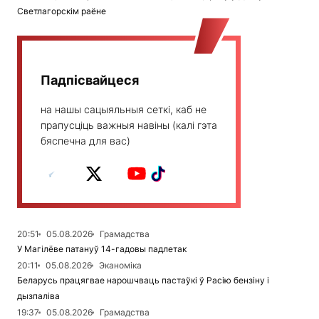
Светлагорскім раёне
Падпісвайцеся
на нашы сацыяльныя сеткі, каб не
прапусціць важныя навіны (калі гэта
бяспечна для вас)
20:51
05.08.2026
Грамадства
У Магілёве патануў 14-гадовы падлетак
20:11
05.08.2026
Эканоміка
Беларусь працягвае нарошчваць пастаўкі ў Расію бензіну і
дызпаліва
19:37
05.08.2026
Грамадства