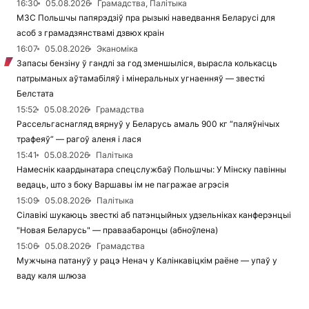
16:30
05.08.2026
Грамадства, Палітыка
МЗС Польшчы папярэдзіў пра рызыкі наведвання Беларусі для
асоб з грамадзянствамі дзвюх краін
16:07
05.08.2026
Эканоміка
Запасы бензіну ў гандлі за год зменшыліся, вырасла колькасць
патрыманых аўтамабіляў і мінеральных угнаенняў — звесткі
Белстата
15:52
05.08.2026
Грамадства
Рассельгаснагляд вярнуў у Беларусь амаль 900 кг “паляўнічых
трафеяў” — рагоў аленя і лася
15:41
05.08.2026
Палітыка
Намеснік каардынатара спецслужбаў Польшчы: У Мінску павінны
ведаць, што з боку Варшавы ім не пагражае агрэсія
15:09
05.08.2026
Палітыка
Сілавікі шукаюць звесткі аб патэнцыйных удзельніках канферэнцыі
"Новая Беларусь" — праваабаронцы (абноўлена)
15:06
05.08.2026
Грамадства
Мужчына патануў у рацэ Ненач у Калінкавіцкім раёне — упаў у
ваду каля шлюза