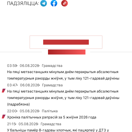
ПАДЗЯЛІЦЦА:
ПАКАЗАЦЬ БОЛЬШ
СТУЖКА НАВІН
03:59
06.08.2026
Грамадства
На пяці метэастанцыях мінулым днём перакрытыя абсалютныя
тэмпературныя рэкорды жніўня, у тым ліку 121-гадовай даўніны
03:47
06.08.2026
Грамадства
На пяці метэастанцыях мінулым днём перакрытыя абсалютныя
тэмпературныя рэкорды жніўня, у тым ліку 121-гадовай даўніны
(падрабязна)
22:00
05.08.2026
Палітыка
Хроніка палітычных рэпрэсій за 5 жніўня 2026 года
21:15
05.08.2026
Грамадства
У бальніцы памёр 8-гадовы хлопчык, які пацярпеў у ДТЗ у