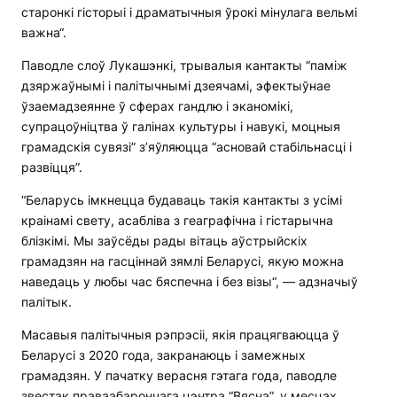
старонкі гісторыі і драматычныя ўрокі мінулага вельмі
важна“.
Паводле слоў Лукашэнкі, трывалыя кантакты “паміж
дзяржаўнымі і палітычнымі дзеячамі, эфектыўнае
ўзаемадзеянне ў сферах гандлю і эканомікі,
супрацоўніцтва ў галінах культуры і навукі, моцныя
грамадскія сувязі” з’яўляюцца “асновай стабільнасці і
развіцця”.
“Беларусь імкнецца будаваць такія кантакты з усімі
краінамі свету, асабліва з геаграфічна і гістарычна
блізкімі. Мы заўсёды рады вітаць аўстрыйскіх
грамадзян на гасціннай зямлі Беларусі, якую можна
наведаць у любы час бяспечна і без візы“, — адзначыў
палітык.
Масавыя палітычныя рэпрэсіі, якія працягваюцца ў
Беларусі з 2020 года, закранаюць і замежных
грамадзян. У пачатку верасня гэтага года, паводле
звестак праваабарончага цэнтра “Вясна”, у месцах