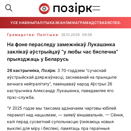
УСЕ НАВІНЫ
ПАЛІТЫКА
ЭКАНОМІКА
ГРАМАДСТВА
БЯСПЕКА
УСЕ
Грамадства
Палітыка
26.10.2025
09:38
На фоне пераследу замежнікаў Лукашэнка
заклікаў аўстрыйцаў “у любы час бяспечна”
прыязджаць у Беларусь
26 кастрычніка,
Позірк
.
З 70-годдзем “сучаснай
аўстрыйскай дзяржаўнасці, заснаванай на прынцыпе
вечнага нейтралітэту”, павіншаваў народ Аўстрыі 26
кастрычніка Аляксандр Лукашэнка, паведамляе яго
прэс-служба.
“У 2025 годзе мы таксама адзначаем чарговы юбілей
перамогі над нацызмам, — заявіў віншавальнік. — Сёння,
калі перад сусветнай супольнасцю ўзнікаюць новыя
выклікі для міру і бяспекі, памятаць пра гераічныя