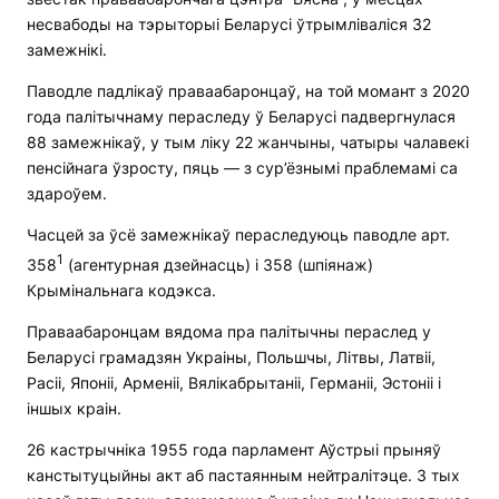
несвабоды на тэрыторыі Беларусі ўтрымліваліся 32
замежнікі.
Паводле падлікаў праваабаронцаў, на той момант з 2020
года палітычнаму пераследу ў Беларусі падвергнулася
88 замежнікаў, у тым ліку 22 жанчыны, чатыры чалавекі
пенсійнага ўзросту, пяць — з сур’ёзнымі праблемамі са
здароўем.
Часцей за ўсё замежнікаў пераследуюць паводле арт.
1
358
(агентурная дзейнасць) і 358 (шпіянаж)
Крымінальнага кодэкса.
Праваабаронцам вядома пра палітычны пераслед у
Беларусі грамадзян Украіны, Польшчы, Літвы, Латвіі,
Расіі, Японіі, Арменіі, Вялікабрытаніі, Германіі, Эстоніі і
іншых краін.
26 кастрычніка 1955 года парламент Аўстрыі прыняў
канстытуцыйны акт аб пастаянным нейтралітэце. З тых