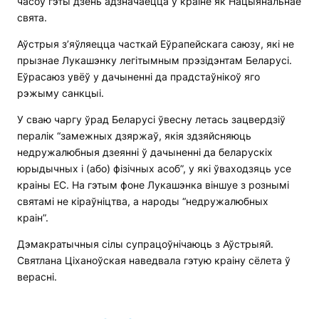
часоў гэты дзень адзначаецца ў краіне як Нацыянальнае
свята.
Аўстрыя з’яўляецца часткай Еўрапейскага саюзу, які не
прызнае Лукашэнку легітымным прэзідэнтам Беларусі.
Еўрасаюз увёў у дачыненні да прадстаўнікоў яго
рэжыму санкцыі.
У сваю чаргу ўрад Беларусі ўвесну летась зацвердзіў
пералік “замежных дзяржаў, якія здзяйсняюць
недружалюбныя дзеянні ў дачыненні да беларускіх
юрыдычных і (або) фізічных асоб”, у які ўваходзяць усе
краіны ЕС. На гэтым фоне Лукашэнка віншуе з рознымі
святамі не кіраўніцтва, а народы “недружалюбных
краін”.
Дэмакратычныя сілы супрацоўнічаюць з Аўстрыяй.
Святлана Ціханоўская наведвала гэтую краіну сёлета ў
верасні.