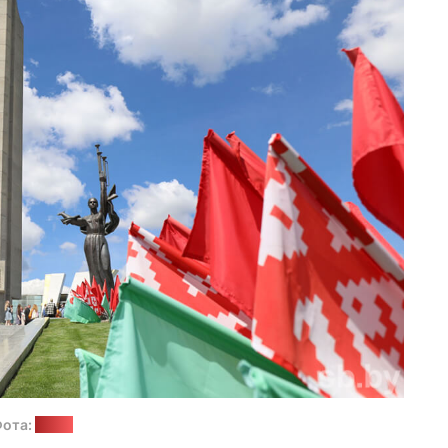
ота:
sb.by