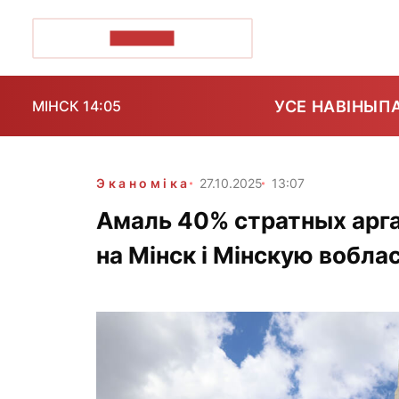
ПОЗІРК+
УСЕ НАВІНЫ
П
МІНСК 14:05
Эканоміка
27.10.2025
13:07
Амаль 40% стратных арг
на Мінск і Мінскую вобла