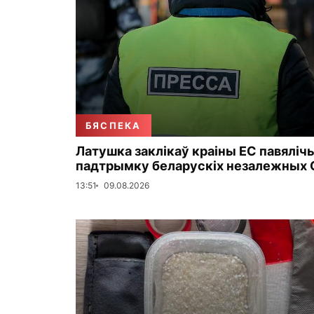
БЯСПЕКА
Латушка заклікаў краіны ЕС павяліч
падтрымку беларускіх незалежных 
13:51
09.08.2026