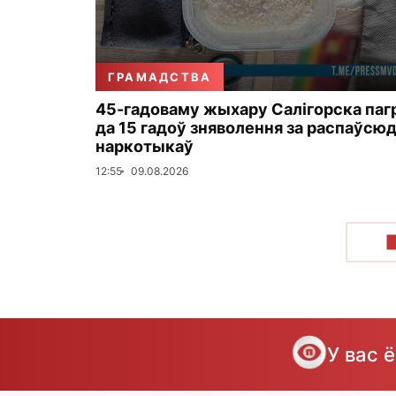
ГРАМАДСТВА
45-гадоваму жыхару Салігорска па
да 15 гадоў зняволення за распаўсю
наркотыкаў
12:55
09.08.2026
У вас 