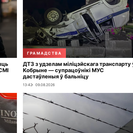
ГРАМАДСТВА
ыць
ДТЗ з удзелам міліцэйскага транспарту 
СМІ
Кобрыне — супрацоўнікі МУС
дастаўленыя ў бальніцу
13:42
09.08.2026