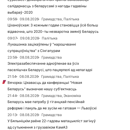
салідарнасць з беларусамі з нагоды гадавіны
выбараў-2020
09:56
09.08.2026
Грамадства, Палітыка
Ціханоўская: З кожным годам становіцца ўсё больш
відавочна, што 2020-ты незваротна змяніў Беларусь
09:07
09.08.2026
Палітыка
Лукашэнка зацікаўлены ў "нарошчванні
супрацоўніцтва" з Сінгапурам
23:56
08.08.2026
Грамадства
Электразабеспячэнне адноўленае ва ўсіх
паселішчах Беларусі, што пацярпелі ад непагадзі
21:54
08.08.2026
Грамадства, Палітыка
Вячорка: Цікавасць да канферэнцыі "Новая
Беларусь" вызначае нашу суб'ектнасць
21:44
08.08.2026
Грамадства, Эканоміка
Беларусь мае патрэбу ў гіганцкай пенсійнай
рэформе і пакуль да яе зусім не гатовая — Львоўскі
20:13
08.08.2026
Грамадства
У Бялыніцкім раёне 22-гадовы матацыкліст загінуў
ад сутыкнення з грузавіком КамАЗ