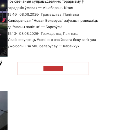
прысвечаныя супрацьдзеянню тэрарызму ў
гарадскіх ўмовах — Мінабароны Кітая
15:46
08.08.2026
Грамадства, Палітыка
Канферэнцыя "Новая Беларусь" заўжды прыводзіць
да "змены палітык" — Баркоўскі
15:13
08.08.2026
Грамадства, Палітыка
У вайне супраць Украіны з расійскага боку загінула
ўжо больш за 500 беларусаў — Кабанчук
ў
ЧЫТАЦЬ