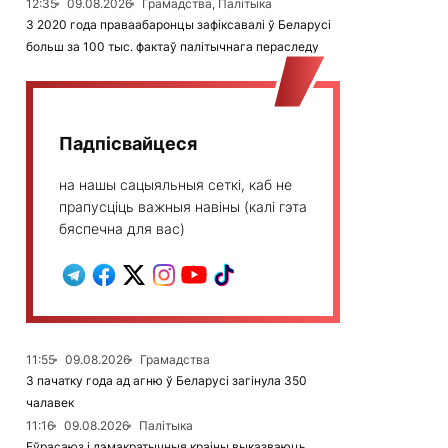
12:35
09.08.2026
Грамадства, Палітыка
З 2020 года праваабаронцы зафіксавалі ў Беларусі
больш за 100 тыс. фактаў палітычнага пераследу
Падпісвайцеся
на нашы сацыяльныя сеткі, каб не
прапусціць важныя навіны (калі гэта
бяспечна для вас)
11:55
09.08.2026
Грамадства
З пачатку года ад агню ў Беларусі загінула 350
чалавек
11:16
09.08.2026
Палітыка
Еўрасаюз і дэмакратычныя краіны выказваюць