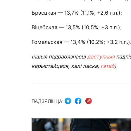
Брэсцкая — 13,7% (11,1%; +2,6 п.п.);
Віцебская — 13,5% (10,5%; +3 п.п.);
Гомельская — 13,4% (10,2%; +3.2 п.п.)
Іншыя падрабязнасці
даступныя
падпі
карыстайцеся, калі ласка,
гэтай
)
ПАДЗЯЛІЦЦА: