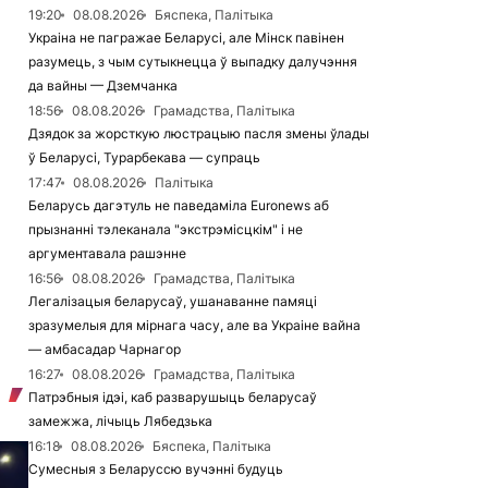
19:20
08.08.2026
Бяспека, Палітыка
Украіна не пагражае Беларусі, але Мінск павінен
разумець, з чым сутыкнецца ў выпадку далучэння
да вайны — Дземчанка
18:56
08.08.2026
Грамадства, Палітыка
Дзядок за жорсткую люстрацыю пасля змены ўлады
ў Беларусі, Турарбекава — супраць
17:47
08.08.2026
Палітыка
Беларусь дагэтуль не паведаміла Euronews аб
прызнанні тэлеканала "экстрэмісцкім" і не
аргументавала рашэнне
16:56
08.08.2026
Грамадства, Палітыка
Легалізацыя беларусаў, ушанаванне памяці
зразумелыя для мірнага часу, але ва Украіне вайна
— амбасадар Чарнагор
16:27
08.08.2026
Грамадства, Палітыка
Патрэбныя ідэі, каб разварушыць беларусаў
замежжа, лічыць Лябедзька
16:18
08.08.2026
Бяспека, Палітыка
Сумесныя з Беларуссю вучэнні будуць