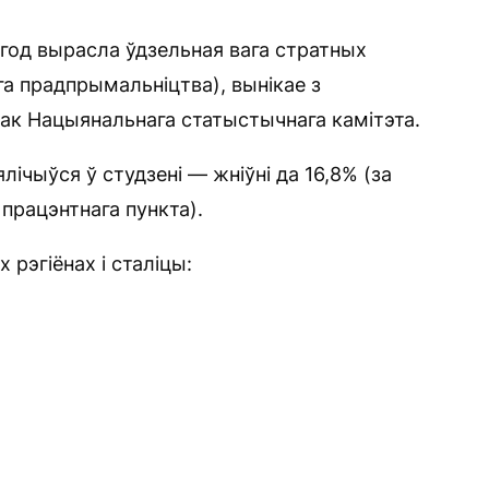
 год вырасла ўдзельная вага стратных
га прадпрымальніцтва), вынікае з
так Нацыянальнага статыстычнага камітэта.
лічыўся ў студзені — жніўні да 16,8% (за
працэнтнага пункта).
 рэгіёнах і сталіцы:
;