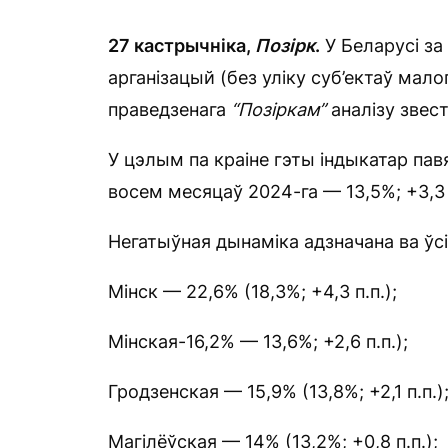
27 кастрычніка,
Позірк
.
У Беларусі за
арганізацый (без уліку суб’ектаў мало
праведзенага
“Позіркам
”
аналізу звес
У цэлым па краіне гэты індыкатар павя
восем месяцаў 2024-га — 13,5%; +3,3 
Негатыўная дынаміка адзначана ва ўсіх
Мінск — 22,6% (18,3%; +4,3 п.п.);
Мінская-16,2% — 13,6%; +2,6 п.п.);
Гродзенская — 15,9% (13,8%; +2,1 п.п.)
Магілёўская — 14% (13,2%; +0,8 п.п.);