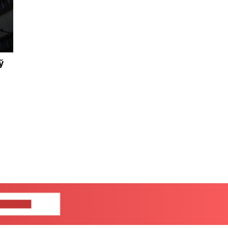
ў
ЦЕ НАМ