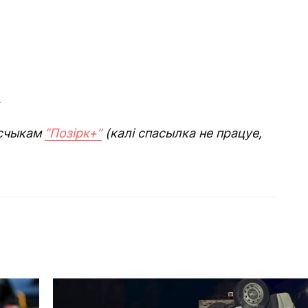
.
счыкам
“Позірк+”
(калі спасылка не працуе,