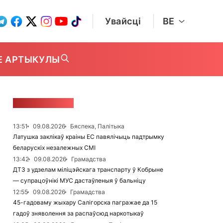
Увайсці
BE
Е АРТЫКУЛЫ
СТУЖКА НАВІН
13:51
09.08.2026
Бяспека, Палітыка
Латушка заклікаў краіны ЕС павялічыць падтрымку
беларускіх незалежных СМІ
13:42
09.08.2026
Грамадства
ДТЗ з удзелам міліцэйскага транспарту ў Кобрыне
— супрацоўнікі МУС дастаўленыя ў бальніцу
12:55
09.08.2026
Грамадства
45-гадоваму жыхару Салігорска пагражае да 15
гадоў зняволення за распаўсюд наркотыкаў