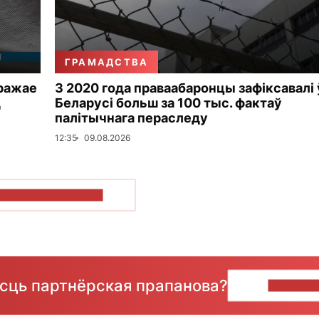
ГРАМАДСТВА
гражае
З 2020 года праваабаронцы зафіксавалі 
д
Беларусі больш за 100 тыс. фактаў
палітычнага пераследу
12:35
09.08.2026
ПАКАЗАЦЬ БОЛЬШ
ёсць партнёрская прапанова?
НАПІШЫ