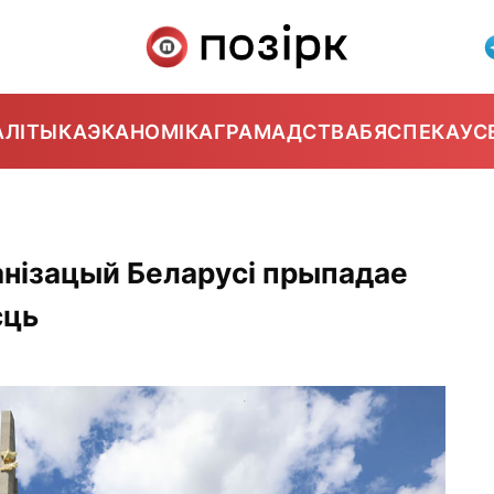
АЛІТЫКА
ЭКАНОМІКА
ГРАМАДСТВА
БЯСПЕКА
УС
анізацый Беларусі прыпадае
сць