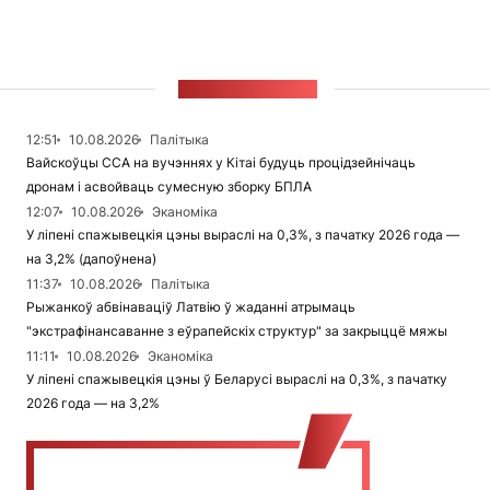
СТУЖКА НАВІН
12:51
10.08.2026
Палітыка
Вайскоўцы ССА на вучэннях у Кітаі будуць процідзейнічаць
дронам і асвойваць сумесную зборку БПЛА
12:07
10.08.2026
Эканоміка
У ліпені спажывецкія цэны выраслі на 0,3%, з пачатку 2026 года —
на 3,2% (дапоўнена)
11:37
10.08.2026
Палітыка
Рыжанкоў абвінаваціў Латвію ў жаданні атрымаць
"экстрафінансаванне з еўрапейскіх структур" за закрыццё мяжы
11:11
10.08.2026
Эканоміка
У ліпені спажывецкія цэны ў Беларусі выраслі на 0,3%, з пачатку
2026 года — на 3,2%