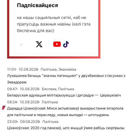
Падпісвайцеся
на нашы сацыяльныя сеткі, каб не
прапусціць важныя навіны (калі гэта
бяспечна для вас)
11:01
10.08.2026
Палітыка, Эканоміка
Лукашэнка бачыць "значны патэнцыял" у двухбаковых стасунках з
Эквадорам
09:47
10.08.2026
Бяспека, Палітыка
Беларуская адукацыя мілітарызуецца і дэградуе — Церашковіч
08:24
10.08.2026
Палітыка
Дарадца Ціханоўскай: Мінск актывізаваў выкарыстанне Інтэрпола
для палітычнага пераследу, новыя выпадкі — штотыдзень
23:00
09.08.2026
Палітыка
Ціханоўская: 2020 год паказаў, што жыццё ўмее рабіць сюрпрызы