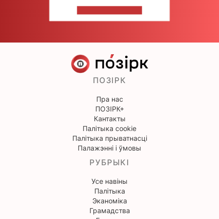
НАПІШЫЦЕ НАМ
ПОЗІРК
Пра нас
ПОЗІРК+
Кантакты
Палітыка cookie
Палітыка прыватнасці
Палажэнні і ўмовы
РУБРЫКІ
Усе навіны
Палітыка
Эканоміка
Грамадства