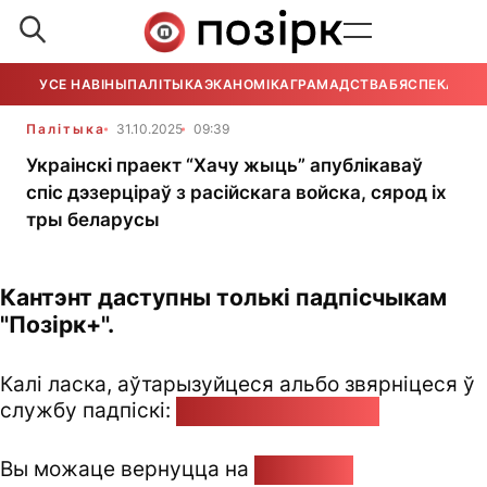
УСЕ НАВІНЫ
ПАЛІТЫКА
ЭКАНОМІКА
ГРАМАДСТВА
БЯСПЕКА
УСЕ
Палітыка
31.10.2025
09:39
Украінскі праект “Хачу жыць” апублікаваў
спіс дэзерціраў з расійскага войска, сярод іх
тры беларусы
Кантэнт даступны толькі падпісчыкам
"Позірк+".
Калі ласка, аўтарызуйцеся альбо звярніцеся ў
службу падпіскі:
pozirk@pozirk.online
Вы можаце вернуцца на
Галоўную