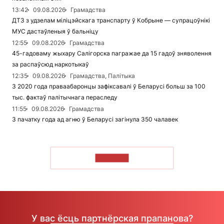
13:42
09.08.2026
Грамадства
ДТЗ з удзелам міліцэйскага транспарту ў Кобрыне — супрацоўнікі
МУС дастаўленыя ў бальніцу
12:55
09.08.2026
Грамадства
45-гадоваму жыхару Салігорска пагражае да 15 гадоў зняволення
за распаўсюд наркотыкаў
12:35
09.08.2026
Грамадства, Палітыка
З 2020 года праваабаронцы зафіксавалі ў Беларусі больш за 100
тыс. фактаў палітычнага пераследу
11:55
09.08.2026
Грамадства
З пачатку года ад агню ў Беларусі загінула 350 чалавек
ЧЫТАЦЬ
У вас ёсць партнёрская прапанова?