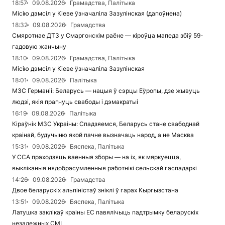
18:57
09.08.2026
Грамадства, Палітыка
Місію дэмсіл у Кіеве ўзначаліла Зазулінская (дапоўнена)
18:32
09.08.2026
Грамадства
Смяротнае ДТЗ у Смаргонскім раёне — кіроўца мапеда збіў 59-
гадовую жанчыну
18:10
09.08.2026
Грамадства, Палітыка
Місію дэмсіл у Кіеве ўзначаліла Зазулінская
18:01
09.08.2026
Палітыка
МЗС Германіі: Беларусь — нацыя ў сэрцы Еўропы, дзе жывуць
людзі, якія прагнуць свабоды і дэмакратыі
16:19
09.08.2026
Палітыка
Кіраўнік МЗС Украіны: Спадзяемся, Беларусь стане свабоднай
краінай, будучыню якой пачне вызначаць народ, а не Масква
15:31
09.08.2026
Бяспека, Палітыка
У ССА праходзяць ваенныя зборы — на іх, як мяркуецца,
выкліканыя нядобрасумленныя работнікі сельскай гаспадаркі
14:26
09.08.2026
Грамадства
Двое беларускіх альпіністаў зніклі ў гарах Кыргызстана
13:51
09.08.2026
Бяспека, Палітыка
Латушка заклікаў краіны ЕС павялічыць падтрымку беларускіх
незалежных СМІ