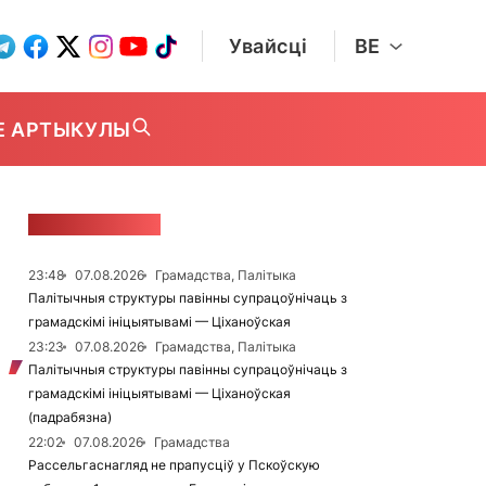
Увайсці
BE
Е АРТЫКУЛЫ
СТУЖКА НАВІН
23:48
07.08.2026
Грамадства, Палітыка
Палітычныя структуры павінны супрацоўнічаць з
грамадскімі ініцыятывамі — Ціханоўская
23:23
07.08.2026
Грамадства, Палітыка
Палітычныя структуры павінны супрацоўнічаць з
грамадскімі ініцыятывамі — Ціханоўская
(падрабязна)
22:02
07.08.2026
Грамадства
Рассельгаснагляд не прапусціў у Пскоўскую