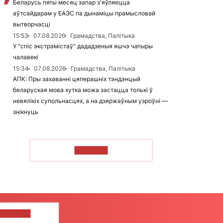
Беларусь пяты месяц запар з'яўляецца
аўтсайдарам у ЕАЭС па дынаміцы прамысловай
вытворчасці
15:53
07.08.2026
Грамадства, Палітыка
У "спіс экстрэмістаў" дададзеныя яшчэ чатыры
чалавекі
15:34
07.08.2026
Грамадства, Палітыка
АПК: Пры захаванні цяперашніх тэндэнцый
беларуская мова хутка можа застацца толькі ў
невялікіх супольнасцях, а на дзяржаўным узроўні —
знікнуць
ЧЫТАЦЬ
ЦЕ НАМ