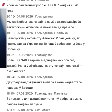
Хроніка палітычных рэпрэсій за 6–7 жніўня 2026
года
20:15
07.08.2026
Грамадства
Жыхар Кобрынскага раёна памёр ад перадазіроўкі
алкаголю — экспертыза паказала 7,2 праміле
19:39
07.08.2026
Грамадства, Палітыка
Беларускаму актывісту Аляксею Францкевічу, які
пражывае ва Украіне, на 10 гадоў забаронены ўезд у
Польшчу
19:22
07.08.2026
Грамадства
Больш за 340 аварыйна-аднаўленчых брыгад
задзейнічана ў ліквідацыі наступстваў непагадзі —
"Белэнерга"
18:24
07.08.2026
Грамадства
Двухгадовая дзяўчынка выпала з акна чацвёртага
паверха ў Брэсце
18:10
07.08.2026
Грамадства, Палітыка
За тыдзень для дзяцей палітвязняў сабрана амаль
палова заяўленай сумы
17:47
07.08.2026
Эканоміка