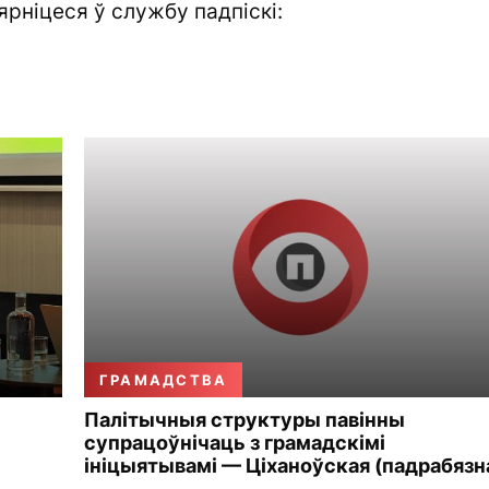
ярніцеся ў службу падпіскі:
ГРАМАДСТВА
Палітычныя структуры павінны
супрацоўнічаць з грамадскімі
ініцыятывамі — Ціханоўская (падрабязн