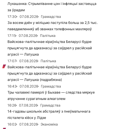
Лукашэнка: Стрымліванне цэн і інфляцыі застаецца
за ўрадам
17:30
07.08.2026
Грамадства
За восем дзён у міліцыю паступіла больш за 2,5 тыс.
паведамленняў аб званках тэлефонных махляроў
17:15
07.08.2026
Палітыка
Вайскова-палітычнае кіраўніцтва Беларусі будзе
прыцягнута да адказнасці за саўдзел у расійскай
агрэсіі — Латушка
17:07
07.08.2026
Палітыка
Вайскова-палітычнае кіраўніцтва Беларусі будзе
прыцягнута да адказнасці за саўдзел у расійскай
агрэсіі — Латушка (падрабязна)
16:43
07.08.2026
Грамадства
Тры чалавекі памерлі ў Быхаве — следства мяркуе
атручэнне сурагатным алкаголем
16:26
07.08.2026
Грамадства
14-гадовы школьнік абстраляў з пнеўматычнага
пісталета кіёск у Лідзе
16:02
07.08.2026
Эканоміка