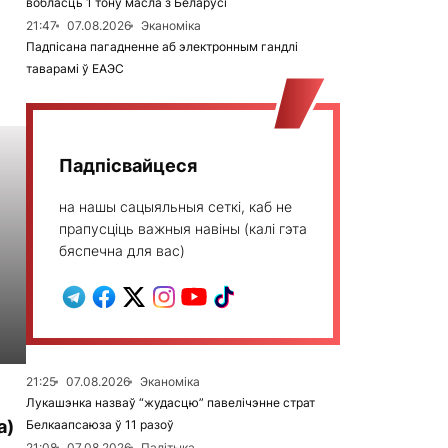
вобласць 1 тону масла з Беларусі
21:47
07.08.2026
Эканоміка
Падпісана пагадненне аб электронным гандлі
таварамі ў ЕАЭС
Падпісвайцеся
на нашы сацыяльныя сеткі, каб не
прапусціць важныя навіны (калі гэта
бяспечна для вас)
21:25
07.08.2026
Эканоміка
Лукашэнка назваў “жудасцю” павелічэнне страт
а)
Белкаапсаюза ў 11 разоў
21:08
07.08.2026
Палітыка