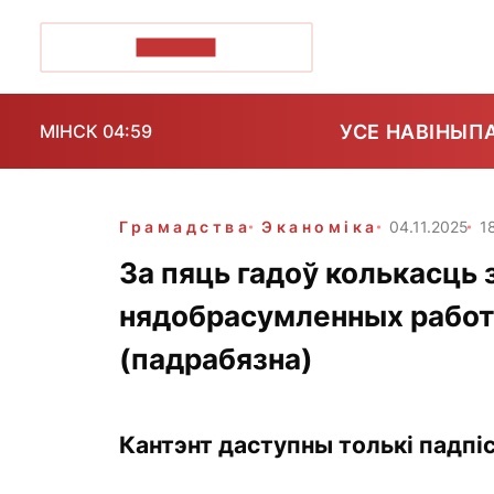
ПОЗІРК+
УСЕ НАВІНЫ
П
МІНСК 04:59
Грамадства
Эканоміка
04.11.2025
1
За пяць гадоў колькасць
нядобрасумленных работн
(падрабязна)
Кантэнт даступны толькі падпіс