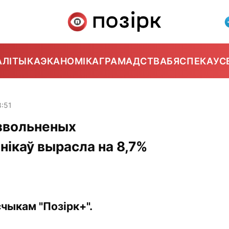
АЛІТЫКА
ЭКАНОМІКА
ГРАМАДСТВА
БЯСПЕКА
УС
8:51
 звольненых
ікаў вырасла на 8,7%
чыкам "Позірк+".