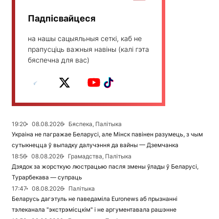
Падпісвайцеся
на нашы сацыяльныя сеткі, каб не
прапусціць важныя навіны (калі гэта
бяспечна для вас)
19:20
08.08.2026
Бяспека, Палітыка
Украіна не пагражае Беларусі, але Мінск павінен разумець, з чым
сутыкнецца ў выпадку далучэння да вайны — Дземчанка
18:56
08.08.2026
Грамадства, Палітыка
Дзядок за жорсткую люстрацыю пасля змены ўлады ў Беларусі,
Турарбекава — супраць
17:47
08.08.2026
Палітыка
Беларусь дагэтуль не паведаміла Euronews аб прызнанні
тэлеканала "экстрэмісцкім" і не аргументавала рашэнне