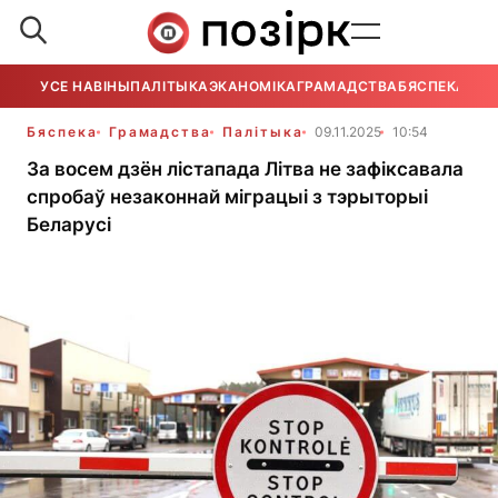
УСЕ НАВІНЫ
ПАЛІТЫКА
ЭКАНОМІКА
ГРАМАДСТВА
БЯСПЕКА
УСЕ
Бяспека
Грамадства
Палітыка
09.11.2025
10:54
За восем дзён лістапада Літва не зафіксавала
спробаў незаконнай міграцыі з тэрыторыі
Беларусі