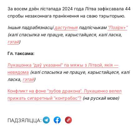
За восем дзён лістапада 2024 года Літва зафіксавала 44
спробы незаконнага пранікнення на сваю тэрыторыю.
Іншыя падрабязнасці
даступныя
падпісчыкам
“Позірк+”
(калі спасылка не працуе, карыстайцеся, калі ласка,
гэтай
)
Гл
.
таксама:
Лукашэнка “даў указанні” па мяжы з Літвой, якія —
невядома
(калі спасылка не працуе, карыстайцеся, калі
ласка,
гэтай
)
Конфликт на фоне “зубов дракона“. Лукашенко велел
прижать сигаретный “контрабас“?
(на рускай мове)
ПАДЗЯЛІЦЦА: