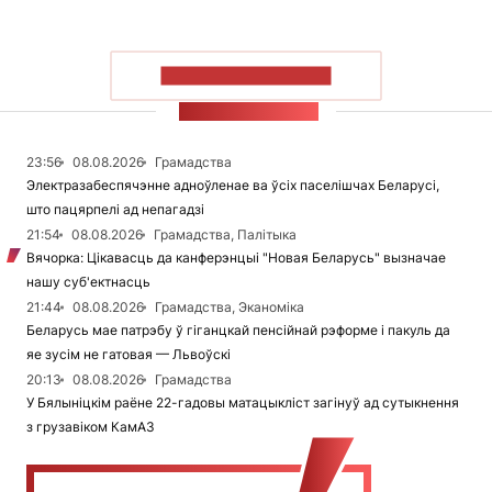
ПАКАЗАЦЬ БОЛЬШ
СТУЖКА НАВІН
23:56
08.08.2026
Грамадства
Электразабеспячэнне адноўленае ва ўсіх паселішчах Беларусі,
што пацярпелі ад непагадзі
21:54
08.08.2026
Грамадства, Палітыка
Вячорка: Цікавасць да канферэнцыі "Новая Беларусь" вызначае
нашу суб'ектнасць
21:44
08.08.2026
Грамадства, Эканоміка
Беларусь мае патрэбу ў гіганцкай пенсійнай рэформе і пакуль да
яе зусім не гатовая — Львоўскі
20:13
08.08.2026
Грамадства
У Бялыніцкім раёне 22-гадовы матацыкліст загінуў ад сутыкнення
з грузавіком КамАЗ