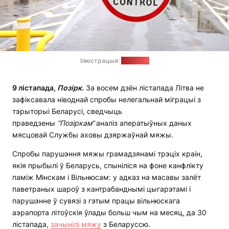
Ілюстрацыя:
vsat.lrv.lt
9 лістапада,
П
о
зірк
.
За восем дзён лістапада Літва не
зафіксавала ніводнай спробы нелегальнай міграцыі з
тэрыторыі Беларусі, сведчыць
праведзены
“П
о
зіркам“
аналіз аператыўных даных
мясцовай Службы аховы дзяржаўнай мяжы.
Спробы парушэння мяжы грамадзянамі трэціх краін,
якія прыбылі ў Беларусь, спыніліся на фоне канфлікту
паміж Мінскам і Вільнюсам: у адказ на масавы залёт
паветраных шароў з кантрабанднымі цыгарэтамі і
парушэнне ў сувязі з гэтым працы вільнюскага
аэрапорта літоўскія ўлады больш чым на месяц, да 30
лістапада,
зачынілі мяжу
з Беларуссю.