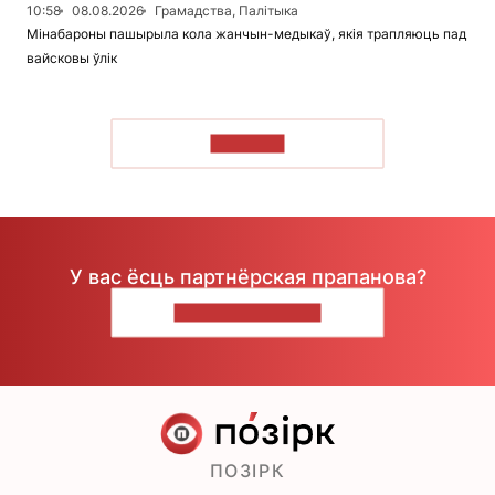
10:58
08.08.2026
Грамадства, Палітыка
Мінабароны пашырыла кола жанчын-медыкаў, якія трапляюць пад
вайсковы ўлік
ЧЫТАЦЬ
У вас ёсць партнёрская прапанова?
НАПІШЫЦЕ НАМ
ПОЗІРК