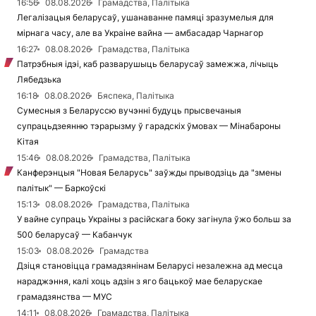
16:56
08.08.2026
Грамадства, Палітыка
Легалізацыя беларусаў, ушанаванне памяці зразумелыя для
мірнага часу, але ва Украіне вайна — амбасадар Чарнагор
16:27
08.08.2026
Грамадства, Палітыка
Патрэбныя ідэі, каб разварушыць беларусаў замежжа, лічыць
Лябедзька
16:18
08.08.2026
Бяспека, Палітыка
Сумесныя з Беларуссю вучэнні будуць прысвечаныя
супрацьдзеянню тэрарызму ў гарадскіх ўмовах — Мінабароны
Кітая
15:46
08.08.2026
Грамадства, Палітыка
Канферэнцыя "Новая Беларусь" заўжды прыводзіць да "змены
палітык" — Баркоўскі
15:13
08.08.2026
Грамадства, Палітыка
У вайне супраць Украіны з расійскага боку загінула ўжо больш за
500 беларусаў — Кабанчук
15:03
08.08.2026
Грамадства
Дзіця становіцца грамадзянінам Беларусі незалежна ад месца
нараджэння, калі хоць адзін з яго бацькоў мае беларускае
грамадзянства — МУС
14:11
08.08.2026
Грамадства, Палітыка