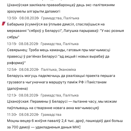
Ціханоўская заклікала праваабаронцаў даць экс-палітвязням
зразумелы алгарытм дапамогі
13:50
08.08.2026
Грамадства, Палітыка
Бабарыка ўсумніўся ва ўплыве дэмсіл, спаслаўшыся на
меркаванні "сяброў у Беларусі", Латушка парыраваў: "У нас розныя
сябры"
13:15
08.08.2026
Грамадства, Палітыка
Севярынец: Трэба мець каманды, гатовыя пры магчымасці
правесці ў рэгіёнах Беларусі "ад акцый і новых вырабаў да
рэформаў"
12:54
08.08.2026
Палітыка, Эканоміка
Беларусь могуць падключыць да рэалізацыі праекта першага
грузавога чыгуначнага маршруту паміж РФ і Пакістанам
(дапоўнена)
12:13
08.08.2026
Грамадства, Палітыка
Ціханоўская: Перамены ў Беларусі — пытанне часу, мы можам
паўплываць на стварэнне новага акна магчымасцяў
11:30
08.08.2026
Грамадства
Моцны вецер 6 жніўня паваліў 2,4 тыс. дрэў, пашкодзіў дахі больш
за 700 дамоў — удакладненыя даныя МНС