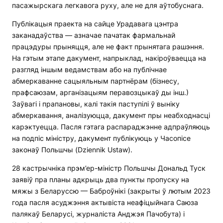
пасажырскага легкавога руху, але не для аўтобуснага.
Публікацыя праекта на сайце Урадавага цэнтра
заканадаўства — азначае пачатак фармальнай
працэдуры прыняцця, але не факт прынятага рашэння.
На гэтым этапе дакумент, напрыклад, накіроўваецца на
разгляд іншым ведамствам або на публічнае
абмеркаванне сацыяльным партнёрам (бізнесу,
прафсаюзам, арганізацыям перавозцыкаў ды інш.)
Заўвагі і прапановы, калі такія паступілі ў выніку
абмеркавання, аналізуюцца, дакумент пры неабходнасці
карэктуецца. Пасля гэтага распараджэнне адпраўляюць
на подпіс міністру, дакумент публікуюць у Часопісе
законаў Польшчы (Dziennik Ustaw).
28 кастрычніка прэм’ер-міністр Польшчы Дональд Туск
заявіў пра планы адкрыць два пункты пропуску на
мяжы з Беларуссю — Баброўнікі (закрыты ў лютым 2023
года пасля асуджэння актывіста неафіцыйнага Саюза
палякаў Беларусі, журналіста Анджэя Пачобута) і