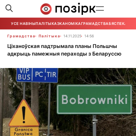
УСЕ НАВІНЫ
ПАЛІТЫКА
ЭКАНОМІКА
ГРАМАДСТВА
БЯСПЕКА
УСЕ
Грамадства
Палітыка
14.11.2025
14:56
Ціханоўская падтрымала планы Польшчы
адкрыць памежныя пераходы з Беларуссю