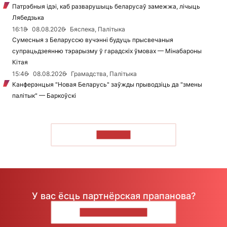
Патрэбныя ідэі, каб разварушыць беларусаў замежжа, лічыць
Лябедзька
16:18
08.08.2026
Бяспека, Палітыка
Сумесныя з Беларуссю вучэнні будуць прысвечаныя
супрацьдзеянню тэрарызму ў гарадскіх ўмовах — Мінабароны
Кітая
15:46
08.08.2026
Грамадства, Палітыка
Канферэнцыя "Новая Беларусь" заўжды прыводзіць да "змены
палітык" — Баркоўскі
ЧЫТАЦЬ
У вас ёсць партнёрская прапанова?
НАПІШЫЦЕ НАМ