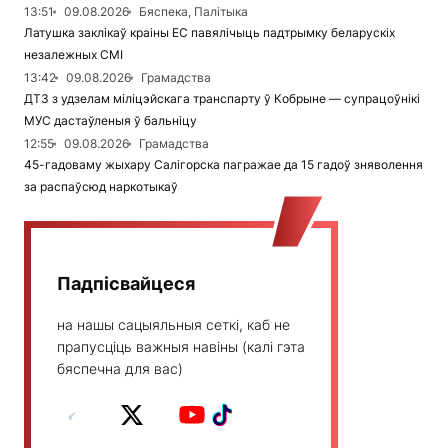
13:51
09.08.2026
Бяспека, Палітыка
Латушка заклікаў краіны ЕС павялічыць падтрымку беларускіх
незалежных СМІ
13:42
09.08.2026
Грамадства
ДТЗ з удзелам міліцэйскага транспарту ў Кобрыне — супрацоўнікі
МУС дастаўленыя ў бальніцу
12:55
09.08.2026
Грамадства
45-гадоваму жыхару Салігорска пагражае да 15 гадоў зняволення
за распаўсюд наркотыкаў
Падпісвайцеся
на нашы сацыяльныя сеткі, каб не
прапусціць важныя навіны (калі гэта
бяспечна для вас)