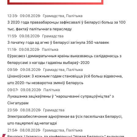
12:35
09.08.2026
Грамадства, Палітыка
З 2020 года праваабаронцы зафіксавалі ў Беларусі больш за 100
тыс. фактаў палітычнага пераследу
11:55
09.08.2026
Грамадства
З пачатку года ад агню ў Беларусі загінула 350 чалавек
11:16
09.08.2026
Палітыка
Еўрасаюз і дэмакратычныя краіны выказваюць салідарнасць з
беларусамі з нагоды гадавіны выбараў-2020
09:56
09.08.2026
Грамадства, Палітыка
Ціханоўская: З кожным годам становіцца ўсё больш відавочна,
што 2020-ты незваротна змяніў Беларусь
09:07
09.08.2026
Палітыка
Лукашэнка зацікаўлены ў "нарошчванні супрацоўніцтва" з
Сінгапурам
23:56
08.08.2026
Грамадства
Электразабеспячэнне адноўленае ва ўсіх паселішчах Беларусі,
што пацярпелі ад непагадзі
21:54
08.08.2026
Грамадства, Палітыка
Вячорка: Цікавасць да канферэнцыі "Новая Беларусь" вызначае