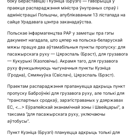
боку Бераставіца) і Кузніца (Брузгі) — гаворыцца ў
праекце распараджэння міністра ўнутраных спраў і
адміністрацыі Польшчы, апублікаваным 13 лістапада на
сайце Урадавага цэнтра заканадаўства.
Польскае інфармагенцтва PAP у заметцы пра гэты
дакумент нагадала, што цяпер на польска-беларускай
мяжы працуе два аўтамабільныя пункты пропуску: для
пасажырскага руху — Цярэспаль (Брэст), для грузавога
— Кукурыкі (Казловічы). Акрамя таго, для грузавога
руху функцыянуюць чыгуначныя пункты Кузніца
(Гродна), Сямянуўка (Свіслач), Цярэспаль (Брэст).
Праектам распараджэння прапануецца адкрыць пункт
пропуску Баброўнікі для грузавога руху, але толькі для
“транспартных сродкаў, зарэгістраваных у дзяржавах
ЕС, <…> Еўрапейскай эканамічнай зоны і Швейцарыі”, а
таксама “для пасажырскага руху, уключаючы
аўтобусы”.
Пункт Кузніца (Брузгі) плануецца адкрыць толькі для