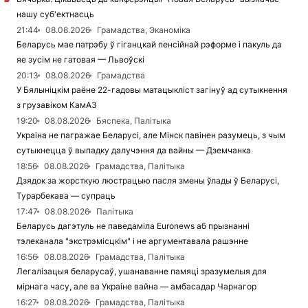
нашу суб'ектнасць
21:44
08.08.2026
Грамадства, Эканоміка
Беларусь мае патрэбу ў гіганцкай пенсійнай рэформе і пакуль да
яе зусім не гатовая — Львоўскі
20:13
08.08.2026
Грамадства
У Бялыніцкім раёне 22-гадовы матацыкліст загінуў ад сутыкнення
з грузавіком КамАЗ
19:20
08.08.2026
Бяспека, Палітыка
Украіна не пагражае Беларусі, але Мінск павінен разумець, з чым
сутыкнецца ў выпадку далучэння да вайны — Дземчанка
18:56
08.08.2026
Грамадства, Палітыка
Дзядок за жорсткую люстрацыю пасля змены ўлады ў Беларусі,
Турарбекава — супраць
17:47
08.08.2026
Палітыка
Беларусь дагэтуль не паведаміла Euronews аб прызнанні
тэлеканала "экстрэмісцкім" і не аргументавала рашэнне
16:56
08.08.2026
Грамадства, Палітыка
Легалізацыя беларусаў, ушанаванне памяці зразумелыя для
мірнага часу, але ва Украіне вайна — амбасадар Чарнагор
16:27
08.08.2026
Грамадства, Палітыка