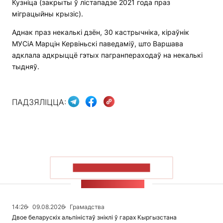
Кузніца (закрыты ў лістападзе 2021 года праз
міграцыйны крызіс).
Аднак праз некалькі дзён, 30 кастрычніка, кіраўнік
МУСіА Марцін Кервіньскі паведаміў, што Варшава
адклала адкрыццё гэтых пагранпераходаў на некалькі
тыдняў.
ПАДЗЯЛІЦЦА:
ПАКАЗАЦЬ БОЛЬШ
СТУЖКА НАВІН
14:26
09.08.2026
Грамадства
Двое беларускіх альпіністаў зніклі ў гарах Кыргызстана