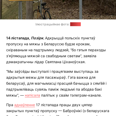
Ілюстрацыйнае фота:
TVN24
14 лістапада,
Позірк
.
Адкрыццё польскіх пунктаў
пропуску на мяжы з Беларуссю будзе крокам,
скіраваным на падтрымку людзей, “бо гэтыя пераходы
з’яўляюцца мяжой са свабодным светам”, заявіла
дэмакратычны лідар Святлана Ціханоўская.
“Мы заўсёды выступалі і працягваем выступаць за
адкрытыя межы для пасажыраў. Гэта важна для
беларусаў, для магчымасці прасцей бачыцца з сям’ёй і
падтрымліваць сувязь паміж людзьмі па абодва бакі
мяжы”, —
напісала
палітык у сваім тэлеграм-канале.
Пра
аднаўленне
17 лістапада працы двух цяпер
закрытых пунктаў пропуску — Баброўнікі (з беларускага