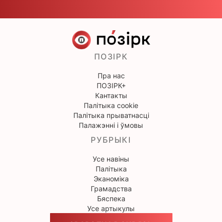
ПОЗІРК
Пра нас
ПОЗІРК+
Кантакты
Палітыка cookie
Палітыка прыватнасці
Палажэнні і ўмовы
РУБРЫКІ
Усе навіны
Палітыка
Эканоміка
Грамадства
Бяспека
Усе артыкулы