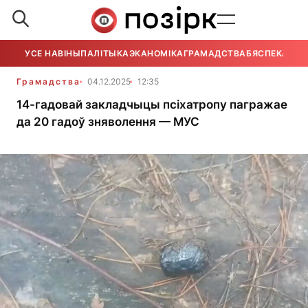
УСЕ НАВІНЫ
ПАЛІТЫКА
ЭКАНОМІКА
ГРАМАДСТВА
БЯСПЕКА
УСЕ
Грамадства
04.12.2025
12:35
14-гадовай закладчыцы псіхатропу пагражае
да 20 гадоў зняволення — МУС