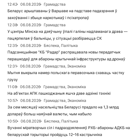
12:42
06.08.2026
Грамадства
Беларус арыштаваны ў Варшаве на падставе падазрэння ў
захоўванні і збыце наркотыкаў і псіхатропаў
12:38
06.08.2026
Грамадства
У цэнтры Мінска на дзяўчыну ўпалі галіны надламанага дрэва —
пацярпелая ў бальніцы, у сітуацыі разбіраецца СК
12:35
06.08.2026
Бяспека, Палітыка
Падсанкцыйнае "КБ "Радар" распрацавала новы перадатчык
перашкодаў для абароны крытычнай інфраструктуры ад дронаў
12:31
06.08.2026
Грамадства, Эканоміка
Мытня выкрыла намер польскага перавозчыка схаваць частку
грузу
11:08
06.08.2026
Грамадства, Эканоміка
На аб'ектах АПК пашкоджаныя яшчэ дзве адзінкі тэхнікі
10:57
06.08.2026
Грамадства, Эканоміка
За сем месяцаў насельніцтва Беларусі прадало на 1,3 млрд
долараў больш наяўнай валюты, чым набыло
10:50
06.08.2026
Бяспека, Палітыка
Вучэнні міратворчых сіл і падраздзяленняў РХБ-абароны АДКБ на
беларускай тэрыторыі пройдуць 12–16 кастрычніка