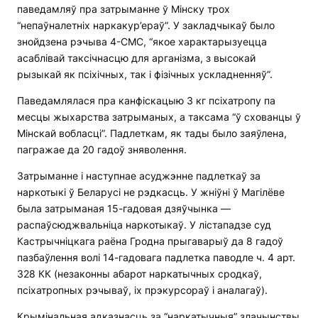
паведамляў пра затрыманне ў Мінску трох
“непаўналетніх наркакур’ераў”. У закладчыкаў было
знойдзена рэчыва 4-СМС, “якое характарызуецца
асаблівай таксічнасцю для арганізма, з высокай
рызыкай як псіхічных, так і фізічных ускладненняў”.
Паведамлялася пра канфіскацыю 3 кг псіхатропу па
месцы жыхарства затрыманых, а таксама “ў схованцы ў
Мінскай вобласці”. Падлеткам, як тады было заяўлена,
пагражае да 20 гадоў зняволення.
Затрыманне і наступнае асуджэнне падлеткаў за
наркотыкі ў Беларусі не рэдкасць. У жніўні ў Магілёве
была затрыманая 15-гадовая дзяўчынка —
распаўсюджвальніца наркотыкаў. У лістападзе суд
Кастрычніцкага раёна Гродна прыгаварыў да 8 гадоў
пазбаўлення волі 14-гадовага падлетка паводле ч. 4 арт.
328 КК (незаконны абарот наркатычных сродкаў,
псіхатропных рэчываў, іх прэкурсораў і аналагаў).
Крымінальная адказнасць за “наркатычныя” злачынствы