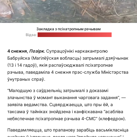
Закладка з псіхатропным рэчывам
Відэа:
прэс-служба МУС / стоп-кадр: "Позірк"
4 снежня,
Позірк
.
Супрацоўнікі наркакантролю
Бабруйска (Магілёўская вобласць) затрымалі дзяўчынак
(13 і 14 гадоў), якія распаўсюджвалі псіхатропнае
рэчыва, паведаміла 4 снежня прэс-служба Міністэрства
ўнутраных спраў.
“Малодшую з саўдзельніц затрымалі з доказамі
злачынства ў момант выканання чарговага задання”, —
заявіла ведамства. Сцвярджаецца, што пры ёй, а
таксама ў тайніках знойдзена і канфіскавана “асабліва
небяспечнае псіхатропнае рэчыва 4-СМС” (клефедрон).
Паведамляецца, што прапанову зарабіць васьмікласніца
знайшла ў інтэрнэце, пасля чаго “прайшла навучанне” і