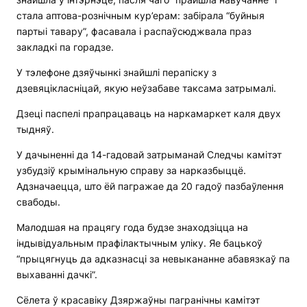
стала аптова-рознічным кур’ерам: забірала “буйныя
партыі тавару”, фасавала і распаўсюджвала праз
закладкі па горадзе.
У тэлефоне дзяўчынкі знайшлі перапіску з
дзевяцікласніцай, якую неўзабаве таксама затрымалі.
Дзеці паспелі прапрацаваць на наркамаркет каля двух
тыдняў.
У дачыненні да 14-гадовай затрыманай Следчы камітэт
узбудзіў крымінальную справу за нарказбыццё.
Адзначаецца, што ёй пагражае да 20 гадоў пазбаўлення
свабоды.
Малодшая на працягу года будзе знаходзіцца на
індывідуальным прафілактычным уліку. Яе бацькоў
“прыцягнуць да адказнасці за невыкананне абавязкаў па
выхаванні дачкі”.
Сёлета ў красавіку Дзяржаўны пагранічны камітэт