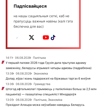
Падпісвайцеся
на нашы сацыяльныя сеткі, каб не
прапусціць важныя навіны (калі гэта
бяспечна для вас)
14:11
06.08.2026
Палітыка
У першай палове 2026 года Грузія дала прытулак аднаму
замежніку, беларусы атрымалі чатыры адмовы (падрабязна)
13:38
06.08.2026
Эканоміка
Долар, еўра і юань падаражэлі на біржавых таргах 6 жніўня
13:36
06.08.2026
Грамадства
Штогод афтальмолагі прымаюць у паліклініках больш за 2,5 млн
пацыентаў — пазаштатны спецыяліст Мінздароўя
13:05
06.08.2026
Палітыка, Эканоміка
Прэзідэнт Алжыра можа неўзабаве наведаць Беларусь