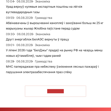
10:04
06.08.2026
Эканоміка
Урад вярнуў нулявыя экспартныя пошліны на лёгкія
вуглевадародныя газы
09:55
06.08.2026
Грамадства
Абвінавачаны ў вырошчванні канопляў і захоўванні больш як 25 кг
марыхуаны жыхар Жлобіна паўстане перад судом
09:30
06.08.2026
Эканоміка
Другі энергаблок БелАЭС вернуты ў працу
09:01
06.08.2026
Эканоміка
У ліпені 2026 года “БелДжы” прадаў на рынку РФ на чвэрць менш
новых аўтамабіляў, чым годам раней
08:28
06.08.2026
Грамадства
МНС папярэджвае пра небяспеку ўзнікнення лясных пажараў і
парушэння электразабеспячэння праз спёку
ЧЫТАЦЬ