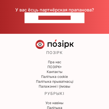
У вас ёсць партнёрская прапанова?
НАПІШЫЦЕ НАМ
ПОЗІРК
Пра нас
ПОЗІРК+
Кантакты
Палітыка cookie
Палітыка прыватнасці
Палажэнні і ўмовы
РУБРЫКІ
Усе навіны
Палітыка