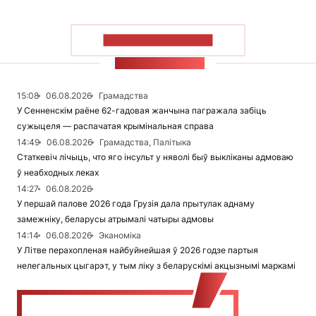
ПАКАЗАЦЬ БОЛЬШ
СТУЖКА НАВІН
15:08
06.08.2026
Грамадства
У Сенненскім раёне 62-гадовая жанчына пагражала забіць
сужыцеля — распачатая крымінальная справа
14:49
06.08.2026
Грамадства, Палітыка
Статкевіч лічыць, что яго інсульт у няволі быў выкліканы адмоваю
ў неабходных леках
14:27
06.08.2026
У першай палове 2026 года Грузія дала прытулак аднаму
замежніку, беларусы атрымалі чатыры адмовы
14:14
06.08.2026
Эканоміка
У Літве перахопленая найбуйнейшая ў 2026 годзе партыя
нелегальных цыгарэт, у тым ліку з беларускімі акцызнымі маркамі