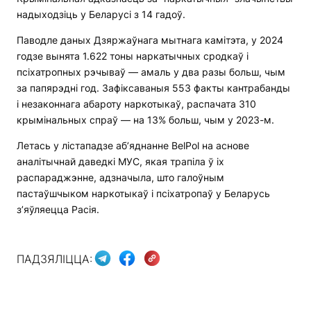
надыходзіць у Беларусі з 14 гадоў.
Паводле даных Дзяржаўнага мытнага камітэта, у 2024
годзе вынята 1.622 тоны наркатычных сродкаў і
псіхатропных рэчываў — амаль у два разы больш, чым
за папярэдні год. Зафіксаваныя 553 факты кантрабанды
і незаконнага абароту наркотыкаў, распачата 310
крымінальных спраў — на 13% больш, чым у 2023-м.
Летась у лістападзе аб’яднанне BelPol на аснове
аналітычнай даведкі МУС, якая трапіла ў іх
распараджэнне, адзначыла, што галоўным
пастаўшчыком наркотыкаў і псіхатропаў у Беларусь
з’яўляецца Расія.
ПАДЗЯЛІЦЦА: