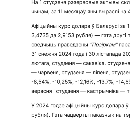
На 1 студзеня рэзервовыя актывы скл
чынам, за 11 месяцаў яны выраслі на 
Афіцыйны курс долара ў Беларусі за 11
3,4735 да 2,9153 рубля) — гэта другі
сведчыць праведзены
“Позіркам”
пара
31 снежня 2024 года і 30 лістапада 20
лютага, студзеня — сакавіка, студзен
— чэрвеня, студзеня — ліпеня, студзе
-8,54%, -10,25%, -12,16%, -13,7%, -14,
верасня і студзеня — кастрычніка — т
У 2024 годзе афіцыйны курс долара ў 
рубля). Гэта чацвёрты паказчык на т