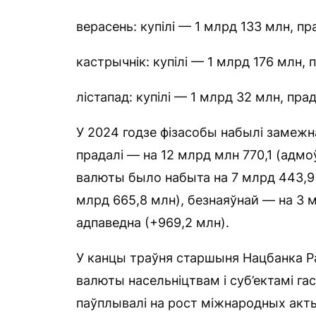
верасень: купілі — 1 млрд 133 млн, п
кастрычнік: купілі — 1 млрд 176 млн, 
лістапад: купілі — 1 млрд 32 млн, пра
У 2024 годзе фізасобы набылі замежн
прадалі — на 12 млрд млн 770,1 (адмо
валюты было набыта на 7 млрд 443,9 
млрд 665,8 млн), безнаяўнай — на 3 м
адпаведна (+969,2 млн).
У канцы траўня старшыня Нацбанка Р
валюты насельніцтвам і суб’ектамі га
паўплывалі на рост міжнародных акты