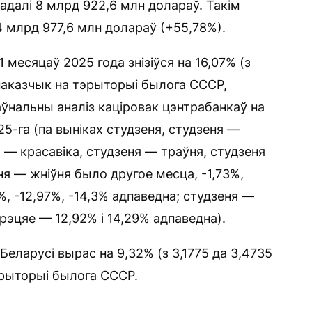
адалі 8 млрд 922,6 млн долараў. Такім
4 млрд 977,6 млн долараў (+55,78%).
 месяцаў 2025 года знізіўся на 16,07% (з
 паказчык на тэрыторыі былога СССР,
ўнальны аналіз каціровак цэнтрабанкаў на
25-га (па выніках студзеня, студзеня —
я — красавіка, студзеня — траўня, студзеня
ня — жніўня было другое месца, -1,73%,
6%, -12,97%, -14,3% адпаведна; студзеня —
рэцяе — 12,92% і 14,29% адпаведна).
Беларусі вырас на 9,32% (з 3,1775 да 3,4735
эрыторыі былога СССР.