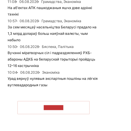
11:08
06.08.2026
Грамадства, Эканоміка
На аб'ектах АПК пашкоджаныя яшчэ дзве адзінкі
тэхнікі
10:57
06.08.2026
Грамадства, Эканоміка
За сем месяцаў насельніцтва Беларусі прадало на
1,3 млрд долараў больш наяўнай валюты, чым
набыло
10:50
06.08.2026
Бяспека, Палітыка
Вучэнні міратворчых сіл і падраздзяленняў РХБ-
абароны АДКБ на беларускай тэрыторыі пройдуць
12–16 кастрычніка
10:04
06.08.2026
Эканоміка
Урад вярнуў нулявыя экспартныя пошліны на лёгкія
вуглевадародныя газы
ЧЫТАЦЬ