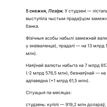
5 снежня,
Позірк
.
У студзені — лістап
выступіла чыстым прадаўцом замежн
банка.
Фізічныя асобы набылі замежнай валют
у эквіваленце), прадалі — на 13 млрд
млн).
Наяўнай валюты набыта на 7 млрд 657
(-2 млрд 576,5 млн), безнаяўнай — на
адпаведна (+1 млрд 61,5 млн).
Сітуацыя па месяцах:
студзень: купілі — 919,2 млн долараў,