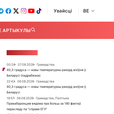
Увайсці
BE
Е АРТЫКУЛЫ
СТУЖКА НАВІН
00:24
07.08.2026
Грамадства
40,3 градуса — новы тэмпературны рэкорд жніўня ў
Беларусі (падрабязна)
22:42
06.08.2026
Грамадства
40,3 градуса — новы тэмпературны рэкорд жніўня ў
Беларусі
19:57
06.08.2026
Грамадства, Палітыка
Правабаронцам вядома пра больш за 180 фактаў
пераследу па "справе ЕГУ"