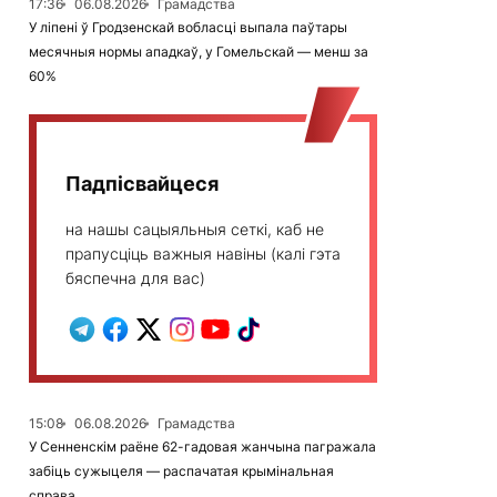
17:36
06.08.2026
Грамадства
У ліпені ў Гродзенскай вобласці выпала паўтары
месячныя нормы ападкаў, у Гомельскай — менш за
60%
Падпісвайцеся
на нашы сацыяльныя сеткі, каб не
прапусціць важныя навіны (калі гэта
бяспечна для вас)
15:08
06.08.2026
Грамадства
У Сенненскім раёне 62-гадовая жанчына пагражала
забіць сужыцеля — распачатая крымінальная
справа