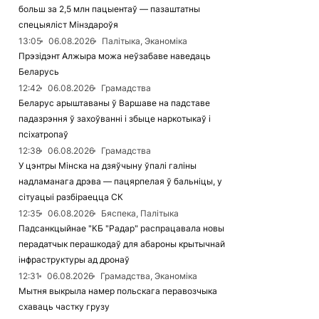
больш за 2,5 млн пацыентаў — пазаштатны
спецыяліст Мінздароўя
13:05
06.08.2026
Палітыка, Эканоміка
Прэзідэнт Алжыра можа неўзабаве наведаць
Беларусь
12:42
06.08.2026
Грамадства
Беларус арыштаваны ў Варшаве на падставе
падазрэння ў захоўванні і збыце наркотыкаў і
псіхатропаў
12:38
06.08.2026
Грамадства
У цэнтры Мінска на дзяўчыну ўпалі галіны
надламанага дрэва — пацярпелая ў бальніцы, у
сітуацыі разбіраецца СК
12:35
06.08.2026
Бяспека, Палітыка
Падсанкцыйнае "КБ "Радар" распрацавала новы
перадатчык перашкодаў для абароны крытычнай
інфраструктуры ад дронаў
12:31
06.08.2026
Грамадства, Эканоміка
Мытня выкрыла намер польскага перавозчыка
схаваць частку грузу