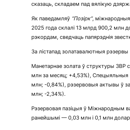
сказаць, складаем пад вялікую дзярж
Як паведамляў
“Позірк”
, міжнародныя
2025 года склалі 13 млрд 900,2 млн д
рэкордам, сведчаць папярэднія звест
За лістапад золатавалютныя рэзервы (
Манетарнае золата ў структуры ЗВР с
млн за месяц; +4,53%), Спецыяльныя 
млн; -0,84%), рэзервовыя актывы ў з
млн; -2,34%).
Рэзервовая пазіцыя ў Міжнародным в
ранейшымі — 0,03 млн і 0,1 млн долар