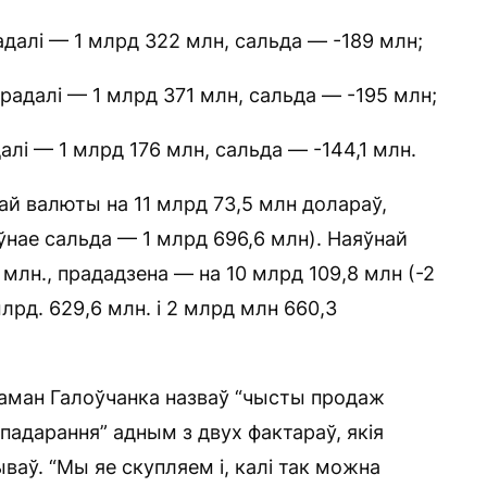
радалі — 1 млрд 322 млн, сальда — -189 млн;
прадалі — 1 млрд 371 млн, сальда — -195 млн;
далі — 1 млрд 176 млн, сальда — -144,1 млн.
ай валюты на 11 млрд 73,5 млн долараў,
ўнае сальда — 1 млрд 696,6 млн). Наяўнай
млн., прададзена — на 10 млрд 109,8 млн (-2
лрд. 629,6 млн. і 2 млрд млн 660,3
аман Галоўчанка назваў “чысты продаж
спадарання” адным з двух фактараў, якія
ваў. “Мы яе скупляем і, калі так можна