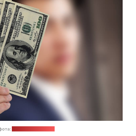
фота:
Geralt / pixabay.com