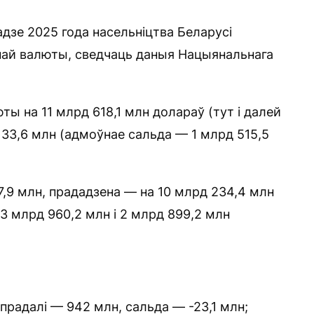
адзе 2025 года насельніцтва Беларусі
ай валюты, сведчаць даныя Нацыянальнага
ы на 11 млрд 618,1 млн долараў (тут і далей
 133,6 млн (адмоўнае сальда — 1 млрд 515,5
,9 млн, прададзена — на 10 млрд 234,4 млн
 3 млрд 960,2 млн і 2 млрд 899,2 млн
 прадалі — 942 млн, сальда — -23,1 млн;