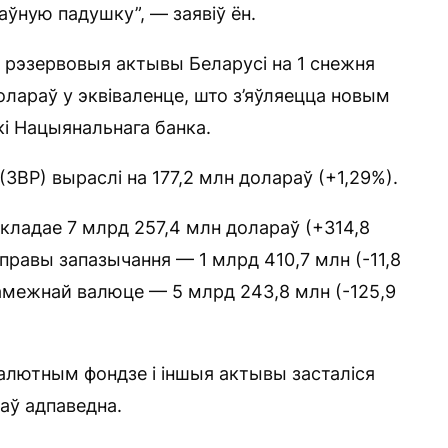
аўную падушку”, — заявіў ён.
 рэзервовыя актывы Беларусі на 1 снежня
олараў у эквіваленце, што з’яўляецца новым
кі Нацыянальнага банка.
ЗВР) выраслі на 177,2 млн долараў (+1,29%).
кладае 7 млрд 257,4 млн долараў (+314,8
правы запазычання — 1 млрд 410,7 млн (-11,8
амежнай валюце — 5 млрд 243,8 млн (-125,9
алютным фондзе і іншыя актывы засталіся
аў адпаведна.