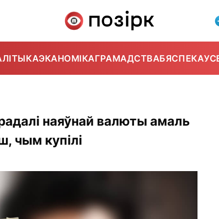
АЛІТЫКА
ЭКАНОМІКА
ГРАМАДСТВА
БЯСПЕКА
УС
прадалі наяўнай валюты амаль
ш, чым купілі