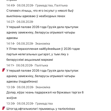
14:49
06.08.2026
Грамадства, Палітыка
Статкевіч лічыць, что яго інсульт у няволі быў
выкліканы адмоваю ў неабходных леках
14:27
06.08.2026
У першай палове 2026 года Грузія дала прытулак
аднаму замежніку, беларусы атрымалі чатыры
адмовы
14:14
06.08.2026
Эканоміка
У Літве перахопленая найбуйнейшая ў 2026 годзе
партыя нелегальных цыгарэт, у тым ліку з
беларускімі акцызнымі маркамі
14:11
06.08.2026
Палітыка
У першай палове 2026 года Грузія дала прытулак
аднаму замежніку, беларусы атрымалі чатыры
адмовы (падрабязна)
13:38
06.08.2026
Эканоміка
Долар, еўра і юань падаражэлі на біржавых таргах 6
жніўня
13:36
06.08.2026
Грамадства
Штогод афтальмолагі прымаюць у паліклініках