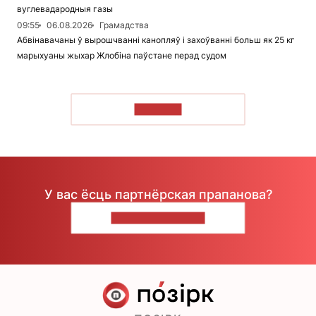
вуглевадародныя газы
09:55
06.08.2026
Грамадства
Абвінавачаны ў вырошчванні канопляў і захоўванні больш як 25 кг
марыхуаны жыхар Жлобіна паўстане перад судом
ЧЫТАЦЬ
У вас ёсць партнёрская прапанова?
НАПІШЫЦЕ НАМ