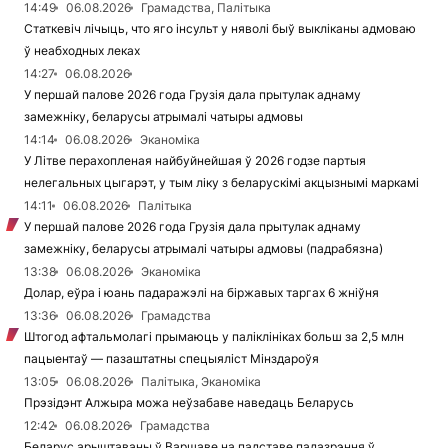
14:49
06.08.2026
Грамадства, Палітыка
Статкевіч лічыць, что яго інсульт у няволі быў выкліканы адмоваю
ў неабходных леках
14:27
06.08.2026
У першай палове 2026 года Грузія дала прытулак аднаму
замежніку, беларусы атрымалі чатыры адмовы
14:14
06.08.2026
Эканоміка
У Літве перахопленая найбуйнейшая ў 2026 годзе партыя
нелегальных цыгарэт, у тым ліку з беларускімі акцызнымі маркамі
14:11
06.08.2026
Палітыка
У першай палове 2026 года Грузія дала прытулак аднаму
замежніку, беларусы атрымалі чатыры адмовы (падрабязна)
13:38
06.08.2026
Эканоміка
Долар, еўра і юань падаражэлі на біржавых таргах 6 жніўня
13:36
06.08.2026
Грамадства
Штогод афтальмолагі прымаюць у паліклініках больш за 2,5 млн
пацыентаў — пазаштатны спецыяліст Мінздароўя
13:05
06.08.2026
Палітыка, Эканоміка
Прэзідэнт Алжыра можа неўзабаве наведаць Беларусь
12:42
06.08.2026
Грамадства
Беларус арыштаваны ў Варшаве на падставе падазрэння ў