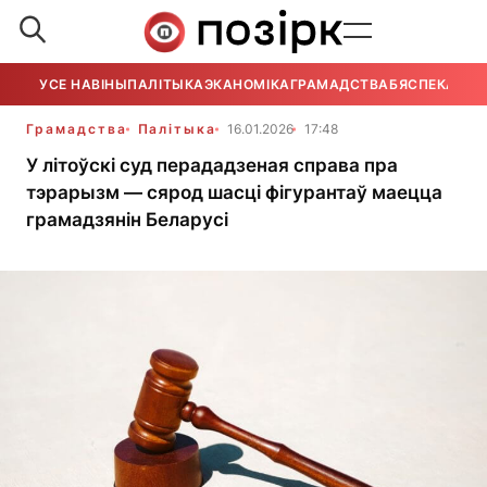
УСЕ НАВІНЫ
ПАЛІТЫКА
ЭКАНОМІКА
ГРАМАДСТВА
БЯСПЕКА
УСЕ
Грамадства
Палітыка
16.01.2026
17:48
У літоўскі суд перададзеная справа пра
тэрарызм — сярод шасці фігурантаў маецца
грамадзянін Беларусі