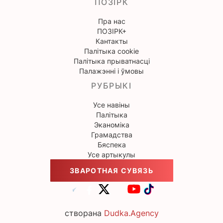
ПОЗІРК
Пра нас
ПОЗІРК+
Кантакты
Палітыка cookie
Палітыка прыватнасці
Палажэнні і ўмовы
РУБРЫКІ
Усе навіны
Палітыка
Эканоміка
Грамадства
Бяспека
Усе артыкулы
ЗВАРОТНАЯ СУВЯЗЬ
створана
Dudka.Agency