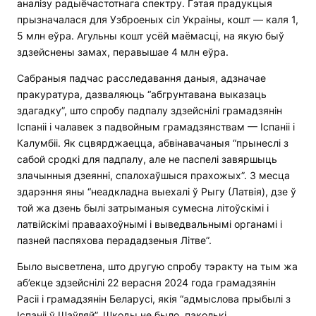
аналізу радыёчастотнага спектру. Гэтая прадукцыя
прызначалася для Узброеных сіл Украіны, кошт — каля 1,
5 млн еўра. Агульны кошт усёй маёмасці, на якую быў
здзейснены замах, перавышае 4 млн еўра.
Сабраныя падчас расследавання даныя, адзначае
пракуратура, дазваляюць “абгрунтавана выказаць
здагадку”, што спробу падпалу здзейснілі грамадзянін
Іспаніі і чалавек з падвойным грамадзянствам — Іспаніі і
Калумбіі. Як сцвярджаецца, абвінавачаныя “прынеслі з
сабой сродкі для падпалу, але не паспелі завяршыць
злачынныя дзеянні, спалохаўшыся прахожых”. З месца
здарэння яны “неадкладна выехалі ў Рыгу (Латвія), дзе ў
той жа дзень былі затрыманыя сумесна літоўскімі і
латвійскімі праваахоўнымі і выведвальнымі органамі і
пазней паспяхова перададзеныя Літве”.
Было высветлена, што другую спробу тэракту на тым жа
аб’екце здзейснілі 22 верасня 2024 года грамадзянін
Расіі і грамадзянін Беларусі, якія “адмыслова прыбылі з
Іспаніі ў Шаўляй”. Шкоды не было, паколькі