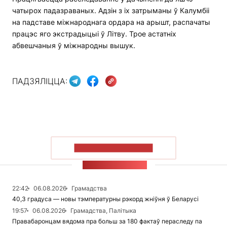
чатырох падазраваных. Адзін з іх затрыманы ў Калумбіі
на падставе міжнароднага ордара на арышт, распачаты
працэс яго экстрадыцыі ў Літву. Трое астатніх
абвешчаныя ў міжнародны вышук.
ПАДЗЯЛІЦЦА:
ПАКАЗАЦЬ БОЛЬШ
СТУЖКА НАВІН
22:42
06.08.2026
Грамадства
40,3 градуса — новы тэмпературны рэкорд жніўня ў Беларусі
19:57
06.08.2026
Грамадства, Палітыка
Правабаронцам вядома пра больш за 180 фактаў пераследу па