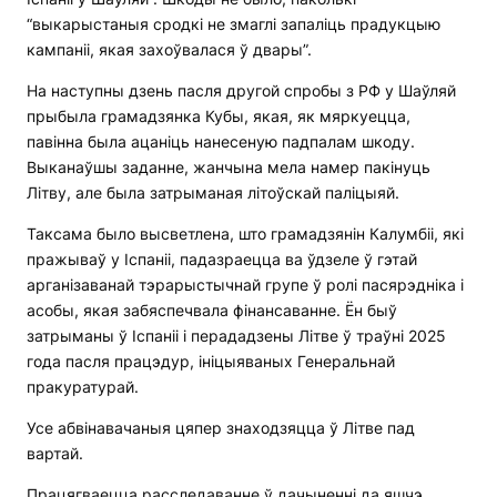
“выкарыстаныя сродкі не змаглі запаліць прадукцыю
кампаніі, якая захоўвалася ў двары”.
На наступны дзень пасля другой спробы з РФ у Шаўляй
прыбыла грамадзянка Кубы, якая, як мяркуецца,
павінна была ацаніць нанесеную падпалам шкоду.
Выканаўшы заданне, жанчына мела намер пакінуць
Літву, але была затрыманая літоўскай паліцыяй.
Таксама было высветлена, што грамадзянін Калумбіі, які
пражываў у Іспаніі, падазраецца ва ўдзеле ў гэтай
арганізаванай тэрарыстычнай групе ў ролі пасярэдніка і
асобы, якая забяспечвала фінансаванне. Ён быў
затрыманы ў Іспаніі і перададзены Літве ў траўні 2025
года пасля працэдур, ініцыяваных Генеральнай
пракуратурай.
Усе абвінавачаныя цяпер знаходзяцца ў Літве пад
вартай.
Працягваецца расследаванне ў дачыненні да яшчэ