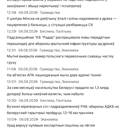
захоўванні і збыце наркотыкаў і псіхатропаў
12:38
06.08.2026
Грамадства
У цэнтры Мінска на дзяўчыну ўпалі галіны надламанага дрэва —
пацярпелая ў бальніцы, у сітуацыі разбіраецца СК
12:35
06.08.2026
Бяспека, Палітыка
Падсанкцыйнае "КБ "Радар" распрацавала новы перадатчык
перашкодаў для абароны крытычнай інфраструктуры ад дронаў
12:31
06.08.2026
Грамадства, Эканоміка
Мытня выкрыла намер польскага перавозчыка схаваць частку
грузу
11:08
06.08.2026
Грамадства, Эканоміка
На аб'ектах АПК пашкоджаныя яшчэ дзве адзінкі тэхнікі
10:57
06.08.2026
Грамадства, Эканоміка
За сем месяцаў насельніцтва Беларусі прадало на 1,3 млрд
долараў больш наяўнай валюты, чым набыло
10:50
06.08.2026
Бяспека, Палітыка
Вучэнні міратворчых сіл і падраздзяленняў РХБ-абароны АДКБ на
беларускай тэрыторыі пройдуць 12–16 кастрычніка
10:04
06.08.2026
Эканоміка
Урад вярнуў нулявыя экспартныя пошліны на лёгкія