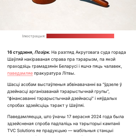
Ілюстрацыя:
Tingey Injury Law Firm / unsplash.com
16 студзеня,
Позірк
.
На разгляд Акруговага суда горада
Шаўляй накіраваная справа пра тэрарызм, па якой
праходзіць грамадзянін Беларусі і яшчэ пяць чалавек,
паведамляе
пракуратура Літвы.
Шасці асобам выстаўленыя абвінавачанні ва “ўдзеле ў
дзейнасці арганізаванай тэрарыстычнай групы”,
“фінансаванні тэрарыстычнай дзейнасці” і няўдалых
спробах здзейсціць тэракт у Шаўляі.
Паведамляецца, што ўначы 17 верасня 2024 года была
здзейсненая спроба падпаліць на тэрыторыі кампаніі
TVC Solutions яе прадукцыю — мабільныя станцыі