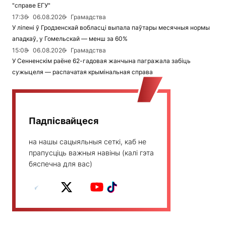
"справе ЕГУ"
17:36
06.08.2026
Грамадства
У ліпені ў Гродзенскай вобласці выпала паўтары месячныя нормы
ападкаў, у Гомельскай — менш за 60%
15:08
06.08.2026
Грамадства
У Сенненскім раёне 62-гадовая жанчына пагражала забіць
сужыцеля — распачатая крымінальная справа
Падпісвайцеся
на нашы сацыяльныя сеткі, каб не
прапусціць важныя навіны (калі гэта
бяспечна для вас)