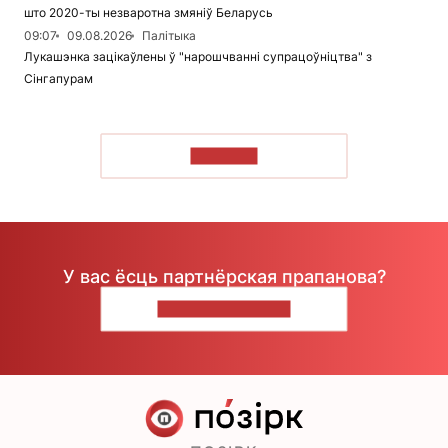
што 2020-ты незваротна змяніў Беларусь
09:07
09.08.2026
Палітыка
Лукашэнка зацікаўлены ў "нарошчванні супрацоўніцтва" з
Сінгапурам
ЧЫТАЦЬ
У вас ёсць партнёрская прапанова?
НАПІШЫЦЕ НАМ