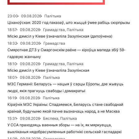
23:00
09.08.2026
Палітыка
Ціханоўская: 2020 год паказаў, што жыццё ўмее рабіць сюрпрызы
18:57
09.08.2026
Грамадства, Палітыка
Місію дэмсіл у Кіеве ўзначаліла Зазулінская (дапоўнена)
18:32
09.08.2026
Грамадства
Смяротнае ДТЗ у Смаргонскім раёне — кіроўца мапеда збіў 59-
гадовую жанчыну
18:10
09.08.2026
Грамадства, Палітыка
Місію дэмсіл у Кіеве ўзначаліла Зазулінская
18:01
09.08.2026
Палітыка
МЗС Германіі: Беларусь — нацыя ў сэрцы Еўропы, дзе жывуць
людзі, якія прагнуць свабоды і дэмакратыі
16:19
09.08.2026
Палітыка
Кіраўнік МЗС Украіны: Спадзяемся, Беларусь стане свабоднай
краінай, будучыню якой пачне вызначаць народ, а не Масква
15:31
09.08.2026
Бяспека, Палітыка
У ССА праходзяць ваенныя зборы — на іх, як мяркуецца,
выкліканыя нядобрасумленныя работнікі сельскай гаспадаркі
14:26
09.08.2026
Грамадства