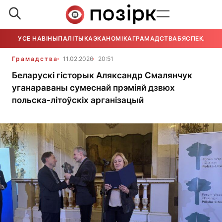
УСЕ НАВІНЫ
ПАЛІТЫКА
ЭКАНОМІКА
ГРАМАДСТВА
БЯСПЕКА
УСЕ
Грамадства
11.02.2026
20:51
Беларускі гісторык Аляксандр Смалянчук
уганараваны сумеснай прэміяй дзвюх
польска-літоўскіх арганізацый