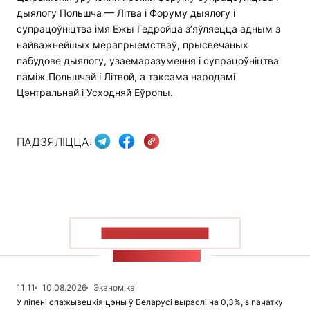
дыялогу Польшча — Літва і Форуму дыялогу і
супрацоўніцтва імя Ежы Гедройца з’яўляецца адным з
найважнейшых мерапрыемстваў, прысвечаных
пабудове дыялогу, узаемаразумення і супрацоўніцтва
паміж Польшчай і Літвой, а таксама народамі
Цэнтральнай і Усходняй Еўропы.
ПАДЗЯЛІЦЦА:
ПАКАЗАЦЬ БОЛЬШ
СТУЖКА НАВІН
11:11
10.08.2026
Эканоміка
У ліпені спажывецкія цэны ў Беларусі выраслі на 0,3%, з пачатку