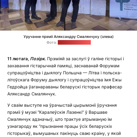
Уручэнне прэміі Аляксандру Смалянчуку (злева)
Фота:
прэс-служба НАУ
11 лютага,
Позірк
.
Прэміяй за заслугі ў галіне гісторыі і
захавання гістарычнай памяці, заснаванай Форумам
супрацоўніцтва і дыялогу Польшча — Літва і польска-
літоўскага Форуму дыялогу і супрацоўніцтва імя Ежы
Гедройца ўаганараваны беларускі гісторык прафесар
Аляксандр Смалянчук.
У сваім выступе на ўрачыстай цырымоніі ўручэння
прэміі ў музеі “Каралеўскія Лазенкі“ ў Варшаве
Смалянчук адзначыў, што трактуе атрыманую ім
узнагароду як “прызнанне працы ўсіх беларускіх
гісторыкаў, вымушаных пакінуць сваю краіну, у якой