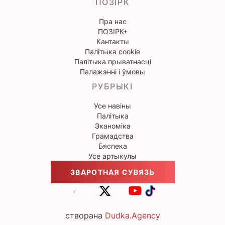
ПОЗІРК
Пра нас
ПОЗІРК+
Кантакты
Палітыка cookie
Палітыка прыватнасці
Палажэнні і ўмовы
РУБРЫКІ
Усе навіны
Палітыка
Эканоміка
Грамадства
Бяспека
Усе артыкулы
ЗВАРОТНАЯ СУВЯЗЬ
створана
Dudka.Agency