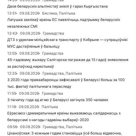
Двое беларускіх альпіністаў зніклі ў гарах Кыргызстана
13:51
09.08.2026
Бяспека, Палітыка
Латушка заклікаў краіны ЕС павялічыць падтрымку беларускіх
незалежных СМІ
13:42
09.08.2026
Грамадства
ДТЗ з удзелам міліцэйскага транспарту ў Кобрыне — супрацоўнікі
МУС дастаўленыя ў бальніцу
12:55
09.08.2026
Грамадства
45-гадоваму жыхару Салігорска пагражае да 15 гадоў зняволення
за распаўсюд наркотыкаў
12:35
09.08.2026
Грамадства, Палітыка
З 2020 года праваабаронцы зафіксавалі ў Беларусі больш за 100
тыс. фактаў палітычнага пераследу
11:55
09.08.2026
Грамадства
З пачатку года ад агню ў Беларусі загінула 350 чалавек
11:16
09.08.2026
Палітыка
Еўрасаюз і дэмакратычныя краіны выказваюць салідарнасць з
беларусамі з нагоды гадавіны выбараў-2020
09:56
09.08.2026
Грамадства, Палітыка
Ціханоўская: З кожным годам становіцца ўсё больш відавочна,