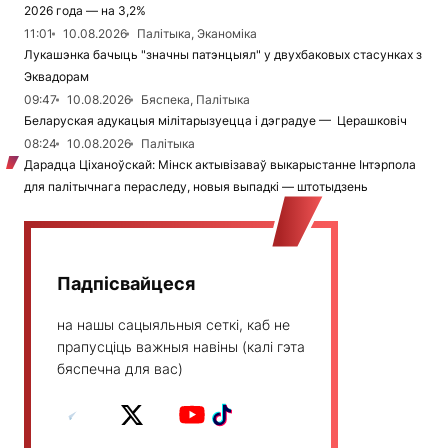
2026 года — на 3,2%
11:01
10.08.2026
Палітыка, Эканоміка
Лукашэнка бачыць "значны патэнцыял" у двухбаковых стасунках з
Эквадорам
09:47
10.08.2026
Бяспека, Палітыка
Беларуская адукацыя мілітарызуецца і дэградуе — Церашковіч
08:24
10.08.2026
Палітыка
Дарадца Ціханоўскай: Мінск актывізаваў выкарыстанне Інтэрпола
для палітычнага пераследу, новыя выпадкі — штотыдзень
Падпісвайцеся
на нашы сацыяльныя сеткі, каб не
прапусціць важныя навіны (калі гэта
бяспечна для вас)