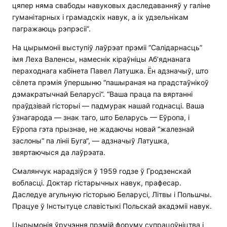
цяпер няма свабоды навуковых даследаванняў у галіне
гуманітарных і грамадскіх навук, а іх удзельнікам
пагражаюць рэпрэсіі”.
На цырымоніі выступіў лаўрэат прэміі “Салідарнасць”
імя Леха Валенсы, намеснік кіраўніцы Аб’яднанага
пераходнага кабінета Павел Латушка. Ён адзначыў, што
сёлета прэмія ўпершыню “пашыраная на прадстаўнікоў
дэмакратычнай Беларусі“. “Ваша праца па вяртанні
праўдзівай гісторыі — падмурак нашай годнасці. Ваша
ўзнагарода — знак таго, што Беларусь — Еўропа, і
Еўропа гэта прызнае, не жадаючы новай “жалезнай
заслоны“ па лініі Буга“, — адзначыў Латушка,
звяртаючыся да лаўрэата.
Смалянчук нарадзіўся ў 1959 годзе ў Гродзенскай
вобласці. Доктар гістарычных навук, прафесар.
Даследуе агульную гісторыю Беларусі, Літвы і Польшчы.
Працуе ў Інстытуце славістыкі Польскай акадэміі навук.
Цырымонія ўручэння прэмій форуму супрацоўніцтва і