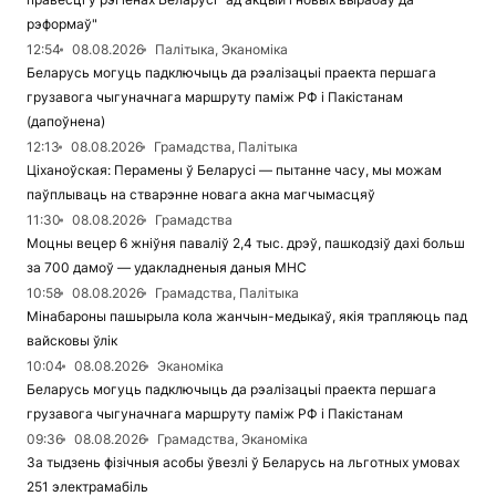
рэформаў"
12:54
08.08.2026
Палітыка, Эканоміка
Беларусь могуць падключыць да рэалізацыі праекта першага
грузавога чыгуначнага маршруту паміж РФ і Пакістанам
(дапоўнена)
12:13
08.08.2026
Грамадства, Палітыка
Ціханоўская: Перамены ў Беларусі — пытанне часу, мы можам
паўплываць на стварэнне новага акна магчымасцяў
11:30
08.08.2026
Грамадства
Моцны вецер 6 жніўня паваліў 2,4 тыс. дрэў, пашкодзіў дахі больш
за 700 дамоў — удакладненыя даныя МНС
10:58
08.08.2026
Грамадства, Палітыка
Мінабароны пашырыла кола жанчын-медыкаў, якія трапляюць пад
вайсковы ўлік
10:04
08.08.2026
Эканоміка
Беларусь могуць падключыць да рэалізацыі праекта першага
грузавога чыгуначнага маршруту паміж РФ і Пакістанам
09:36
08.08.2026
Грамадства, Эканоміка
За тыдзень фізічныя асобы ўвезлі ў Беларусь на льготных умовах
251 электрамабіль