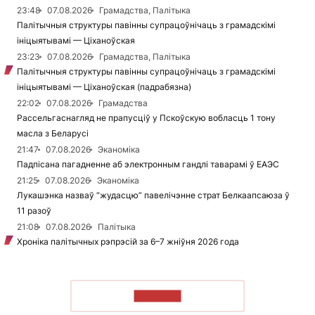
23:48
07.08.2026
Грамадства, Палітыка
Палітычныя структуры павінны супрацоўнічаць з грамадскімі
ініцыятывамі — Ціханоўская
23:23
07.08.2026
Грамадства, Палітыка
Палітычныя структуры павінны супрацоўнічаць з грамадскімі
ініцыятывамі — Ціханоўская (падрабязна)
22:02
07.08.2026
Грамадства
Рассельгаснагляд не прапусціў у Пскоўскую вобласць 1 тону
масла з Беларусі
21:47
07.08.2026
Эканоміка
Падпісана пагадненне аб электронным гандлі таварамі ў ЕАЭС
21:25
07.08.2026
Эканоміка
Лукашэнка назваў “жудасцю” павелічэнне страт Белкаапсаюза ў
11 разоў
21:08
07.08.2026
Палітыка
Хроніка палітычных рэпрэсій за 6–7 жніўня 2026 года
ЧЫТАЦЬ