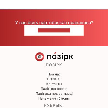
У вас ёсць партнёрская прапанова?
НАПІШЫЦЕ НАМ
ПОЗІРК
Пра нас
ПОЗІРК+
Кантакты
Палітыка cookie
Палітыка прыватнасці
Палажэнні і ўмовы
РУБРЫКІ