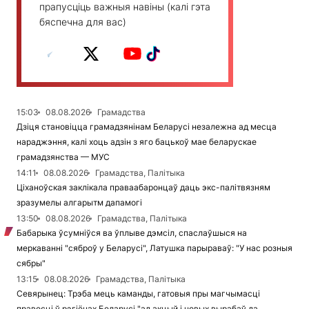
прапусціць важныя навіны (калі гэта
бяспечна для вас)
15:03
08.08.2026
Грамадства
Дзіця становіцца грамадзянінам Беларусі незалежна ад месца
нараджэння, калі хоць адзін з яго бацькоў мае беларускае
грамадзянства — МУС
14:11
08.08.2026
Грамадства, Палітыка
Ціханоўская заклікала праваабаронцаў даць экс-палітвязням
зразумелы алгарытм дапамогі
13:50
08.08.2026
Грамадства, Палітыка
Бабарыка ўсумніўся ва ўплыве дэмсіл, спаслаўшыся на
меркаванні "сяброў у Беларусі", Латушка парыраваў: "У нас розныя
сябры"
13:15
08.08.2026
Грамадства, Палітыка
Севярынец: Трэба мець каманды, гатовыя пры магчымасці
правесці ў рэгіёнах Беларусі "ад акцый і новых вырабаў да