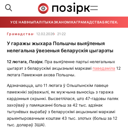
УСЕ НАВІНЫ
ПАЛІТЫКА
ЭКАНОМІКА
ГРАМАДСТВА
БЯСПЕКА
УСЕ
Грамадства
12.02.2026
21:22
У гаражы жыхара Польшчы выяўленыя
нелегальна ўвезеныя беларускія цыгарэты
12 лютага,
Позірк
.
Пра выяўленне партыі нелегальных
цыгарэт з беларускімі акцызнымі маркамі
паведаміла
12
лютага Памежная ахова Польшчы.
Адзначаецца, што 11 лютага ў Ольштынскім павеце
памежнікі заўважылі, як мужчына выносіць з гаража
кардонныя скрынкі. Высветлілася, што 47-гадовы паляк
захоўваў у памяшканні больш за 42 тыс. адзінак
тытунёвых вырабаў з беларускімі акцызнымі маркамі
арыентыровачным коштам 43 тыс. злотых (больш за 12
тыс. долараў ЗША).