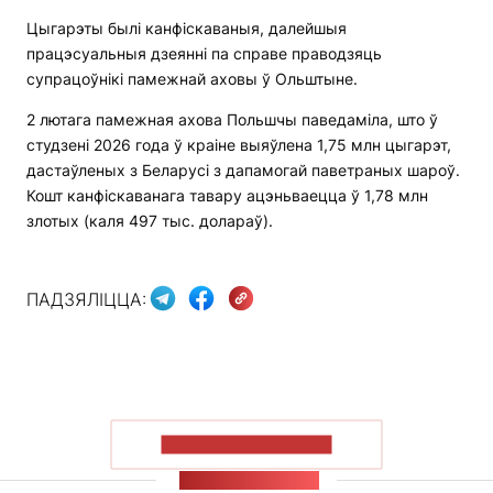
Цыгарэты былі канфіскаваныя, далейшыя
працэсуальныя дзеянні па справе праводзяць
супрацоўнікі памежнай аховы ў Ольштыне.
2 лютага памежная ахова Польшчы паведаміла, што ў
студзені 2026 года ў краіне выяўлена 1,75 млн цыгарэт,
дастаўленых з Беларусі з дапамогай паветраных шароў.
Кошт канфіскаванага тавару ацэньваецца ў 1,78 млн
злотых (каля 497 тыс. долараў).
ПАДЗЯЛІЦЦА:
ПАКАЗАЦЬ БОЛЬШ
СТУЖКА НАВІН