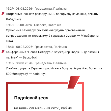
16:27
08.08.2026
Грамадства, Палітыка
Патрэбныя ідэі, каб разварушыць беларусаў замежжа, лічыць
Лябедзька
16:18
08.08.2026
Бяспека, Палітыка
Сумесныя з Беларуссю вучэнні будуць прысвечаныя
супрацьдзеянню тэрарызму ў гарадскіх ўмовах — Мінабароны
Кітая
15:46
08.08.2026
Грамадства, Палітыка
Канферэнцыя "Новая Беларусь" заўжды прыводзіць да "змены
палітык" — Баркоўскі
15:13
08.08.2026
Грамадства, Палітыка
У вайне супраць Украіны з расійскага боку загінула ўжо больш за
500 беларусаў — Кабанчук
Падпісвайцеся
на нашы сацыяльныя сеткі, каб не