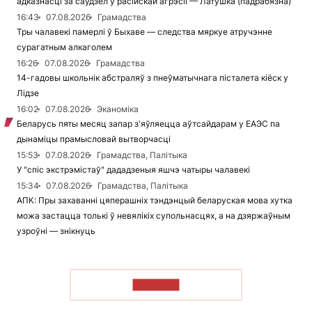
адказнасці за саўдзел у расійскай агрэсіі — Латушка (падрабязна)
16:43
07.08.2026
Грамадства
Тры чалавекі памерлі ў Быхаве — следства мяркуе атручэнне
сурагатным алкаголем
16:26
07.08.2026
Грамадства
14-гадовы школьнік абстраляў з пнеўматычнага пісталета кіёск у
Лідзе
16:02
07.08.2026
Эканоміка
Беларусь пяты месяц запар з'яўляецца аўтсайдарам у ЕАЭС па
дынаміцы прамысловай вытворчасці
15:53
07.08.2026
Грамадства, Палітыка
У "спіс экстрэмістаў" дададзеныя яшчэ чатыры чалавекі
15:34
07.08.2026
Грамадства, Палітыка
АПК: Пры захаванні цяперашніх тэндэнцый беларуская мова хутка
можа застацца толькі ў невялікіх супольнасцях, а на дзяржаўным
узроўні — знікнуць
ЧЫТАЦЬ