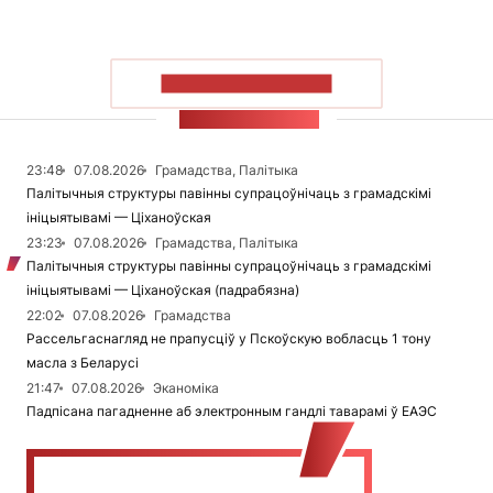
ПАКАЗАЦЬ БОЛЬШ
СТУЖКА НАВІН
23:48
07.08.2026
Грамадства, Палітыка
Палітычныя структуры павінны супрацоўнічаць з грамадскімі
ініцыятывамі — Ціханоўская
23:23
07.08.2026
Грамадства, Палітыка
Палітычныя структуры павінны супрацоўнічаць з грамадскімі
ініцыятывамі — Ціханоўская (падрабязна)
22:02
07.08.2026
Грамадства
Рассельгаснагляд не прапусціў у Пскоўскую вобласць 1 тону
масла з Беларусі
21:47
07.08.2026
Эканоміка
Падпісана пагадненне аб электронным гандлі таварамі ў ЕАЭС