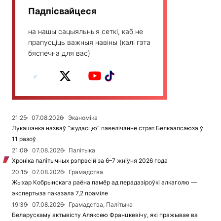
Падпісвайцеся
на нашы сацыяльныя сеткі, каб не
прапусціць важныя навіны (калі гэта
бяспечна для вас)
21:25
07.08.2026
Эканоміка
Лукашэнка назваў “жудасцю” павелічэнне страт Белкаапсаюза ў
11 разоў
21:08
07.08.2026
Палітыка
Хроніка палітычных рэпрэсій за 6–7 жніўня 2026 года
20:15
07.08.2026
Грамадства
Жыхар Кобрынскага раёна памёр ад перадазіроўкі алкаголю —
экспертыза паказала 7,2 праміле
19:39
07.08.2026
Грамадства, Палітыка
Беларускаму актывісту Аляксею Францкевічу, які пражывае ва