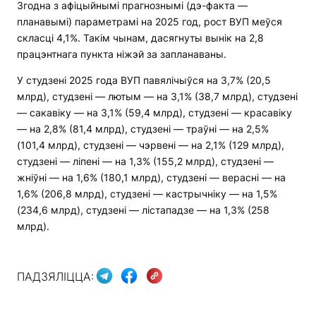
Згодна з афіцыйнымі прагнознымі (дэ-факта —
планавымі) параметрамі на 2025 год, рост ВУП меўся
скласці 4,1%. Такім чынам, дасягнуты вынік на 2,8
працэнтнага пункта ніжэй за запланаваны.
У студзені 2025 года ВУП павялічыўся на 3,7% (20,5
млрд), студзені — лютым — на 3,1% (38,7 млрд), студзені
— сакавіку — на 3,1% (59,4 млрд), студзені — красавіку
— на 2,8% (81,4 млрд), студзені — траўні — на 2,5%
(101,4 млрд), студзені — чэрвені — на 2,1% (129 млрд),
студзені — ліпені — на 1,3% (155,2 млрд), студзені —
жніўні — на 1,6% (180,1 млрд), студзені — верасні — на
1,6% (206,8 млрд), студзені — кастрычніку — на 1,5%
(234,6 млрд), студзені — лістападзе — на 1,3% (258
млрд).
ПАДЗЯЛІЦЦА: