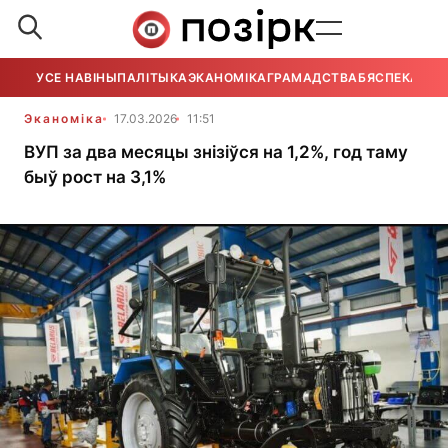
УСЕ НАВІНЫ
ПАЛІТЫКА
ЭКАНОМІКА
ГРАМАДСТВА
БЯСПЕКА
УСЕ
Эканоміка
17.03.2026
11:51
ВУП за два месяцы знізіўся на 1,2%, год таму
быў рост на 3,1%