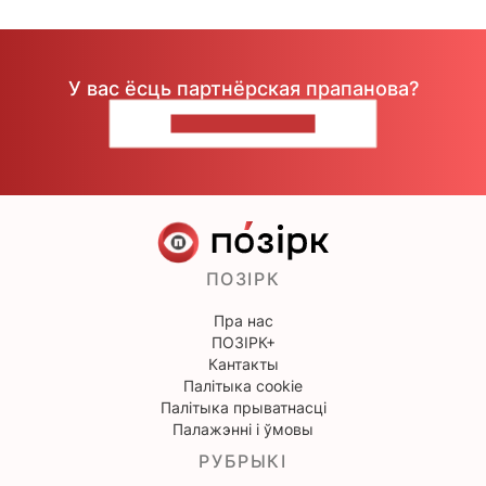
У вас ёсць партнёрская прапанова?
НАПІШЫЦЕ НАМ
ПОЗІРК
Пра нас
ПОЗІРК+
Кантакты
Палітыка cookie
Палітыка прыватнасці
Палажэнні і ўмовы
РУБРЫКІ