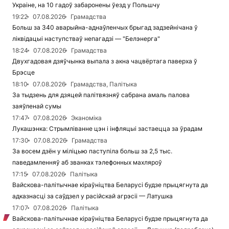
Украіне, на 10 гадоў забаронены ўезд у Польшчу
19:22
07.08.2026
Грамадства
Больш за 340 аварыйна-аднаўленчых брыгад задзейнічана ў
ліквідацыі наступстваў непагадзі — "Белэнерга"
18:24
07.08.2026
Грамадства
Двухгадовая дзяўчынка выпала з акна чацвёртага паверха ў
Брэсце
18:10
07.08.2026
Грамадства, Палітыка
За тыдзень для дзяцей палітвязняў сабрана амаль палова
заяўленай сумы
17:47
07.08.2026
Эканоміка
Лукашэнка: Стрымліванне цэн і інфляцыі застаецца за ўрадам
17:30
07.08.2026
Грамадства
За восем дзён у міліцыю паступіла больш за 2,5 тыс.
паведамленняў аб званках тэлефонных махляроў
17:15
07.08.2026
Палітыка
Вайскова-палітычнае кіраўніцтва Беларусі будзе прыцягнута да
адказнасці за саўдзел у расійскай агрэсіі — Латушка
17:07
07.08.2026
Палітыка
Вайскова-палітычнае кіраўніцтва Беларусі будзе прыцягнута да