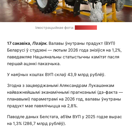
Ілюстрацыйнае фота:
трактар.бел
17 сакавіка,
Позірк
.
Валавы ўнутраны прадукт (ВУП)
Беларусі ў студзені — лютым 2026 года знізіўся на 1,2%,
паведамляе Нацыянальны статыстычны камітэт пасля
першай ацэнкі паказчыка.
У наяўных коштах ВУП склаў 43,9 млрд рублёў.
Згодна з зацверджанымі Аляксандрам Лукашэнкам
найважнейшымі эканамічнымі прагнознымі (дэ-факта —
планавымі) параметрамі на 2026 год, валавы ўнутраны
прадукт мае павялічыцца на 2,8%.
Паводле даных Белстата, аб’ём ВУП у 2025 годзе вырас
на 1,3% (286,7 млрд рублёў).