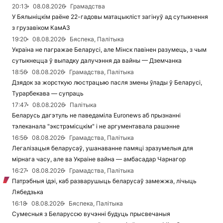
20:13
08.08.2026
Грамадства
У Бялыніцкім раёне 22-гадовы матацыкліст загінуў ад сутыкнення
з грузавіком КамАЗ
19:20
08.08.2026
Бяспека, Палітыка
Украіна не пагражае Беларусі, але Мінск павінен разумець, з чым
сутыкнецца ў выпадку далучэння да вайны — Дземчанка
18:56
08.08.2026
Грамадства, Палітыка
Дзядок за жорсткую люстрацыю пасля змены ўлады ў Беларусі,
Турарбекава — супраць
17:47
08.08.2026
Палітыка
Беларусь дагэтуль не паведаміла Euronews аб прызнанні
тэлеканала "экстрэмісцкім" і не аргументавала рашэнне
16:56
08.08.2026
Грамадства, Палітыка
Легалізацыя беларусаў, ушанаванне памяці зразумелыя для
мірнага часу, але ва Украіне вайна — амбасадар Чарнагор
16:27
08.08.2026
Грамадства, Палітыка
Патрэбныя ідэі, каб разварушыць беларусаў замежжа, лічыць
Лябедзька
16:18
08.08.2026
Бяспека, Палітыка
Сумесныя з Беларуссю вучэнні будуць прысвечаныя