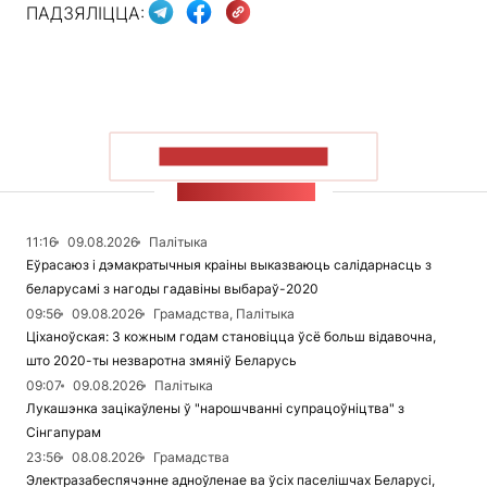
ПАДЗЯЛІЦЦА:
ПАКАЗАЦЬ БОЛЬШ
СТУЖКА НАВІН
11:16
09.08.2026
Палітыка
Еўрасаюз і дэмакратычныя краіны выказваюць салідарнасць з
беларусамі з нагоды гадавіны выбараў-2020
09:56
09.08.2026
Грамадства, Палітыка
Ціханоўская: З кожным годам становіцца ўсё больш відавочна,
што 2020-ты незваротна змяніў Беларусь
09:07
09.08.2026
Палітыка
Лукашэнка зацікаўлены ў "нарошчванні супрацоўніцтва" з
Сінгапурам
23:56
08.08.2026
Грамадства
Электразабеспячэнне адноўленае ва ўсіх паселішчах Беларусі,