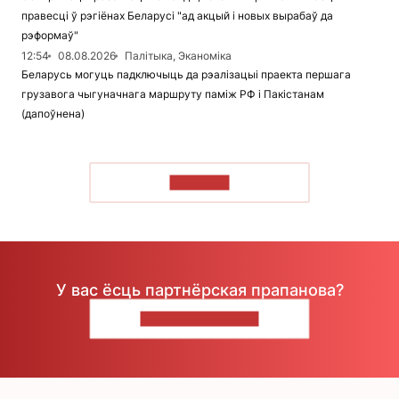
правесці ў рэгіёнах Беларусі "ад акцый і новых вырабаў да
рэформаў"
12:54
08.08.2026
Палітыка, Эканоміка
Беларусь могуць падключыць да рэалізацыі праекта першага
грузавога чыгуначнага маршруту паміж РФ і Пакістанам
(дапоўнена)
ЧЫТАЦЬ
У вас ёсць партнёрская прапанова?
НАПІШЫЦЕ НАМ