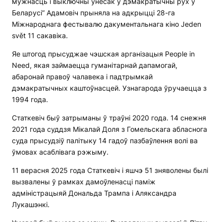
мужнасць і выключны ўнёсак у дэмакратычны рух у
Беларусі” Адамовіч прыняла на адкрыцці 28-га
Міжнароднага фестывалю дакументальнага кіно Jeden
svět 11 сакавіка.
Яе штогод прысуджае чэшская арганізацыя People in
Need, якая займаецца гуманітарнай дапамогай,
абаронай правоў чалавека і падтрымкай
дэмакратычных каштоўнасцей. Узнагарода ўручаецца з
1994 года.
Статкевіч быў затрыманы ў траўні 2020 года. 14 снежня
2021 года суддзя Мікалай Доля з Гомельскага абласнога
суда прысудзіў палітыку 14 гадоў пазбаўлення волі ва
ўмовах асаблівага рэжыму.
11 верасня 2025 года Статкевіч і яшчэ 51 зняволены былі
вызвалены ў рамках дамоўленасці паміж
адміністрацыяй Дональда Трампа і Аляксандра
Лукашэнкі.