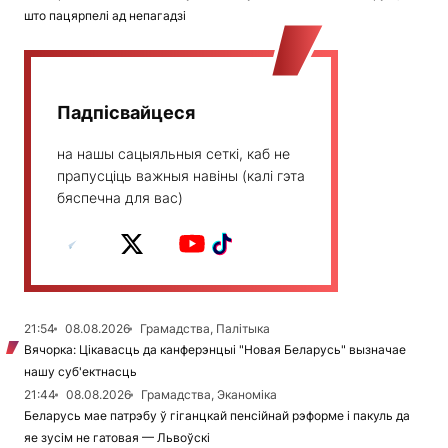
што пацярпелі ад непагадзі
Падпісвайцеся
на нашы сацыяльныя сеткі, каб не
прапусціць важныя навіны (калі гэта
бяспечна для вас)
21:54
08.08.2026
Грамадства, Палітыка
Вячорка: Цікавасць да канферэнцыі "Новая Беларусь" вызначае
нашу суб'ектнасць
21:44
08.08.2026
Грамадства, Эканоміка
Беларусь мае патрэбу ў гіганцкай пенсійнай рэформе і пакуль да
яе зусім не гатовая — Львоўскі