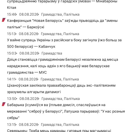
супрацьдзеянню тэрарызму ў гарадскіх ўмовах — Мінабароны
Кітая
15:46
08.08.2026
Грамадства, Палітыка
Канферэнцыя "Новая Беларусь" заўжды прыводзіць да "змены
палітык" — Баркоўскі
15:13
08.08.2026
Грамадства, Палітыка
У вайне супраць Украіны з расійскага боку загінула ўжо больш за
500 беларусаў — Кабанчук
15:03
08.08.2026
Грамадства
Дзіця становіцца грамадзянінам Беларусі незалежна ад месца
нараджэння, калі хоць адзін з яго бацькоў мае беларускае
грамадзянства — МУС
14:11
08.08.2026
Грамадства, Палітыка
Ціханоўская заклікала праваабаронцаў даць экс-палітвязням
зразумелы алгарытм дапамогі
13:50
08.08.2026
Грамадства, Палітыка
Бабарыка ўсумніўся ва ўплыве дэмсіл, спаслаўшыся на
меркаванні "сяброў у Беларусі", Латушка парыраваў: "У нас розныя
сябры"
13:15
08.08.2026
Грамадства, Палітыка
Севярынец: Трэба мець каманды, гатовыя пры магчымасці