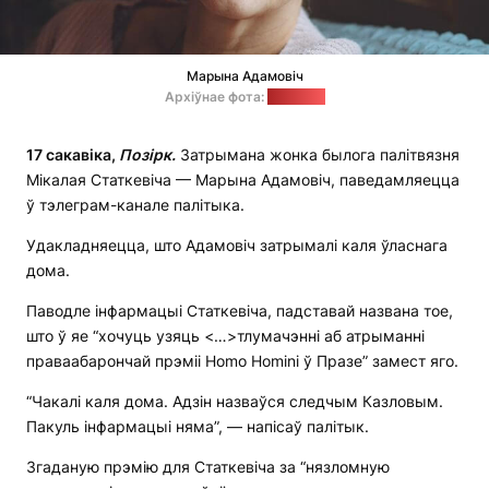
Марына Адамовіч
Архіўнае фота:
"Белсат"
17 сакавіка,
Позірк.
Затрымана жонка былога палітвязня
Мікалая Статкевіча — Марына Адамовіч, паведамляецца
ў тэлеграм-канале палітыка.
Удакладняецца, што Адамовіч затрымалі каля ўласнага
дома.
Паводле інфармацыі Статкевіча, падставай названа тое,
што ў яе “хочуць узяць <…>тлумачэнні аб атрыманні
праваабарончай прэміі Homo Homini ў Празе” замест яго.
“Чакалі каля дома. Адзін назваўся следчым Казловым.
Пакуль інфармацыі няма”, — напісаў палітык.
Згаданую прэмію для Статкевіча за “нязломную