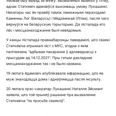
Умовай быў выезд за мяжу. Вызваленых вывезлі ў Літву,
аднак Статкевіч адмовіўся выконваць умову Лукашэнкі.
Некаторы час ён правёў паміж памежнымі пераходамі
Каменны Лог (Беларусь) і Мядзінінкай (Літва), пасля чаго
вярнуўся на беларускую тэрыторыю. Да лістапада яго
лёс і месцазнаходжанне былі невядомыя.
У канцы лістапада праваабаронцы паведамілі, што сваякі
Статкевіча атрымалі ліст з МУС, згодна з якім
палітвязень “адбывае пакаранне ў адпаведнасці з
прысудам ад 14.12.2021”. Пры гэтым дакладнае
месцазнаходжанне так і не было названа.
19 лютага Адамовіч апублікавала інфармацыю, што яе
муж знаходзіцца дома і аднаўляецца пасля інсульту.
20 лютага прэс-сакратар Лукашэнкі Наталля Эйсмант
заявіла, што той прыняў рашэнне пра вызваленне
Статкевіча “па просьбе сваякоў”.