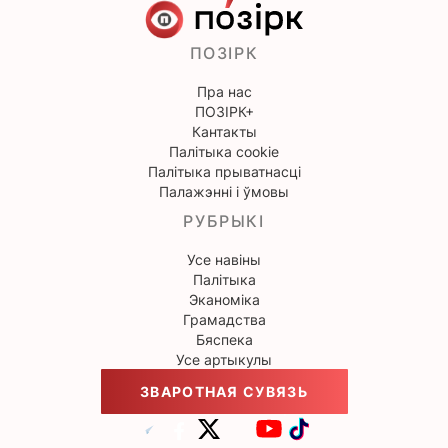
ПОЗІРК
Пра нас
ПОЗІРК+
Кантакты
Палітыка cookie
Палітыка прыватнасці
Палажэнні і ўмовы
РУБРЫКІ
Усе навіны
Палітыка
Эканоміка
Грамадства
Бяспека
Усе артыкулы
ЗВАРОТНАЯ СУВЯЗЬ