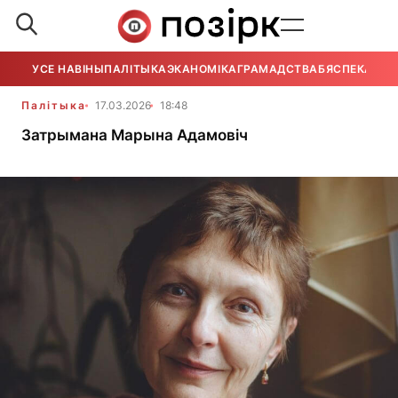
УСЕ НАВІНЫ
ПАЛІТЫКА
ЭКАНОМІКА
ГРАМАДСТВА
БЯСПЕКА
УСЕ
Палітыка
17.03.2026
18:48
Затрымана Марына Адамовіч