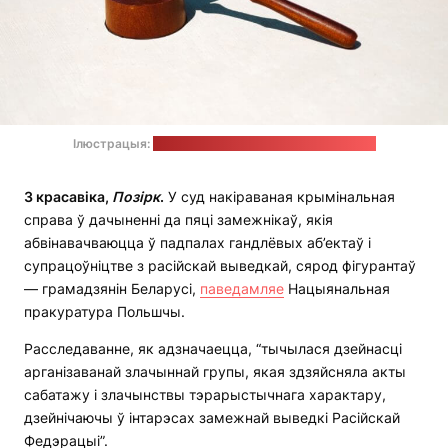
Ілюстрацыя:
Tingey Injury Law Firm / unsplash.com
3
красавіка
,
Позірк
.
У суд накіраваная крымінальная
справа ў дачыненні да пяці замежнікаў, якія
абвінавачваюцца ў падпалах гандлёвых аб’ектаў і
супрацоўніцтве з расійскай выведкай, сярод фігурантаў
— грамадзянін Беларусі,
паведамляе
Нацыянальная
пракуратура Польшчы.
Расследаванне, як адзначаецца, “тычылася дзейнасці
арганізаванай злачыннай групы, якая здзяйсняла акты
сабатажу і злачынствы тэрарыстычнага характару,
дзейнічаючы ў інтарэсах замежнай выведкі Расійскай
Федэрацыі”.