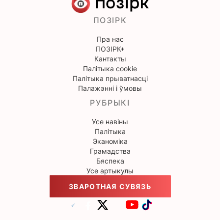
ПОЗІРК
Пра нас
ПОЗІРК+
Кантакты
Палітыка cookie
Палітыка прыватнасці
Палажэнні і ўмовы
РУБРЫКІ
Усе навіны
Палітыка
Эканоміка
Грамадства
Бяспека
Усе артыкулы
ЗВАРОТНАЯ СУВЯЗЬ