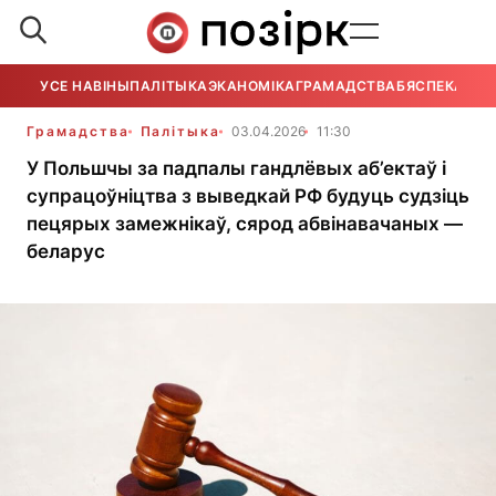
УСЕ НАВІНЫ
ПАЛІТЫКА
ЭКАНОМІКА
ГРАМАДСТВА
БЯСПЕКА
УСЕ
Грамадства
Палітыка
03.04.2026
11:30
У Польшчы за падпалы гандлёвых аб’ектаў і
супрацоўніцтва з выведкай РФ будуць судзіць
пецярых замежнікаў, сярод абвінавачаных —
беларус