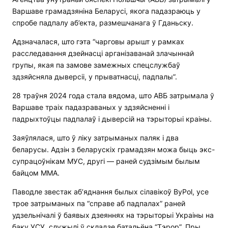
Варшаве грамадзяніна Беларусі, якога падазраюць у
спробе падпалу аб’екта, размешчанага ў Гданьску.
Адзначалася, што гэта “чарговы арышт у рамках
расследавання дзейнасці арганізаванай злачыннай
групы, якая па замове замежных спецслужбаў
здзяйсняла дыверсіі, у прыватнасці, падпалы”.
28 траўня 2024 года стала вядома, што АВБ затрымала ў
Варшаве траіх падазраваных у здзяйсненні і
падрыхтоўцы падпалаў і дыверсій на тэрыторыі краіны.
Заяўлялася, што ў ліку затрыманых паляк і два
беларусы. Адзін з беларускіх грамадзян можа быць экс-
супрацоўнікам МУС, другі — раней судзімым былым
байцом ММА.
Паводле звестак аб’яднання былых сілавікоў ByPol, усе
трое затрыманых па “справе аб падпалах” раней
удзельнічалі ў баявых дзеяннях на тэрыторыі Украіны на
баку УСУ, служылі ў складзе батальёна “Тэрор”. Пры