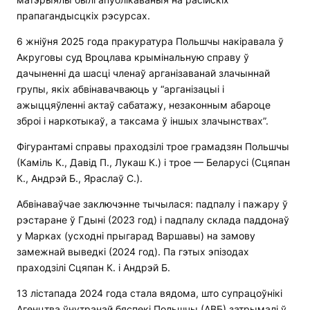
прапагандысцкіх рэсурсах.
6 жніўня 2025 года пракуратура Польшчы накіравала ў
Акруговы суд Вроцлава крымінальную справу ў
дачыненні да шасці членаў арганізаванай злачыннай
групы, якіх абвінавачваюць у “арганізацыі і
ажыццяўленні актаў сабатажу, незаконным абароце
зброі і наркотыкаў, а таксама ў іншых злачынствах”.
Фігурантамі справы праходзілі трое грамадзян Польшчы
(Каміль К., Давід П., Лукаш К.) і трое — Беларусі (Сцяпан
К., Андрэй Б., Яраслаў С.).
Абвінаваўчае заключэнне тычылася: падпалу і пажару ў
рэстаране ў Гдыні (2023 год) і падпалу склада паддонаў
у Марках (усходні прыгарад Варшавы) на замову
замежнай выведкі (2024 год). Па гэтых эпізодах
праходзілі Сцяпан К. і Андрэй Б.
13 лістапада 2024 года стала вядома, што супрацоўнікі
Агенцтва ўнутранай бяспекі Польшчы (АВБ) затрымалі ў