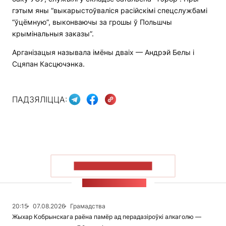
гэтым яны “выкарыстоўваліся расійскімі спецслужбамі
“ўцёмную”, выконваючы за грошы ў Польшчы
крымінальныя заказы”.
Арганізацыя называла імёны дваіх — Андрэй Белы і
Сцяпан Касцючэнка.
ПАДЗЯЛІЦЦА:
ПАКАЗАЦЬ БОЛЬШ
СТУЖКА НАВІН
20:15
07.08.2026
Грамадства
Жыхар Кобрынскага раёна памёр ад перадазіроўкі алкаголю —