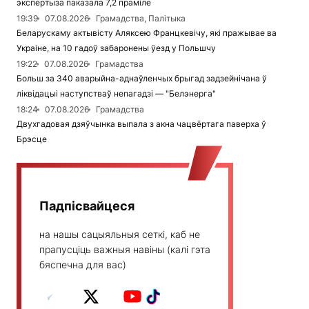
экспертыза паказала 7,2 праміле
19:39
07.08.2026
Грамадства, Палітыка
Беларускаму актывісту Аляксею Францкевічу, які пражывае ва
Украіне, на 10 гадоў забаронены ўезд у Польшчу
19:22
07.08.2026
Грамадства
Больш за 340 аварыйна-аднаўленчых брыгад задзейнічана ў
ліквідацыі наступстваў непагадзі — "Белэнерга"
18:24
07.08.2026
Грамадства
Двухгадовая дзяўчынка выпала з акна чацвёртага паверха ў
Брэсце
Падпісвайцеся
на нашы сацыяльныя сеткі, каб не
прапусціць важныя навіны (калі гэта
бяспечна для вас)