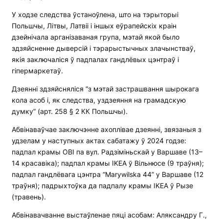
У ходзе следства ўстаноўлена, што на тэрыторыі
Польшчы, Літвы, Латвіі і іншых еўрапейскіх краін
дзейнічала арганізаваная група, мэтай якой было
здзяйсненне дыверсій і тэрарыстычных злачынстваў,
якія заключаліся ў падпалах гандлёвых цэнтраў і
гіпермаркетаў.
Дзеянні здзяйсняліся “з мэтай застрашвання шырокага
кола асоб і, як следства, уздзеяння на грамадскую
думку” (арт. 258 § 2 КК Польшчы).
Абвінаваўчае заключэнне ахоплівае дзеянні, звязаныя з
удзелам у наступных актах сабатажу ў 2024 годзе:
падпал крамы OBI па вул. Радзіміньскай у Варшаве (13–
14 красавіка); падпал крамы IKEA ў Вільнюсе (9 траўня);
падпал гандлёвага цэнтра “Marywilska 44” у Варшаве (12
траўня); падрыхтоўка да падпалу крамы IKEA ў Рызе
(травень).
Абвінавачванне выстаўленае пяці асобам: Аляксандру Г.,