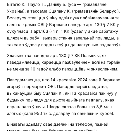
Віталю К., Паўло Т., Даніілу Б. (усе — грамадзяне
Украіны), а таксама Сцяпану К. (грамадзянін Беларусі).
Беларусу ставіцца ў віну адзін пункт абвінавачвання за
падпал крамы OBI ў Варшаве паводле арт. 130 § 7 КК у
сукупнасці з арт.163 § 1 п. 1 КК (удзел у акце сабатажу
шляхам вырабу і выкарыстання запальнай прылады, а
таксама ўдзел у падрыхтоўцы да наступных падпалаў).
Злачынства паводле арт. 130 § 7 КК Польшчы, як
паведамляецца, караецца пазбаўленнем волі на тэрмін
не менш за 10 гадоў альбо пажыццёвым зняволеннем.
Паведамляецца, што 14 красавіка 2024 года ў Варшаве
згарэў гіпермаркет OBI. Паводле версіі следства,
выканаўцам быў Сцяпан К., які 13 красавіка пакінуў у
будынку прыладу для дыстанцыйнага падпалу, якая
спрацавала ўначы. Шкода склала больш за 3,5 млн
злотых (каля 950 тыс. долараў па сённяшнім курсе).
Вінаваты здымаў свае дзеянні на тэлефон, пазней
матэрыялы былі апублікаваныя на расійскіх