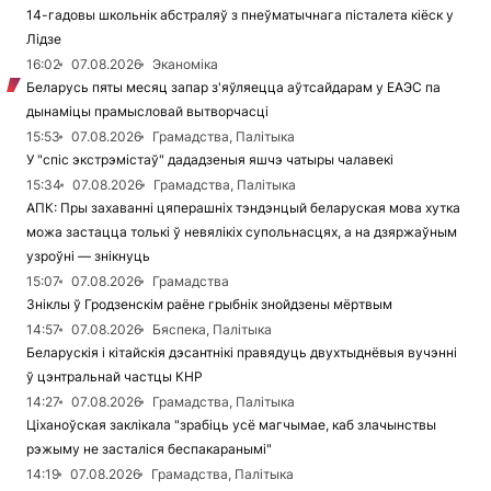
14-гадовы школьнік абстраляў з пнеўматычнага пісталета кіёск у
Лідзе
16:02
07.08.2026
Эканоміка
Беларусь пяты месяц запар з'яўляецца аўтсайдарам у ЕАЭС па
дынаміцы прамысловай вытворчасці
15:53
07.08.2026
Грамадства, Палітыка
У "спіс экстрэмістаў" дададзеныя яшчэ чатыры чалавекі
15:34
07.08.2026
Грамадства, Палітыка
АПК: Пры захаванні цяперашніх тэндэнцый беларуская мова хутка
можа застацца толькі ў невялікіх супольнасцях, а на дзяржаўным
узроўні — знікнуць
15:07
07.08.2026
Грамадства
Зніклы ў Гродзенскім раёне грыбнік знойдзены мёртвым
14:57
07.08.2026
Бяспека, Палітыка
Беларускія і кітайскія дэсантнікі правядуць двухтыднёвыя вучэнні
ў цэнтральнай частцы КНР
14:27
07.08.2026
Грамадства, Палітыка
Ціханоўская заклікала "зрабіць усё магчымае, каб злачынствы
рэжыму не засталіся беспакаранымі"
14:19
07.08.2026
Грамадства, Палітыка