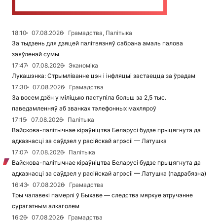
18:10
07.08.2026
Грамадства, Палітыка
За тыдзень для дзяцей палітвязняў сабрана амаль палова
заяўленай сумы
17:47
07.08.2026
Эканоміка
Лукашэнка: Стрымліванне цэн і інфляцыі застаецца за ўрадам
17:30
07.08.2026
Грамадства
За восем дзён у міліцыю паступіла больш за 2,5 тыс.
паведамленняў аб званках тэлефонных махляроў
17:15
07.08.2026
Палітыка
Вайскова-палітычнае кіраўніцтва Беларусі будзе прыцягнута да
адказнасці за саўдзел у расійскай агрэсіі — Латушка
17:07
07.08.2026
Палітыка
Вайскова-палітычнае кіраўніцтва Беларусі будзе прыцягнута да
адказнасці за саўдзел у расійскай агрэсіі — Латушка (падрабязна)
16:43
07.08.2026
Грамадства
Тры чалавекі памерлі ў Быхаве — следства мяркуе атручэнне
сурагатным алкаголем
16:26
07.08.2026
Грамадства