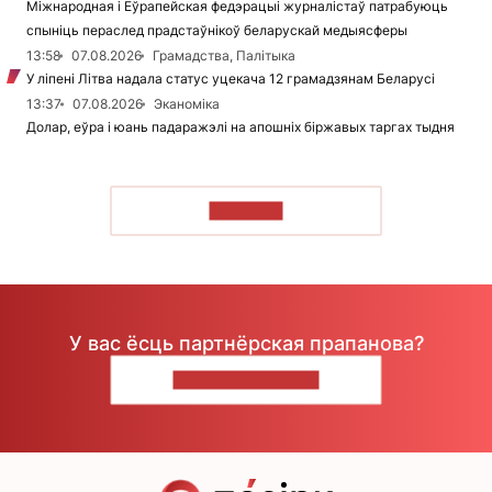
Міжнародная і Еўрапейская федэрацыі журналістаў патрабуюць
спыніць пераслед прадстаўнікоў беларускай медыясферы
13:58
07.08.2026
Грамадства, Палітыка
У ліпені Літва надала статус уцекача 12 грамадзянам Беларусі
13:37
07.08.2026
Эканоміка
Долар, еўра і юань падаражэлі на апошніх біржавых таргах тыдня
ЧЫТАЦЬ
У вас ёсць партнёрская прапанова?
НАПІШЫЦЕ НАМ