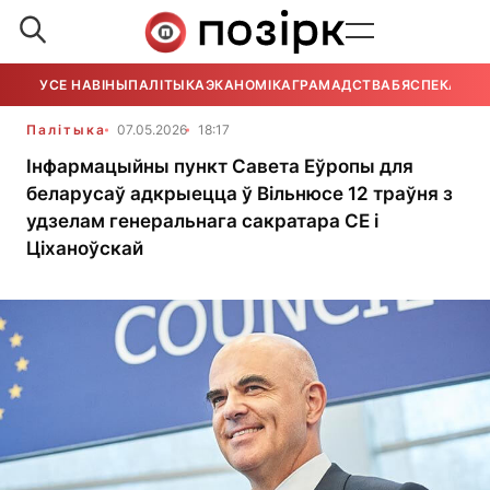
УСЕ НАВІНЫ
ПАЛІТЫКА
ЭКАНОМІКА
ГРАМАДСТВА
БЯСПЕКА
УСЕ
Палітыка
07.05.2026
18:17
Інфармацыйны пункт Савета Еўропы для
беларусаў адкрыецца ў Вільнюсе 12 траўня з
удзелам генеральнага сакратара СЕ і
Ціханоўскай