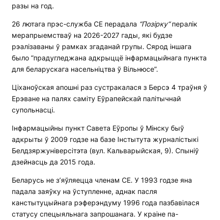
разы на год.
26 лютага прэс-служба СЕ перадала
“Позірку“
пералік
мерапрыемстваў на 2026-2027 гады, які будзе
рэалізаваны ў рамках згаданай групы. Сярод іншага
было “прадугледжана адкрыццё інфармацыйнага пункта
для беларускага насельніцтва ў Вільнюсе”.
Ціханоўская апошні раз сустракалася з Берсэ 4 траўня ў
Ерэване на палях саміту Еўрапейскай палітычнай
супольнасці.
Інфармацыйны пункт Савета Еўропы ў Мінску быў
адкрыты ў 2009 годзе на базе Інстытута журналістыкі
Белдзяржуніверсітэта (вул. Кальварыйская, 9). Спыніў
дзейнасць да 2015 года.
Беларусь не з’яўляецца членам СЕ. У 1993 годзе яна
падала заяўку на ўступленне, аднак пасля
канстытуцыйнага рэферэндуму 1996 года пазбавілася
статусу спецыяльнага запрошанага. У краіне па-