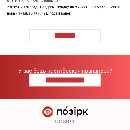
09:01
06.08.2026
Эканоміка
У ліпені 2026 года “БелДжы” прадаў на рынку РФ на чвэрць менш
новых аўтамабіляў, чым годам раней
ЧЫТАЦЬ
У вас ёсць партнёрская прапанова?
НАПІШЫЦЕ НАМ
ПОЗІРК