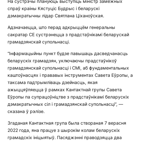
На сустрэчы плануюць выступіць міністр замежных
спраў краіны Кястуціс Будрыс і беларускі
дэмакратычны лідар Святлана Ціханоўская.
Адзначаецца, што перад адкрыццём генеральны
сакратар СЕ сустрэнецца з прадстаўнікамі беларускай
грамадзянскай супольнасці.
“Інфармацыйны пункт будзе павышаць дасведчанасць
беларускіх грамадзян, уключаючы прадстаўнікоў
грамадзянскай супольнасці і СМІ, аб фундаментальных
каштоўнасцях і прававых інструментах Савета Еўропы, а
таксама падтрымліваць дзейнасць, якая
ажыццяўляецца ў рамках Кантактнай групы Савета
Еўропы па супрацоўніцтве з прадстаўнікамі беларускіх
дэмакратычных сіл і грамадзянскай супольнасці“, —
сказана ў рэлізе.
Згаданая Кантактная група была створаная 7 верасня
2022 года, яна працуе з шырокім колам беларускіх
грамадскіх ініцыятыў. Пасяджэнні праводзяцца два