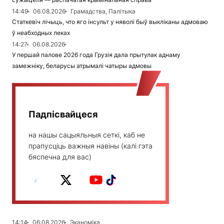
14:49
06.08.2026
Грамадства, Палітыка
Статкевіч лічыць, что яго інсульт у няволі быў выкліканы адмоваю
ў неабходных леках
14:27
06.08.2026
У першай палове 2026 года Грузія дала прытулак аднаму
замежніку, беларусы атрымалі чатыры адмовы
Падпісвайцеся
на нашы сацыяльныя сеткі, каб не
прапусціць важныя навіны (калі гэта
бяспечна для вас)
14:14
06.08.2026
Эканоміка