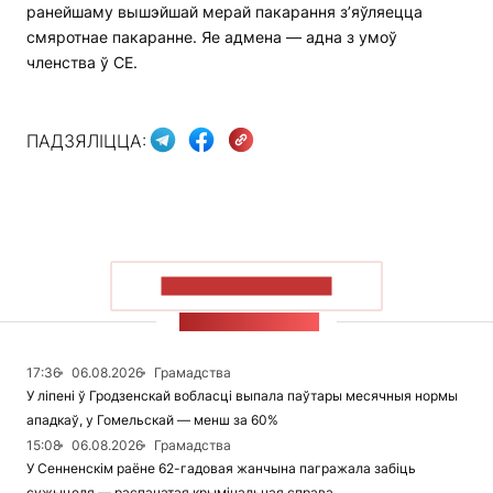
ранейшаму вышэйшай мерай пакарання з’яўляецца
смяротнае пакаранне. Яе адмена — адна з умоў
членства ў СЕ.
ПАДЗЯЛІЦЦА:
ПАКАЗАЦЬ БОЛЬШ
СТУЖКА НАВІН
17:36
06.08.2026
Грамадства
У ліпені ў Гродзенскай вобласці выпала паўтары месячныя нормы
ападкаў, у Гомельскай — менш за 60%
15:08
06.08.2026
Грамадства
У Сенненскім раёне 62-гадовая жанчына пагражала забіць
сужыцеля — распачатая крымінальная справа