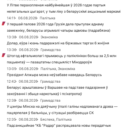
У Літве перахопленая найбуйнейшая ў 2026 годзе партыя
нелегальных цыгарэт, у тым ліку з беларускімі акцызнымі маркамі
14:11
06.08.2026
Палітыка
У першай палове 2026 года Грузія дала прытулак аднаму
замежніку, беларусы атрымалі чатыры адмовы (падрабязна)
13:38
06.08.2026
Эканоміка
Долар, еўра і юань падаражэлі на біржавых таргах 6 жніўня
13:36
06.08.2026
Грамадства
Штогод афтальмолагі прымаюць у паліклініках больш за 2,5 млн
пацыентаў — пазаштатны спецыяліст Мінздароўя
13:05
06.08.2026
Палітыка, Эканоміка
Прэзідэнт Алжыра можа неўзабаве наведаць Беларусь
12:42
06.08.2026
Грамадства
Беларус арыштаваны ў Варшаве на падставе падазрэння ў
захоўванні і збыце наркотыкаў і псіхатропаў
12:38
06.08.2026
Грамадства
У цэнтры Мінска на дзяўчыну ўпалі галіны надламанага дрэва —
пацярпелая ў бальніцы, у сітуацыі разбіраецца СК
12:35
06.08.2026
Бяспека, Палітыка
Падсанкцыйнае "КБ "Радар" распрацавала новы перадатчык