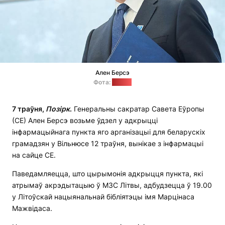
Ален Берсэ
Фота:
coe.int
7
траўня
,
П
о
з
і
рк
.
Генеральны сакратар Савета Еўропы
(СЕ) Ален Берсэ возьме ўдзел у адкрыцці
інфармацыйнага пункта яго арганізацыі для беларускіх
грамадзян у Вільнюсе 12 траўня, вынікае з інфармацыі
на сайце СЕ.
Паведамляецца, што цырымонія адкрыцця пункта, які
атрымаў акрэдытацыю ў МЗС Літвы, адбудзецца ў 19.00
у Літоўскай нацыянальнай бібліятэцы імя Марцінаса
Мажвідаса.