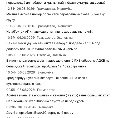
перашкодаў для абароны крытычнай інфраструктуры ад дронаў
12:31
06.08.2026
Грамадства, Эканоміка
Мытня выкрыла намер польскага перавозчыка схаваць частку
грузу
11:08
06.08.2026
Грамадства, Эканоміка
На аб'ектах АПК пашкоджаныя яшчэ дзве адзінкі тэхнікі
10:57
06.08.2026
Грамадства, Эканоміка
За сем месяцаў насельніцтва Беларусі прадало на 1,3 млрд
долараў больш наяўнай валюты, чым набыло
10:50
06.08.2026
Бяспека, Палітыка
Вучэнні міратворчых сіл і падраздзяленняў РХБ-абароны АДКБ на
беларускай тэрыторыі пройдуць 12–16 кастрычніка
10:04
06.08.2026
Эканоміка
Урад вярнуў нулявыя экспартныя пошліны на лёгкія
вуглевадародныя газы
09:55
06.08.2026
Грамадства
Абвінавачаны ў вырошчванні канопляў і захоўванні больш як 25 кг
марыхуаны жыхар Жлобіна паўстане перад судом
09:30
06.08.2026
Эканоміка
Другі энергаблок БелАЭС вернуты ў працу