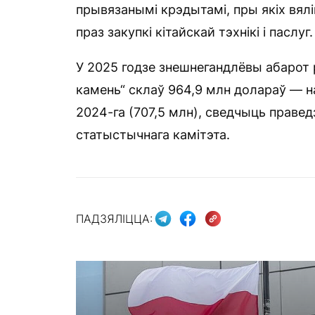
прывязанымі крэдытамі, пры якіх вялі
праз закупкі кітайскай тэхнікі і паслуг.
У 2025 годзе знешнегандлёвы абарот р
камень“ склаў 964,9 млн долараў — н
2024-га (707,5 млн), сведчыць праве
статыстычнага камітэта.
ПАДЗЯЛІЦЦА: