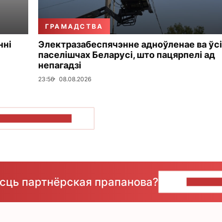
ГРАМАДСТВА
нні
Электразабеспячэнне адноўленае ва ўсі
паселішчах Беларусі, што пацярпелі ад
непагадзі
23:56
08.08.2026
ПАКАЗАЦЬ БОЛЬШ
ёсць партнёрская прапанова?
НАПІШЫ