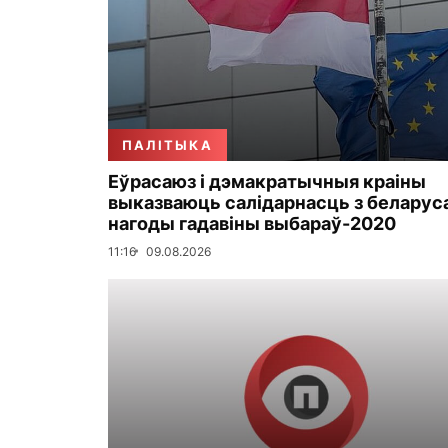
ПАЛІТЫКА
Еўрасаюз і дэмакратычныя краіны
выказваюць салідарнасць з беларуса
нагоды гадавіны выбараў-2020
11:16
09.08.2026