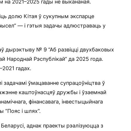
ем на 2021–2025 гады не выкананая.
ціць долю Кітая ў сукупным экспарце
 чысел“ — і гэтыя задачы адлюстраваць у
аў дырэктыву № 9 “Аб развіцці двухбаковых
кай Народнай Рэспублікай“ да 2025 года.
–2021 гадах.
задачамі ўмацаванне супрацоўніцтва ў
нажэнне каштоўнасцяў дружбы і ўзаемнай
намічнага, фінансавага, інвестыцыйнага
 “Пояс і шлях“.
 Беларусі, аднак праекты рэалізуюцца з