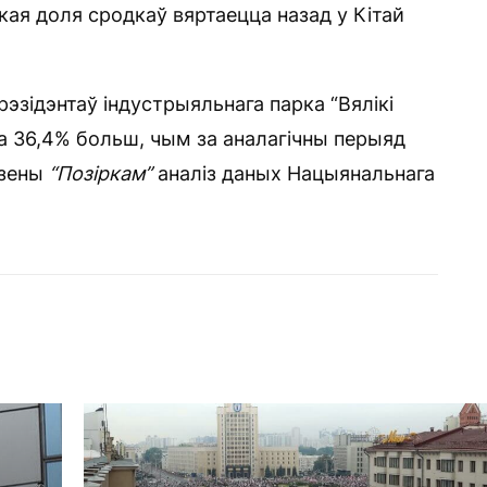
кая доля сродкаў вяртаецца назад у Кітай
эзідэнтаў індустрыяльнага парка “Вялікі
а 36,4% больш, чым за аналагічны перыяд
дзены
“Позіркам”
аналіз даных Нацыянальнага