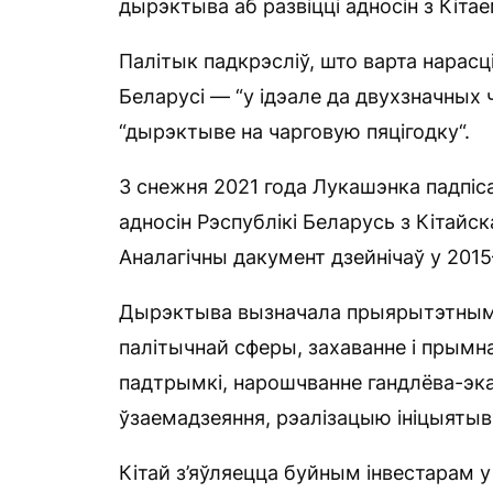
дырэктыва аб развіцці адносін з Кіта
Палітык падкрэсліў, што варта нарас
Беларусі — “у ідэале да двухзначных
“дырэктыве на чарговую пяцігодку“.
3 снежня 2021 года Лукашэнка падпіс
адносін Рэспублікі Беларусь з Кітайс
Аналагічны дакумент дзейнічаў у 2015
Дырэктыва вызначала прыярытэтнымі 
палітычнай сферы, захаванне і прым
падтрымкі, нарошчванне гандлёва-эка
ўзаемадзеяння, рэалізацыю ініцыятывы
Кітай з’яўляецца буйным інвестарам у