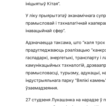
ініцыятыў Кітая”.
У ліку прыярытэтаў эканамічнага суп
прамысловай і тэхналагічнай кааперац
інавацыйнай сфер”.
Адзначаецца таксама, што “каля тро
прадугледжваюць рэалізацыю “канкрэ
гаспадаркі, энергетыкі, транспарту і 
камунікацыйных тэхналогій, дрэваапра
прамысловасці, турызму, адукацыі, на
індустрыяльнага парку “Вялікі камень”
ўзаемадзеяння.
27 студзеня Лукашэнка на нарадзе ў п