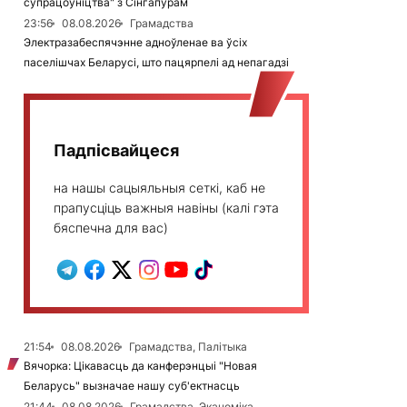
супрацоўніцтва" з Сінгапурам
23:56
08.08.2026
Грамадства
Электразабеспячэнне адноўленае ва ўсіх
паселішчах Беларусі, што пацярпелі ад непагадзі
Падпісвайцеся
на нашы сацыяльныя сеткі, каб не
прапусціць важныя навіны (калі гэта
бяспечна для вас)
21:54
08.08.2026
Грамадства, Палітыка
Вячорка: Цікавасць да канферэнцыі "Новая
Беларусь" вызначае нашу суб'ектнасць
21:44
08.08.2026
Грамадства, Эканоміка