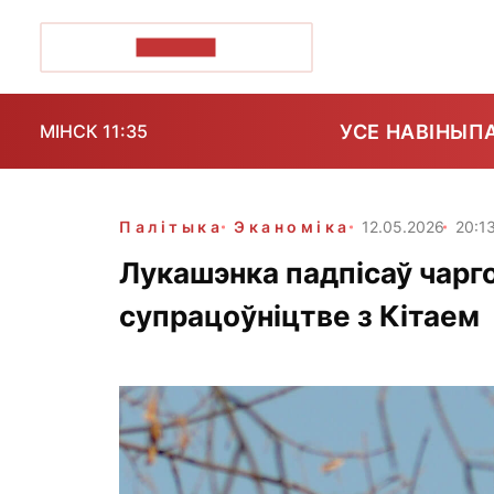
ПОЗІРК+
УСЕ НАВІНЫ
П
МІНСК 11:35
Палітыка
Эканоміка
12.05.2026
20:1
Лукашэнка падпісаў чарг
супрацоўніцтве з Кітаем