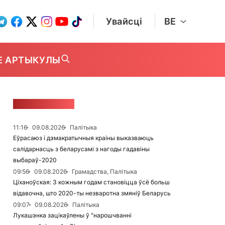
Увайсці
BE
Е АРТЫКУЛЫ
СТУЖКА НАВІН
11:16
09.08.2026
Палітыка
Еўрасаюз і дэмакратычныя краіны выказваюць
салідарнасць з беларусамі з нагоды гадавіны
выбараў-2020
09:56
09.08.2026
Грамадства, Палітыка
Ціханоўская: З кожным годам становіцца ўсё больш
відавочна, што 2020-ты незваротна змяніў Беларусь
09:07
09.08.2026
Палітыка
Лукашэнка зацікаўлены ў "нарошчванні