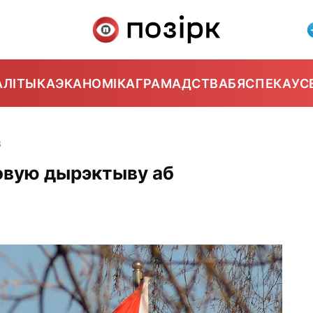
АЛІТЫКА
ЭКАНОМІКА
ГРАМАДСТВА
БЯСПЕКА
УС
3
овую дырэктыву аб