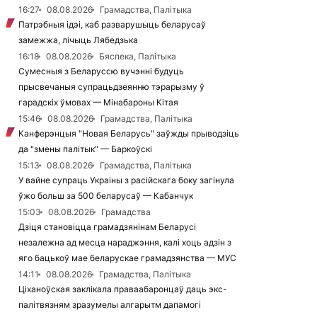
16:27
08.08.2026
Грамадства, Палітыка
Патрэбныя ідэі, каб разварушыць беларусаў
замежжа, лічыць Лябедзька
16:18
08.08.2026
Бяспека, Палітыка
Сумесныя з Беларуссю вучэнні будуць
прысвечаныя супрацьдзеянню тэрарызму ў
гарадскіх ўмовах — Мінабароны Кітая
15:46
08.08.2026
Грамадства, Палітыка
Канферэнцыя "Новая Беларусь" заўжды прыводзіць
да "змены палітык" — Баркоўскі
15:13
08.08.2026
Грамадства, Палітыка
У вайне супраць Украіны з расійскага боку загінула
ўжо больш за 500 беларусаў — Кабанчук
15:03
08.08.2026
Грамадства
Дзіця становіцца грамадзянінам Беларусі
незалежна ад месца нараджэння, калі хоць адзін з
яго бацькоў мае беларускае грамадзянства — МУС
14:11
08.08.2026
Грамадства, Палітыка
Ціханоўская заклікала праваабаронцаў даць экс-
палітвязням зразумелы алгарытм дапамогі