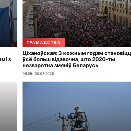
ГРАМАДСТВА
Ціханоўская: З кожным годам становіц
мі з
ўсё больш відавочна, што 2020-ты
незваротна змяніў Беларусь
09:56
09.08.2026