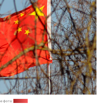
ае фота:
“Позірк”