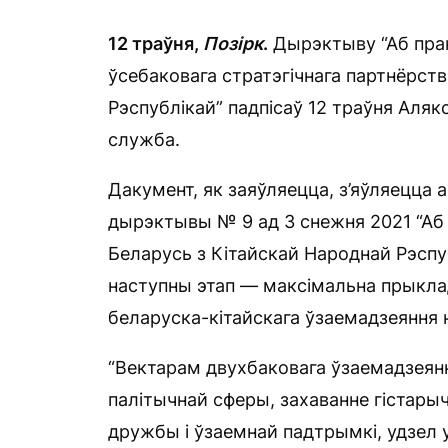
12 траўня,
Позірк
.
Дырэктыву “Аб прак
ўсебаковага стратэгічнага партнёрств
Рэспублікай” падпісаў 12 траўня Аля
служба.
Дакумент, як заяўляецца, з’яўляецца
дырэктывы № 9 ад 3 снежня 2021 “Аб 
Беларусь з Кітайскай Народнай Рэспубл
наступны этап — максімальна прыклад
беларуска-кітайскага ўзаемадзеяння н
“Вектарам двухбаковага ўзаемадзеянн
палітычнай сферы, захаванне гістары
дружбы і ўзаемнай падтрымкі, удзел 