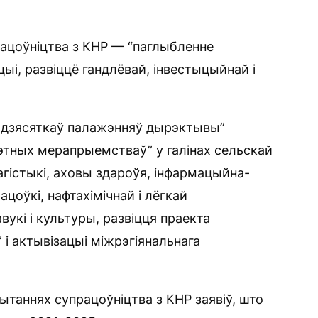
рацоўніцтва з КНР — “паглыбленне
ыі, развіццё гандлёвай, інвестыцыйнай і
х дзясяткаў палажэнняў дырэктывы”
тных мерапрыемстваў” у галінах сельскай
лагістыкі, аховы здароўя, інфармацыйна-
цоўкі, нафтахімічнай і лёгкай
вукі і культуры, развіцця праекта
 і актывізацыі міжрэгіянальнага
ытаннях супрацоўніцтва з КНР заявіў, што