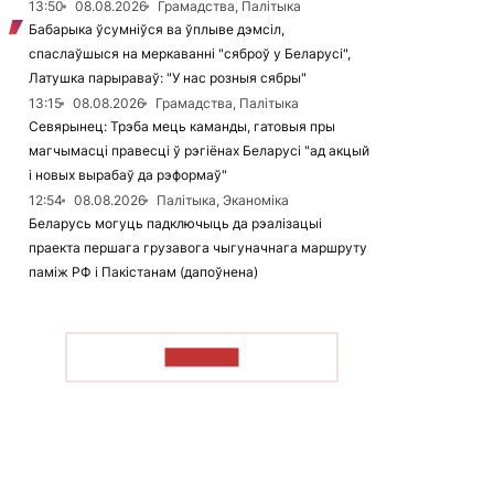
13:50
08.08.2026
Грамадства, Палітыка
Бабарыка ўсумніўся ва ўплыве дэмсіл,
спаслаўшыся на меркаванні "сяброў у Беларусі",
Латушка парыраваў: "У нас розныя сябры"
13:15
08.08.2026
Грамадства, Палітыка
Севярынец: Трэба мець каманды, гатовыя пры
магчымасці правесці ў рэгіёнах Беларусі "ад акцый
і новых вырабаў да рэформаў"
12:54
08.08.2026
Палітыка, Эканоміка
Беларусь могуць падключыць да рэалізацыі
праекта першага грузавога чыгуначнага маршруту
паміж РФ і Пакістанам (дапоўнена)
ЧЫТАЦЬ