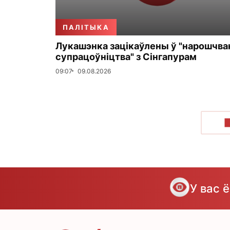
ПАЛІТЫКА
Лукашэнка зацікаўлены ў "нарошчва
супрацоўніцтва" з Сінгапурам
09:07
09.08.2026
У вас 