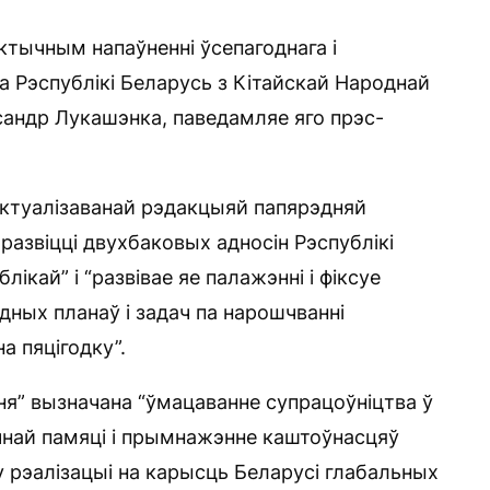
тычным напаўненні ўсепагоднага і
а Рэспублікі Беларусь з Кітайскай Народнай
ксандр Лукашэнка, паведамляе яго прэс-
 актуалізаванай рэдакцыяй папярэдняй
развіцці двухбаковых адносін Рэспублікі
ікай” і “развівае яе палажэнні і фіксуе
ных планаў і задач па нарошчванні
а пяцігодку”.
я” вызначана “ўмацаванне супрацоўніцтва ў
чнай памяці і прымнажэнне каштоўнасцяў
у рэалізацыі на карысць Беларусі глабальных