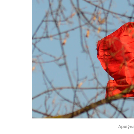
Архіўн