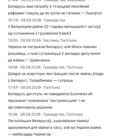
Беларусь мае патрэбу ў гіганцкай пенсійнай
рэформе і пакуль да яе зусім не гатовая — Львоўскі
20:13
08.08.2026
Грамадства
У Бялыніцкім раёне 22-гадовы матацыкліст загінуў
ад сутыкнення з грузавіком КамАЗ
19:20
08.08.2026
Бяспека, Палітыка
Украіна не пагражае Беларусі, але Мінск павінен
разумець, з чым сутыкнецца ў выпадку далучэння
да вайны — Дземчанка
18:56
08.08.2026
Грамадства, Палітыка
Дзядок за жорсткую люстрацыю пасля змены ўлады
ў Беларусі, Турарбекава — супраць
17:47
08.08.2026
Палітыка
Беларусь дагэтуль не паведаміла Euronews аб
прызнанні тэлеканала "экстрэмісцкім" і не
аргументавала рашэнне
16:56
08.08.2026
Грамадства, Палітыка
Легалізацыя беларусаў, ушанаванне памяці
зразумелыя для мірнага часу, але ва Украіне вайна
— амбасадар Чарнагор