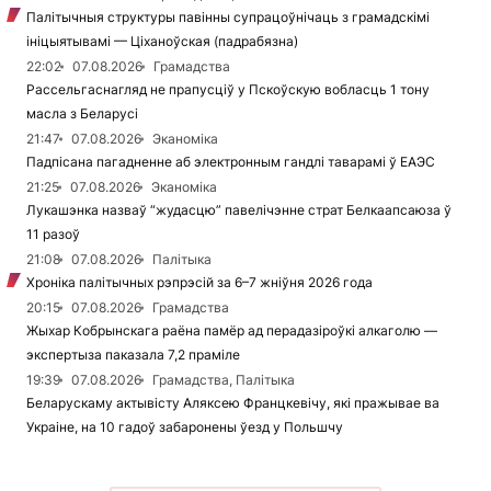
Палітычныя структуры павінны супрацоўнічаць з грамадскімі
ініцыятывамі — Ціханоўская (падрабязна)
22:02
07.08.2026
Грамадства
Рассельгаснагляд не прапусціў у Пскоўскую вобласць 1 тону
масла з Беларусі
21:47
07.08.2026
Эканоміка
Падпісана пагадненне аб электронным гандлі таварамі ў ЕАЭС
21:25
07.08.2026
Эканоміка
Лукашэнка назваў “жудасцю” павелічэнне страт Белкаапсаюза ў
11 разоў
21:08
07.08.2026
Палітыка
Хроніка палітычных рэпрэсій за 6–7 жніўня 2026 года
20:15
07.08.2026
Грамадства
Жыхар Кобрынскага раёна памёр ад перадазіроўкі алкаголю —
экспертыза паказала 7,2 праміле
19:39
07.08.2026
Грамадства, Палітыка
Беларускаму актывісту Аляксею Францкевічу, які пражывае ва
Украіне, на 10 гадоў забаронены ўезд у Польшчу