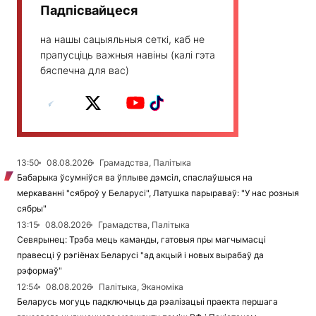
Падпісвайцеся
на нашы сацыяльныя сеткі, каб не
прапусціць важныя навіны (калі гэта
бяспечна для вас)
13:50
08.08.2026
Грамадства, Палітыка
Бабарыка ўсумніўся ва ўплыве дэмсіл, спаслаўшыся на
меркаванні "сяброў у Беларусі", Латушка парыраваў: "У нас розныя
сябры"
13:15
08.08.2026
Грамадства, Палітыка
Севярынец: Трэба мець каманды, гатовыя пры магчымасці
правесці ў рэгіёнах Беларусі "ад акцый і новых вырабаў да
рэформаў"
12:54
08.08.2026
Палітыка, Эканоміка
Беларусь могуць падключыць да рэалізацыі праекта першага