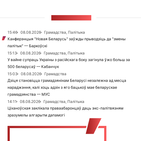
СТУЖКА НАВІН
15:46
08.08.2026
Грамадства, Палітыка
Канферэнцыя "Новая Беларусь" заўжды прыводзіць да "змены
палітык" — Баркоўскі
15:13
08.08.2026
Грамадства, Палітыка
У вайне супраць Украіны з расійскага боку загінула ўжо больш за
500 беларусаў — Кабанчук
15:03
08.08.2026
Грамадства
Дзіця становіцца грамадзянінам Беларусі незалежна ад месца
нараджэння, калі хоць адзін з яго бацькоў мае беларускае
грамадзянства — МУС
14:11
08.08.2026
Грамадства, Палітыка
Ціханоўская заклікала праваабаронцаў даць экс-палітвязням
зразумелы алгарытм дапамогі