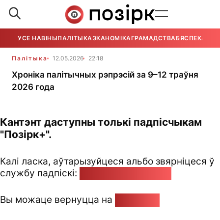
УСЕ НАВІНЫ
ПАЛІТЫКА
ЭКАНОМІКА
ГРАМАДСТВА
БЯСПЕКА
УСЕ
Палітыка
12.05.2026
22:18
Хроніка палітычных рэпрэсій за 9–12 траўня
2026 года
Кантэнт даступны толькі падпісчыкам
"Позірк+".
Калі ласка, аўтарызуйцеся альбо звярніцеся ў
службу падпіскі:
pozirk@pozirk.online
Вы можаце вернуцца на
Галоўную