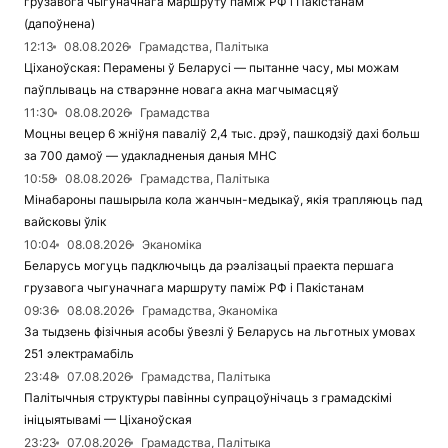
грузавога чыгуначнага маршруту паміж РФ і Пакістанам
(дапоўнена)
12:13
08.08.2026
Грамадства, Палітыка
Ціханоўская: Перамены ў Беларусі — пытанне часу, мы можам
паўплываць на стварэнне новага акна магчымасцяў
11:30
08.08.2026
Грамадства
Моцны вецер 6 жніўня паваліў 2,4 тыс. дрэў, пашкодзіў дахі больш
за 700 дамоў — удакладненыя даныя МНС
10:58
08.08.2026
Грамадства, Палітыка
Мінабароны пашырыла кола жанчын-медыкаў, якія трапляюць пад
вайсковы ўлік
10:04
08.08.2026
Эканоміка
Беларусь могуць падключыць да рэалізацыі праекта першага
грузавога чыгуначнага маршруту паміж РФ і Пакістанам
09:36
08.08.2026
Грамадства, Эканоміка
За тыдзень фізічныя асобы ўвезлі ў Беларусь на льготных умовах
251 электрамабіль
23:48
07.08.2026
Грамадства, Палітыка
Палітычныя структуры павінны супрацоўнічаць з грамадскімі
ініцыятывамі — Ціханоўская
23:23
07.08.2026
Грамадства, Палітыка